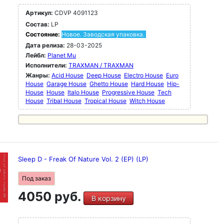
Артикул:
CDVP 4091123
Состав:
LP
Состояние:
Новое. Заводская упаковка.
Дата релиза:
28-03-2025
Лейбл:
Planet Mu
Исполнители:
TRAXMAN / TRAXMAN
Жанры:
Acid House
Deep House
Electro House
Euro
House
Garage House
Ghetto House
Hard House
Hip-
House
House
Italo House
Progressive House
Tech
House
Tribal House
Tropical House
Witch House
Sleep D - Freak Of Nature Vol. 2 (EP) (LP)
Под заказ
4050 руб.
В корзину