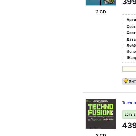
399
2 CD
Арти
Сост
Сост
Дата
Лейб
Испо
Жан
Хит
Techno
Есть 
439
2 CD