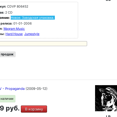
кул:
CDVP 806452
ав:
2 CD
ояние:
Новое. Заводская упаковка.
 релиза:
01-01-2006
л:
Wagram Music
ры:
Hard House
Jumpstyle
 продаж
V - Propaganda
(2009-05-12)
в наличии
9 руб.
В корзину
LP