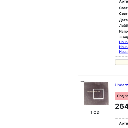
Арти
Сост
Сост
Дата
Лейб
Испо
Жан
Hous
Hous
Hous
Underwo
Под з
264
1 CD
Арти