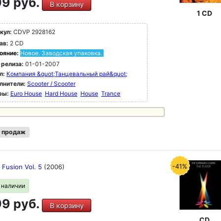
9 руб.
В корзину
1 CD
кул:
CDVP 2928162
ав:
2 CD
ояние:
Новое. Заводская упаковка.
 релиза:
01-01-2007
л:
Компания &quot;Танцевальный рай&quot;
лнители:
Scooter / Scooter
ры:
Euro House
Hard House
House
Trance
 продаж
-41%
 Fusion Vol. 5
(2006)
в наличии
9 руб.
В корзину
CD