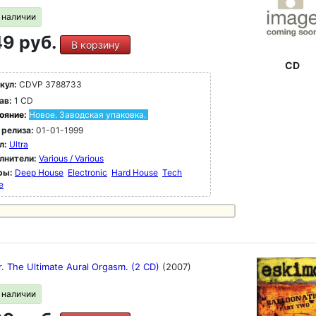
в наличии
9 руб.
В корзину
CD
кул:
CDVP 3788733
ав:
1 CD
ояние:
Новое. Заводская упаковка.
 релиза:
01-01-1999
л:
Ultra
лнители:
Various / Various
ры:
Deep House
Electronic
Hard House
Tech
e
. The Ultimate Aural Orgasm. (2 CD)
(2007)
в наличии