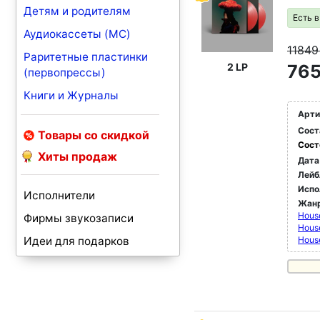
Детям и родителям
Есть 
Аудиокассеты (MC)
1184
Раритетные пластинки
2 LP
765
(первопрессы)
Книги и Журналы
Арти
Сост
Товары со скидкой
Сост
Хиты продаж
Дата
Лейб
Испо
Исполнители
Жан
Hous
Фирмы звукозаписи
Hous
Идеи для подарков
Hous