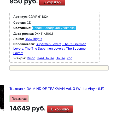
950 руб.
В корзину
Артикул:
CDVP 611824
Состав:
CD
Состояние:
Новое. Заводская упаковка.
Дата релиза:
04-11-2002
Лейбл:
BMG Rights
Исполнители:
Supermen Lovers, The / Supermen
Lovers, The
The Supermen Lovers / The Supermen
Lovers
Жанры:
Disco
Hard House
House
Pop
Traxman - DA MIND OF TRAXMAN Vol. 3 (White Vinyl) (LP)
Под заказ
14649 руб.
В корзину