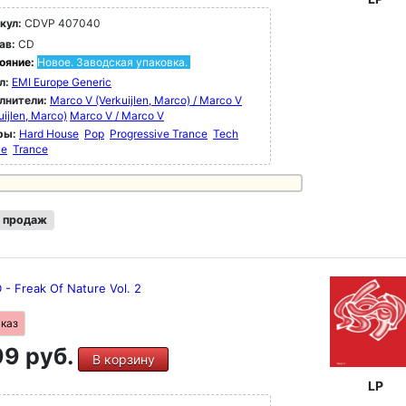
кул:
CDVP 407040
ав:
CD
ояние:
Новое. Заводская упаковка.
л:
EMI Europe Generic
лнители:
Marco V (Verkuijlen, Marco) / Marco V
uijlen, Marco)
Marco V / Marco V
ры:
Hard House
Pop
Progressive Trance
Tech
ce
Trance
 продаж
 - Freak Of Nature Vol. 2
аказ
9 руб.
В корзину
LP