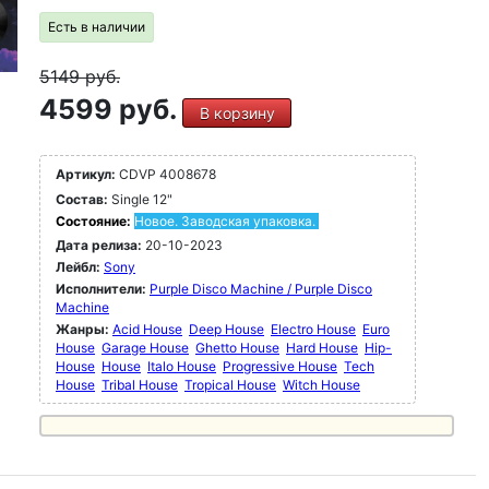
Есть в наличии
5149
руб.
4599 руб.
В корзину
Артикул:
CDVP 4008678
Состав:
Single 12"
Состояние:
Новое. Заводская упаковка.
Дата релиза:
20-10-2023
Лейбл:
Sony
Исполнители:
Purple Disco Machine / Purple Disco
Machine
Жанры:
Acid House
Deep House
Electro House
Euro
House
Garage House
Ghetto House
Hard House
Hip-
House
House
Italo House
Progressive House
Tech
House
Tribal House
Tropical House
Witch House