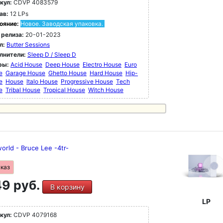
кул:
CDVP 4083579
ав:
12 LPs
ояние:
Новое. Заводская упаковка.
 релиза:
20-01-2023
л:
Butter Sessions
лнители:
Sleep D / Sleep D
ры:
Acid House
Deep House
Electro House
Euro
e
Garage House
Ghetto House
Hard House
Hip-
e
House
Italo House
Progressive House
Tech
e
Tribal House
Tropical House
Witch House
rld - Bruce Lee -4tr-
аказ
9 руб.
В корзину
LP
кул:
CDVP 4079168