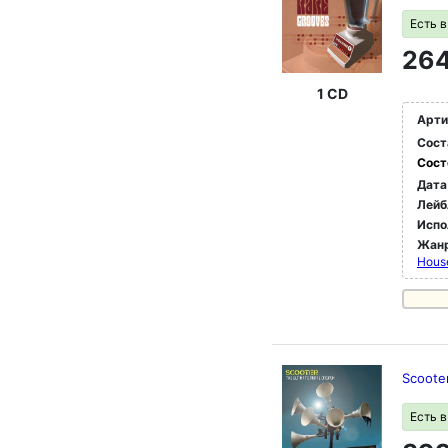
Есть 
264
1 CD
Арти
Сост
Сост
Дата
Лейб
Испо
Жан
Hous
Scooter
Есть 