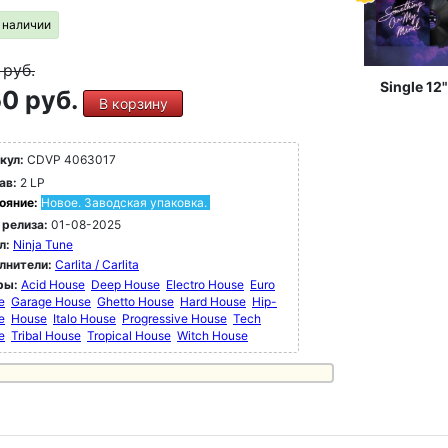
в наличии
9
руб.
Single 12"
0 руб.
В корзину
кул:
CDVP 4063017
ав:
2 LP
ояние:
Новое. Заводская упаковка.
 релиза:
01-08-2025
л:
Ninja Tune
лнители:
Carlita / Carlita
ры:
Acid House
Deep House
Electro House
Euro
e
Garage House
Ghetto House
Hard House
Hip-
e
House
Italo House
Progressive House
Tech
e
Tribal House
Tropical House
Witch House