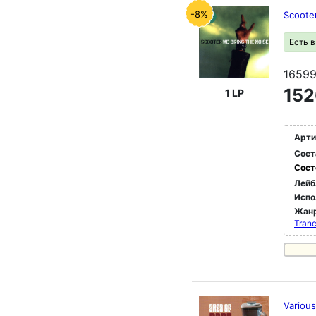
-8%
Scoote
Есть 
1659
152
1 LP
Арти
Сост
Сост
Лейб
Испо
Жан
Tran
Variou