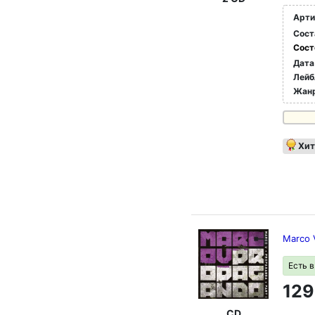
Арти
Сост
Сост
Дата
Лейб
Жан
Хит
Marco 
Есть 
129
CD