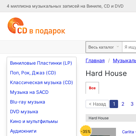
4 миллиона музыкальных записей на Виниле, CD и DVD
Главная
Музыкал
Виниловые Пластинки (LP)
Hard House
Поп, Рок, Джаз (CD)
Классическая музыка (CD)
Все
Музыка на SACD
Blu-ray музыка
1
2
3
< Назад
DVD музыка
Hard House
Кино и мультфильмы
Аудиокниги
-35%
Carlita