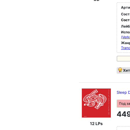
Арти
Сост
Сост
Лейб
Испо
(Verk
Жан
Tran
Хит
Sleep D
Под з
449
12 LPs