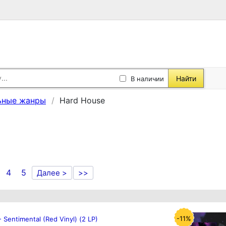
Найти
В наличии
ьные жанры
Hard House
4
5
Далее >
>>
-11%
 - Sentimental (Red Vinyl) (2 LP)