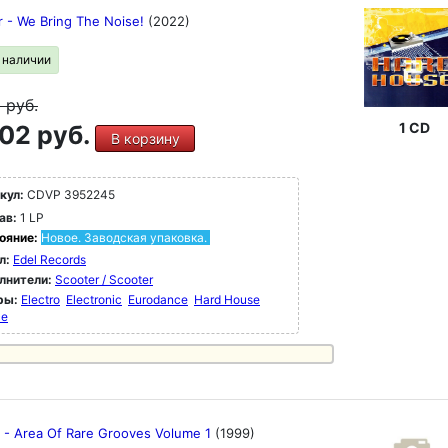
r - We Bring The Noise!
(2022)
в наличии
9
руб.
1 CD
02 руб.
В корзину
кул:
CDVP 3952245
ав:
1 LP
ояние:
Новое. Заводская упаковка.
л:
Edel Records
лнители:
Scooter / Scooter
ры:
Electro
Electronic
Eurodance
Hard House
ce
s - Area Of Rare Grooves Volume 1
(1999)