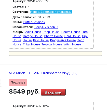
Артикул:
CDVP 4083577
Состав:
LP
Состояние:
Новое. Заводская упаковка.
Дата релиза:
20-01-2023
Лейбл:
Butter Sessions
Исполнители:
Sleep D / Sleep D
Жанры:
Acid House
Deep House
Electro House
Euro
House
Garage House
Ghetto House
Hard House
Hip-
House
House
Italo House
Progressive House
Tech
House
Tribal House
Tropical House
Witch House
Mild Minds - GEMINI (Transparent Vinyl) (LP)
Под заказ
8549 руб.
В корзину
Артикул:
CDVP 4079024