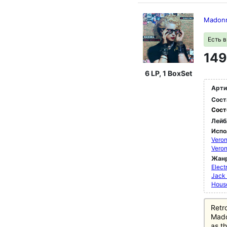
Madonn
Есть 
149
6 LP, 1 BoxSet
Арти
Сост
Сост
Лейб
Испо
Veron
Veron
Жан
Elect
Jack
Hous
Retr
Mado
as th