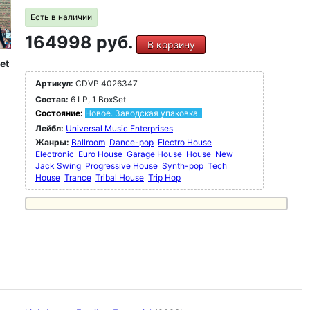
Есть в наличии
164998 руб.
В корзину
et
Артикул:
CDVP 4026347
Состав:
6 LP, 1 BoxSet
Состояние:
Новое. Заводская упаковка.
Лейбл:
Universal Music Enterprises
Жанры:
Ballroom
Dance-pop
Electro House
Electronic
Euro House
Garage House
House
New
Jack Swing
Progressive House
Synth-pop
Tech
House
Trance
Tribal House
Trip Hop