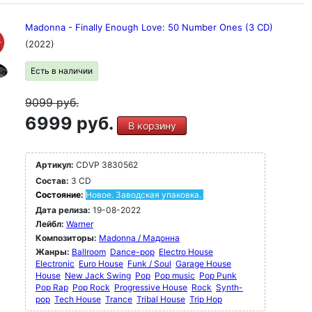
Madonna - Finally Enough Love: 50 Number Ones (3 CD)
(2022)
Есть в наличии
9099
руб.
6999 руб.
В корзину
Артикул:
CDVP 3830562
Состав:
3 CD
Состояние:
Новое. Заводская упаковка.
Дата релиза:
19-08-2022
Лейбл:
Warner
Композиторы:
Madonna / Мадонна
Жанры:
Ballroom
Dance-pop
Electro House
Electronic
Euro House
Funk / Soul
Garage House
House
New Jack Swing
Pop
Pop music
Pop Punk
Pop Rap
Pop Rock
Progressive House
Rock
Synth-
pop
Tech House
Trance
Tribal House
Trip Hop