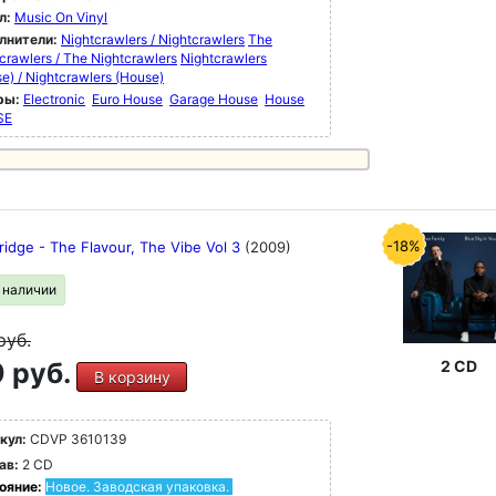
л:
Music On Vinyl
лнители:
Nightcrawlers / Nightcrawlers
The
crawlers / The Nightcrawlers
Nightcrawlers
e) / Nightcrawlers (House)
ры:
Electronic
Euro House
Garage House
House
SE
-18%
idge - The Flavour, The Vibe Vol 3
(2009)
в наличии
руб.
 руб.
2 CD
В корзину
кул:
CDVP 3610139
ав:
2 CD
ояние:
Новое. Заводская упаковка.