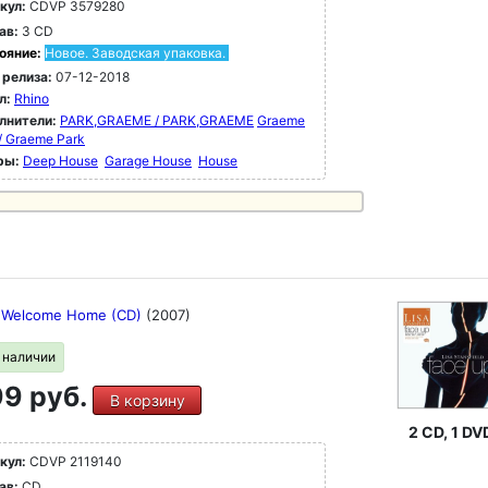
кул:
CDVP 3579280
ав:
3 CD
ояние:
Новое. Заводская упаковка.
 релиза:
07-12-2018
л:
Rhino
лнители:
PARK,GRAEME / PARK,GRAEME
Graeme
/ Graeme Park
ры:
Deep House
Garage House
House
- Welcome Home (CD)
(2007)
в наличии
9 руб.
В корзину
2 CD, 1 DV
кул:
CDVP 2119140
ав:
CD