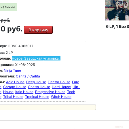
в наличии
9
руб.
6 LP, 1 BoxS
0 руб.
В корзину
кул:
CDVP 4063017
ав:
2 LP
ояние:
Новое. Заводская упаковка.
 релиза:
01-08-2025
л:
Ninja Tune
лнители:
Carlita / Carlita
ры:
Acid House
Deep House
Electro House
Euro
e
Garage House
Ghetto House
Hard House
Hip-
e
House
Italo House
Progressive House
Tech
e
Tribal House
Tropical House
Witch House