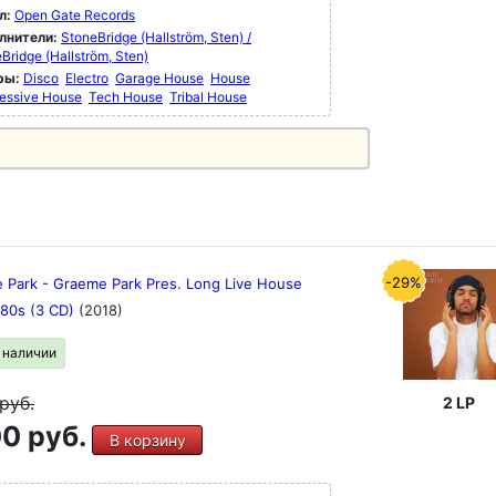
л:
Open Gate Records
лнители:
StoneBridge (Hallström, Sten) /
Bridge (Hallström, Sten)
ры:
Disco
Electro
Garage House
House
essive House
Tech House
Tribal House
-29%
 Park - Graeme Park Pres. Long Live House
980s (3 CD)
(2018)
в наличии
руб.
2 LP
0 руб.
В корзину