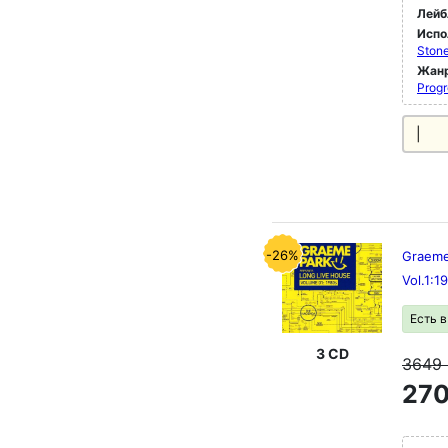
Лейб
Испо
Stone
Жан
Progr
|
-26%
Graeme
Vol.1:1
Есть 
3 CD
3649
270