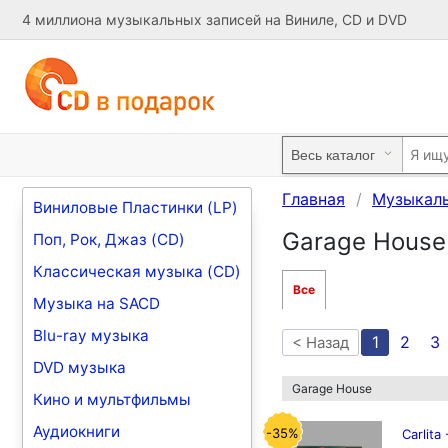
4 миллиона музыкальных записей на Виниле, CD и DVD
Главная
Музыкал
Виниловые Пластинки (LP)
Garage House
Поп, Рок, Джаз (CD)
Классическая музыка (CD)
Все
Музыка на SACD
Blu-ray музыка
1
2
3
< Назад
DVD музыка
Garage House
Кино и мультфильмы
Аудиокниги
-35%
Carlita