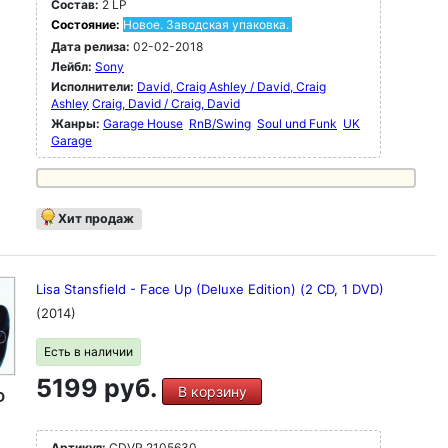
Состав:
2 LP
Состояние:
Новое. Заводская упаковка.
Дата релиза:
02-02-2018
Лейбл:
Sony
Исполнители:
David, Craig Ashley / David, Craig
Ashley
Craig, David / Craig, David
Жанры:
Garage House
RnB/Swing
Soul und Funk
UK
Garage
Хит продаж
Lisa Stansfield - Face Up (Deluxe Edition) (2 CD, 1 DVD)
(2014)
Есть в наличии
5199 руб.
В корзину
D
Артикул:
CDVP 2105630