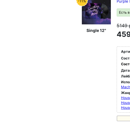
-11%
Purple
Есть 
5149
Single 12"
459
Арти
Сост
Сост
Дата
Лейб
Испо
Mach
Жан
Hous
Hous
Hous