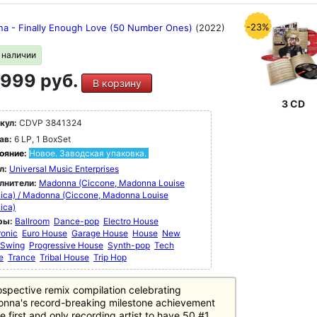
-23%
a - Finally Enough Love (50 Number Ones)
(2022)
в наличии
999 руб.
В корзину
3 CD
кул:
CDVP 3841324
ав:
6 LP, 1 BoxSet
ояние:
Новое. Заводская упаковка.
л:
Universal Music Enterprises
лнители:
Madonna (Ciccone, Madonna Louise
ica) / Madonna (Ciccone, Madonna Louise
ica)
ры:
Ballroom
Dance-pop
Electro House
ronic
Euro House
Garage House
House
New
 Swing
Progressive House
Synth-pop
Tech
e
Trance
Tribal House
Trip Hop
ospective remix compilation celebrating
nna's record-breaking milestone achievement
e first and only recording artist to have 50 #1