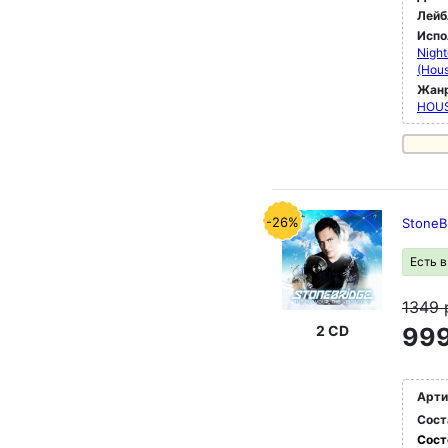
Лейб
Испо
Night
(Hous
Жан
HOU
-26%
StoneBr
Есть 
1349
2 CD
999
Арти
Сост
Сост