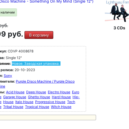
 Disco Machine - Something On My Mind (Single 12")
в наличии
руб.
3 CDs
9 руб.
В корзину
кул:
CDVP 4008678
ав:
Single 12"
ояние:
Новое. Заводская упаковка.
 релиза:
20-10-2023
л:
Sony
лнители:
Purple Disco Machine / Purple Disco
ine
ры:
Acid House
Deep House
Electro House
Euro
e
Garage House
Ghetto House
Hard House
Hip-
e
House
Italo House
Progressive House
Tech
e
Tribal House
Tropical House
Witch House