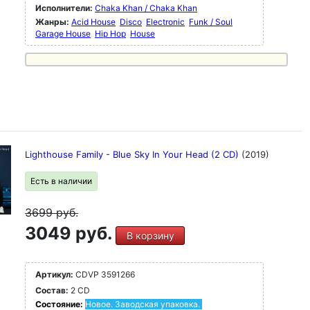
Исполнители:
Chaka Khan / Chaka Khan
Жанры:
Acid House
Disco
Electronic
Funk / Soul
Garage House
Hip Hop
House
Lighthouse Family - Blue Sky In Your Head (2 CD)
(2019)
Есть в наличии
3699
руб.
3049 руб.
В корзину
Артикул:
CDVP 3591266
Состав:
2 CD
Состояние:
Новое. Заводская упаковка.