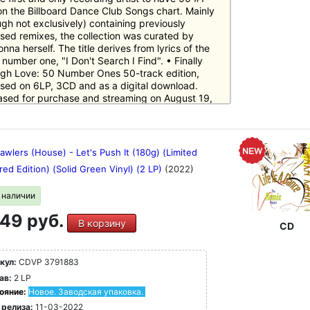
 on the Billboard Dance Club Songs chart. Mainly
ugh not exclusively) containing previously
ased remixes, the collection was curated by
na herself. The title derives from lyrics of the
number one, "I Don't Search I Find". • Finally
gh Love: 50 Number Ones 50-track edition,
ased on 6LP, 3CD and as a digital download.
ased for purchase and streaming on August 19,
. • Finally Enough Love 16-track edition,
ased on 2LP, CD and as a digital download.
ased for streaming on June 24, 2022; for
hase on August 19, 2022. On the cover art of "50
awlers (House) - Let's Push It (180g) (Limited
er Ones" releases, her 50th number one entry
d Edition) (Solid Green Vinyl) (2 LP)
(2022)
n't Search I Find" is missed out in the text
ground, which consists of all her other number-
в наличии
entries of Billboard's Hot Dance Club Play chart.
ecord cover of it, however, is included in her
49 руб.
lasses reflection.
В корзину
CD
кул:
CDVP 3791883
ав:
2 LP
ояние:
Новое. Заводская упаковка.
 релиза:
11-03-2022