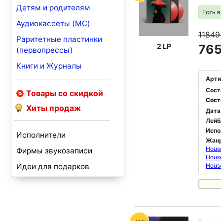
Детям и родителям
Есть 
Аудиокассеты (MC)
1184
Раритетные пластинки
2 LP
765
(первопрессы)
Книги и Журналы
Арти
Сост
Товары со скидкой
Сост
Хиты продаж
Дата
Лейб
Испо
Исполнители
Жан
Hous
Фирмы звукозаписи
Hous
Идеи для подарков
Hous