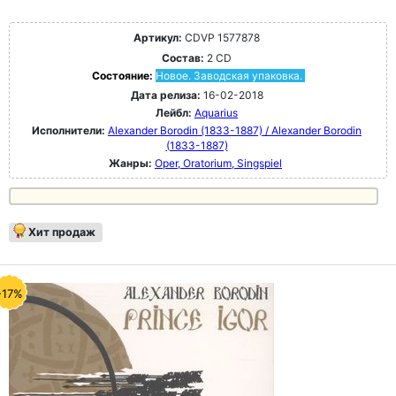
Артикул:
CDVP 1577878
Состав:
2 CD
Состояние:
Новое. Заводская упаковка.
Дата релиза:
16-02-2018
Лейбл:
Aquarius
Исполнители:
Alexander Borodin (1833-1887) / Alexander Borodin
(1833-1887)
Жанры:
Oper, Oratorium, Singspiel
Хит продаж
-17%