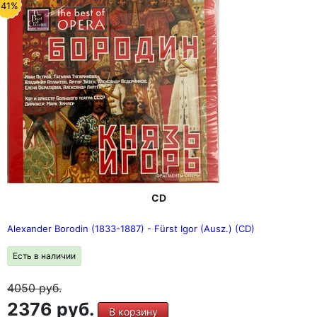
-41%
CD
Alexander Borodin (1833-1887) - Fürst Igor (Ausz.) (CD)
Есть в наличии
4050
руб.
2376 руб.
В корзину