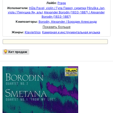
Лейбл:
Praga
Исполнители:
Hůla Pavel, violin / Гула Павел, скрипка
Pěruška Jan,
viola / Перушка Ян, альт
Alexander Borodin (1833-1887) / Alexander
Borodin (1833-1887)
Композиторы:
Borodin, Alexander / Бородин Александр
Показать больше
Жанры:
Klaviertrios
Камерная и инструментальная музыка
Хит продаж