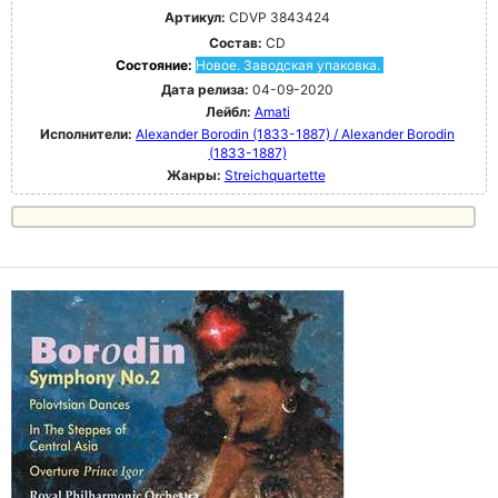
Артикул:
CDVP 3843424
Состав:
CD
Состояние:
Новое. Заводская упаковка.
Дата релиза:
04-09-2020
Лейбл:
Amati
Исполнители:
Alexander Borodin (1833-1887) / Alexander Borodin
(1833-1887)
Жанры:
Streichquartette