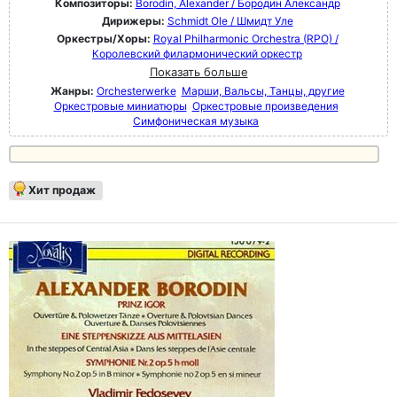
Композиторы:
Borodin, Alexander / Бородин Александр
Дирижеры:
Schmidt Ole / Шмидт Уле
Оркестры/Хоры:
Royal Philharmonic Orchestra (RPO) /
Королевский филармонический оркестр
Показать больше
Жанры:
Orchesterwerke
Марши, Вальсы, Танцы, другие
Оркестровые миниатюры
Оркестровые произведения
Симфоническая музыка
Хит продаж