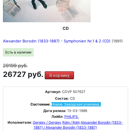
CD
Alexander Borodin (1833-1887) - Symphonien Nr.1 & 2 (CD)
(1991)
Есть в наличии
29199
руб.
26727 руб.
В корзину
Артикул:
CDVP 507627
Состав:
CD
Состояние:
Новое. Заводская упаковка.
Дата релиза:
15-03-1996
Лейбл:
PHILIPS.
Исполнители:
Gergiev / Gergiev
Rdm / Rdm
Alexander Borodin (1833-
1887) / Alexander Borodin (1833-1887)