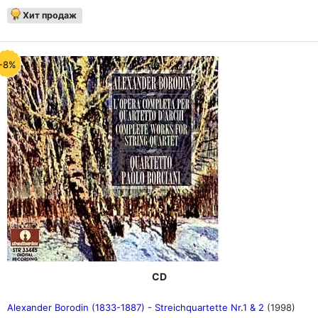
Хит продаж
-8%
CD
Alexander Borodin (1833-1887) - Streichquartette Nr.1 & 2
(1998)