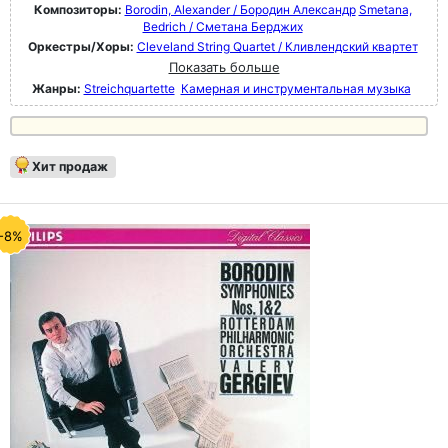
Композиторы:
Borodin, Alexander / Бородин Александр
Smetana,
Bedrich / Сметана Берджих
Оркестры/Хоры:
Cleveland String Quartet / Кливлендский квартет
Показать больше
Жанры:
Streichquartette
Камерная и инструментальная музыка
Хит продаж
-8%