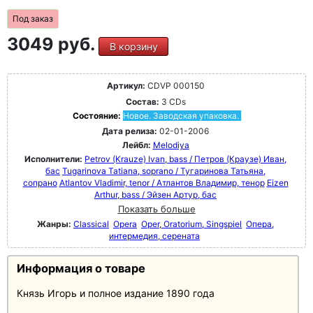
Под заказ
3049 руб.
В корзину
Артикул:
CDVP 000150
Состав:
3 CDs
Состояние:
Новое. Заводская упаковка.
Дата релиза:
02-01-2006
Лейбл:
Melodiya
Исполнители:
Petrov (Krauze) Ivan, bass / Петров (Краузе) Иван,
бас
Tugarinova Tatiana, soprano / Тугаринова Татьяна,
сопрано
Atlantov Vladimir, tenor / Атлантов Владимир, тенор
Eizen
Arthur, bass / Эйзен Артур, бас
Показать больше
Жанры:
Classical
Opera
Oper, Oratorium, Singspiel
Опера,
интермедия, серената
Информация о товаре
Князь Игорь и полное издание 1890 года