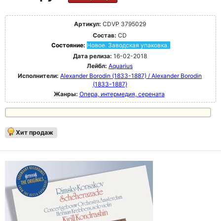
Артикул:
CDVP 3795029
Состав:
CD
Состояние:
Новое. Заводская упаковка.
Дата релиза:
16-02-2018
Лейбл:
Aquarius
Исполнители:
Alexander Borodin (1833-1887) / Alexander Borodin
(1833-1887)
Жанры:
Опера, интермедия, серената
Хит продаж