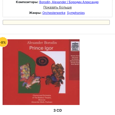
Композиторы:
Borodin, Alexander / Бородин Александр
Показать больше
Жанры:
Orchesterwerke
Symphonies
-8%
3 CD