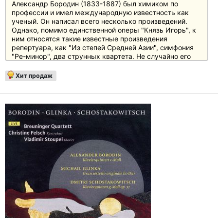
Александр Бородин (1833-1887) был химиком по
профессии и имел международную известность как
ученый. Он написал всего несколько произведений.
Однако, помимо единственной оперы "Князь Игорь", к
ним относятся такие известные произведения
репертуара, как "Из степей Средней Азии", симфония
"Ре-минор", два струнных квартета. Не случайно его
имя носит знаменитый русский струнный квартет.
Хит продаж
Опера "Князь Игорь" была написана в 1869-1887 годах,
но так и не была закончена Бородиным. После его
смерти оперу завершили Римский-Корсаков и
Глазунов. В основу оперы положен древнерусский
эпос "Песнь о полку Игореве", повествующий о том,
как в XII веке Киевское царство неоднократно
подвергалось нападению половцев. Разделенная на
множество княжеств, страна была разобщена и не
могла противостоять опасности. В 1185 г. князь Игорь,
действуя без ведома великого князя Киевского и без
поддержки других князей империи, отправился в
поход, в ходе которого его войска были разгромлены, а
сам он и его сын взяты в плен: неудача похода
означала, что враг смог вторгнуться в страну и
совершить страшную месть.