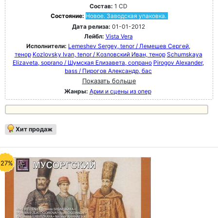
Состав:
1 CD
Состояние:
Новое. Заводская упаковка.
Дата релиза:
01-01-2012
Лейбл:
Vista Vera
Исполнители:
Lemeshev Sergey, tenor / Лемешев Сергей,
тенор
Kozlovsky Ivan, tenor / Козловский Иван, тенор
Schumskaya
Elizaveta, soprano / Шумская Елизавета, сопрано
Pirogov Alexander,
bass / Пирогов Александр, бас
Показать больше
Жанры:
Арии и сцены из опер
Хит продаж
-27%