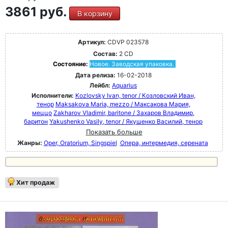
3861 руб.
В корзину
Артикул:
CDVP 023578
Состав:
2 CD
Состояние:
Новое. Заводская упаковка.
Дата релиза:
16-02-2018
Лейбл:
Aquarius
Исполнители:
Kozlovsky Ivan, tenor / Козловский Иван,
тенор
Maksakova Maria, mezzo / Максакова Мария,
меццо
Zakharov Vladimir, baritone / Захаров Владимир,
баритон
Yakushenko Vasily, tenor / Якушенко Василий, тенор
Показать больше
Жанры:
Oper, Oratorium, Singspiel
Опера, интермедия, серената
Хит продаж