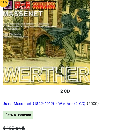
-41%
2 CD
Jules Massenet (1842-1912) - Werther (2 CD)
(2009)
Есть в наличии
6499
руб.