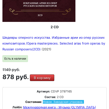
2 CD
Шедевры оперного искусства. Избранные арии из опер русских
композиторов /Opera masterpieces. Selected arias from operas by
Russian composers(2CD)
(2021)
Есть в наличии
1149
руб.
878 руб.
В корзину
Артикул:
CDVP 3797165
Состав:
2 CD
Состояние:
Новое. Заводская упаковка.
Лейбл:
Международная книга - Музыка (OLYMPIA, ЛАДЪ)