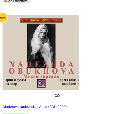
Хит продаж
-93%
CD
Obokhova Nadezhda - Arias (CD)
(2009)