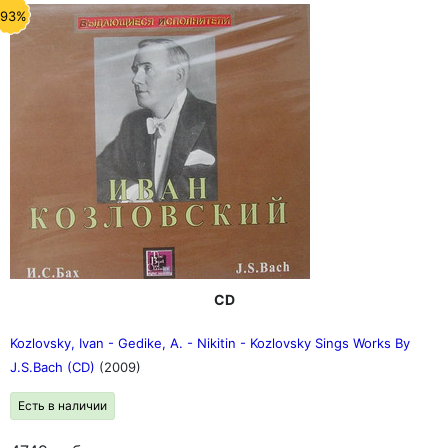
-93%
CD
Kozlovsky, Ivan - Gedike, A. - Nikitin - Kozlovsky Sings Works By
J.S.Bach (CD)
(2009)
Есть в наличии