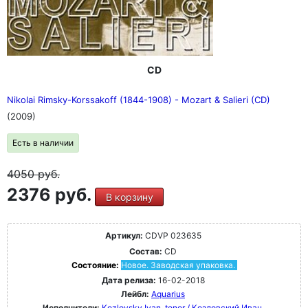
CD
Nikolai Rimsky-Korssakoff (1844-1908) - Mozart & Salieri (CD)
(2009)
Есть в наличии
4050
руб.
2376 руб.
В корзину
Артикул:
CDVP 023635
Состав:
CD
Состояние:
Новое. Заводская упаковка.
Дата релиза:
16-02-2018
Лейбл:
Aquarius
Исполнители:
Kozlovsky Ivan, tenor / Козловский Иван,