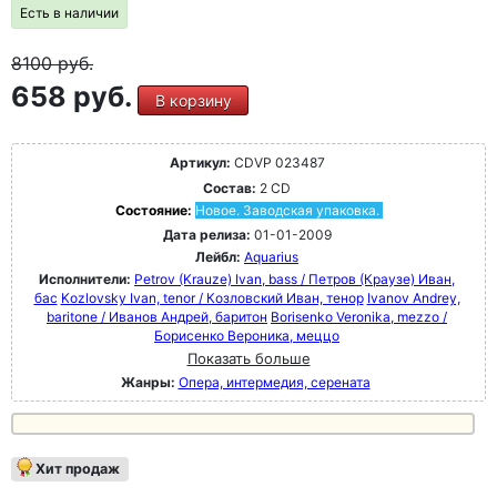
Есть в наличии
8100
руб.
658 руб.
В корзину
Артикул:
CDVP 023487
Состав:
2 CD
Состояние:
Новое. Заводская упаковка.
Дата релиза:
01-01-2009
Лейбл:
Aquarius
Исполнители:
Petrov (Krauze) Ivan, bass / Петров (Краузе) Иван,
бас
Kozlovsky Ivan, tenor / Козловский Иван, тенор
Ivanov Andrey,
baritone / Иванов Андрей, баритон
Borisenko Veronika, mezzo /
Борисенко Вероника, меццо
Показать больше
Жанры:
Опера, интермедия, серената
Хит продаж