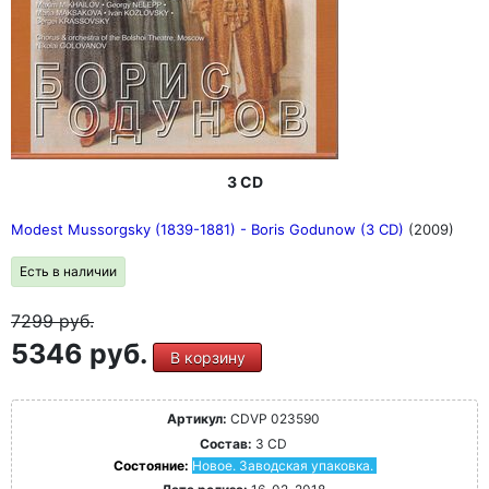
3 CD
Modest Mussorgsky (1839-1881) - Boris Godunow (3 CD)
(2009)
Есть в наличии
7299
руб.
5346 руб.
В корзину
Артикул:
CDVP 023590
Состав:
3 CD
Состояние:
Новое. Заводская упаковка.