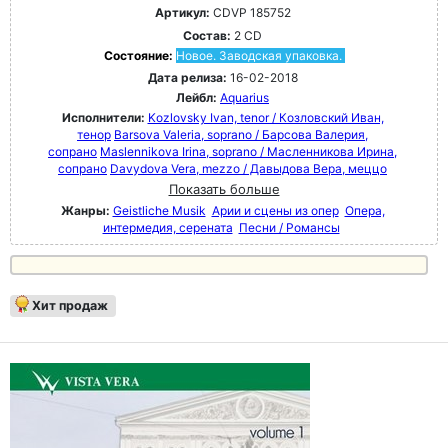
Артикул:
CDVP 185752
Состав:
2 CD
Состояние:
Новое. Заводская упаковка.
Дата релиза:
16-02-2018
Лейбл:
Aquarius
Исполнители:
Kozlovsky Ivan, tenor / Козловский Иван,
тенор
Barsova Valeria, soprano / Барсова Валерия,
сопрано
Maslennikova Irina, soprano / Масленникова Ирина,
сопрано
Davydova Vera, mezzo / Давыдова Вера, меццо
Показать больше
Жанры:
Geistliche Musik
Арии и сцены из опер
Опера,
интермедия, серената
Песни / Романсы
Хит продаж