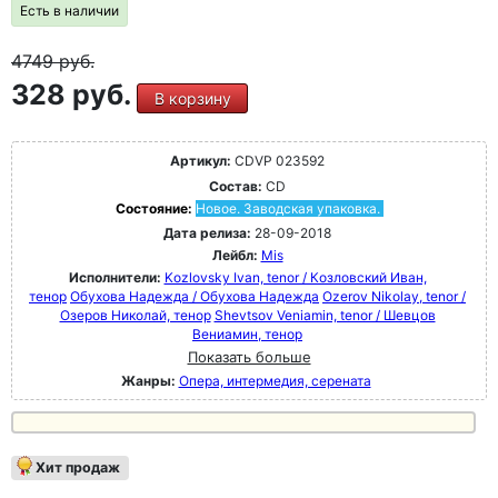
Есть в наличии
4749
руб.
328 руб.
В корзину
Артикул:
CDVP 023592
Состав:
CD
Состояние:
Новое. Заводская упаковка.
Дата релиза:
28-09-2018
Лейбл:
Mis
Исполнители:
Kozlovsky Ivan, tenor / Козловский Иван,
тенор
Обухова Надежда / Обухова Надежда
Ozerov Nikolay, tenor /
Озеров Николай, тенор
Shevtsov Veniamin, tenor / Шевцов
Вениамин, тенор
Показать больше
Жанры:
Опера, интермедия, серената
Хит продаж