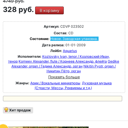
4749
руб.
328 руб.
В корзину
Артикул:
CDVP 023502
Состав:
CD
Состояние:
Новое. Заводская упаковка.
Дата релиза:
01-01-2009
Лейбл:
Aquarius
Исполнители:
Kozlovsky Ivan, tenor / Козловский Иван,
тенор
Korneev Alexander, flute / Корнеев Александр, флейта
Gedike
Alexander, organ / Гедике Александр, орган
Nikitin Pyotr, organ /
Никитин Пётр, орган
Показать больше
Жанры:
Арии / Вокальные миниатюры
Духовная музыка
(Страсти, Мессы, Реквиемы и т.д.)
Хит продаж