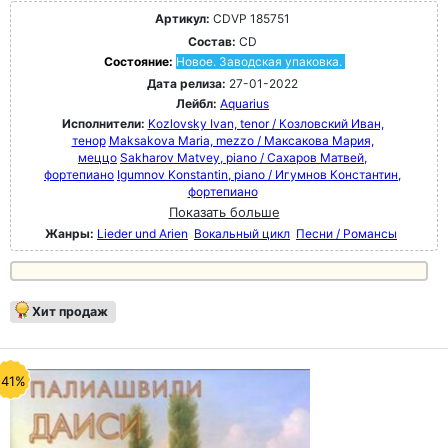
Артикул:
CDVP 185751
Состав:
CD
Состояние:
Новое. Заводская упаковка.
Дата релиза:
27-01-2022
Лейбл:
Aquarius
Исполнители:
Kozlovsky Ivan, tenor / Козловский Иван,
тенор
Maksakova Maria, mezzo / Максакова Мария,
меццо
Sakharov Matvey, piano / Сахаров Матвей,
фортепиано
Igumnov Konstantin, piano / Игумнов Константин,
фортепиано
Показать больше
Жанры:
Lieder und Arien
Вокальный цикл
Песни / Романсы
Хит продаж
-41%