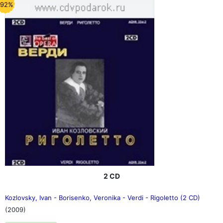
-92%
2 CD
Kozlovsky, Ivan - Borisenko, Veronika - Verdi - Rigoletto (2 CD)
(2009)