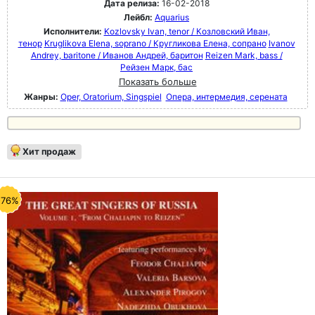
Дата релиза:
16-02-2018
Лейбл:
Aquarius
Исполнители:
Kozlovsky Ivan, tenor / Козловский Иван,
тенор
Kruglikova Elena, soprano / Кругликова Елена, сопрано
Ivanov
Andrey, baritone / Иванов Андрей, баритон
Reizen Mark, bass /
Рейзен Марк, бас
Показать больше
Жанры:
Oper, Oratorium, Singspiel
Опера, интермедия, серената
Хит продаж
-76%