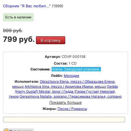
Сборник "Я Вас любил..."
(1999)
Есть в наличии
999
руб.
799 руб.
В корзину
Артикул:
CDVP 000158
Состав:
1 CD
Состояние:
Новое. Заводская упаковка.
Лейбл:
Мелодия
Исполнители:
Obraztsova Elena, mezzo / Образцова Елена,
меццо
Arkhipova Irina, mezzo / Архипова Ирина, меццо
Gedda
(Harry Gustaf) Nikolai, tenor / Гедда (Гарри Густав) Николай,
тенор
Gerasimova Natalia, soprano / Герасимова Наталья, сопрано
Показать больше
Жанры:
Песни / Романсы