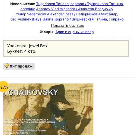
Исполнители:
Tugarinova Tatiana, soprano / Тугаринова Татьяна,
сопрано
Atlantov Vladimir, tenor / Атлантов Владимир,
тенор
Vedernikov Alexander, bass / Ведерников Александр,
бас
Vishnevskaya Galina, soprano / Вишневская Галина, сопрано
Показать больше
Жанры:
Арии и сцены из опер
Упаковка: jewel Box
Буклет: 4 стр.
Хит продаж
-27%