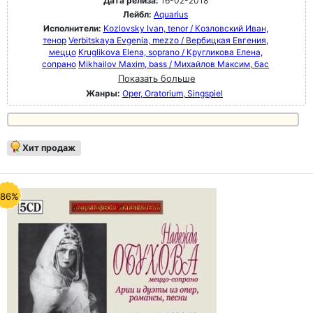
Дата релиза:
16-02-2018
Лейбл:
Aquarius
Исполнители:
Kozlovsky Ivan, tenor / Козловский Иван,
тенор
Verbitskaya Evgenia, mezzo / Вербицкая Евгения,
меццо
Kruglikova Elena, soprano / Кругликова Елена,
сопрано
Mikhailov Maxim, bass / Михайлов Максим, бас
Показать больше
Жанры:
Oper, Oratorium, Singspiel
Хит продаж
-86%