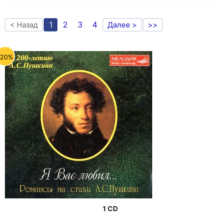
1
2
3
4
< Назад
Далее >
>>
-20%
1 CD