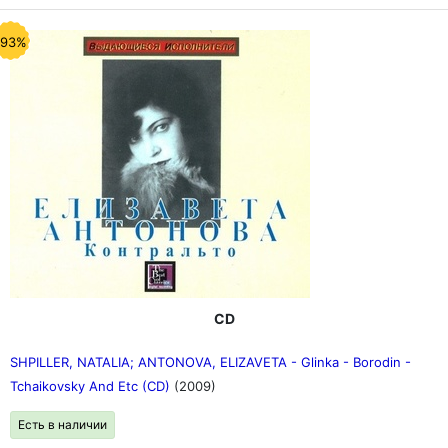
-93%
CD
SHPILLER, NATALIA; ANTONOVA, ELIZAVETA - Glinka - Borodin -
Tchaikovsky And Etc (CD)
(2009)
Есть в наличии