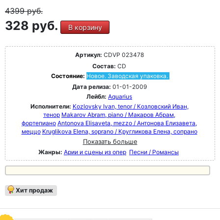
4399
руб.
328 руб.
В корзину
Артикул:
CDVP 023478
Состав:
CD
Состояние:
Новое. Заводская упаковка.
Дата релиза:
01-01-2009
Лейбл:
Aquarius
Исполнители:
Kozlovsky Ivan, tenor / Козловский Иван,
тенор
Makarov Abram, piano / Макаров Абрам,
фортепиано
Antonova Elisaveta, mezzo / Антонова Елизавета,
меццо
Kruglikova Elena, soprano / Кругликова Елена, сопрано
Показать больше
Жанры:
Арии и сцены из опер
Песни / Романсы
Хит продаж