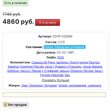
Есть в наличии
7749
руб.
4860 руб.
В корзину
Артикул:
CDVP 022656
Состав:
2 CD
Состояние:
Новое. Заводская упаковка.
Дата релиза:
03-02-1997
Лейбл:
DGG
Исполнители:
Cappuccilli Piero, baritone / Каппучилли Пьетро,
баритон
Domingo Plácido, tenor / Доминго Пласидо, тенор
Malagù
Stefania, mezzo / Малагу Стефания, меццо
Ghiaurov Nicolai, bass /
Гяуров Николай, бас
Показать больше
Жанры:
Oper, Oratorium, Singspiel
Опера, интермедия, серената
Хит продаж