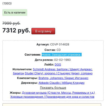
(1993)
Есть в наличии
7999
руб.
7312 руб.
В корзину
Артикул:
CDVP 014628
Состав:
CD
Состояние:
Новое. Заводская упаковка.
Дата релиза:
02-02-1993
Лейбл:
DGG
Исполнители:
Schmidt Andreas, baritone / Шмидт Андреас,
баритон
Studer Cheryl, soprano / Стьюдер Черил, сопрано
Композиторы:
Brahms, Johannes / Брамс Иоганнес
Дирижеры:
Abbado Claudio / Аббадо Клаудио
Показать больше
Жанры:
Духовная музыка (Страсти, Мессы, Реквиемы и т.д.)
Хоровые произведения / Произведения для хора и солистов