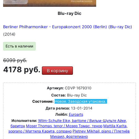
Blu-ray Dic
Berliner Philharmoniker - Europakonzert 2000 (Berlin) (Blu-ray Dic)
(2014)
Есть в наличии
6099
руб.
4178 руб.
В корзину
Артикул:
CDVP 1679310
Состав:
Blu-ray Dic
Состояние:
Новое. Заводская упаковка.
Дата релиза:
13-01-2014
Лейбл:
Euroarts
Исполнители:
Wilm-Schulte Eike, baritone / Вильм-Шульте Айке,
баритон
Moser Thomas, tenor / Мозер Томас, тенор
Mattila Karita,
soprano / Маттила Карита, сопрано
Pletnev Mikhail, piano / Плетнёв
Михаил, фортепиано