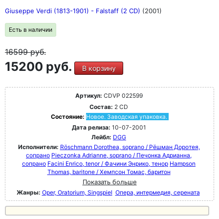
Giuseppe Verdi (1813-1901) - Falstaff (2 CD)
(2001)
Есть в наличии
16599
руб.
15200 руб.
В корзину
Артикул:
CDVP 022599
Состав:
2 CD
Состояние:
Новое. Заводская упаковка.
Дата релиза:
10-07-2001
Лейбл:
DGG
Исполнители:
Röschmann Dorothea, soprano / Рёшман Доротея,
сопрано
Pieczonka Adrianne, soprano / Печонка Адрианна,
сопрано
Facini Enrico, tenor / Фачини Энрико, тенор
Hampson
Thomas, baritone / Хемпсон Томас, баритон
Показать больше
Жанры:
Oper, Oratorium, Singspiel
Опера, интермедия, серената