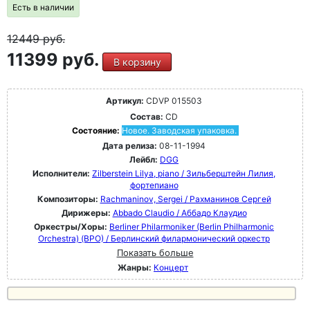
Есть в наличии
12449
руб.
11399 руб.
В корзину
Артикул:
CDVP 015503
Состав:
CD
Состояние:
Новое. Заводская упаковка.
Дата релиза:
08-11-1994
Лейбл:
DGG
Исполнители:
Zilberstein Lilya, piano / Зильберштейн Лилия,
фортепиано
Композиторы:
Rachmaninov, Sergei / Рахманинов Сергей
Дирижеры:
Abbado Claudio / Аббадо Клаудио
Оркестры/Хоры:
Berliner Philarmoniker (Berlin Philharmonic
Orchestra) (BPO) / Берлинский филармонический оркестр
Показать больше
Жанры:
Концерт