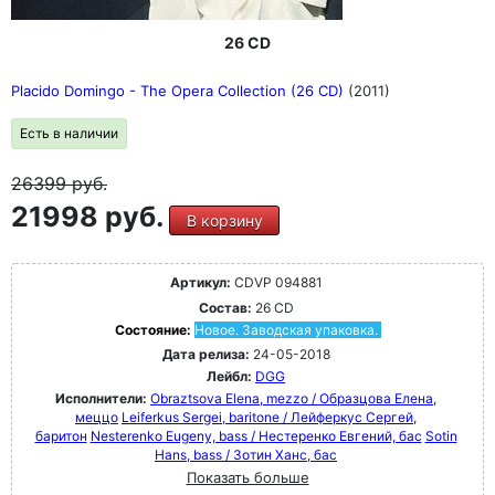
26 CD
Placido Domingo - The Opera Collection (26 CD)
(2011)
Есть в наличии
26399
руб.
21998 руб.
В корзину
Артикул:
CDVP 094881
Состав:
26 CD
Состояние:
Новое. Заводская упаковка.
Дата релиза:
24-05-2018
Лейбл:
DGG
Исполнители:
Obraztsova Elena, mezzo / Образцова Елена,
меццо
Leiferkus Sergei, baritone / Лейферкус Сергей,
баритон
Nesterenko Eugeny, bass / Нестеренко Евгений, бас
Sotin
Hans, bass / Зотин Ханс, бас
Показать больше