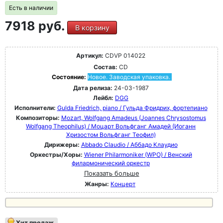
Есть в наличии
7918 руб.
В корзину
Артикул:
CDVP 014022
Состав:
CD
Состояние:
Новое. Заводская упаковка.
Дата релиза:
24-03-1987
Лейбл:
DGG
Исполнители:
Gulda Friedrich, piano / Гульда Фридрих, фортепиано
Композиторы:
Mozart, Wolfgang Amadeus (Joannes Chrysostomus
Wolfgang Theophilus) / Моцарт Вольфганг Амадей (Иоганн
Хризостом Вольфганг Теофил)
Дирижеры:
Abbado Claudio / Аббадо Клаудио
Оркестры/Хоры:
Wiener Philarmoniker (WPO) / Венский
филармонический оркестр
Показать больше
Жанры:
Концерт
Хит продаж