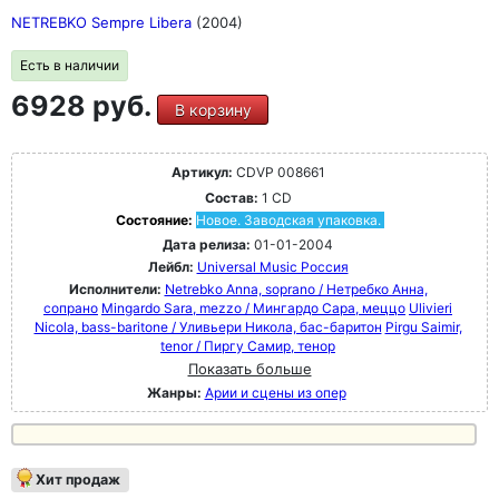
NETREBKO Sempre Libera
(2004)
Есть в наличии
6928 руб.
В корзину
Артикул:
CDVP 008661
Состав:
1 CD
Состояние:
Новое. Заводская упаковка.
Дата релиза:
01-01-2004
Лейбл:
Universal Music Россия
Исполнители:
Netrebko Anna, soprano / Нетребко Анна,
сопрано
Mingardo Sara, mezzo / Мингардо Сара, меццо
Ulivieri
Nicola, bass-baritone / Уливьери Никола, бас-баритон
Pirgu Saimir,
tenor / Пиргу Самир, тенор
Показать больше
Жанры:
Арии и сцены из опер
Хит продаж