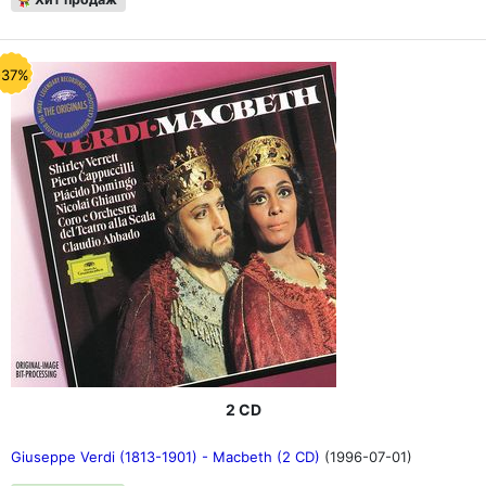
-37%
2 CD
Giuseppe Verdi (1813-1901) - Macbeth (2 CD)
(1996-07-01)