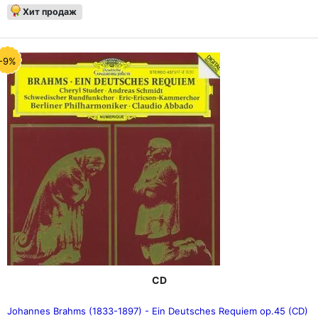
Хит продаж
-9%
CD
Johannes Brahms (1833-1897) - Ein Deutsches Requiem op.45 (CD)