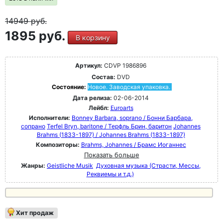
14949
руб.
1895 руб.
В корзину
Артикул:
CDVP 1986896
Состав:
DVD
Состояние:
Новое. Заводская упаковка.
Дата релиза:
02-06-2014
Лейбл:
Euroarts
Исполнители:
Bonney Barbara, soprano / Бонни Барбара,
сопрано
Terfel Bryn, baritone / Терфль Брин, баритон
Johannes
Brahms (1833-1897) / Johannes Brahms (1833-1897)
Композиторы:
Brahms, Johannes / Брамс Иоганнес
Показать больше
Жанры:
Geistliche Musik
Духовная музыка (Страсти, Мессы,
Реквиемы и т.д.)
Хит продаж