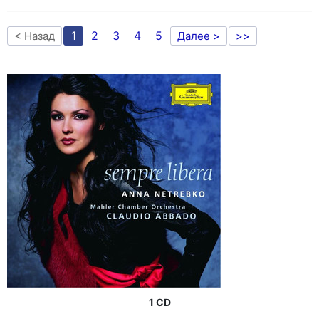
1
2
3
4
5
< Назад
Далее >
>>
1 CD