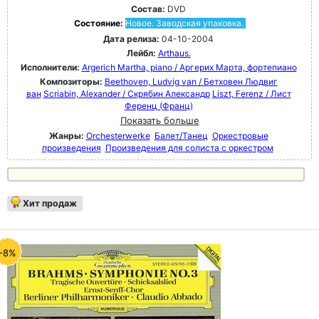
Состав:
DVD
Состояние:
Новое. Заводская упаковка.
Дата релиза:
04-10-2004
Лейбл:
Arthaus.
Исполнители:
Argerich Martha, piano / Аргерих Марта, фортепиано
Композиторы:
Beethoven, Ludvig van / Бетховен Людвиг
ван
Scriabin, Alexander / Скрябин Александр
Liszt, Ferenz / Лист
Ференц (Франц)
Показать больше
Жанры:
Orchesterwerke
Балет/Танец
Оркестровые
произведения
Произведения для солиста с оркестром
Хит продаж
-8%