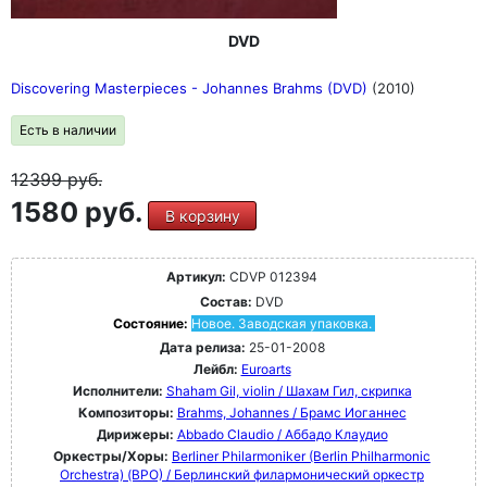
DVD
Discovering Masterpieces - Johannes Brahms (DVD)
(2010)
Есть в наличии
12399
руб.
1580 руб.
В корзину
Артикул:
CDVP 012394
Состав:
DVD
Состояние:
Новое. Заводская упаковка.
Дата релиза:
25-01-2008
Лейбл:
Euroarts
Исполнители:
Shaham Gil, violin / Шахам Гил, скрипка
Композиторы:
Brahms, Johannes / Брамс Иоганнес
Дирижеры:
Abbado Claudio / Аббадо Клаудио
Оркестры/Хоры:
Berliner Philarmoniker (Berlin Philharmonic
Orchestra) (BPO) / Берлинский филармонический оркестр