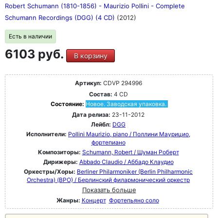
Robert Schumann (1810-1856) - Maurizio Pollini - Complete
Schumann Recordings (DGG) (4 CD)
(2012)
Есть в наличии
6103 руб.
В корзину
Артикул:
CDVP 294996
Состав:
4 CD
Состояние:
Новое. Заводская упаковка.
Дата релиза:
23-11-2012
Лейбл:
DGG
Исполнители:
Pollini Maurizio, piano / Поллини Маурицио,
фортепиано
Композиторы:
Schumann, Robert / Шуман Роберт
Дирижеры:
Abbado Claudio / Аббадо Клаудио
Оркестры/Хоры:
Berliner Philarmoniker (Berlin Philharmonic
Orchestra) (BPO) / Берлинский филармонический оркестр
Показать больше
Жанры:
Концерт
Фортепьяно соло