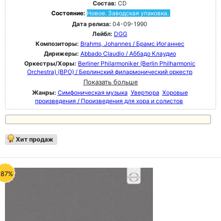
Состав:
CD
Состояние:
Новое. Заводская упаковка.
Дата релиза:
04-09-1990
Лейбл:
DGG
Композиторы:
Brahms, Johannes / Брамс Иоганнес
Дирижеры:
Abbado Claudio / Аббадо Клаудио
Оркестры/Хоры:
Berliner Philarmoniker (Berlin Philharmonic
Orchestra) (BPO) / Берлинский филармонический оркестр
Показать больше
Жанры:
Симфоническая музыка
Увертюра
Хоровые
произведения / Произведения для хора и солистов
Хит продаж
-87%