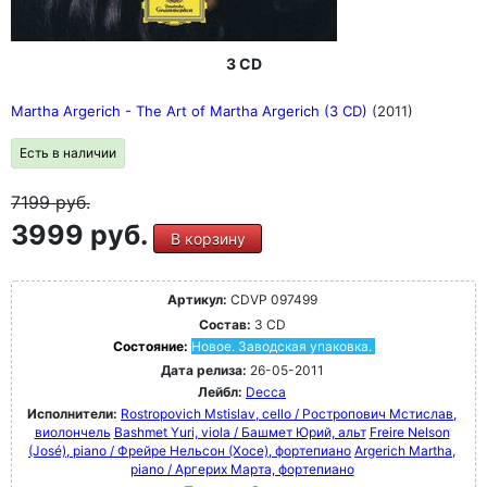
3 CD
Martha Argerich - The Art of Martha Argerich (3 CD)
(2011)
Есть в наличии
7199
руб.
3999 руб.
В корзину
Артикул:
CDVP 097499
Состав:
3 CD
Состояние:
Новое. Заводская упаковка.
Дата релиза:
26-05-2011
Лейбл:
Decca
Исполнители:
Rostropovich Mstislav, cello / Ростропович Мстислав,
виолончель
Bashmet Yuri, viola / Башмет Юрий, альт
Freire Nelson
(José), piano / Фрейре Нельсон (Хосе), фортепиано
Argerich Martha,
piano / Аргерих Марта, фортепиано