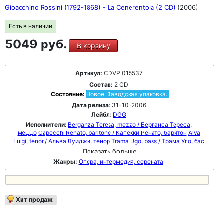
Gioacchino Rossini (1792-1868) - La Cenerentola (2 CD)
(2006)
Есть в наличии
5049 руб.
В корзину
Артикул:
CDVP 015537
Состав:
2 CD
Состояние:
Новое. Заводская упаковка.
Дата релиза:
31-10-2006
Лейбл:
DGG
Исполнители:
Berganza Teresa, mezzo / Берганса Тереса,
меццо
Capecchi Renato, baritone / Капекки Ренато, баритон
Alva
Luigi, tenor / Альва Луиджи, тенор
Trama Ugo, bass / Трама Уго, бас
Показать больше
Жанры:
Опера, интермедия, серената
Хит продаж