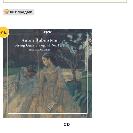
Хит продаж
-9%
CD