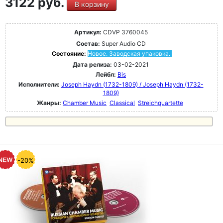
3122 руб.
В корзину
Артикул:
CDVP 3760045
Состав:
Super Audio CD
Состояние:
Новое. Заводская упаковка.
Дата релиза:
03-02-2021
Лейбл:
Bis
Исполнители:
Joseph Haydn (1732-1809) / Joseph Haydn (1732-
1809)
Жанры:
Chamber Music
Classical
Streichquartette
-20%