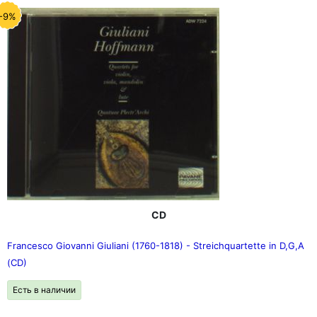
-9%
CD
Francesco Giovanni Giuliani (1760-1818) - Streichquartette in D,G,A
(CD)
Есть в наличии