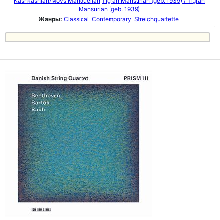
Kashkashian/Movs Manouelian
Tigran Mansurian (geb. 1939) / Tigran
Mansurian (geb. 1939)
Жанры:
Classical
Contemporary
Streichquartette