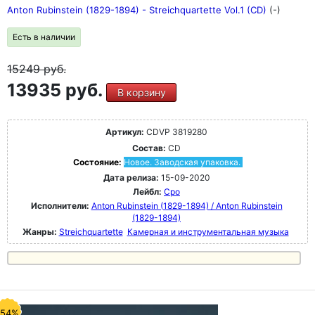
Anton Rubinstein (1829-1894) - Streichquartette Vol.1 (CD)
(-)
Есть в наличии
15249
руб.
13935 руб.
В корзину
Артикул:
CDVP 3819280
Состав:
CD
Состояние:
Новое. Заводская упаковка.
Дата релиза:
15-09-2020
Лейбл:
Cpo
Исполнители:
Anton Rubinstein (1829-1894) / Anton Rubinstein
(1829-1894)
Жанры:
Streichquartette
Камерная и инструментальная музыка
-54%