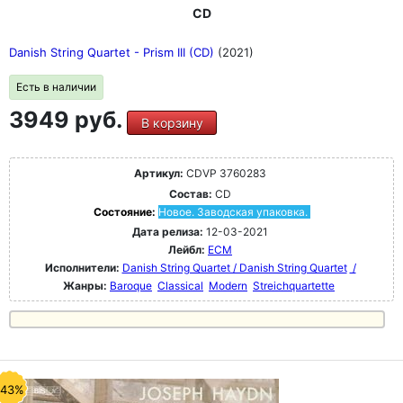
CD
Danish String Quartet - Prism III (CD)
(2021)
Есть в наличии
3949 руб.
В корзину
Артикул:
CDVP 3760283
Состав:
CD
Состояние:
Новое. Заводская упаковка.
Дата релиза:
12-03-2021
Лейбл:
ECM
Исполнители:
Danish String Quartet / Danish String Quartet
/
Жанры:
Baroque
Classical
Modern
Streichquartette
-43%