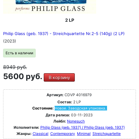
2 LP
Philip Glass (geb. 1937) - Streichquartette Nr.2-5 (140g) (2 LP)
(2023)
Есть в наличии
8949
руб.
5600 руб.
В корзину
Артикул:
CDVP 4016979
Состав:
2 LP
Состояние:
Новое. Заводская упаковка.
Дата релиза:
03-11-2023
Лейбл:
Nonesuch
Исполнители:
Philip Glass (geb. 1937) / Philip Glass (geb. 1937)
Жанры:
Classical
Contemporary
Minimal
Streichquartette