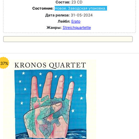
Состав:
23 CD
Состояние:
Новое. Заводская упаковка.
Дата релиза:
31-05-2024
Лейбл:
Erato
Жанры:
Streichquartette
-37%