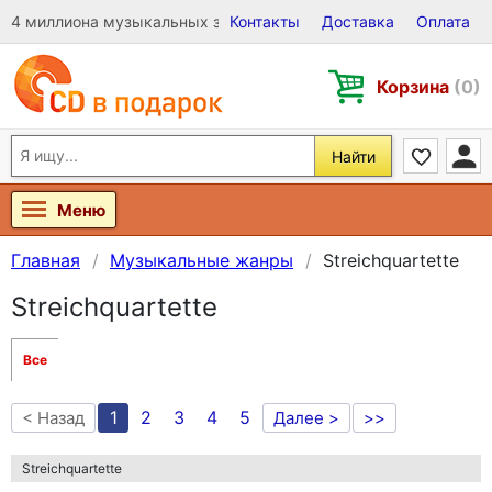
4 миллиона музыкальных записей на Виниле, CD и DVD
Контакты
Доставка
Оплата
Корзина
(0)
Найти
Меню
Главная
Музыкальные жанры
Streichquartette
Streichquartette
Все
1
2
3
4
5
< Назад
Далее >
>>
Streichquartette