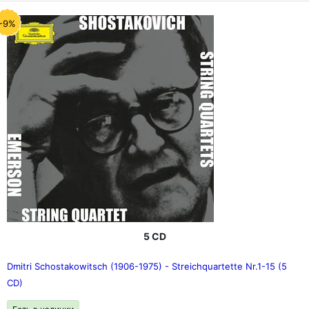
-9%
5 CD
Dmitri Schostakowitsch (1906-1975) - Streichquartette Nr.1-15 (5
CD)