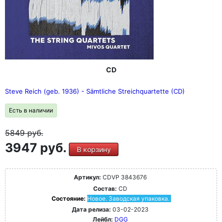
CD
Steve Reich (geb. 1936) - Sämtliche Streichquartette (CD)
Есть в наличии
5849
руб.
3947 руб.
В корзину
Артикул:
CDVP 3843676
Состав:
CD
Состояние:
Новое. Заводская упаковка.
Дата релиза:
03-02-2023
Лейбл:
DGG