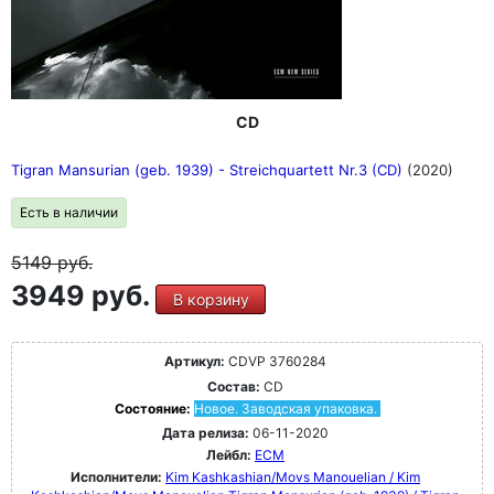
CD
Tigran Mansurian (geb. 1939) - Streichquartett Nr.3 (CD)
(2020)
Есть в наличии
5149
руб.
3949 руб.
В корзину
Артикул:
CDVP 3760284
Состав:
CD
Состояние:
Новое. Заводская упаковка.
Дата релиза:
06-11-2020
Лейбл:
ECM
Исполнители:
Kim Kashkashian/Movs Manouelian / Kim