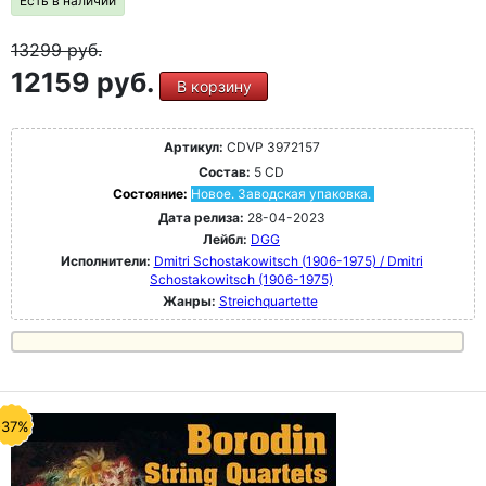
Есть в наличии
13299
руб.
12159 руб.
В корзину
Артикул:
CDVP 3972157
Состав:
5 CD
Состояние:
Новое. Заводская упаковка.
Дата релиза:
28-04-2023
Лейбл:
DGG
Исполнители:
Dmitri Schostakowitsch (1906-1975) / Dmitri
Schostakowitsch (1906-1975)
Жанры:
Streichquartette
-37%