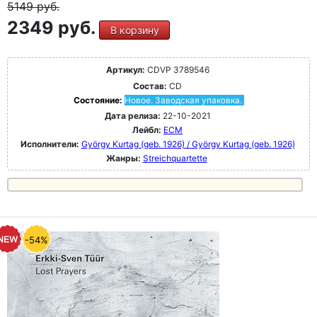
5149
руб.
2349 руб.
В корзину
Артикул:
CDVP 3789546
Состав:
CD
Состояние:
Новое. Заводская упаковка.
Дата релиза:
22-10-2021
Лейбл:
ECM
Исполнители:
György Kurtag (geb. 1926) / György Kurtag (geb. 1926)
Жанры:
Streichquartette
-54%