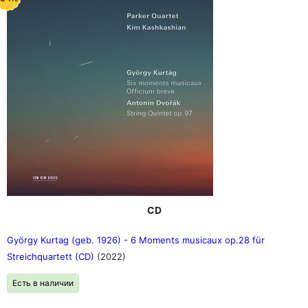
CD
György Kurtag (geb. 1926) - 6 Moments musicaux op.28 für
Streichquartett (CD)
(2022)
Есть в наличии