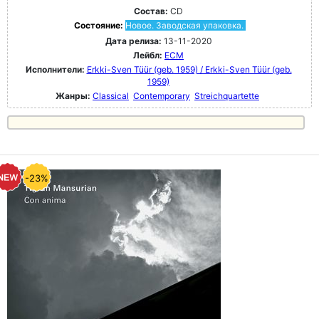
Состав:
CD
Состояние:
Новое. Заводская упаковка.
Дата релиза:
13-11-2020
Лейбл:
ECM
Исполнители:
Erkki-Sven Tüür (geb. 1959) / Erkki-Sven Tüür (geb.
1959)
Жанры:
Classical
Contemporary
Streichquartette
-23%