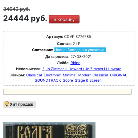
34649
руб.
24444 руб.
В корзину
Артикул:
CDVP 3776785
Состав:
2 LP
Состояние:
Новое. Заводская упаковка.
Дата релиза:
27-08-2021
Лейбл:
Rhino
Исполнители:
/
Jn Zimmer H Howard / Jn Zimmer H Howard
Жанры:
Classical
Electronic
Minimal
Modern Classical
ORIGINAL
SOUNDTRACK
Score
Stage & Screen
Хит продаж