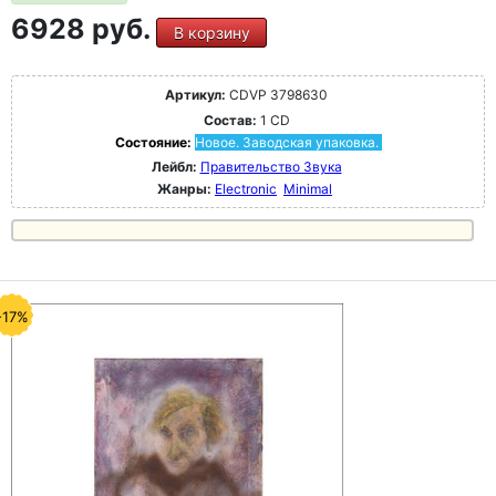
6928 руб.
В корзину
Артикул:
CDVP 3798630
Состав:
1 CD
Состояние:
Новое. Заводская упаковка.
Лейбл:
Правительство Звука
Жанры:
Electronic
Minimal
-17%