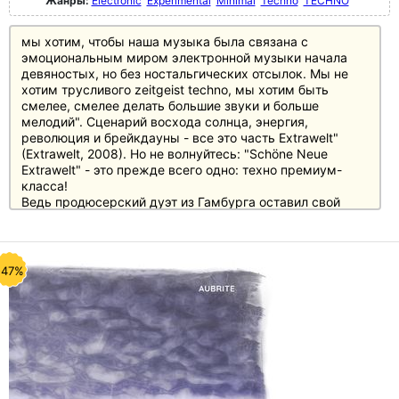
Жанры:
Electronic
Experimental
Minimal
Techno
TECHNO
мы хотим, чтобы наша музыка была связана с
эмоциональным миром электронной музыки начала
девяностых, но без ностальгических отсылок. Мы не
хотим трусливого zeitgeist techno, мы хотим быть
смелее, смелее делать большие звуки и больше
мелодий". Сценарий восхода солнца, энергия,
революция и брейкдауны - все это часть Extrawelt"
(Extrawelt, 2008). Но не волнуйтесь: "Schöne Neue
Extrawelt" - это прежде всего одно: техно премиум-
класса!
Ведь продюсерский дуэт из Гамбурга оставил свой
неизгладимый след в клубном звучании последних
трех лет благодаря высоко оцененным релизам на
Border Community (Sooper Track), Traum Schallplatten
(Doch Doch) и Cocoon (Titelheld), а также ремиксам для
-47%
Gregor Tresher, Minilogue и Alexander Kowalski, среди
прочих. Не в последнюю очередь благодаря
великолепному живому выступлению, с которым они
попали на 2-е место в ежегодном чарте Groove для
живых выступлений в прошлом году без
сопутствующего лонгплея. Работа над "Schöne Neue
Extrawelt" началась для Шаффхаузена и Раабе более
двух лет назад. первоначальная идея заключалась в