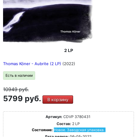
том, чтобы представить альбом, стилистически
охватывающий все направления электронной музыки:
эмбиент, брейкбит и техно.
2 LP
Thomas Köner - Aubrite (2 LP)
(2022)
Есть в наличии
10949
руб.
5799 руб.
В корзину
Артикул:
CDVP 3780431
Состав:
2 LP
Состояние:
Новое. Заводская упаковка.
Дата релиза:
06-05-2022