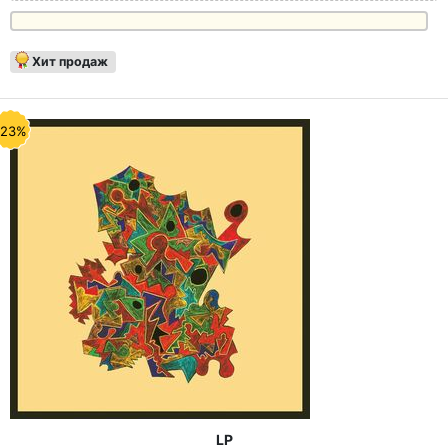
Хит продаж
-23%
LP