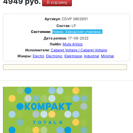
4949 руб.
В корзину
Артикул:
CDVP 3802931
Состав:
LP
Состояние:
Новое. Заводская упаковка.
Дата релиза:
17-06-2022
Лейбл:
Mute Artists
Исполнители:
Cabaret Voltaire / Cabaret Voltaire
Жанры:
Electro
Electronic
Elektropop
Industrial
Minimal