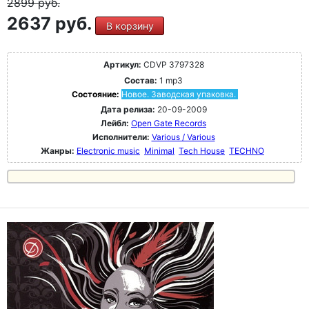
2899
руб.
2637 руб.
В корзину
Артикул:
CDVP 3797328
Состав:
1 mp3
Состояние:
Новое. Заводская упаковка.
Дата релиза:
20-09-2009
Лейбл:
Open Gate Records
Исполнители:
Various / Various
Жанры:
Electronic music
Minimal
Tech House
TECHNO