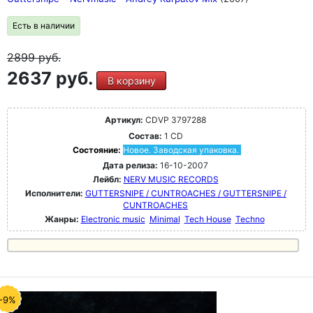
Есть в наличии
2899
руб.
2637 руб.
В корзину
Артикул:
CDVP 3797288
Состав:
1 CD
Состояние:
Новое. Заводская упаковка.
Дата релиза:
16-10-2007
Лейбл:
NERV MUSIC RECORDS
Исполнители:
GUTTERSNIPE / CUNTROACHES / GUTTERSNIPE /
CUNTROACHES
Жанры:
Electronic music
Minimal
Tech House
Techno
-9%