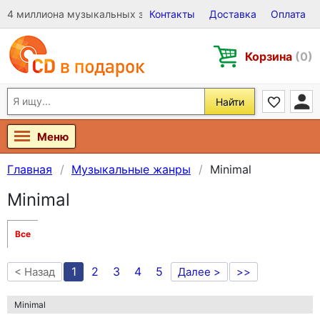
4 миллиона музыкальных записей на Виниле, CD и DVD
Контакты
Доставка
Оплата
Корзина
(0)
Найти
Меню
Главная
Музыкальные жанры
Minimal
Minimal
Все
1
2
3
4
5
< Назад
Далее >
>>
Minimal