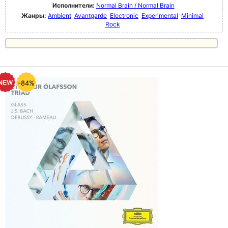
Исполнители:
Normal Brain / Normal Brain
Жанры:
Ambient
Avantgarde
Electronic
Experimental
Minimal
Rock
-84%