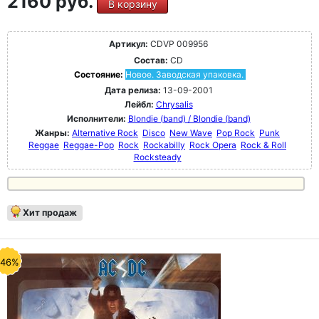
2160 руб.
В корзину
Артикул:
CDVP 009956
Состав:
CD
Состояние:
Новое. Заводская упаковка.
Дата релиза:
13-09-2001
Лейбл:
Chrysalis
Исполнители:
Blondie (band) / Blondie (band)
Жанры:
Alternative Rock
Disco
New Wave
Pop Rock
Punk
Reggae
Reggae-Pop
Rock
Rockabilly
Rock Opera
Rock & Roll
Rocksteady
Хит продаж
-46%