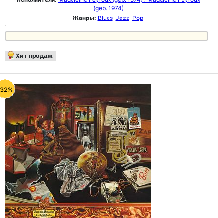
(geb. 1974)
Жанры:
Blues
Jazz
Pop
Хит продаж
-32%