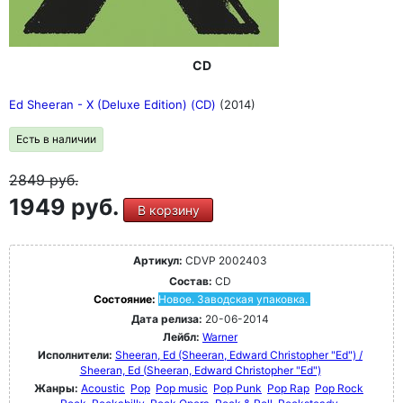
CD
Ed Sheeran - X (Deluxe Edition) (CD)
(2014)
Есть в наличии
2849
руб.
1949 руб.
В корзину
Артикул:
CDVP 2002403
Состав:
CD
Состояние:
Новое. Заводская упаковка.
Дата релиза:
20-06-2014
Лейбл:
Warner
Исполнители:
Sheeran, Ed (Sheeran, Edward Christopher "Ed") /
Sheeran, Ed (Sheeran, Edward Christopher "Ed")
Жанры:
Acoustic
Pop
Pop music
Pop Punk
Pop Rap
Pop Rock