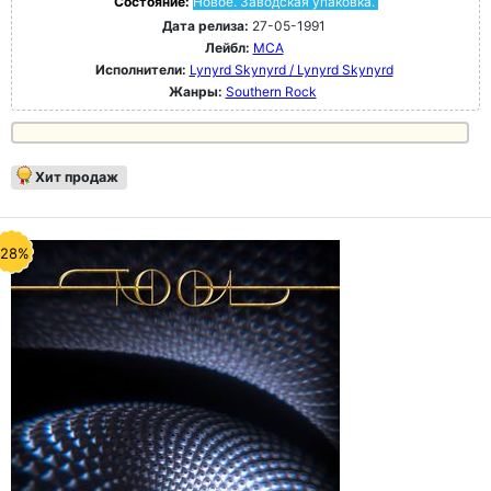
Состояние:
Новое. Заводская упаковка.
Дата релиза:
27-05-1991
Лейбл:
MCA
Исполнители:
Lynyrd Skynyrd / Lynyrd Skynyrd
Жанры:
Southern Rock
Хит продаж
-28%