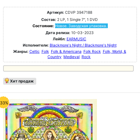
Артикул:
CDVP 3947188
Состав:
2 LP, 1 Single 7", 1 DVD
Состояние:
Новое. Заводская упаковка.
Дата релиза:
10-03-2023
Лейбл:
EARMUSIC
Исполнители:
Blackmore's Night / Blackmore's Night
Жанры:
Celtic
Folk
Folk & Americana
Folk Rock
Folk, World, &
Country
Medieval
Rock
Хит продаж
-33%