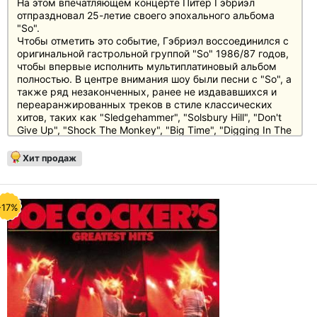
На этом впечатляющем концерте Питер Гэбриэл
отпраздновал 25-летие своего эпохального альбома
"So".
Чтобы отметить это событие, Гэбриэл воссоединился с
оригинальной гастрольной группой "So" 1986/87 годов,
чтобы впервые исполнить мультиплатиновый альбом
полностью. В центре внимания шоу были песни с "So", а
также ряд незаконченных, ранее не издававшихся и
переаранжированных треков в стиле классических
хитов, таких как "Sledgehammer", "Solsbury Hill", "Don't
Give Up", "Shock The Monkey", "Big Time", "Digging In The
Dirt", "Mercy Street", "No Self Control", "In Your Eyes" и
"Biko", которые подчеркивают, насколько
Хит продаж
многогранным артистом является Питер Гэбриэл.
Благодаря инновационному световому шоу и
захватывающему дух сценическому представлению,
"Back To Front" - это визуальное и музыкальное
-17%
зрелище, погружающее зрителя в концерт, который
еще никогда не был представлен в таком виде.
Бонусный материал содержит интересные сведения о
создании шоу.
Отзывы
"Хотя Гэбриэл отказался от поверхностных шоу-
эффектов, безупречное качество звука и изображения
превращает этот Blu-ray в захватывающий концертный