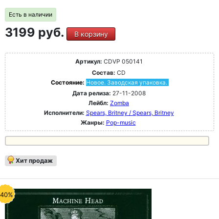
Есть в наличии
3199 руб.
В корзину
Артикул:
CDVP 050141
Состав:
CD
Состояние:
Новое. Заводская упаковка.
Дата релиза:
27-11-2008
Лейбл:
Zomba
Исполнители:
Spears, Britney / Spears, Britney
Жанры:
Pop-music
Хит продаж
-40%