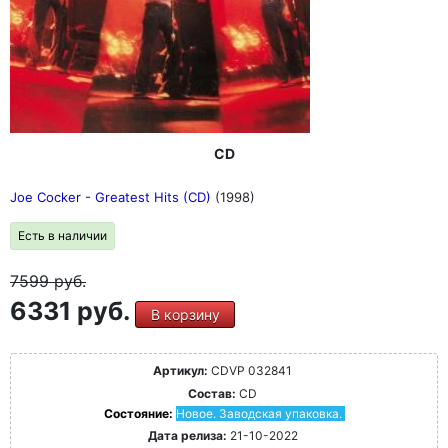
опыт" Живой опыт" (Good Times, август/сентябрь 2014)
CD
Joe Cocker - Greatest Hits (CD)
(1998)
Есть в наличии
7599
руб.
6331 руб.
В корзину
Артикул:
CDVP 032841
Состав:
CD
Состояние:
Новое. Заводская упаковка.
Дата релиза:
21-10-2022