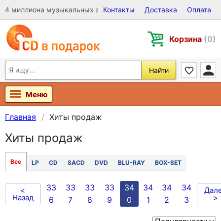
4 миллиона музыкальных записей на Виниле, CD и DVD
Контакты
Доставка
Оплата
Корзина
(0)
Найти
Меню
Главная
Хиты продаж
Хиты продаж
Все
LP
CD
SACD
DVD
BLU-RAY
BOX-SET
33
33
33
33
34
34
34
34
<
Дал
Назад
>
6
7
8
9
0
1
2
3