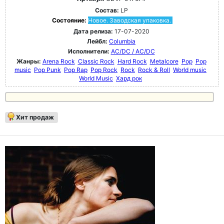
Состав:
LP
Состояние:
Новое. Заводская упаковка.
Дата релиза:
17-07-2020
Лейбл:
Columbia
Исполнители:
AC/DC / AC/DC
Жанры:
Arena Rock
Classic Rock
Hard Rock
Metalcore
Pop
Pop
music
Pop Punk
Pop Rap
Pop Rock
Rock
Rock & Roll
World music
World Music
Хард рок
Хит продаж