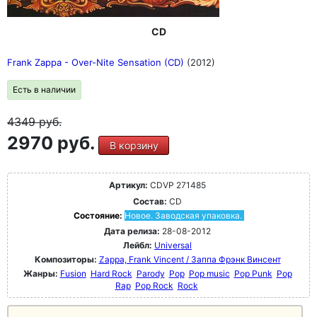
CD
Frank Zappa - Over-Nite Sensation (CD)
(2012)
Есть в наличии
4349
руб.
2970 руб.
В корзину
Артикул:
CDVP 271485
Состав:
CD
Состояние:
Новое. Заводская упаковка.
Дата релиза:
28-08-2012
Лейбл:
Universal
Композиторы:
Zappa, Frank Vincent / Заппа Фрэнк Винсент
Жанры:
Fusion
Hard Rock
Parody
Pop
Pop music
Pop Punk
Pop
Rap
Pop Rock
Rock