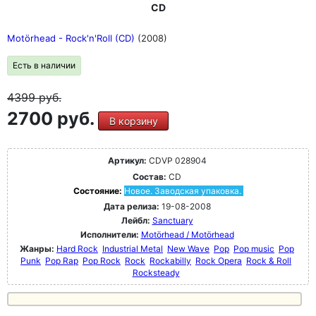
CD
Motörhead - Rock'n'Roll (CD)
(2008)
Есть в наличии
4399
руб.
2700 руб.
В корзину
Артикул:
CDVP 028904
Состав:
CD
Состояние:
Новое. Заводская упаковка.
Дата релиза:
19-08-2008
Лейбл:
Sanctuary
Исполнители:
Motörhead / Motörhead
Жанры:
Hard Rock
Industrial Metal
New Wave
Pop
Pop music
Pop
Punk
Pop Rap
Pop Rock
Rock
Rockabilly
Rock Opera
Rock & Roll
Rocksteady