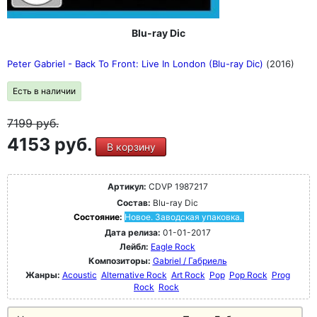
Blu-ray Dic
Peter Gabriel - Back To Front: Live In London (Blu-ray Dic)
(2016)
Есть в наличии
7199
руб.
4153 руб.
В корзину
Артикул:
CDVP 1987217
Состав:
Blu-ray Dic
Состояние:
Новое. Заводская упаковка.
Дата релиза:
01-01-2017
Лейбл:
Eagle Rock
Композиторы:
Gabriel / Габриель
Жанры:
Acoustic
Alternative Rock
Art Rock
Pop
Pop Rock
Prog
Rock
Rock