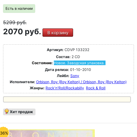
Есть в наличии
5299
руб.
2070 руб.
В корзину
Артикул:
CDVP 133232
Состав:
2 CD
Состояние:
Новое. Заводская упаковка.
Дата релиза:
01-10-2010
Лейбл:
Sony
Исполнители:
Orbison, Roy (Roy Kelton) / Orbison, Roy (Roy Kelton)
Жанры:
Rock'n'Roll/Rockabilly
Rock & Roll
Хит продаж
-36%