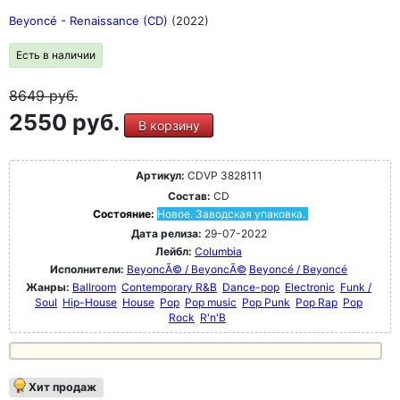
Beyoncé - Renaissance (CD)
(2022)
Есть в наличии
8649
руб.
2550 руб.
В корзину
Артикул:
CDVP 3828111
Состав:
CD
Состояние:
Новое. Заводская упаковка.
Дата релиза:
29-07-2022
Лейбл:
Columbia
Исполнители:
BeyoncÃ© / BeyoncÃ©
Beyoncé / Beyoncé
Жанры:
Ballroom
Contemporary R&B
Dance-pop
Electronic
Funk /
Soul
Hip-House
House
Pop
Pop music
Pop Punk
Pop Rap
Pop
Rock
R'n'B
Хит продаж