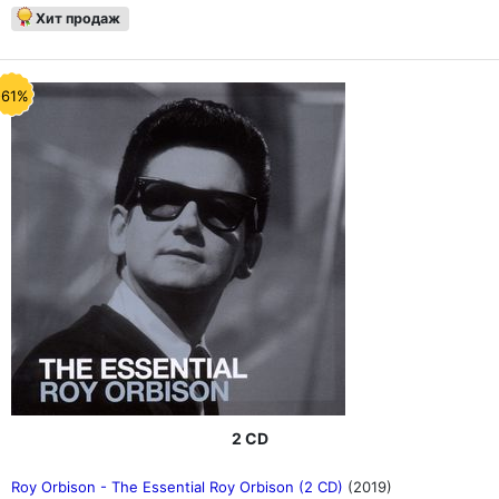
Хит продаж
-61%
2 CD
Roy Orbison - The Essential Roy Orbison (2 CD)
(2019)