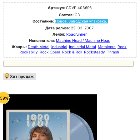
Артикул:
CDVP 403696
Состав:
CD
Состояние:
Новое. Заводская упаковка.
Дата релиза:
23-03-2007
Лейбл:
Roadrunner
Исполнители:
Machine Head / Machine Head
Жанры:
Death Metal
Industrial
Industrial Metal
Metalcore
Rock
Rockabilly
Rock Opera
Rock & Roll
Rocksteady
Thrash
Хит продаж
-59%