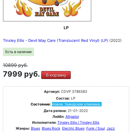
LP
Tinsley Ellis - Devil May Care (Translucent Red Vinyl) (LP)
(2022)
Есть в наличии
10899
руб.
7999 руб.
В корзину
Артикул:
CDVP 3786383
Состав:
LP
Состояние:
Новое. Заводская упаковка.
Дата релиза:
21-01-2022
Лейбл:
Alligator
Исполнители:
Tinsley Ellis / Tinsley Ellis
Жанры:
Blues
Blues Rock
Electric Blues
Funk / Soul
Jazz