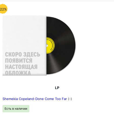
-22%
LP
Shemekia Copeland-Done Come Too Far
(-)
Есть в наличии