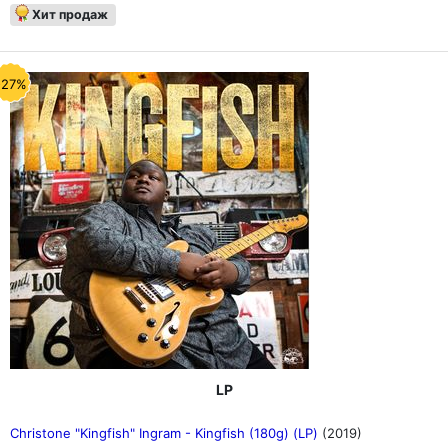
Хит продаж
-27%
LP
Christone "Kingfish" Ingram - Kingfish (180g) (LP)
(2019)