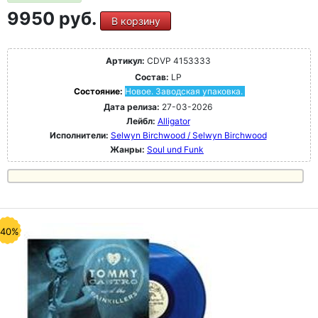
9950 руб.
В корзину
Артикул:
CDVP 4153333
Состав:
LP
Состояние:
Новое. Заводская упаковка.
Дата релиза:
27-03-2026
Лейбл:
Alligator
Исполнители:
Selwyn Birchwood / Selwyn Birchwood
Жанры:
Soul und Funk
-40%