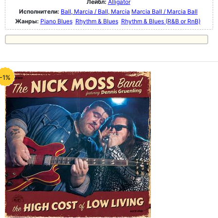
Лейбл:
Alligator
Исполнители:
Ball, Marcia / Ball, Marcia
Marcia Ball / Marcia Ball
Жанры:
Piano Blues
Rhythm & Blues
Rhythm & Blues (R&B or RnB)
-1%