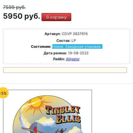
7599
руб.
5950 руб.
В корзину
Артикул:
CDVP 3837616
Состав:
LP
Состояние:
Новое. Заводская упаковка.
Дата релиза:
19-08-2022
Лейбл:
Alligator
-5%