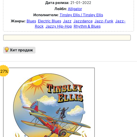
Дата релиза:
21-01-2022
Лейбл:
Alligator
Исполнители:
Tinsley Ellis / Tinsley Ellis
Жанры:
Blues
Electric Blues
Jazz
Jazzdance
Jazz-Funk
Jazz-
Rock
Jazzy Hip-Hop
Rhythm & Blues
Хит продаж
-27%