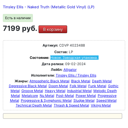
Tinsley Ellis - Naked Truth (Metallic Gold Vinyl) (LP)
Есть в наличии
7199 руб.
В корзину
Артикул:
CDVP 4023488
Состав:
LP
Состояние:
Новое. Заводская упаковка.
Дата релиза:
09-02-2024
Лейбл:
Alligator
Исполнители:
Tinsley Ellis / Tinsley Ellis
Жанры:
Atmospheric Black Metal
Black Metal
Death Metal
Depressive Black Metal
Doom Metal
Folk Metal
Funk Metal
Gothic
Metal
Groove Metal
Heavy Metal
Industrial Metal
Melodic Death
Metal
Metalcore
Nu Metal
Post-Metal
Power Metal
Progressive
Metal
Progressive & Symphonic Metal
Sludge Metal
Speed Metal
Technical Death Metal
Thrash & Speed Metal
Viking Metal