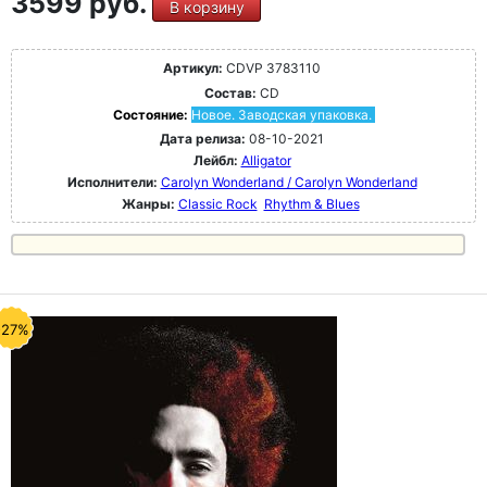
3599 руб.
В корзину
Артикул:
CDVP 3783110
Состав:
CD
Состояние:
Новое. Заводская упаковка.
Дата релиза:
08-10-2021
Лейбл:
Alligator
Исполнители:
Carolyn Wonderland / Carolyn Wonderland
Жанры:
Classic Rock
Rhythm & Blues
-27%