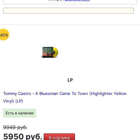
-40%
LP
Tommy Castro - A Bluesman Came To Town (Highlighter Yellow
Vinyl) (LP)
Есть в наличии
9949
руб.
5950 руб.
В корзину