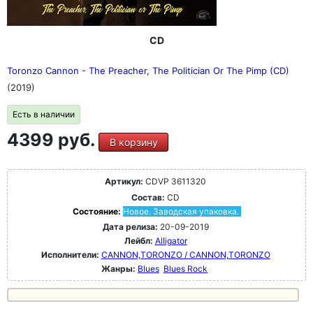
CD
Toronzo Cannon - The Preacher, The Politician Or The Pimp (CD)
(2019)
Есть в наличии
4399 руб.
В корзину
Артикул:
CDVP 3611320
Состав:
CD
Состояние:
Новое. Заводская упаковка.
Дата релиза:
20-09-2019
Лейбл:
Alligator
Исполнители:
CANNON,TORONZO / CANNON,TORONZO
Жанры:
Blues
Blues Rock