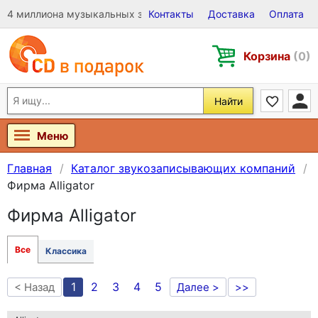
4 миллиона музыкальных записей на Виниле, CD и DVD
Контакты
Доставка
Оплата
Корзина
(0)
Найти
Меню
Главная
Каталог звукозаписывающих компаний
Фирма Alligator
Фирма Alligator
Все
Классика
1
2
3
4
5
< Назад
Далее >
>>