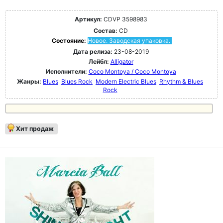
Артикул:
CDVP 3598983
Состав:
CD
Состояние:
Новое. Заводская упаковка.
Дата релиза:
23-08-2019
Лейбл:
Alligator
Исполнители:
Coco Montoya / Coco Montoya
Жанры:
Blues
Blues Rock
Modern Electric Blues
Rhythm & Blues
Rock
Хит продаж