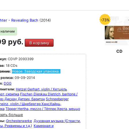
-73%
chter - Revealing Bach
(2014)
в наличии
9 руб.
В корзину
CD
кул:
CDVP 2093399
ав:
18 CDs
ояние:
Новое. Заводская упаковка.
 релиза:
09-09-2014
л:
DGG
лнители:
Hetzel Gerhart, violin / Хетцель
рт, скрипка
Fischer-Dieskau Dietrich, baritone /
р-Дискау Дитрих, баритон
Schneeberger
einz, violin / Шнебергер ХансХайнц,
пка
Töpper Hertha, mezzo / Тёппер Херта, меццо
зать больше
ры:
Orchesterwerke
Духовная музыка (Страсти,
, Реквиемы и т.д.)
Камерная и