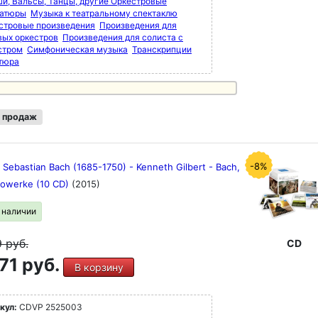
и, Вальсы, Танцы, другие Оркестровые
атюры
Музыка к театральному спектаклю
стровые произведения
Произведения для
вых оркестров
Произведения для солиста с
стром
Симфоническая музыка
Транскрипции
тюра
 продаж
-8%
Sebastian Bach (1685-1750) - Kenneth Gilbert - Bach,
owerke (10 CD)
(2015)
в наличии
9
руб.
CD
71 руб.
В корзину
кул:
CDVP 2525003