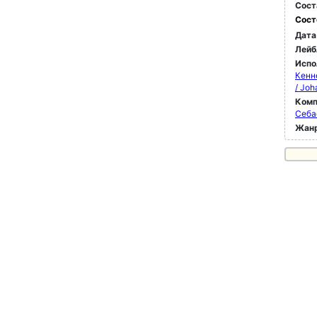
Сост
Сост
Дата
Лейб
Испо
Кенн
/ Joh
Комп
Себа
Жан