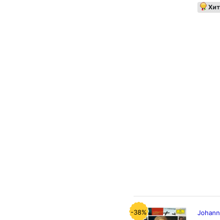
Хит
-38%
Johann