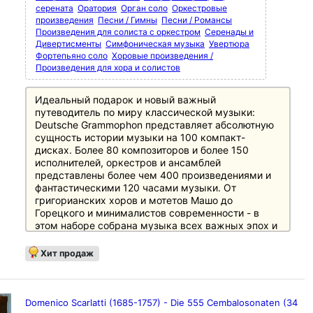
серената
Оратория
Орган соло
Оркестровые
произведения
Песни / Гимны
Песни / Романсы
Произведения для солиста с оркестром
Серенады и
Дивертисменты
Симфоническая музыка
Увертюра
Фортепьяно соло
Хоровые произведения /
Произведения для хора и солистов
Идеальный подарок и новый важный
путеводитель по миру классической музыки:
Deutsche Grammophon представляет абсолютную
сущность истории музыки на 100 компакт-
дисках. Более 80 композиторов и более 150
исполнителей, оркестров и ансамблей
представлены более чем 400 произведениями и
фантастическими 120 часами музыки. От
григорианских хоров и мотетов Машо до
Горецкого и минималистов современности - в
этом наборе собрана музыка всех важных эпох и
этапов истории музыки, необходимая любителям
музыки и культуры. Особое внимание уделено
Хит продаж
основному репертуару с великими классиками и
романтиками, а также XX веку, который
представлен в боксе не менее чем 20 дисками.
Источником информации служит 250-страничный
Domenico Scarlatti (1685-1757) - Die 555 Cembalosonaten (34