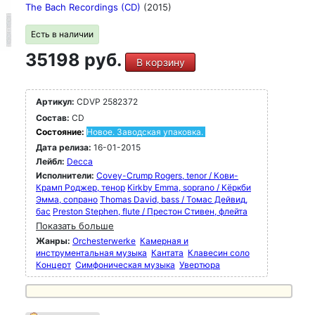
The Bach Recordings (CD)
(2015)
Есть в наличии
35198 руб.
В корзину
Артикул:
CDVP 2582372
Состав:
CD
Состояние:
Новое. Заводская упаковка.
Дата релиза:
16-01-2015
Лейбл:
Decca
Исполнители:
Covey-Crump Rogers, tenor / Кови-
Крамп Роджер, тенор
Kirkby Emma, soprano / Кёркби
Эмма, сопрано
Thomas David, bass / Томас Дейвид,
бас
Preston Stephen, flute / Престон Стивен, флейта
Показать больше
Жанры:
Orchesterwerke
Камерная и
инструментальная музыка
Кантата
Клавесин соло
Концерт
Симфоническая музыка
Увертюра