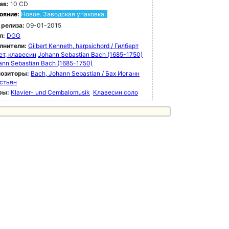
ав:
10 CD
ояние:
Новое. Заводская упаковка.
 релиза:
09-01-2015
л:
DGG
лнители:
Gilbert Kenneth, harpsichord / Гилберт
ет, клавесин
Johann Sebastian Bach (1685-1750)
ann Sebastian Bach (1685-1750)
озиторы:
Bach, Johann Sebastian / Бах Иоганн
стьян
ры:
Klavier- und Cembalomusik
Клавесин соло