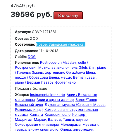
47549
руб.
39596 руб.
В корзину
Артикул:
CDVP 1271381
Состав:
2 CD
Состояние:
Новое. Заводская упаковка.
Дата релиза:
11-10-2013
Лейбл:
DGG
Исполнители:
Rostropovich Mstislav, cello /
Ростропович Мстислав, виолончель
Gilels Emil, piano
/ Гилельс Эмиль, фортепиано
Obraztsova Elena,
mezzo / Образцова Елена, меццо
Berman Lazar,
piano / Берман Лазарь, фортепиано
Показать больше
Жанры:
Instrumentalkonzerte
Арии / Вокальные
миниатюры
Арии и сцены из опер
Балет/Танец
Вокальный цикл
Духовная музыка (Страсти, Мессы,
Реквиемы и т.д.)
Камерная и инструментальная
музыка
Кантата
Клавесин соло
Концерт
Мадригал
Марши, Вальсы, Танцы, другие
Оркестровые миниатюры
Мелодрама
Музыка к
театральному спектаклю
Опера, интермедия,