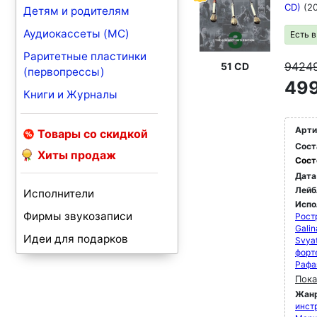
CD)
(2
Детям и родителям
Аудиокассеты (MC)
Есть 
Раритетные пластинки
9424
51 CD
(первопрессы)
499
Книги и Журналы
Арти
Товары со скидкой
Сост
Хиты продаж
Сост
Дата
Лейб
Исполнители
Испо
Фирмы звукозаписи
Рост
Galin
Идеи для подарков
Svyat
форт
Рафа
Пока
Жан
инст