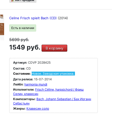
Celine Frisch spielt Bach (CD)
(2014)
Есть в наличии
5699
руб.
1549 руб.
В корзину
Артикул:
CDVP 2028425
Состав:
CD
Состояние:
Новое. Заводская упаковка.
Дата релиза:
15-07-2014
Лейбл:
harmonia mundi
Исполнители:
Frisch Céline, harpsichord / Фриш
Селин, клавесин
Композиторы:
Bach, Johann Sebastian / Бах Иоганн
Себастьян
Жанры:
Клавесин соло