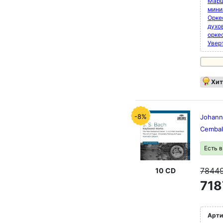
Марш
мини
Орке
духо
орке
Увер
Хит
-8%
Johann 
Cembal
Есть 
7844
10 CD
718
Арти