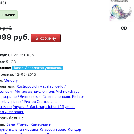
015)
в наличии
9
руб.
CD
99 руб.
В корзину
кул:
CDVP 2611038
ав:
51 CD
ояние:
Новое. Заводская упаковка.
 релиза:
12-03-2015
л:
Mercury
лнители:
Rostropovich Mstislav, cello /
ропович Мстислав, виолончель
Vishnevskaya
a, soprano / Вишневская Галина, сопрано
Richter
oslav, piano / Рихтер Святослав,
епиано
Puyana Rafael, harpsichord / Пуйяна
эль, клавесин
зать больше
ры:
Балет/Танец
Камерная и
рументальная музыка
Клавесин соло
Концерт