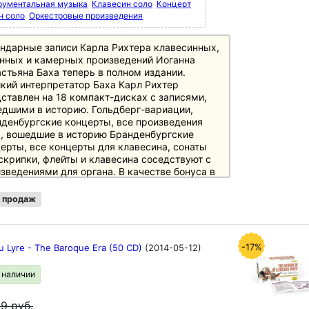
рументальная музыка
Клавесин соло
Концерт
н соло
Оркестровые произведения
ндарные записи Карла Рихтера клавесинных,
нных и камерных произведений Иоганна
стьяна Баха теперь в полном издании.
кий интерпретатор Баха Карл Рихтер
ставлен на 18 компакт-дисках с записями,
дшими в историю. Гольдберг-вариации,
денбургские концерты, все произведения
, вошедшие в историю Бранденбургские
ерты, все концерты для клавесина, сонаты
скрипки, флейты и клавесина соседствуют с
зведениями для органа. В качестве бонуса в
ние включена запись Рихтером "Мессы си
р".
 продаж
ер был далек от "исторической
лнительской практики", его интерпретации
ь выразительны и передают глубину и
-17%
u Lyre - The Baroque Era (50 CD)
(2014-05-12)
вную выразительность произведений
нна Себастьяна Баха.
в наличии
рпретация Карлом Рихтером 2-го
99
руб.
денбургского концерта возглавляет