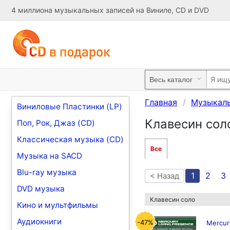
4 миллиона музыкальных записей на Виниле, CD и DVD
Главная
Музыкаль
Виниловые Пластинки (LP)
Клавесин сол
Поп, Рок, Джаз (CD)
Классическая музыка (CD)
Все
Музыка на SACD
Blu-ray музыка
1
2
3
< Назад
DVD музыка
Клавесин соло
Кино и мультфильмы
Аудиокниги
-47%
Mercury