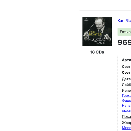
Karl Ri
Есть 
969
18 CDs
Арти
Сост
Сост
Дата
Лейб
Испо
Герха
Фише
Hansh
скри
Пока
Жан
Мессы