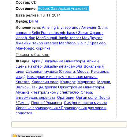
Состав:
CD
Состояние:
Новое. Заводская упаковка.
Дата релиза:
18-11-2014
Лейбл:
DHM
Исполнители:
Ameling Elly, soprano / Амелинг Элли,
сопрано
Selig Franz-Joseph, bass / Зелиг Франц-
Йозеф, бас
MacDougall Jamie, tenor / МакДаугал
Джейми, тенор
Kraemer Manfredo, violin / Краэмер
Манфредо, скрипка
Показать больше
Жанры:
Арии / Вокальные миниатюры
Арии и
сцены из опер
Вокальные ансамбли
Вокальный
цикл
Духовная музыка (Страсти, Мессы, Реквиемы
и т.д.)
Камерная и инструментальная музыка
Кантата
Клавесин соло
Концерт
Мадригал
Марши,
Вальсы, Танцы, другие Оркестровые миниатюры
Музыка к театральному спектаклю
Опера,
интермедия, серената
Оратория
Орган соло
Песни
/ Гимны
Песни / Романсы
Симфоническая музыка
Хоровые произведения / Произведения для хора и
солистов
Хит продаж