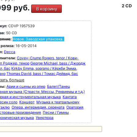
кальную часть "Золотой записи Вояджера",
99 руб.
2 CD
В корзину
нувшей нашу Солнечную систему в качестве
ания от человечества на борту зондов
джер-1" и "Вояджер-2".
кул:
CDVP 1957539
крывая Баха" приглашает вас открыть для
ав:
50 CD
 основные произведения Баха в
ояние:
Новое. Заводская упаковка.
овождении Карла Рихтера на клавесине и
 релиза:
16-05-2014
не: Историческое свидетельство и горячая
л:
Decca
жественная исповедь убежденного
лнители:
Covey-Crump Rogers, tenor / Кови-
анина в равной степени.
п Роджер, тенор
George Michael, bass / Джордж
л, бас
Kirkby Emma, soprano / Кёркби Эмма,
ано
Thomas David, bass / Томас Дейвид, бас
зать больше
ры:
Арии и сцены из опер
Балет/Танец
вная музыка (Страсти, Мессы, Реквиемы и т.д.)
рная и инструментальная музыка
Кантата
есин соло
Концерт
Музыка к театральному
таклю
Опера, интермедия, серената
Оратория
стровые произведения
Песни / Гимны
оническая музыка
Увертюра