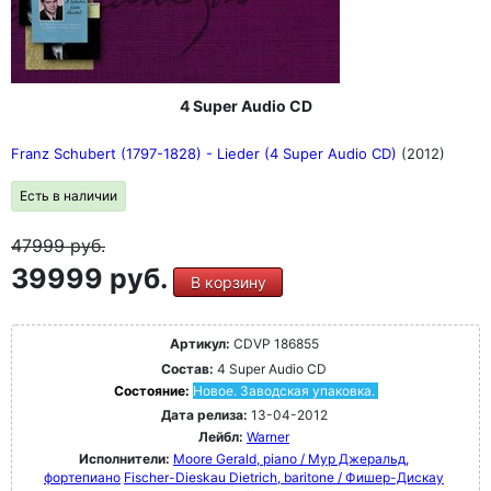
4 Super Audio CD
Franz Schubert (1797-1828) - Lieder (4 Super Audio CD)
(2012)
Есть в наличии
47999
руб.
39999 руб.
В корзину
Артикул:
CDVP 186855
Состав:
4 Super Audio CD
Состояние:
Новое. Заводская упаковка.
Дата релиза:
13-04-2012
Лейбл:
Warner
Исполнители:
Moore Gerald, piano / Мур Джеральд,
фортепиано
Fischer-Dieskau Dietrich, baritone / Фишер-Дискау