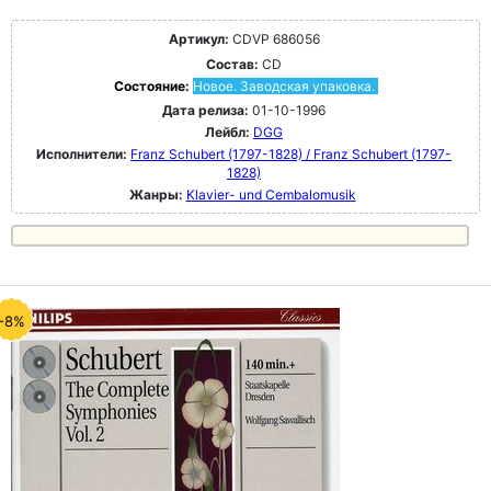
Артикул:
CDVP 686056
Состав:
CD
Состояние:
Новое. Заводская упаковка.
Дата релиза:
01-10-1996
Лейбл:
DGG
Исполнители:
Franz Schubert (1797-1828) / Franz Schubert (1797-
1828)
Жанры:
Klavier- und Cembalomusik
-8%