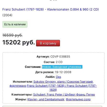
Franz Schubert (1797-1828) - Klaviersonaten D.894 & 960 (2 CD)
(2004)
Есть в наличии
16599
руб.
15202 руб.
В корзину
Артикул:
CDVP 038835
Состав:
2 CD
Состояние:
Новое. Заводская упаковка.
Дата релиза:
19-12-2008
Лейбл:
Ops
Исполнители:
Sokolov Grygory, piano / Соколов Григорий,
фортепиано
Franz Schubert (1797-1828) / Franz Schubert (1797-
1828)
Композиторы:
Schubert, Franz Peter / Шуберт Франц Петер
Жанры:
Klavier- und Cembalomusik
Фортепьяно соло