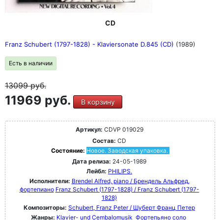
CD
Franz Schubert (1797-1828) - Klaviersonate D.845 (CD)
(1989)
Есть в наличии
13099
руб.
11969 руб.
В корзину
Артикул:
CDVP 019029
Состав:
CD
Состояние:
Новое. Заводская упаковка.
Дата релиза:
24-05-1989
Лейбл:
PHILIPS.
Исполнители:
Brendel Alfred, piano / Брендель Альфред,
фортепиано
Franz Schubert (1797-1828) / Franz Schubert (1797-
1828)
Композиторы:
Schubert, Franz Peter / Шуберт Франц Петер
Жанры:
Klavier- und Cembalomusik
Фортепьяно соло