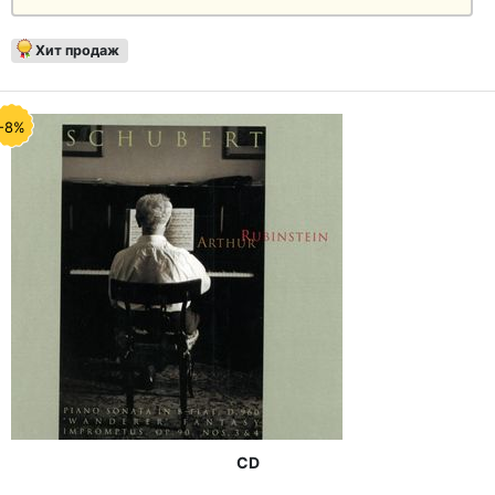
Хит продаж
-8%
CD