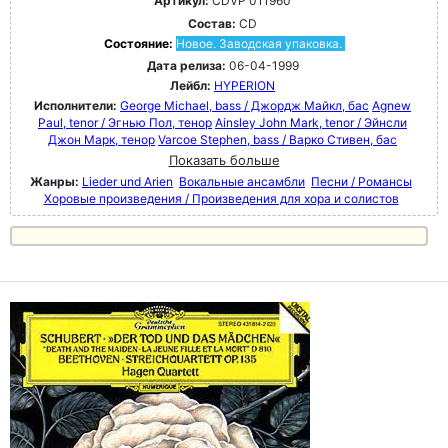
Артикул:
CDVP 011960
Состав:
CD
Состояние:
Новое. Заводская упаковка.
Дата релиза:
06-04-1999
Лейбл:
HYPERION
Исполнители:
George Michael, bass / Джордж Майкл, бас
Agnew
Paul, tenor / Эгнью Пол, тенор
Ainsley John Mark, tenor / Эйнсли
Джон Марк, тенор
Varcoe Stephen, bass / Варко Стивен, бас
Показать больше
Жанры:
Lieder und Arien
Вокальные ансамбли
Песни / Романсы
Хоровые произведения / Произведения для хора и солистов