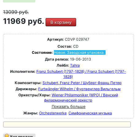
13099
руб.
11969 руб.
В корзину
Артикул:
CDVP 029747
Состав:
CD
Состояние:
Новое. Заводская упаковка.
Дата релиза:
19-06-2013
Лейбл:
Tahra
Исполнители:
Franz Schubert (1797-1828) / Franz Schubert (1797-
1828)
Композиторы:
Schubert, Franz Peter / Шуберт Франц Петер
Дирижеры:
Furtwängler Wilhelm / Фуртвенглер Вильгельм
Оркестры/Хоры:
Wiener Philarmoniker (WPO) / Венский
филармонический оркестр
Показать больше
Жанры:
Orchesterwerke
Симфоническая музыка
Хит продаж