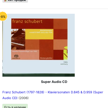
-8%
Super Audio CD
Franz Schubert (1797-1828) - Klaviersonaten D.845 & D.959 (Super
Audio CD)
(2006)
Есть в наличии