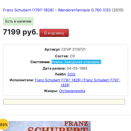
Franz Schubert (1797-1828) - Wandererfantasie D.760 (CD)
(2015)
Есть в наличии
7199 руб.
В корзину
Артикул:
CDVP 2116721
Состав:
CD
Состояние:
Новое. Заводская упаковка.
Дата релиза:
04-05-1993
Лейбл:
DGG
Исполнители:
Franz Schubert (1797-1828) / Franz Schubert (1797-
1828)
Жанры:
Orchesterwerke
-89%