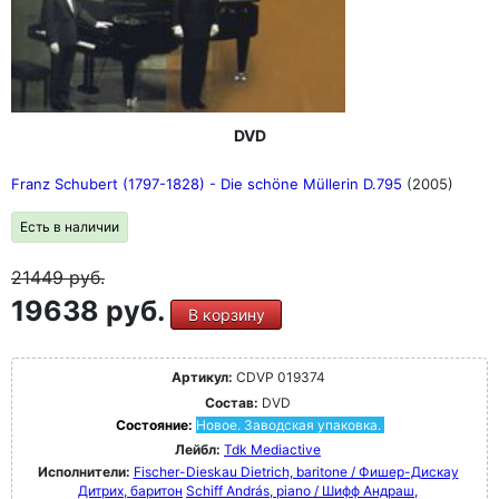
DVD
Franz Schubert (1797-1828) - Die schöne Müllerin D.795
(2005)
Есть в наличии
21449
руб.
19638 руб.
В корзину
Артикул:
CDVP 019374
Состав:
DVD
Состояние:
Новое. Заводская упаковка.
Лейбл:
Tdk Mediactive
Исполнители:
Fischer-Dieskau Dietrich, baritone / Фишер-Дискау
Дитрих, баритон
Schiff András, piano / Шифф Андраш,