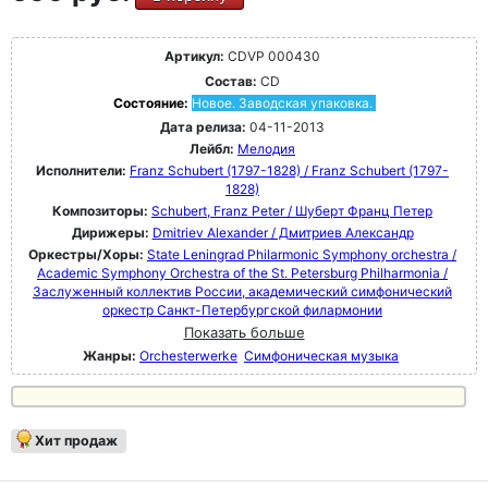
Артикул:
CDVP 000430
Состав:
CD
Состояние:
Новое. Заводская упаковка.
Дата релиза:
04-11-2013
Лейбл:
Мелодия
Исполнители:
Franz Schubert (1797-1828) / Franz Schubert (1797-
1828)
Композиторы:
Schubert, Franz Peter / Шуберт Франц Петер
Дирижеры:
Dmitriev Alexander / Дмитриев Александр
Оркестры/Хоры:
State Leningrad Philarmonic Symphony orchestra /
Academic Symphony Orchestra of the St. Petersburg Philharmonia /
Заслуженный коллектив России, академический симфонический
оркестр Санкт-Петербургской филармонии
Показать больше
Жанры:
Orchesterwerke
Симфоническая музыка
Хит продаж