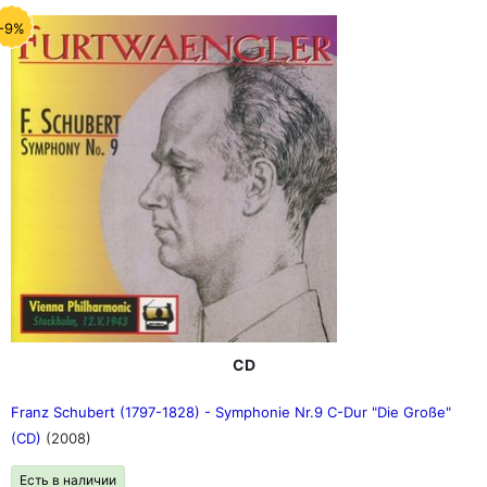
-9%
CD
Franz Schubert (1797-1828) - Symphonie Nr.9 C-Dur "Die Große"
(CD)
(2008)
Есть в наличии