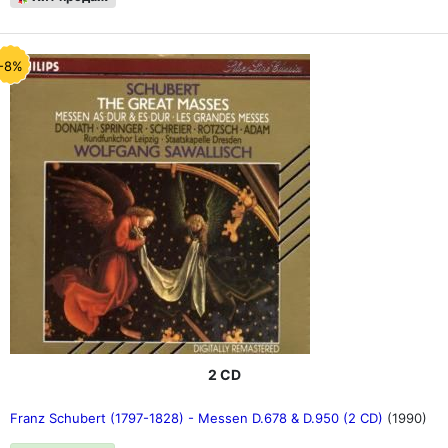
-8%
2 CD
Franz Schubert (1797-1828) - Messen D.678 & D.950 (2 CD)
(1990)