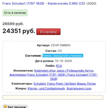
Franz Schubert (1797-1828) - Klaviersonate D.960 (CD)
(2000)
Есть в наличии
26599
руб.
24351 руб.
В корзину
Артикул:
CDVP 098900
Состав:
CD
Состояние:
Новое. Заводская упаковка.
Дата релиза:
10-10-2000
Лейбл:
RCA
Исполнители:
Rubinstein Artur, piano / Рубинштейн Артур,
фортепиано
Franz Schubert (1797-1828) / Franz Schubert (1797-
1828)
Композиторы:
Schubert, Franz Peter / Шуберт Франц Петер
Жанры:
Klavier- und Cembalomusik
Фортепьяно соло
Хит продаж