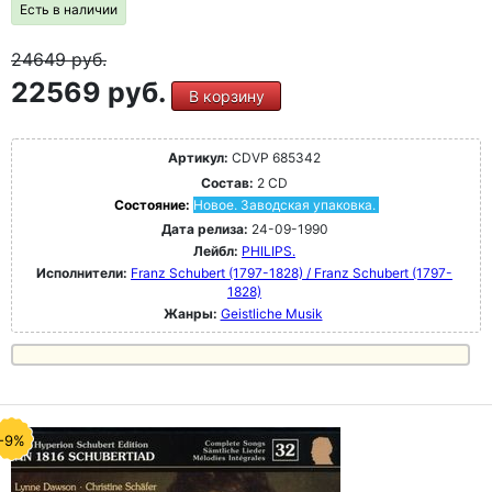
Есть в наличии
24649
руб.
22569 руб.
В корзину
Артикул:
CDVP 685342
Состав:
2 CD
Состояние:
Новое. Заводская упаковка.
Дата релиза:
24-09-1990
Лейбл:
PHILIPS.
Исполнители:
Franz Schubert (1797-1828) / Franz Schubert (1797-
1828)
Жанры:
Geistliche Musik
-9%