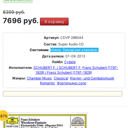
8399
руб.
7696 руб.
В корзину
Артикул:
CDVP 288544
Состав:
Super Audio CD
Состояние:
Новое. Заводская упаковка.
Дата релиза:
01-09-2013
Лейбл:
Cybele
Исполнители:
SCHUBERT,F. / SCHUBERT,F.
Franz Schubert (1797-
1828) / Franz Schubert (1797-1828)
Жанры:
Chamber Music
Classical
Klavier- und Cembalomusik
Romantic
Фортепьяно соло
-87%