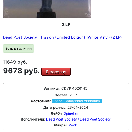
2 LP
Dead Poet Society - Fission (Limited Edition) (White Vinyl) (2 LP)
Есть в наличии
11649
руб.
9678 руб.
В корзину
Артикул:
CDVP 4026145
Состав:
2 LP
Состояние:
Новое. Заводская упаковка.
Дата релиза:
26-01-2024
Лейбл:
Spinefarm
Исполнители:
Dead Poet Society / Dead Poet Society
Жанры:
Rock