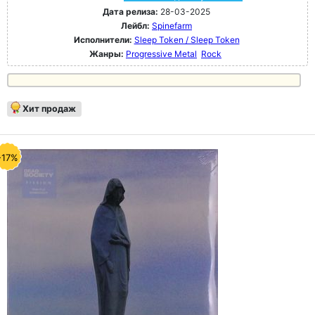
Дата релиза:
28-03-2025
Лейбл:
Spinefarm
Исполнители:
Sleep Token / Sleep Token
Жанры:
Progressive Metal
Rock
Хит продаж
-17%