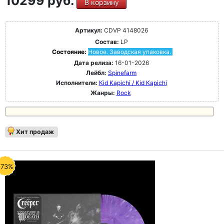
10299 руб.
В корзину
Артикул:
CDVP 4148026
Состав:
LP
Состояние:
Новое. Заводская упаковка.
Дата релиза:
16-01-2026
Лейбл:
Spinefarm
Исполнители:
Kid Kapichi / Kid Kapichi
Жанры:
Rock
Хит продаж
-73%