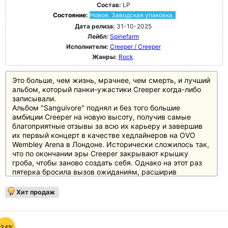
Состав:
LP
Состояние:
Новое. Заводская упаковка.
Дата релиза:
31-10-2025
Лейбл:
Spinefarm
Исполнители:
Creeper / Creeper
Жанры:
Rock
Это больше, чем жизнь, мрачнее, чем смерть, и лучший
альбом, который панки-ужастики Creeper когда-либо
записывали.
Альбом "Sanguivore" поднял и без того большие
амбиции Creeper на новую высоту, получив самые
благоприятные отзывы за всю их карьеру и завершив
их первый концерт в качестве хедлайнеров на OVO
Wembley Arena в Лондоне. Исторически сложилось так,
что по окончании эры Creeper закрывают крышку
гроба, чтобы заново создать себя. Однако на этот раз
пятерка бросила вызов ожиданиям, расширив
творческую вселенную предыдущего альбома и вновь
погрузившись во вселенную вампиров с "Sanguivore II:
Хит продаж
Mistress Of Death" в октябре 2025 года.
"Sanguivore II: Mistress Of Death" - это скорее
тематическое продолжение, чем прямое продолжение
оригинальной истории. Как и в классической антологии
-34%