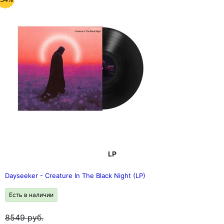
ужасов, в ней новая история берет начало от той же
кровной линии, что и в оригинале, но на этот раз,
используя окровавленное сердце вампира в качестве
общей нити, вводит совершенно новое повествование.
История возвращает нас к моральной истерии
"Сатанинской паники" и ее влиянию на мир хард-рока и
хэви-метала 80-х годов. Это было время, когда
покойный Князь Тьмы, Оззи Осборн и Judas Priest
страдали от судебных исков. Iron Maiden играли в
самом сердце Америки, а W.A.S.P. и Mötley Crüe
будоражили умы консерваторов своей скандальной
театральностью и декадансом.
Как и оригинал, "Sanguivore II" был спродюсирован
Томом Далгети (Ghost, Rammstein, Royal Blood).
LP
Dayseeker - Creature In The Black Night (LP)
Есть в наличии
8549
руб.