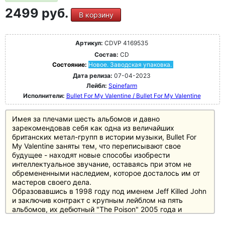
2499 руб.
В корзину
Артикул:
CDVP 4169535
Состав:
CD
Состояние:
Новое. Заводская упаковка.
Дата релиза:
07-04-2023
Лейбл:
Spinefarm
Исполнители:
Bullet For My Valentine / Bullet For My Valentine
Имея за плечами шесть альбомов и давно
зарекомендовав себя как одна из величайших
британских метал-групп в истории музыки, Bullet For
My Valentine заняты тем, что переписывают свое
будущее - находят новые способы изобрести
интеллектуальное звучание, оставаясь при этом не
обремененными наследием, которое досталось им от
мастеров своего дела.
Образовавшись в 1998 году под именем Jeff Killed John
и заключив контракт с крупным лейблом на пять
альбомов, их дебютный "The Poison" 2005 года и
последующий "Scream Aim Fire" 2008 года дали толчок