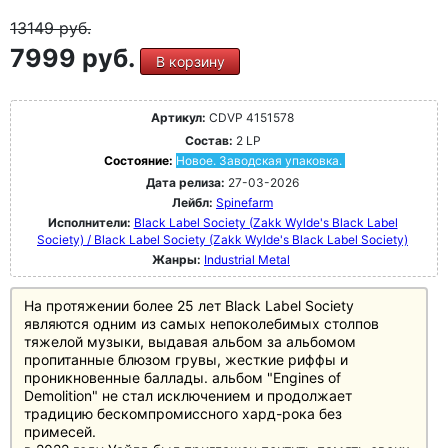
13149
руб.
7999 руб.
В корзину
Артикул:
CDVP 4151578
Состав:
2 LP
Состояние:
Новое. Заводская упаковка.
Дата релиза:
27-03-2026
Лейбл:
Spinefarm
Исполнители:
Black Label Society (Zakk Wylde's Black Label
Society) / Black Label Society (Zakk Wylde's Black Label Society)
Жанры:
Industrial Metal
На протяжении более 25 лет Black Label Society
являются одним из самых непоколебимых столпов
тяжелой музыки, выдавая альбом за альбомом
пропитанные блюзом грувы, жесткие риффы и
проникновенные баллады. альбом "Engines of
Demolition" не стал исключением и продолжает
традицию бескомпромиссного хард-рока без
примесей.