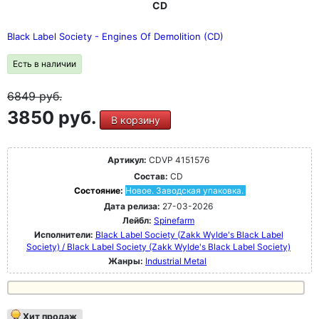
гастрольные туры по всему миру, собственные бренды
CD
гитар и кофе - все это дополняет постоянно растущее
наследие Уайлда. Выступая за Black Label Society, он
Black Label Society - Engines Of Demolition (CD)
получает такое же удовольствие, как когда-то на сцене
со своим кумиром Оззи Осборном или кавер-группой
Есть в наличии
Black Sabbath Закка Саббата.
6849
руб.
3850 руб.
В корзину
Артикул:
CDVP 4151576
Состав:
CD
Состояние:
Новое. Заводская упаковка.
Дата релиза:
27-03-2026
Лейбл:
Spinefarm
Исполнители:
Black Label Society (Zakk Wylde's Black Label
Society) / Black Label Society (Zakk Wylde's Black Label Society)
Жанры:
Industrial Metal
Хит продаж