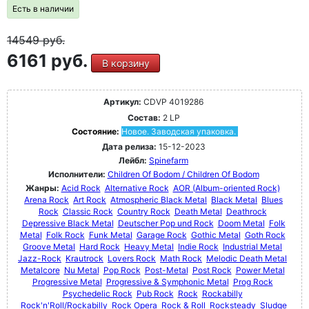
Есть в наличии
14549
руб.
6161 руб.
В корзину
Артикул:
CDVP 4019286
Состав:
2 LP
Состояние:
Новое. Заводская упаковка.
Дата релиза:
15-12-2023
Лейбл:
Spinefarm
Исполнители:
Children Of Bodom / Children Of Bodom
Жанры:
Acid Rock
Alternative Rock
AOR (Album-oriented Rock)
Arena Rock
Art Rock
Atmospheric Black Metal
Black Metal
Blues
Rock
Classic Rock
Country Rock
Death Metal
Deathrock
Depressive Black Metal
Deutscher Pop und Rock
Doom Metal
Folk
Metal
Folk Rock
Funk Metal
Garage Rock
Gothic Metal
Goth Rock
Groove Metal
Hard Rock
Heavy Metal
Indie Rock
Industrial Metal
Jazz-Rock
Krautrock
Lovers Rock
Math Rock
Melodic Death Metal
Metalcore
Nu Metal
Pop Rock
Post-Metal
Post Rock
Power Metal
Progressive Metal
Progressive & Symphonic Metal
Prog Rock
Psychedelic Rock
Pub Rock
Rock
Rockabilly
Rock'n'Roll/Rockabilly
Rock Opera
Rock & Roll
Rocksteady
Sludge