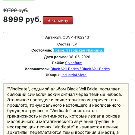
10799
руб.
8999 руб.
В корзину
Артикул:
CDVP 4162943
Состав:
LP
Состояние:
Новое. Заводская упаковка.
Дата релиза:
08-05-2026
Лейбл:
Spinefarm
Исполнители:
Black Veil Brides / Black Veil Brides
Жанры:
Industrial Metal
"Vindicate", седьмой альбом Black Veil Bride, посылает
сияющий символический сигнал через темные небеса.
Это живое наследие и свидетельство исторического
прошлого, триумфального настоящего и неописанного
будущего группы. в "Vindicate" сочетаются
грандиозность и интимность, которые лежат в основе
мелодичного и металлического звучания группы. В
нестареющих песнях "Vindicate" вызываются вечные
архетипы, переплетаются темы восстания и мести, а