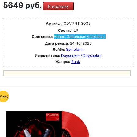
5649 руб.
В корзину
Артикул:
CDVP 4113035
Состав:
LP
Состояние:
Новое. Заводская упаковка.
Дата релиза:
24-10-2025
Лейбл:
Spinefarm
Исполнители:
Dayseeker / Dayseeker
Жанры:
Rock
-54%