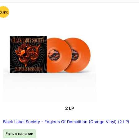
-39%
2 LP
Black Label Society - Engines Of Demolition (Orange Vinyl) (2 LP)
Есть в наличии