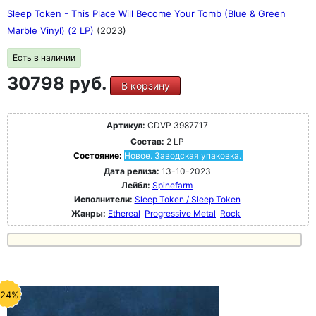
Sleep Token - This Place Will Become Your Tomb (Blue & Green
Marble Vinyl) (2 LP)
(2023)
Есть в наличии
30798 руб.
В корзину
Артикул:
CDVP 3987717
Состав:
2 LP
Состояние:
Новое. Заводская упаковка.
Дата релиза:
13-10-2023
Лейбл:
Spinefarm
Исполнители:
Sleep Token / Sleep Token
Жанры:
Ethereal
Progressive Metal
Rock
-24%