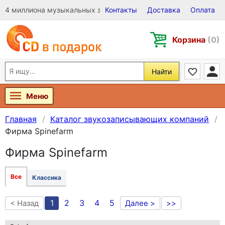
4 миллиона музыкальных записей на Виниле, CD и DVD
Контакты
Доставка
Оплата
Корзина
(0)
Найти
Меню
Главная
Каталог звукозаписывающих компаний
Фирма Spinefarm
Фирма Spinefarm
Все
Классика
1
2
3
4
5
< Назад
Далее >
>>