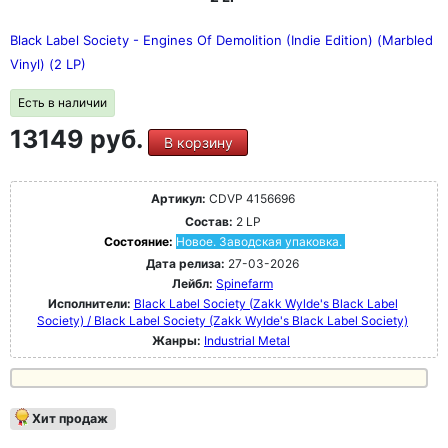
одержимости для всех тех, кто хором подпевает их
гимнам - разнообразная армия BVB, которая никогда не
Black Label Society - Engines Of Demolition (Indie Edition) (Marbled
сдается.
Vinyl) (2 LP)
Есть в наличии
13149 руб.
В корзину
Артикул:
CDVP 4156696
Состав:
2 LP
Состояние:
Новое. Заводская упаковка.
Дата релиза:
27-03-2026
Лейбл:
Spinefarm
Исполнители:
Black Label Society (Zakk Wylde's Black Label
Society) / Black Label Society (Zakk Wylde's Black Label Society)
Жанры:
Industrial Metal
Хит продаж