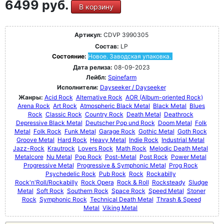
6499 руб.
В корзину
Артикул:
CDVP 3990305
Состав:
LP
Состояние:
Новое. Заводская упаковка.
Дата релиза:
08-09-2023
Лейбл:
Spinefarm
Исполнители:
Dayseeker / Dayseeker
Жанры:
Acid Rock
Alternative Rock
AOR (Album-oriented Rock)
Arena Rock
Art Rock
Atmospheric Black Metal
Black Metal
Blues
Rock
Classic Rock
Country Rock
Death Metal
Deathrock
Depressive Black Metal
Deutscher Pop und Rock
Doom Metal
Folk
Metal
Folk Rock
Funk Metal
Garage Rock
Gothic Metal
Goth Rock
Groove Metal
Hard Rock
Heavy Metal
Indie Rock
Industrial Metal
Jazz-Rock
Krautrock
Lovers Rock
Math Rock
Melodic Death Metal
Metalcore
Nu Metal
Pop Rock
Post-Metal
Post Rock
Power Metal
Progressive Metal
Progressive & Symphonic Metal
Prog Rock
Psychedelic Rock
Pub Rock
Rock
Rockabilly
Rock'n'Roll/Rockabilly
Rock Opera
Rock & Roll
Rocksteady
Sludge
Metal
Soft Rock
Southern Rock
Space Rock
Speed Metal
Stoner
Rock
Symphonic Rock
Technical Death Metal
Thrash & Speed
Metal
Viking Metal