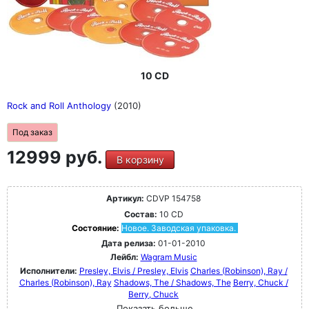
10 CD
Rock and Roll Anthology
(2010)
Под заказ
12999 руб.
В корзину
Артикул:
CDVP 154758
Состав:
10 CD
Состояние:
Новое. Заводская упаковка.
Дата релиза:
01-01-2010
Лейбл:
Wagram Music
Исполнители:
Presley, Elvis / Presley, Elvis
Charles (Robinson), Ray /
Charles (Robinson), Ray
Shadows, The / Shadows, The
Berry, Chuck /
Berry, Chuck
Показать больше