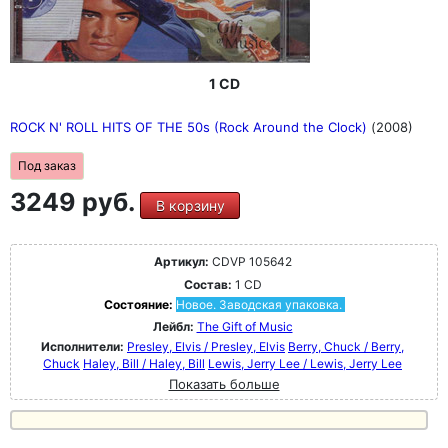
1 CD
ROCK N' ROLL HITS OF THE 50s (Rock Around the Clock)
(2008)
Под заказ
3249 руб.
В корзину
Артикул:
CDVP 105642
Состав:
1 CD
Состояние:
Новое. Заводская упаковка.
Лейбл:
The Gift of Music
Исполнители:
Presley, Elvis / Presley, Elvis
Berry, Chuck / Berry,
Chuck
Haley, Bill / Haley, Bill
Lewis, Jerry Lee / Lewis, Jerry Lee
Показать больше