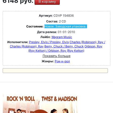
6148 руб.
В корзину
Артикул:
CDVP 154836
Состав:
2 CD
Состояние:
Новое. Заводская упаковка.
Дата релиза:
01-01-2010
Лейбл:
Wagram Music
Исполнители:
Presley, Elvis / Presley, Elvis
Charles (Robinson), Ray /
Charles (Robinson), Ray
Berry, Chuck / Berry, Chuck
Orbison, Roy
(Roy Kelton) / Orbison, Roy (Roy Kelton)
Показать больше
Жанры:
Рок-н-poл