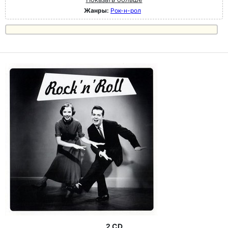
Жанры:
Рок-н-poл
2 CD