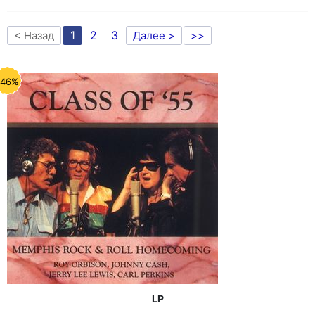
1
2
3
< Назад
Далее >
>>
-46%
LP