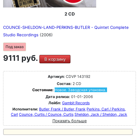
2 CD
COUNCE-SHELDON-LAND-PERKINS-BUTLER - Quintet Complete
Studio Recordings
(2006)
Под заказ
9111 руб.
В корзину
Артикул:
CDVP 143192
Состав:
2 CD
Состояние:
Новое. Заводская упаковка.
Дата релиза:
01-01-2006
Лейбл:
Gambit Records
Исполнители:
Butler, Frank / Butler, Frank
Perkins, Carl / Perkins,
Carl
Counce, Curtis / Counce, Curtis
Sheldon, Jack / Sheldon, Jack
Показать больше