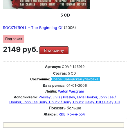
5 CD
ROCK'N'ROLL - The Beginning Of
(2006)
Под заказ
2149 руб.
В корзину
Артикул:
CDVP 145919
Состав:
5 CD
Состояние:
Новое. Заводская упаковка.
Дата релиза:
01-01-2006
Лейбл:
Weton Wesgram
Исполнители:
Presley, Elvis / Presley, Elvis
Hooker, John Lee /
Hooker, John Lee
Berry, Chuck / Berry, Chuck
Haley, Bill / Haley, Bill
Показать больше
Жанры:
R&B
Рок-н-poл