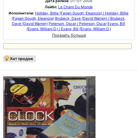
Дата релиза:
01-01-2009
Лейбл:
Le Chant Du Monde
Исполнители:
Holiday, Billie (Fagan Gough, Eleanora) / Holiday, Billie
(Fagan Gough, Eleanora)
Brubeck, Dave (David Warren) / Brubeck,
Dave (David Warren)
Peterson, Oscar / Peterson, Oscar
Evans, Bill
(Evans, William D.) / Evans, Bill (Evans, William D.)
Показать больше
Хит продаж