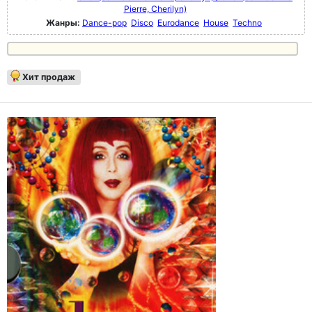
Pierre, Cherilyn)
Жанры:
Dance-pop
Disco
Eurodance
House
Techno
Хит продаж