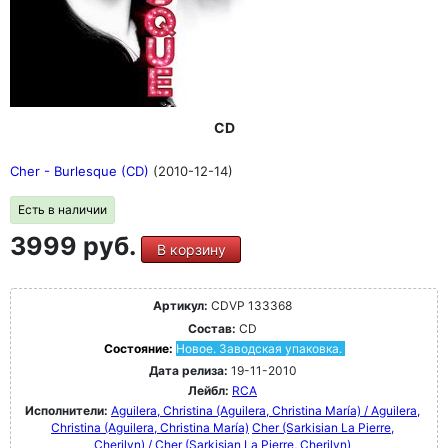
CD
Cher - Burlesque (CD)
(2010-12-14)
Есть в наличии
3999 руб.
В корзину
Артикул:
CDVP 133368
Состав:
CD
Состояние:
Новое. Заводская упаковка.
Дата релиза:
19-11-2010
Лейбл:
RCA
Исполнители:
Aguilera, Christina (Aguilera, Christina María) / Aguilera,
Christina (Aguilera, Christina María)
Cher (Sarkisian La Pierre,
Cherilyn) / Cher (Sarkisian La Pierre, Cherilyn)