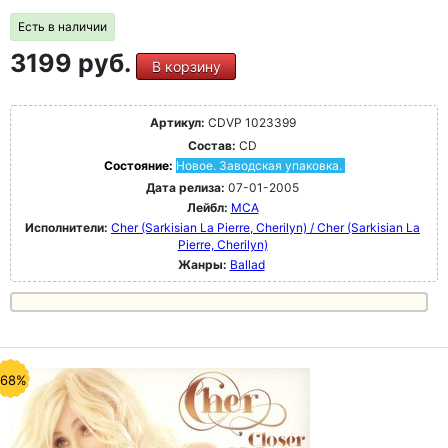
Есть в наличии
3199 руб.
В корзину
Артикул:
CDVP 1023399
Состав:
CD
Состояние:
Новое. Заводская упаковка.
Дата релиза:
07-01-2005
Лейбл:
MCA
Исполнители:
Cher (Sarkisian La Pierre, Cherilyn) / Cher (Sarkisian La
Pierre, Cherilyn)
Жанры:
Ballad
-68%