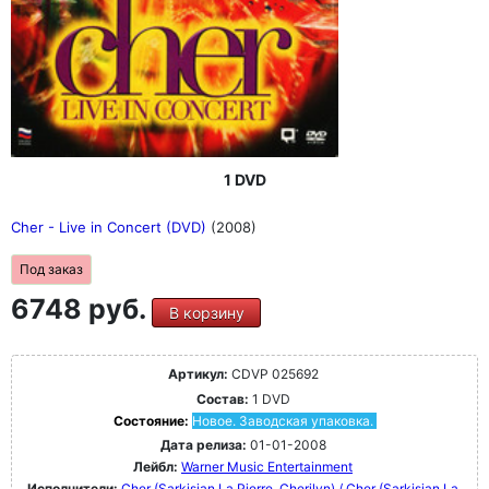
1 DVD
Cher - Live in Concert (DVD)
(2008)
Под заказ
6748 руб.
В корзину
Артикул:
CDVP 025692
Состав:
1 DVD
Состояние:
Новое. Заводская упаковка.
Дата релиза:
01-01-2008
Лейбл:
Warner Music Entertainment
Исполнители:
Cher (Sarkisian La Pierre, Cherilyn) / Cher (Sarkisian La