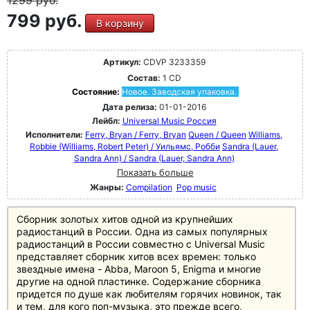
1299
руб.
799 руб.
В корзину
Артикул:
CDVP 3233359
Состав:
1 CD
Состояние:
Новое. Заводская упаковка.
Дата релиза:
01-01-2016
Лейбл:
Universal Music Россия
Исполнители:
Ferry, Bryan / Ferry, Bryan
Queen / Queen
Williams,
Robbie (Williams, Robert Peter) / Уильямс, Робби
Sandra (Lauer,
Sandra Ann) / Sandra (Lauer, Sandra Ann)
Показать больше
Жанры:
Compilation
Pop music
Сборник золотых хитов одной из крупнейших
радиостанций в России. Одна из самых популярных
радиостанций в России совместно с Universal Music
представляет сборник хитов всех времен: только
звездные имена - Abba, Maroon 5, Enigma и многие
другие на одной пластинке. Содержание сборника
придется по душе как любителям горячих новинок, так
и тем, для кого поп-музыка, это прежде всего,