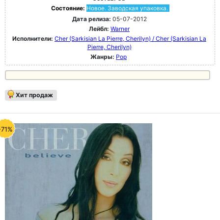
Состояние:
Новое. Заводская упаковка.
Дата релиза:
05-07-2012
Лейбл:
Warner
Исполнители:
Cher (Sarkisian La Pierre, Cherilyn) / Cher (Sarkisian La
Pierre, Cherilyn)
Жанры:
Pop
Хит продаж
-71%