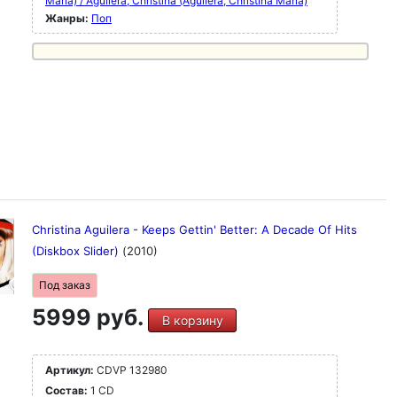
María) / Aguilera, Christina (Aguilera, Christina María)
Жанры:
Поп
Christina Aguilera - Keeps Gettin' Better: A Decade Of Hits
(Diskbox Slider)
(2010)
Под заказ
5999 руб.
В корзину
Артикул:
CDVP 132980
Состав:
1 CD