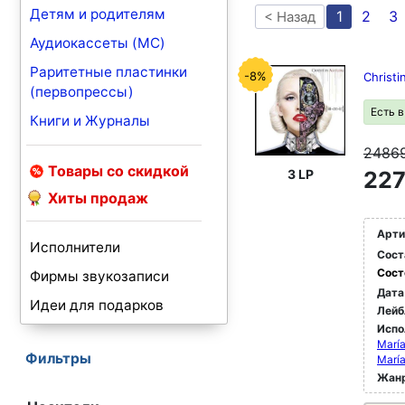
Детям и родителям
1
2
3
< Назад
Аудиокассеты (MC)
Раритетные пластинки
-8%
Christi
(первопрессы)
Есть 
Книги и Журналы
2486
Товары со скидкой
3 LP
227
Хиты продаж
Арти
Исполнители
Сост
Сост
Фирмы звукозаписи
Дата
Идеи для подарков
Лейб
Испо
María
Фильтры
María
Жан