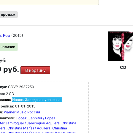
 продаж
rs Pop
(2015)
в наличии
уб.
 руб.
CD
В корзину
кул:
CDVP 2937250
ав:
2 CD
ояние:
Новое. Заводская упаковка.
 релиза:
01-01-2015
л:
Warner Music Россия
лнители:
Lopez, Jennifer / Lopez,
fer
Jamiroquai / Jamiroquai
Aguilera, Christina
lera, Christina María) / Aguilera, Christina