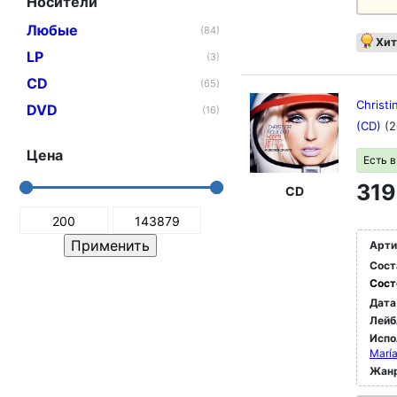
Носители
Любые
(84)
Хит
LP
(3)
CD
(65)
Christi
DVD
(16)
(CD)
(2
Цена
Есть 
319
CD
Арти
Сост
Сост
Дата
Лейб
Испо
María
Жан