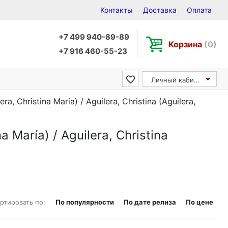
Контакты
Доставка
Оплата
+7 499 940-89-89
Корзина
(0)
+7 916 460-55-23
Личный кабинет
a, Christina María) / Aguilera, Christina (Aguilera,
a María) / Aguilera, Christina
ртировать по:
По популярности
По дате релиза
По цене