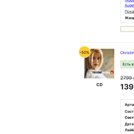
(Agui
Augel
Пока
Жан
-50%
Christi
Есть 
2799
CD
139
Арти
Сост
Сост
Дата
Лейб