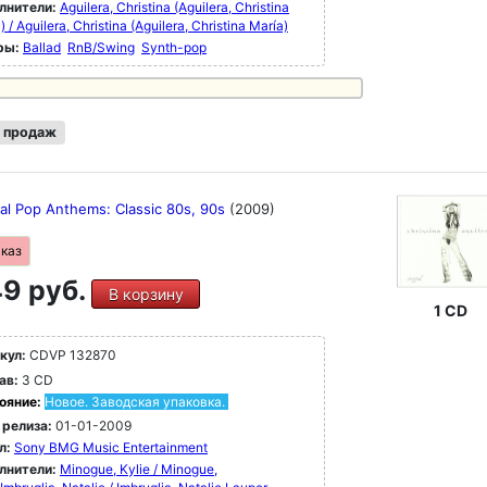
лнители:
Aguilera, Christina (Aguilera, Christina
) / Aguilera, Christina (Aguilera, Christina María)
ры:
Ballad
RnB/Swing
Synth-pop
 продаж
ial Pop Anthems: Classic 80s, 90s
(2009)
аказ
9 руб.
В корзину
1 CD
кул:
CDVP 132870
ав:
3 CD
ояние:
Новое. Заводская упаковка.
 релиза:
01-01-2009
л:
Sony BMG Music Entertainment
лнители:
Minogue, Kylie / Minogue,