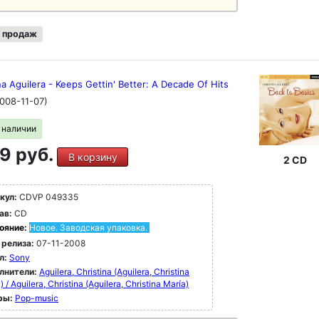
 продаж
na Aguilera - Keeps Gettin' Better: A Decade Of Hits
008-11-07)
в наличии
9 руб.
В корзину
2 CD
кул:
CDVP 049335
ав:
CD
ояние:
Новое. Заводская упаковка.
 релиза:
07-11-2008
л:
Sony
лнители:
Aguilera, Christina (Aguilera, Christina
) / Aguilera, Christina (Aguilera, Christina María)
ры:
Pop-music