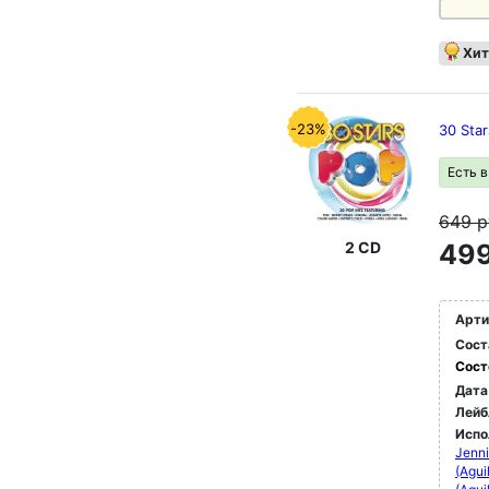
Хит
-23%
30 Sta
Есть 
649
р
2 CD
499
Арти
Сост
Сост
Дата
Лейб
Испо
Jenni
(Agui