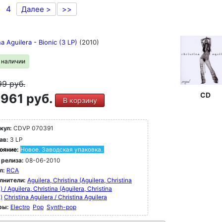
4
Далее >
>>
na Aguilera - Bionic (3 LP)
(2010)
в наличии
99
руб.
CD
961 руб.
В корзину
кул:
CDVP 070391
ав:
3 LP
ояние:
Новое. Заводская упаковка.
 релиза:
08-06-2010
л:
RCA
лнители:
Aguilera, Christina (Aguilera, Christina
) / Aguilera, Christina (Aguilera, Christina
)
Christina Aguilera / Christina Aguilera
ры:
Electro
Pop
Synth-pop