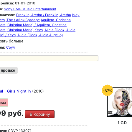
 релиза:
01-01-2010
л:
Sony BMG Music Entertainment
лнители:
Franklin, Aretha / Franklin, Aretha
Isley
ers, The / Айли Бразерс
Aguilera, Christina
lera, Christina María) / Aguilera, Christina
lera, Christina María)
Keys, Alicia (Cook, Alicia
lo) / Keys, Alicia (Cook, Alicia Augello)
зать больше
ры:
Соул
 продаж
-67%
al - Girls Night In
(2010)
аказ
9 руб.
В корзину
1 CD
кул:
CDVP 133071