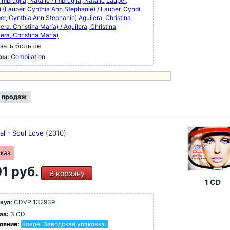
Imbruglia, Natalie / Imbruglia, Natalie
Lauper,
 (Lauper, Cynthia Ann Stephanie) / Lauper, Cyndi
er, Cynthia Ann Stephanie)
Aguilera, Christina
lera, Christina María) / Aguilera, Christina
lera, Christina María)
зать больше
ры:
Compilation
 продаж
al - Soul Love
(2010)
аказ
1 руб.
В корзину
1 CD
кул:
CDVP 132939
ав:
3 CD
ояние:
Новое. Заводская упаковка.