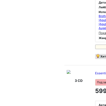
Дата
Лейб
Испо
Broth
(Agui
(Agui
Augel
Пока
Жан
Хит
Essenti
3 CD
Под з
599
Арти