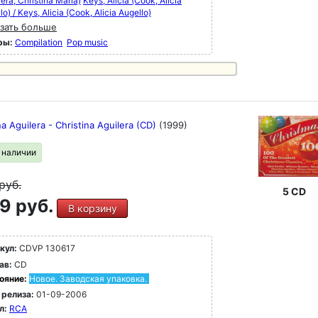
lera, Christina María)
Keys, Alicia (Cook, Alicia
lo) / Keys, Alicia (Cook, Alicia Augello)
зать больше
ры:
Compilation
Pop music
na Aguilera - Christina Aguilera (CD)
(1999)
в наличии
руб.
5 CD
9 руб.
В корзину
кул:
CDVP 130617
ав:
CD
ояние:
Новое. Заводская упаковка.
 релиза:
01-09-2006
л:
RCA