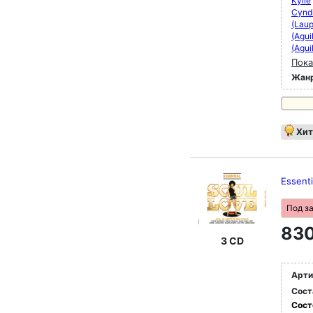
Kylie
Cyndi
(Laup
(Agui
(Agui
Пока
Жан
Хит
Essenti
Под з
830
3 CD
Арти
Сост
Сост