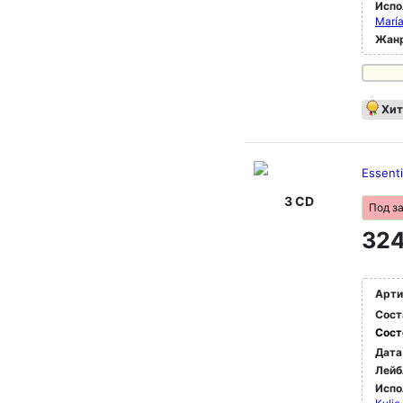
Испо
María
Жан
Хит
Essent
3 CD
Под з
324
Арти
Сост
Сост
Дата
Лейб
Испо