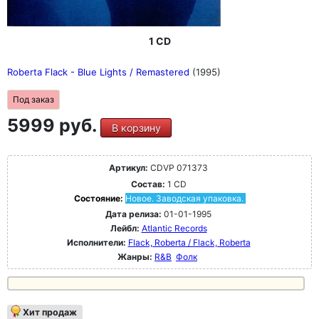
1 CD
Roberta Flack - Blue Lights / Remastered
(1995)
Под заказ
5999 руб.
В корзину
Артикул:
CDVP 071373
Состав:
1 CD
Состояние:
Новое. Заводская упаковка.
Дата релиза:
01-01-1995
Лейбл:
Atlantic Records
Исполнители:
Flack, Roberta / Flack, Roberta
Жанры:
R&B
Фолк
Хит продаж