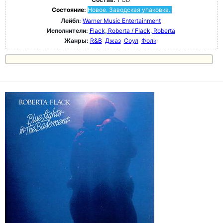
Состояние:
Новое. Заводская упаковка.
Лейбл:
Warner Music Entertainment
Исполнители:
Flack, Roberta / Flack, Roberta
Жанры:
R&B
Джаз
Соул
Фолк