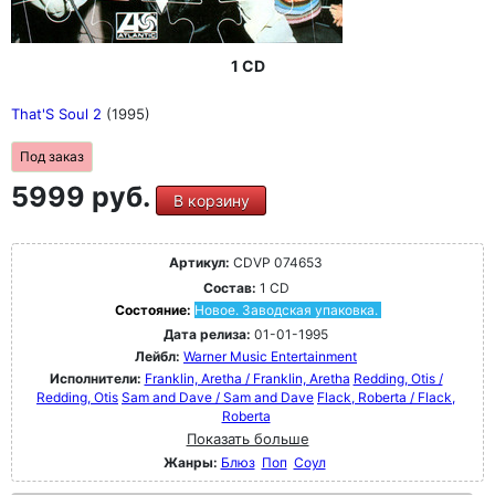
1 CD
That'S Soul 2
(1995)
Под заказ
5999 руб.
В корзину
Артикул:
CDVP 074653
Состав:
1 CD
Состояние:
Новое. Заводская упаковка.
Дата релиза:
01-01-1995
Лейбл:
Warner Music Entertainment
Исполнители:
Franklin, Aretha / Franklin, Aretha
Redding, Otis /
Redding, Otis
Sam and Dave / Sam and Dave
Flack, Roberta / Flack,
Roberta
Показать больше
Жанры:
Блюз
Поп
Соул