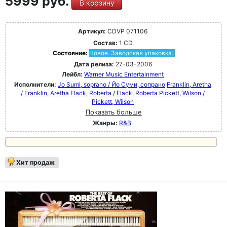
5999 руб.
В корзину
Артикул:
CDVP 071106
Состав:
1 CD
Состояние:
Новое. Заводская упаковка.
Дата релиза:
27-03-2006
Лейбл:
Warner Music Entertainment
Исполнители:
Jo Sumi, soprano / Йо Суми, сопрано
Franklin, Aretha
/ Franklin, Aretha
Flack, Roberta / Flack, Roberta
Pickett, Wilson /
Pickett, Wilson
Показать больше
Жанры:
R&B
Хит продаж