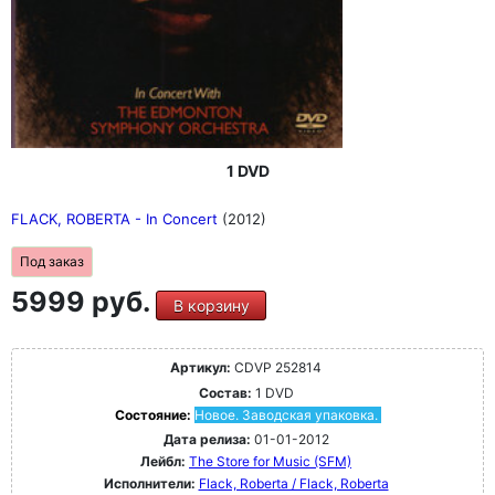
1 DVD
FLACK, ROBERTA - In Concert
(2012)
Под заказ
5999 руб.
В корзину
Артикул:
CDVP 252814
Состав:
1 DVD
Состояние:
Новое. Заводская упаковка.
Дата релиза:
01-01-2012
Лейбл:
The Store for Music (SFM)
Исполнители:
Flack, Roberta / Flack, Roberta