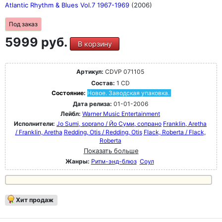
Atlantic Rhythm & Blues Vol.7 1967-1969
(2006)
Под заказ
5999 руб.
В корзину
Артикул:
CDVP 071105
Состав:
1 CD
Состояние:
Новое. Заводская упаковка.
Дата релиза:
01-01-2006
Лейбл:
Warner Music Entertainment
Исполнители:
Jo Sumi, soprano / Йо Суми, сопрано
Franklin, Aretha
/ Franklin, Aretha
Redding, Otis / Redding, Otis
Flack, Roberta / Flack,
Roberta
Показать больше
Жанры:
Ритм-энд-блюз
Соул
Хит продаж