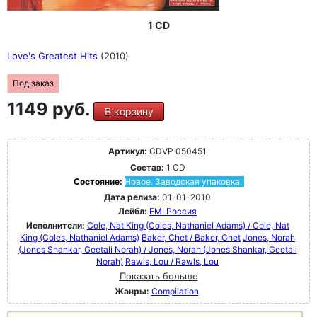
1 CD
Love's Greatest Hits
(2010)
Под заказ
1149 руб.
В корзину
Артикул:
CDVP 050451
Состав:
1 CD
Состояние:
Новое. Заводская упаковка.
Дата релиза:
01-01-2010
Лейбл:
EMI Россия
Исполнители:
Cole, Nat King (Coles, Nathaniel Adams) / Cole, Nat
King (Coles, Nathaniel Adams)
Baker, Chet / Baker, Chet
Jones, Norah
(Jones Shankar, Geetali Norah) / Jones, Norah (Jones Shankar, Geetali
Norah)
Rawls, Lou / Rawls, Lou
Показать больше
Жанры:
Compilation