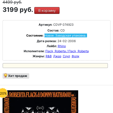
4499
руб.
3199 руб.
В корзину
Артикул:
CDVP 074923
Состав:
CD
Состояние:
Новое. Заводская упаковка.
Дата релиза:
24-02-2006
Лейбл:
Rhino
Исполнители:
Flack, Roberta / Flack, Roberta
Жанры:
R&B
Джаз
Соул
Фолк
Хит продаж
-20%