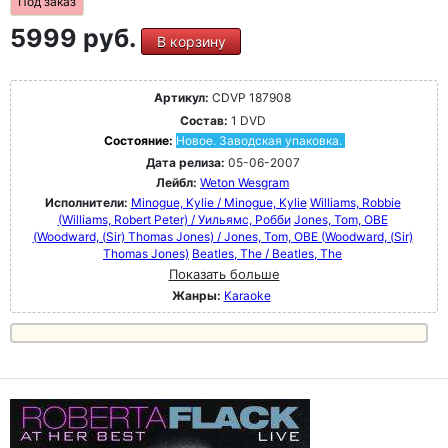
Под заказ
5999 руб.
В корзину
Артикул:
CDVP 187908
Состав:
1 DVD
Состояние:
Новое. Заводская упаковка.
Дата релиза:
05-06-2007
Лейбл:
Weton Wesgram
Исполнители:
Minogue, Kylie / Minogue, Kylie
Williams, Robbie
(Williams, Robert Peter) / Уильямс, Робби
Jones, Tom, OBE
(Woodward, (Sir) Thomas Jones) / Jones, Tom, OBE (Woodward, (Sir)
Thomas Jones)
Beatles, The / Beatles, The
Показать больше
Жанры:
Karaoke