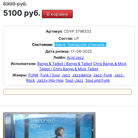
6999
руб.
5100 руб.
В корзину
Артикул:
CDVP 3798332
Состав:
LP
Состояние:
Новое. Заводская упаковка.
Дата релиза:
17-06-2022
Лейбл:
Acid Jazz
Исполнители:
Bangs & Talbot / Bangs & Talbot
Chris Bangs & Mick
Talbot / Chris Bangs & Mick Talbot
Жанры:
FUNK
Funk / Soul
Jazz
Jazzdance
Jazz-Funk
Jazz-
Rock
Jazzy Hip-Hop
Soul-Jazz
Soul und Funk