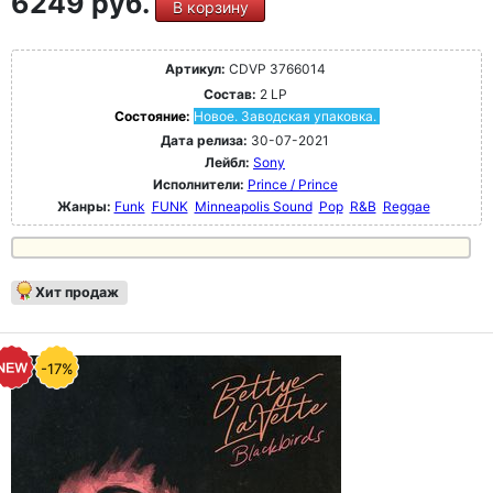
6249 руб.
В корзину
Артикул:
CDVP 3766014
Состав:
2 LP
Состояние:
Новое. Заводская упаковка.
Дата релиза:
30-07-2021
Лейбл:
Sony
Исполнители:
Prince / Prince
Жанры:
Funk
FUNK
Minneapolis Sound
Pop
R&B
Reggae
Хит продаж
-17%