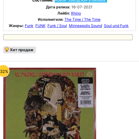
Состояние:
Новое. Заводская упаковка.
Дата релиза:
16-07-2021
Лейбл:
Rhino
Исполнители:
The Time / The Time
Жанры:
Funk
FUNK
Funk / Soul
Minneapolis Sound
Soul und Funk
Хит продаж
-32%