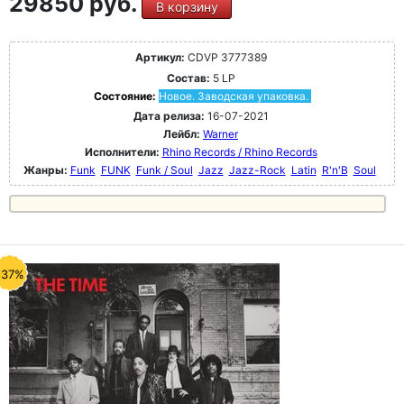
29850 руб.
В корзину
Артикул:
CDVP 3777389
Состав:
5 LP
Состояние:
Новое. Заводская упаковка.
Дата релиза:
16-07-2021
Лейбл:
Warner
Исполнители:
Rhino Records / Rhino Records
Жанры:
Funk
FUNK
Funk / Soul
Jazz
Jazz-Rock
Latin
R'n'B
Soul
-37%