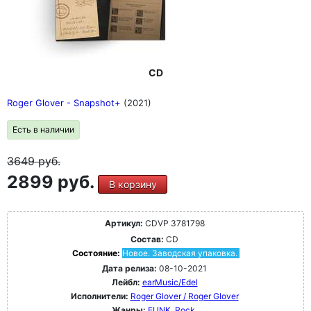
CD
Roger Glover - Snapshot+
(2021)
Есть в наличии
3649
руб.
2899 руб.
В корзину
Артикул:
CDVP 3781798
Состав:
CD
Состояние:
Новое. Заводская упаковка.
Дата релиза:
08-10-2021
Лейбл:
earMusic/Edel
Исполнители:
Roger Glover / Roger Glover
Жанры:
FUNK
Rock