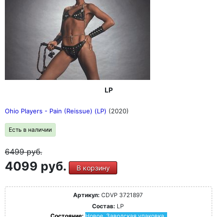
LP
Ohio Players - Pain (Reissue) (LP)
(2020)
Есть в наличии
6499
руб.
4099 руб.
В корзину
Артикул:
CDVP 3721897
Состав:
LP
Состояние:
Новое. Заводская упаковка.