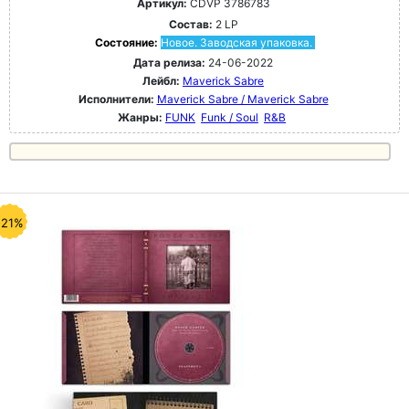
Артикул:
CDVP 3786783
Состав:
2 LP
Состояние:
Новое. Заводская упаковка.
Дата релиза:
24-06-2022
Лейбл:
Maverick Sabre
Исполнители:
Maverick Sabre / Maverick Sabre
Жанры:
FUNK
Funk / Soul
R&B
-21%