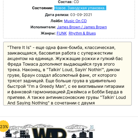
Состав:
CD
Состояние:
Новое. Заводская упаковка.
Дата релиза:
03-09-2021
Лейбл:
Music On CD
Исполнители:
James Brown / James Brown
Жанры:
FUNK
Rhythm & Blues
"There It Is" - еще одна фанк-бомба, классическая,
заикающаяся, басовитая работа с супержестким
акцентом на единице. Жужжащие рожки и гулкий бас
Фреда Томаса дополняют выдающийся грув этого
трека. Наконец, в "Talkin' Loud, Sayin' Nothin'", диком
груве, Браун создал абсолютный фанк, от которого
трясет задницей. Еще больше грува в удивительно
быстрой "I'm a Greedy Man", с ее визгливыми гитарами
и фанковой гармонизацией Джеймса и Бобби Берда в
припеве. А также антиниксоновские грувы "Talkin' Loud
And Saying Nothing" в сочетании с двумя
трогательными антинаркотическими роликами -
классическим, джазовым "King Heroin" и ужасающим
"Public Enemy #1". Эта пластинка преподносит
сюрпризы и звучит скорее классически, чем устарело.
-23%