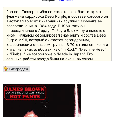
Роджер Гловер наиболее известен как бас-гитарист
флагмана хард-рока Deep Purple, в составе которого он
выступал во всех инкарнациях группы с момента ее
воссоединения в 1984 году. В 1969 году он
присоединился к Лорду, Пейсу и Блэкмору и вместе с
Яном Гилланом сформировал знаменитый состав Deep
Purple MK II, который считается легендарным,
классическим составом группы. В 70-е годы он писал и
играл на таких альбомах, как "In Rock", "Machine Head"
и "Fireball", не говоря уже о "Made in Japan". Его
сольные работы всегда были на очень высоком
музыкальном уровне и показывают, насколько его
басовые линии и музыкальный взгляд сформировали
Хит продаж
знаменитое звучание Purple. После воссоединения
Deep Purple в 1984 году он и Иэн Пэйс сформировали
лучшую ритм-секцию, которая безостановочно
сотрясает мир новыми и старыми классическими
композициями Purple.
Альбом Snapshot был впервые выпущен в 2002 году и
является четвертым сольным альбомом Гловера.
Вместе с Guilty Party он объединился с певцом
Рэндаллом Брамблетом, дочерью Джиллиан Гловер и