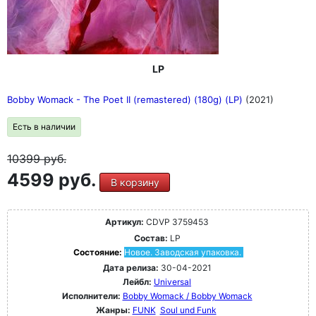
LP
Bobby Womack - The Poet II (remastered) (180g) (LP)
(2021)
Есть в наличии
10399
руб.
4599 руб.
В корзину
Артикул:
CDVP 3759453
Состав:
LP
Состояние:
Новое. Заводская упаковка.
Дата релиза:
30-04-2021
Лейбл:
Universal
Исполнители:
Bobby Womack / Bobby Womack
Жанры:
FUNK
Soul und Funk