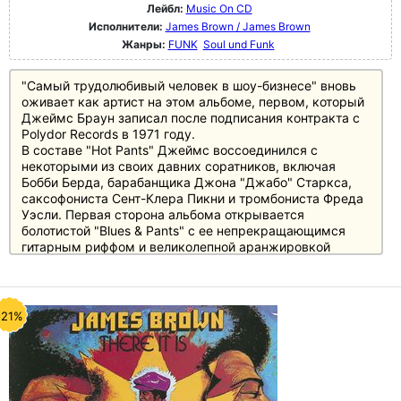
Лейбл:
Music On CD
Исполнители:
James Brown / James Brown
Жанры:
FUNK
Soul und Funk
"Самый трудолюбивый человек в шоу-бизнесе" вновь
оживает как артист на этом альбоме, первом, который
Джеймс Браун записал после подписания контракта с
Polydor Records в 1971 году.
В составе "Hot Pants" Джеймс воссоединился с
некоторыми из своих давних соратников, включая
Бобби Берда, барабанщика Джона "Джабо" Старкса,
саксофониста Сент-Клера Пикни и тромбониста Фреда
Уэсли. Первая сторона альбома открывается
болотистой "Blues & Pants" с ее непрекращающимся
гитарным риффом и великолепной аранжировкой
Фреда Уэсли.
Большим откровением этого альбома является
полноформатная "Escape-ism", которая длится более 19
минут. Завершает оригинальный альбом переиздание
-21%
песни "Hot Pants (She Got To Use What She Got To Get
What She Wants)", одного из самых известных грувов и
чарт-топперов Джеймса Брауна.