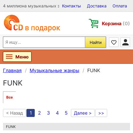
4 миллиона музыкальных записей на Виниле, CD и DVD
Контакты
Доставка
Оплата
Корзина
(0)
Найти
Меню
Главная
Музыкальные жанры
FUNK
FUNK
Все
1
2
3
4
5
< Назад
Далее >
>>
FUNK