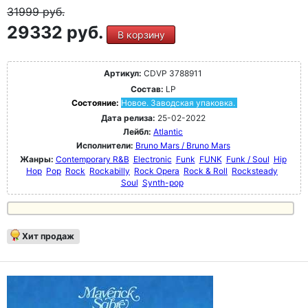
31999
руб.
29332 руб.
В корзину
Артикул:
CDVP 3788911
Состав:
LP
Состояние:
Новое. Заводская упаковка.
Дата релиза:
25-02-2022
Лейбл:
Atlantic
Исполнители:
Bruno Mars / Bruno Mars
Жанры:
Contemporary R&B
Electronic
Funk
FUNK
Funk / Soul
Hip
Hop
Pop
Rock
Rockabilly
Rock Opera
Rock & Roll
Rocksteady
Soul
Synth-pop
Хит продаж