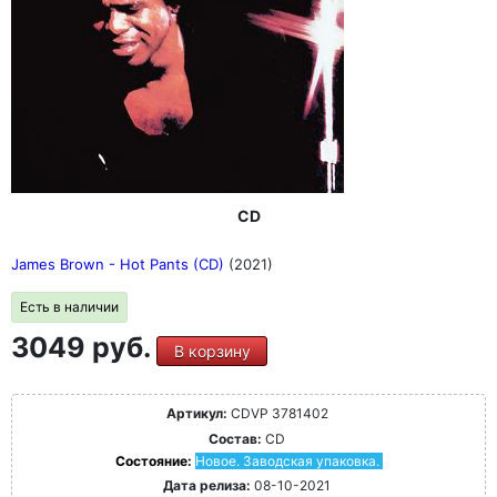
гитаристом Уорреном Хейнсом, чтобы создать этот
блюз-роковый альбом, в котором много свинга, регги и
джаза.
Теперь, почти 20 лет спустя, переиздание Snapshot+
возвращает эти четырнадцать замечательных
блюзовых песен. Snapshot+ полностью ремастирован и
содержит 5 ранее не издававшихся бонусных демо-
треков на CD и впервые на виниле.
CD
James Brown - Hot Pants (CD)
(2021)
Есть в наличии
3049 руб.
В корзину
Артикул:
CDVP 3781402
Состав:
CD
Состояние:
Новое. Заводская упаковка.
Дата релиза:
08-10-2021