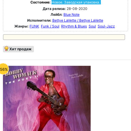
Состояние:
Новое. Заводская упаковка.
Дата релиза:
28-08-2020
Лейбл:
Blue Note
Исполнители:
Bettye LaVette / Bettye LaVette
Жанры:
FUNK
Funk / Soul
Rhythm & Blues
Soul
Soul-Jazz
Хит продаж
-56%