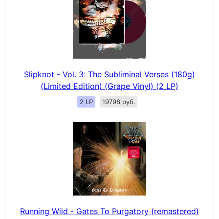
Slipknot - Vol. 3: The Subliminal Verses (180g)
(Limited Edition) (Grape Vinyl) (2 LP)
2 LP
19798 руб.
Running Wild - Gates To Purgatory (remastered)