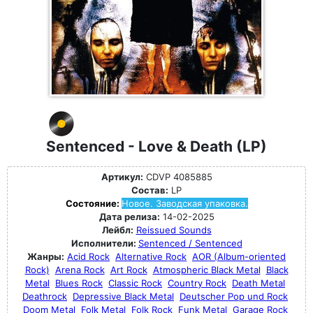
Sentenced - Love & Death (LP)
Артикул:
CDVP 4085885
Состав:
LP
Состояние:
Новое. Заводская упаковка.
Дата релиза:
14-02-2025
Лейбл:
Reissued Sounds
Исполнители:
Sentenced / Sentenced
Жанры:
Acid Rock
Alternative Rock
AOR (Album-oriented
Rock)
Arena Rock
Art Rock
Atmospheric Black Metal
Black
Metal
Blues Rock
Classic Rock
Country Rock
Death Metal
Deathrock
Depressive Black Metal
Deutscher Pop und Rock
Doom Metal
Folk Metal
Folk Rock
Funk Metal
Garage Rock