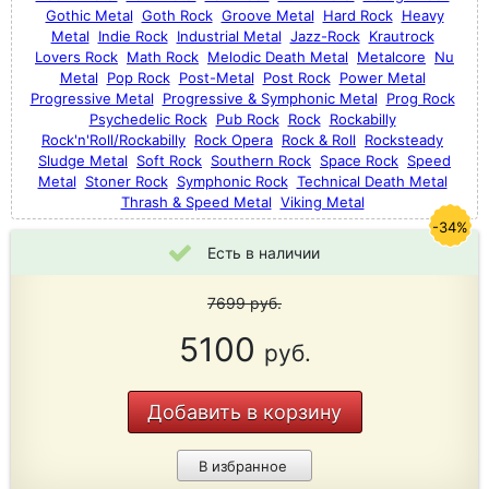
Gothic Metal
Goth Rock
Groove Metal
Hard Rock
Heavy
Metal
Indie Rock
Industrial Metal
Jazz-Rock
Krautrock
Lovers Rock
Math Rock
Melodic Death Metal
Metalcore
Nu
Metal
Pop Rock
Post-Metal
Post Rock
Power Metal
Progressive Metal
Progressive & Symphonic Metal
Prog Rock
Psychedelic Rock
Pub Rock
Rock
Rockabilly
Rock'n'Roll/Rockabilly
Rock Opera
Rock & Roll
Rocksteady
Sludge Metal
Soft Rock
Southern Rock
Space Rock
Speed
Metal
Stoner Rock
Symphonic Rock
Technical Death Metal
Thrash & Speed Metal
Viking Metal
-34%
Есть в наличии
7699
руб.
5100
руб.
Добавить в корзину
В избранное