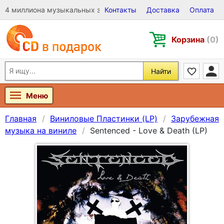
4 миллиона музыкальных записей на Виниле, CD и DVD
Контакты
Доставка
Оплата
Корзина
(0)
Найти
Меню
Главная
Виниловые Пластинки (LP)
Зарубежная
музыка на виниле
Sentenced - Love & Death (LP)