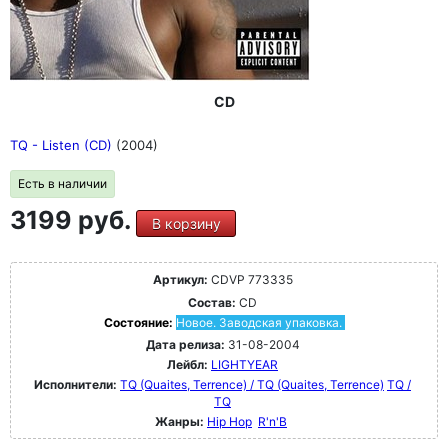
CD
TQ - Listen (CD)
(2004)
Есть в наличии
3199 руб.
В корзину
Артикул:
CDVP 773335
Состав:
CD
Состояние:
Новое. Заводская упаковка.
Дата релиза:
31-08-2004
Лейбл:
LIGHTYEAR
Исполнители:
TQ (Quaites, Terrence) / TQ (Quaites, Terrence)
TQ /
TQ
Жанры:
Hip Hop
R'n'B