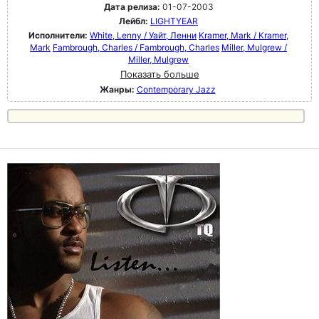
Дата релиза:
01-07-2003
Лейбл:
LIGHTYEAR
Исполнители:
White, Lenny / Уайт, Ленни
Kramer, Mark / Kramer,
Mark
Fambrough, Charles / Fambrough, Charles
Miller, Mulgrew /
Miller, Mulgrew
Показать больше
Жанры:
Contemporary Jazz