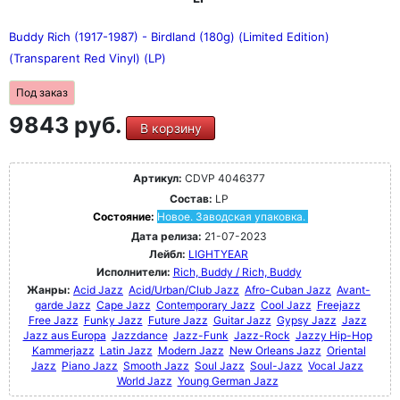
Buddy Rich (1917-1987) - Birdland (180g) (Limited Edition)
(Transparent Red Vinyl) (LP)
Под заказ
9843 руб.
В корзину
Артикул:
CDVP 4046377
Состав:
LP
Состояние:
Новое. Заводская упаковка.
Дата релиза:
21-07-2023
Лейбл:
LIGHTYEAR
Исполнители:
Rich, Buddy / Rich, Buddy
Жанры:
Acid Jazz
Acid/Urban/Club Jazz
Afro-Cuban Jazz
Avant-
garde Jazz
Cape Jazz
Contemporary Jazz
Cool Jazz
Freejazz
Free Jazz
Funky Jazz
Future Jazz
Guitar Jazz
Gypsy Jazz
Jazz
Jazz aus Europa
Jazzdance
Jazz-Funk
Jazz-Rock
Jazzy Hip-Hop
Kammerjazz
Latin Jazz
Modern Jazz
New Orleans Jazz
Oriental
Jazz
Piano Jazz
Smooth Jazz
Soul Jazz
Soul-Jazz
Vocal Jazz
World Jazz
Young German Jazz