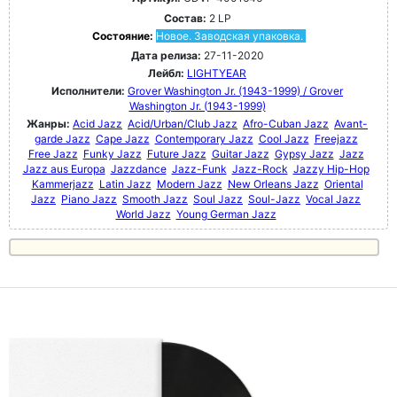
Состав:
2 LP
Состояние:
Новое. Заводская упаковка.
Дата релиза:
27-11-2020
Лейбл:
LIGHTYEAR
Исполнители:
Grover Washington Jr. (1943-1999) / Grover
Washington Jr. (1943-1999)
Жанры:
Acid Jazz
Acid/Urban/Club Jazz
Afro-Cuban Jazz
Avant-
garde Jazz
Cape Jazz
Contemporary Jazz
Cool Jazz
Freejazz
Free Jazz
Funky Jazz
Future Jazz
Guitar Jazz
Gypsy Jazz
Jazz
Jazz aus Europa
Jazzdance
Jazz-Funk
Jazz-Rock
Jazzy Hip-Hop
Kammerjazz
Latin Jazz
Modern Jazz
New Orleans Jazz
Oriental
Jazz
Piano Jazz
Smooth Jazz
Soul Jazz
Soul-Jazz
Vocal Jazz
World Jazz
Young German Jazz