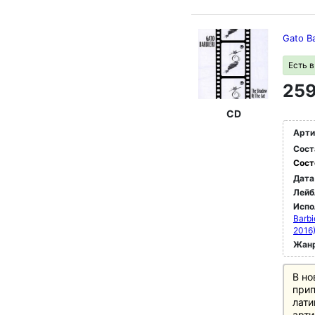
Gato B
Есть 
259
CD
Арти
Сост
Сост
Дата
Лейб
Испо
Barbi
2016)
Жан
В но
при
лати
арти