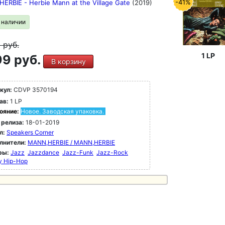
-41%
ERBIE - Herbie Mann at the Village Gate
(2019)
в наличии
9
руб.
1 LP
9 руб.
В корзину
кул:
CDVP 3570194
ав:
1 LP
ояние:
Новое. Заводская упаковка.
 релиза:
18-01-2019
л:
Speakers Corner
лнители:
MANN,HERBIE / MANN,HERBIE
ры:
Jazz
Jazzdance
Jazz-Funk
Jazz-Rock
y Hip-Hop