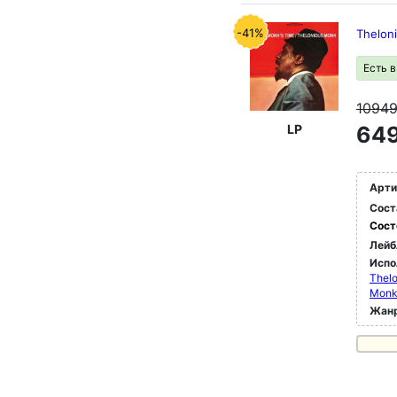
-41%
Thelon
Есть 
1094
LP
649
Арти
Сост
Сост
Лейб
Испо
Thelo
Monk
Жан