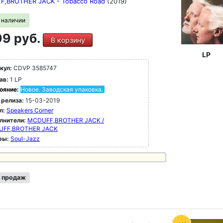
F,BROTHER JACK - Tobacco Road
(2019)
в наличии
9 руб.
В корзину
LP
кул:
CDVP 3585747
ав:
1 LP
ояние:
Новое. Заводская упаковка.
 релиза:
15-03-2019
л:
Speakers Corner
лнители:
MCDUFF,BROTHER JACK /
FF,BROTHER JACK
ры:
Soul-Jazz
 продаж