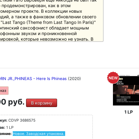
 продемонстрирован, как в этом
омерном проекте. В коллекции новых
дий, а также в фанковом обновлении своего
 "Last Tango (Theme from Last Tango In Paris)"
нтинский саксофонист обладает мощным
офонным звуком и проникновенной
ировкой, которые невозможно не узнать. В
ладной тени The Shadow of the Cat также
ют легендарный трубач Херб Алперт, гитарист
р Уайт, перкуссионистка Шейла Э. и
юсер/клавишник Джейсон Майлз, что делает
необычную запись обязательной для
онников как гладкого джаза, так и латинского
а.
N JR.,PHINEAS - Here Is Phineas
(2020)
зывы
thing Nr. 46/02: "Певучий, гнусавый, иногда
аказ
ком раздутый раздутый тон Барбиери,
0 руб.
бранные вручную а также духовая секция,
В корзину
рая время от времени расставляет
антные акценты секция возвышают эту
1 LP
ановку над многими дисками, которые
кул:
CDVP 3686575
ие диски в своем классе"
ав:
1 LP
ояние:
Новое. Заводская упаковка.