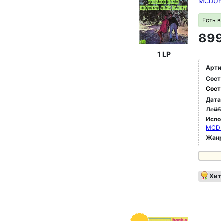
MCDUF
Есть 
899
1 LP
Арти
Сост
Сост
Дата
Лейб
Испо
MCDU
Жан
Хит