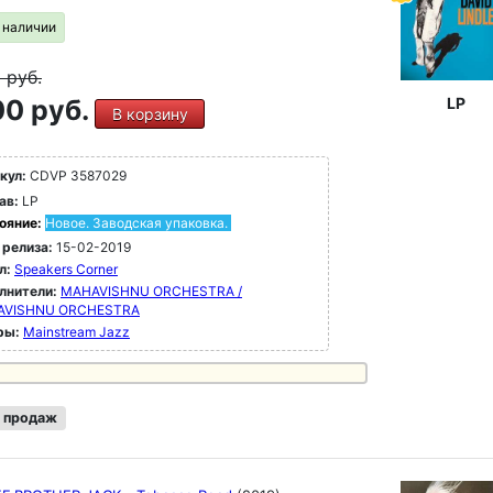
в наличии
9
руб.
0 руб.
LP
В корзину
кул:
CDVP 3587029
ав:
LP
ояние:
Новое. Заводская упаковка.
 релиза:
15-02-2019
л:
Speakers Corner
лнители:
MAHAVISHNU ORCHESTRA /
AVISHNU ORCHESTRA
ры:
Mainstream Jazz
 продаж