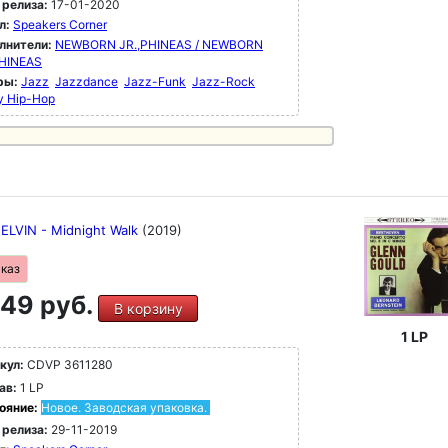
 релиза:
17-01-2020
л:
Speakers Corner
лнители:
NEWBORN JR.,PHINEAS / NEWBORN
PHINEAS
ры:
Jazz
Jazzdance
Jazz-Funk
Jazz-Rock
y Hip-Hop
ELVIN - Midnight Walk
(2019)
аказ
49 руб.
В корзину
1 LP
кул:
CDVP 3611280
ав:
1 LP
ояние:
Новое. Заводская упаковка.
 релиза:
29-11-2019