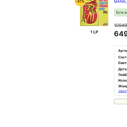
-41%
MANN,H
Есть 
1094
1 LP
649
Арти
Сост
Сост
Дата
Лейб
Испо
Жан
Jazz