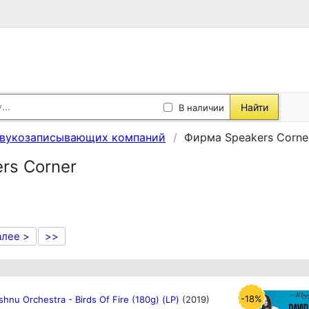
Найти
В наличии
звукозаписывающих компаний
Фирма Speakers Corne
rs Corner
алее >
>>
-18%
hnu Orchestra - Birds Of Fire (180g) (LP)
(2019)