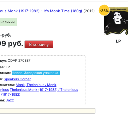
-38%
ious Monk (1917-1982) - It's Monk Time (180g)
(2012)
в наличии
9
руб.
LP
9 руб.
В корзину
кул:
CDVP 270887
ав:
LP
ояние:
Новое. Заводская упаковка.
л:
Speakers Corner
лнители:
Monk, Thelonious / Monk,
nious
Thelonious Monk (1917-1982) / Thelonious
 (1917-1982)
ры:
Jazz