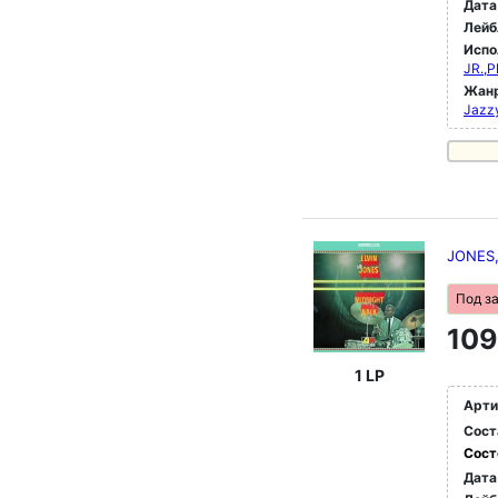
Дата
Лейб
Испо
JR.,
Жан
Jazz
JONES,
Под з
109
1 LP
Арти
Сост
Сост
Дата