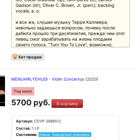
Gadson (dr); Oliver C. Brown, Jr. (perc); backing
vocals; a. o.
и все же, слушая музыку Терри Каллиера,
невольно задаешься вопросом, почему после
дебюта прошло три десятилетия, прежде чем этот
певец смог зарабатывать на жизнь плодами
своего голоса. "Turn You To Love", возможно,
самый недооцененный альбом (allmusic. com),
поначалу может вызвать удивление из-за
Хит продаж
несколько противоречивого состава композиций.
Однако, в отличие от творений других соул-
музыкантов, песни Каллиера показывают не
столько то, каким должен быть соул, сколько то,
MENUHIN,YEHUDI - Violin Concertos
(2020)
каким он может быть.
Под заказ
Его музыкальный язык воздерживается от
5700 руб.
гневных высказываний, а вместо этого
В корзину
культивирует достоверные, глубоко
прочувствованные чувства. Это выражается как
в задорном фанке ("Sign Of The Times"), так и в
Артикул:
CDVP 3686512
среднетемповых и проникновенных песнях, таких
Состав:
1 LP
как "Pyramids Of Love".
Состояние:
Новое. Заводская упаковка.