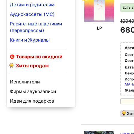
Детям и родителям
Есть 
Аудиокассеты (MC)
1094
Раритетные пластинки
LP
680
(первопрессы)
Книги и Журналы
Арти
Сост
Товары со скидкой
Сост
Хиты продаж
Дата
Лейб
Испо
Исполнители
MAH
Жан
Фирмы звукозаписи
Идеи для подарков
Хит