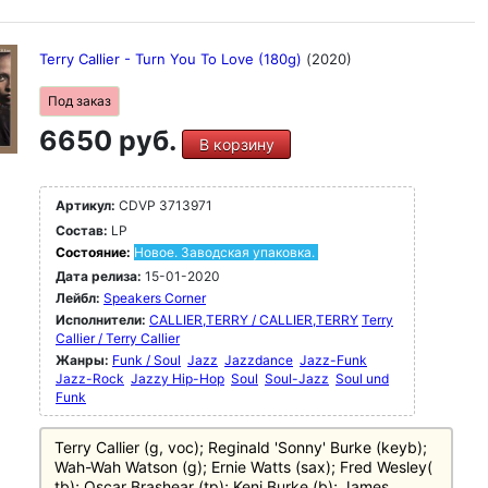
Terry Callier - Turn You To Love (180g)
(2020)
Под заказ
6650 руб.
В корзину
Артикул:
CDVP 3713971
Состав:
LP
Состояние:
Новое. Заводская упаковка.
Дата релиза:
15-01-2020
Лейбл:
Speakers Corner
Исполнители:
CALLIER,TERRY / CALLIER,TERRY
Terry
Callier / Terry Callier
Жанры:
Funk / Soul
Jazz
Jazzdance
Jazz-Funk
Jazz-Rock
Jazzy Hip-Hop
Soul
Soul-Jazz
Soul und
Funk
Terry Callier (g, voc); Reginald 'Sonny' Burke (keyb);
Wah-Wah Watson (g); Ernie Watts (sax); Fred Wesley(
tb); Oscar Brashear (tp); Keni Burke (b); James