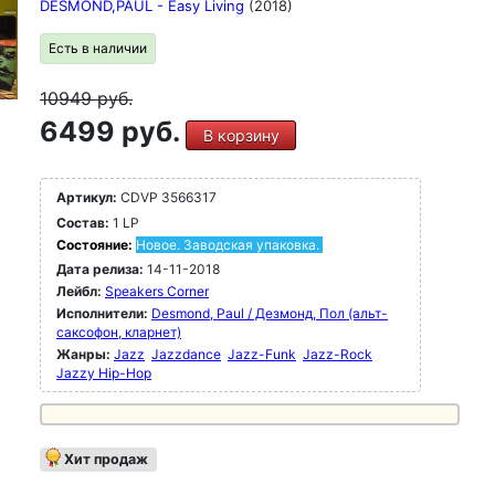
DESMOND,PAUL - Easy Living
(2018)
Есть в наличии
10949
руб.
6499 руб.
В корзину
Артикул:
CDVP 3566317
Состав:
1 LP
Состояние:
Новое. Заводская упаковка.
Дата релиза:
14-11-2018
Лейбл:
Speakers Corner
Исполнители:
Desmond, Paul / Дезмонд, Пол (альт-
саксофон, кларнет)
Жанры:
Jazz
Jazzdance
Jazz-Funk
Jazz-Rock
Jazzy Hip-Hop
Хит продаж