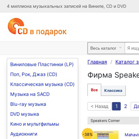
4 миллиона музыкальных записей на Виниле, CD и DVD
Главная
Каталог 
Виниловые Пластинки (LP)
Фирма Speake
Поп, Рок, Джаз (CD)
Классическая музыка (CD)
Все
Классика
Музыка на SACD
Blu-ray музыка
1
2
< Назад
Д
DVD музыка
Speakers Corner
Кино и мультфильмы
Аудиокниги
-38%
Mahavis