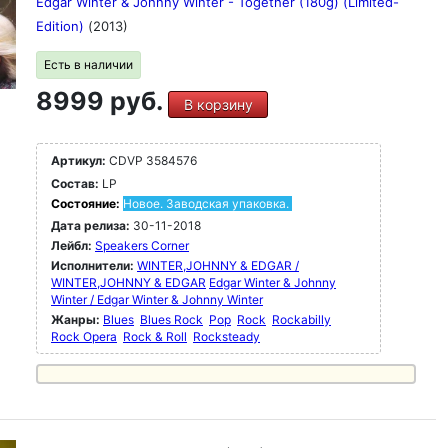
Edgar Winter & Johnny Winter - Together (180g) (Limited-
Edition)
(2013)
Есть в наличии
8999 руб.
В корзину
Артикул:
CDVP 3584576
Состав:
LP
Состояние:
Новое. Заводская упаковка.
Дата релиза:
30-11-2018
Лейбл:
Speakers Corner
Исполнители:
WINTER,JOHNNY & EDGAR /
WINTER,JOHNNY & EDGAR
Edgar Winter & Johnny
Winter / Edgar Winter & Johnny Winter
Жанры:
Blues
Blues Rock
Pop
Rock
Rockabilly
Rock Opera
Rock & Roll
Rocksteady