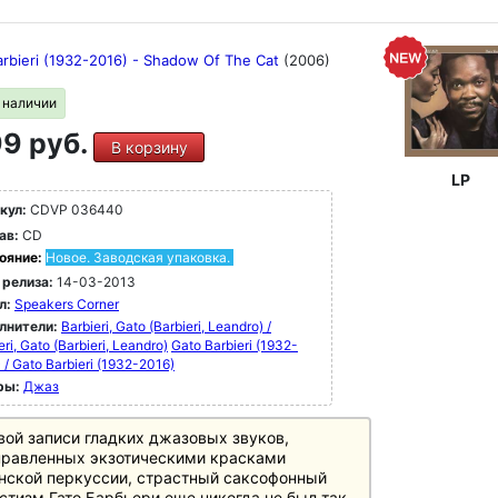
arbieri (1932-2016) - Shadow Of The Cat
(2006)
в наличии
9 руб.
В корзину
LP
кул:
CDVP 036440
ав:
CD
ояние:
Новое. Заводская упаковка.
 релиза:
14-03-2013
л:
Speakers Corner
лнители:
Barbieri, Gato (Barbieri, Leandro) /
eri, Gato (Barbieri, Leandro)
Gato Barbieri (1932-
 / Gato Barbieri (1932-2016)
ры:
Джаз
вой записи гладких джазовых звуков,
правленных экзотическими красками
нской перкуссии, страстный саксофонный
стизм Гато Барбьери еще никогда не был так