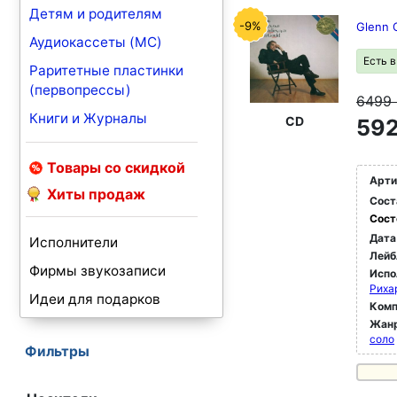
Детям и родителям
-9%
Glenn G
Аудиокассеты (MC)
Есть 
Раритетные пластинки
(первопрессы)
6499
Книги и Журналы
CD
592
Товары со скидкой
Арти
Хиты продаж
Сост
Сост
Дата
Исполнители
Лейб
Фирмы звукозаписи
Испо
Риха
Идеи для подарков
Комп
Жан
соло
Фильтры