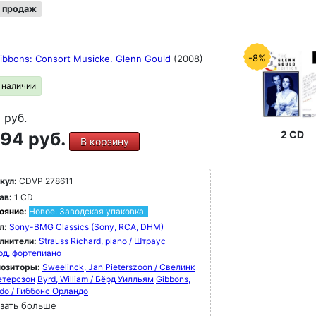
 продаж
-8%
Gibbons: Consort Musicke. Glenn Gould
(2008)
в наличии
9
руб.
94 руб.
2 CD
В корзину
кул:
CDVP 278611
ав:
1 CD
ояние:
Новое. Заводская упаковка.
л:
Sony-BMG Classics (Sony, RCA, DHM)
лнители:
Strauss Richard, piano / Штраус
рд, фортепиано
озиторы:
Sweelinck, Jan Pieterszoon / Свелинк
етерсзон
Byrd, William / Бёрд Уилльям
Gibbons,
ndo / Гиббонс Орландо
зать больше