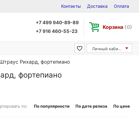
Контакты
Доставка
Оплата
+7 499 940-89-89
Корзина
(0)
+7 916 460-55-23
Личный кабинет
/ Штраус Рихард, фортепиано
хард, фортепиано
ртировать по:
По популярности
По дате релиза
По цене