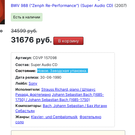
BWV 988 ("Zenph Re-Performance") (Super Audio CD)
(2007)
Есть в наличии
34599
руб.
io
31676 руб.
В корзину
Артикул:
CDVP 157098
Состав:
Super Audio CD
Состояние:
Новое. Заводская упаковка.
Дата релиза:
30-06-1990
Лейбл:
Sony
Исполнители:
Strauss Richard, piano / Штраус
Рихард, фортепиано
Johann Sebastian Bach (1685-
1750) / Johann Sebastian Bach (1685-1750)
Композиторы:
Bach, Johann Sebastian / Бах Иоганн
Себастьян
Жанры:
Klavier- und Cembalomusik
Фортепьяно
соло