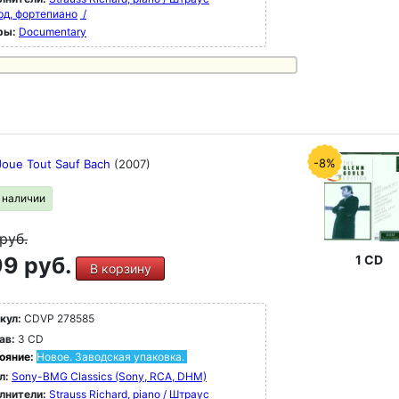
рд, фортепиано
/
ры:
Documentary
-8%
Joue Tout Sauf Bach
(2007)
в наличии
руб.
9 руб.
1 CD
В корзину
кул:
CDVP 278585
ав:
3 CD
ояние:
Новое. Заводская упаковка.
л:
Sony-BMG Classics (Sony, RCA, DHM)
лнители:
Strauss Richard, piano / Штраус