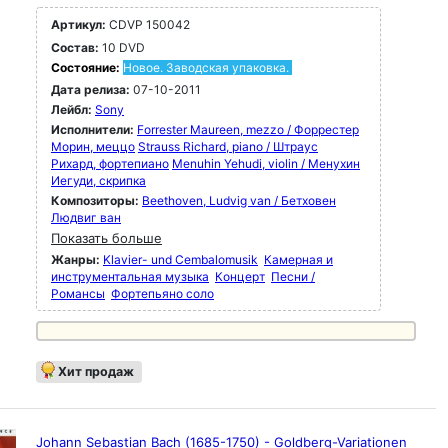
Артикул:
CDVP 150042
Состав:
10 DVD
Состояние:
Новое. Заводская упаковка.
Дата релиза:
07-10-2011
Лейбл:
Sony
Исполнители:
Forrester Maureen, mezzo / Форрестер
Морин, меццо
Strauss Richard, piano / Штраус
Рихард, фортепиано
Menuhin Yehudi, violin / Менухин
Иегуди, скрипка
Композиторы:
Beethoven, Ludvig van / Бетховен
Людвиг ван
Показать больше
Жанры:
Klavier- und Cembalomusik
Камерная и
инструментальная музыка
Концерт
Песни /
Романсы
Фортепьяно соло
Хит продаж
Johann Sebastian Bach (1685-1750) - Goldberg-Variationen