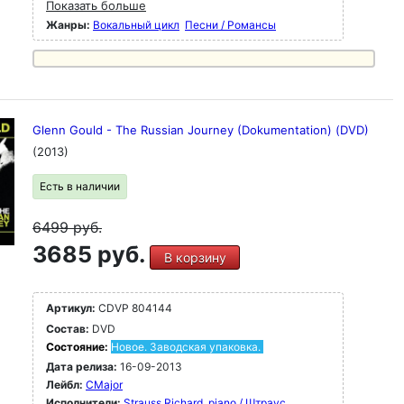
Показать больше
Жанры:
Вокальный цикл
Песни / Романсы
Glenn Gould - The Russian Journey (Dokumentation) (DVD)
(2013)
Есть в наличии
6499
руб.
3685 руб.
В корзину
Артикул:
CDVP 804144
Состав:
DVD
Состояние:
Новое. Заводская упаковка.
Дата релиза:
16-09-2013
Лейбл:
CMajor
Исполнители:
Strauss Richard, piano / Штраус