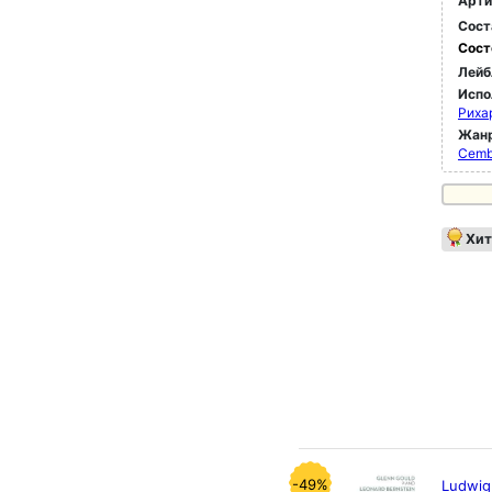
Арти
Сост
Сост
Лейб
Испо
Риха
Жан
Cemb
Хит
-49%
Ludwig 