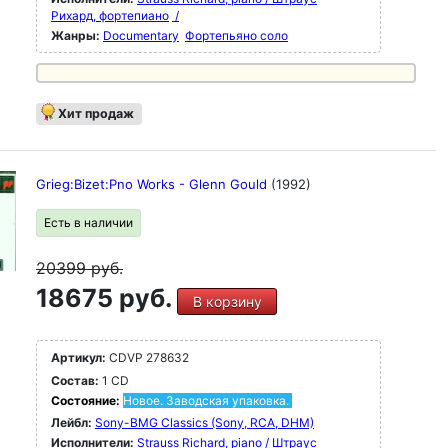
Рихард, фортепиано
/
Жанры:
Documentary
Фортепьяно соло
Хит продаж
Grieg:Bizet:Pno Works - Glenn Gould
(1992)
Есть в наличии
20399
руб.
18675 руб.
В корзину
Артикул:
CDVP 278632
Состав:
1 CD
Состояние:
Новое. Заводская упаковка.
Лейбл:
Sony-BMG Classics (Sony, RCA, DHM)
Исполнители:
Strauss Richard, piano / Штраус