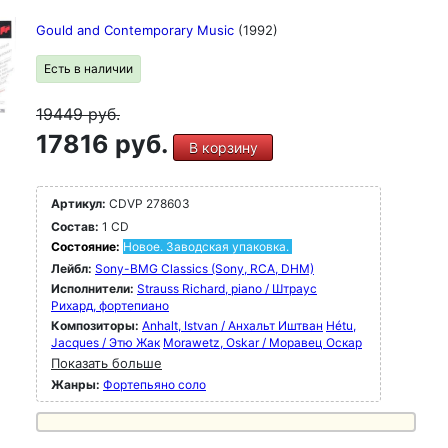
Gould and Contemporary Music
(1992)
Есть в наличии
19449
руб.
17816 руб.
В корзину
Артикул:
CDVP 278603
Состав:
1 CD
Состояние:
Новое. Заводская упаковка.
Лейбл:
Sony-BMG Classics (Sony, RCA, DHM)
Исполнители:
Strauss Richard, piano / Штраус
Рихард, фортепиано
Композиторы:
Anhalt, Istvan / Анхальт Иштван
Hétu,
Jacques / Этю Жак
Morawetz, Oskar / Моравец Оскар
Показать больше
Жанры:
Фортепьяно соло