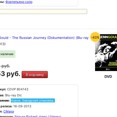
ры:
Фортепьяно соло
-43%
Gould - The Russian Journey (Dokumentation) (Blu-ray
013)
в наличии
9
руб.
3 руб.
В корзину
DVD
кул:
CDVP 804143
ав:
Blu-ray Dic
ояние:
Новое. Заводская упаковка.
 релиза:
16-09-2013
л:
CMajor
лнители:
Strauss Richard, piano / Штраус