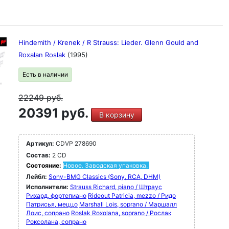
Hindemith / Krenek / R Strauss: Lieder. Glenn Gould and
Roxalan Roslak
(1995)
Есть в наличии
22249
руб.
20391 руб.
В корзину
Артикул:
CDVP 278690
Состав:
2 CD
Состояние:
Новое. Заводская упаковка.
Лейбл:
Sony-BMG Classics (Sony, RCA, DHM)
Исполнители:
Strauss Richard, piano / Штраус
Рихард, фортепиано
Rideout Patricia, mezzo / Ридо
Патрисья, меццо
Marshall Lois, soprano / Маршалл
Лоис, сопрано
Roslak Roxolana, soprano / Рослак
Роксолана, сопрано