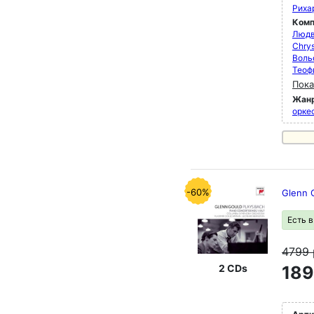
Риха
Комп
Людв
Chrys
Воль
Теоф
Пока
Жан
орке
-60%
Glenn G
Есть 
4799
2 CDs
189