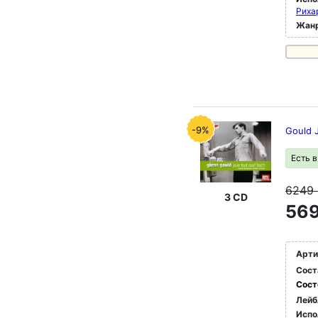
Риха
Жан
-9%
Gould 
Есть 
6249
3 CD
569
Арти
Сост
Сост
Лейб
Испо