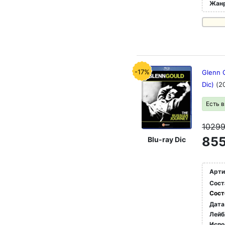
Жан
-17%
Glenn 
Dic)
(2
Есть 
1029
855
Blu-ray Dic
Арти
Сост
Сост
Дата
Лейб
Испо