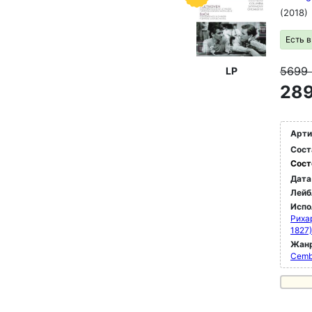
(2018)
Есть 
5699
LP
289
Арти
Сост
Сост
Дата
Лейб
Испо
Риха
1827)
Жан
Cemb