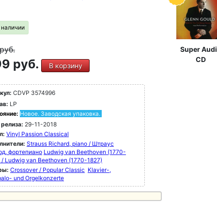
в наличии
руб.
Super Aud
CD
9 руб.
В корзину
кул:
CDVP 3574996
ав:
LP
ояние:
Новое. Заводская упаковка.
 релиза:
29-11-2018
л:
Vinyl Passion Classical
лнители:
Strauss Richard, piano / Штраус
рд, фортепиано
Ludwig van Beethoven (1770-
 / Ludwig van Beethoven (1770-1827)
ры:
Crossover / Popular Classic
Klavier-,
alo- und Orgelkonzerte