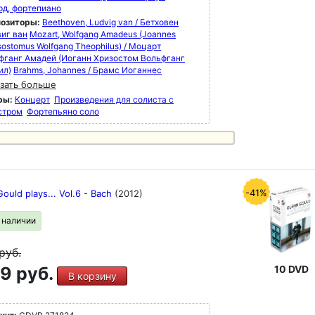
рд, фортепиано
озиторы:
Beethoven, Ludvig van / Бетховен
иг ван
Mozart, Wolfgang Amadeus (Joannes
ostomus Wolfgang Theophilus) / Моцарт
фганг Амадей (Иоганн Хризостом Вольфганг
ил)
Brahms, Johannes / Брамс Иоганнес
зать больше
ры:
Концерт
Произведения для солиста с
стром
Фортепьяно соло
-41%
ould plays... Vol.6 - Bach
(2012)
в наличии
руб.
9 руб.
10 DVD
В корзину