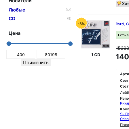
Носители
Хит
Любые
(13)
CD
(9)
-8%
Byrd, 
Цена
Есть 
1539
1 CD
140
Арти
Сост
Сост
Лейб
Испо
Риха
Комп
Ян П
Orla
Пока