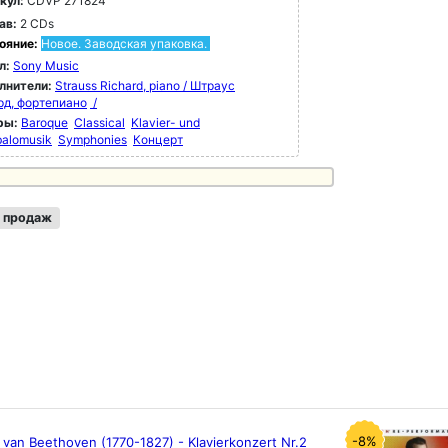
кул:
CDVP 271824
ав:
2 CDs
ояние:
Новое. Заводская упаковка.
л:
Sony Music
лнители:
Strauss Richard, piano / Штраус
рд, фортепиано
/
ры:
Baroque
Classical
Klavier- und
alomusik
Symphonies
Концерт
 продаж
-8%
van Beethoven (1770-1827) - Klavierkonzert Nr.2