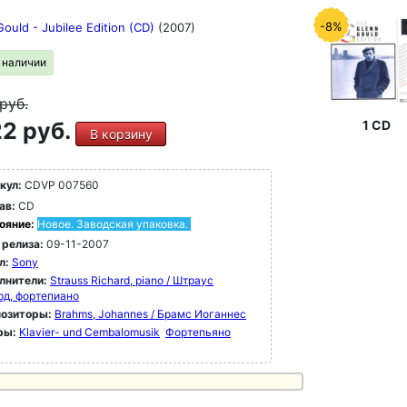
-8%
ould - Jubilee Edition (CD)
(2007)
в наличии
руб.
2 руб.
1 CD
В корзину
кул:
CDVP 007560
ав:
CD
ояние:
Новое. Заводская упаковка.
 релиза:
09-11-2007
л:
Sony
лнители:
Strauss Richard, piano / Штраус
рд, фортепиано
озиторы:
Brahms, Johannes / Брамс Иоганнес
ры:
Klavier- und Cembalomusik
Фортепьяно