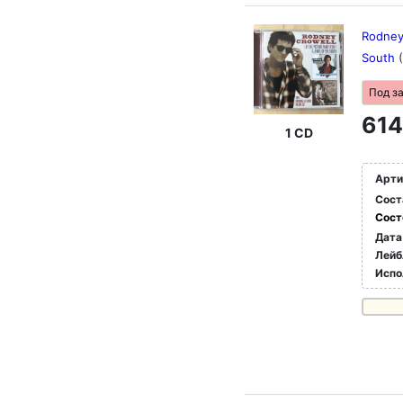
Rodney 
South
Под з
614
1 CD
Арти
Сост
Сост
Дата
Лейб
Испо