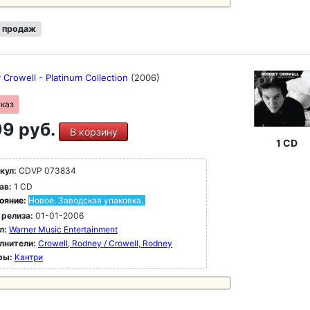
 продаж
Crowell - Platinum Collection
(2006)
аказ
9 руб.
В корзину
1 CD
кул:
CDVP 073834
ав:
1 CD
ояние:
Новое. Заводская упаковка.
 релиза:
01-01-2006
л:
Warner Music Entertainment
лнители:
Crowell, Rodney / Crowell, Rodney
ры:
Кантри