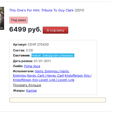
This One's For Him: Tribute To Guy Clark
(2011)
Под заказ
6499 руб.
В корзину
Артикул:
CDVP 270430
Состав:
2 CD
Состояние:
Новое. Заводская упаковка.
Дата релиза:
01-01-2011
Лейбл:
Prima Voce
Исполнители:
Harris, Emmylou / Harris,
Emmylou
Hayes, Carll / Hayes, Carll
Kristofferson, Kris /
Kristofferson, Kris
Lovett, Lyle / Lovett, Lyle
Показать больше
Жанры:
Кантри