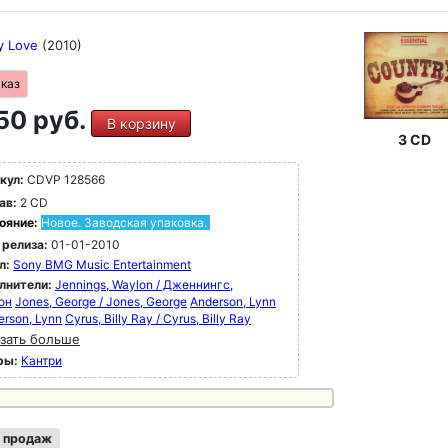
y Love
(2010)
аказ
50 руб.
В корзину
3 CD
кул:
CDVP 128566
ав:
2 CD
ояние:
Новое. Заводская упаковка.
 релиза:
01-01-2010
л:
Sony BMG Music Entertainment
лнители:
Jennings, Waylon / Дженнингс,
он
Jones, George / Jones, George
Anderson, Lynn
erson, Lynn
Cyrus, Billy Ray / Cyrus, Billy Ray
зать больше
ры:
Кантри
 продаж