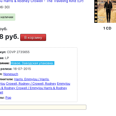
 Harris & Rodney Crowell - The Traveling Kind (LP)
06-30)
в наличии
1 CD
руб.
8 руб.
В корзину
кул:
CDVP 2735655
ав:
LP
ояние:
Новое. Заводская упаковка.
 релиза:
16-07-2015
л:
Nonesuch
лнители:
Harris, Emmylou / Harris,
lou
Crowell, Rodney / Crowell, Rodney
Emmylou
s & Rodney Crowell / Emmylou Harris & Rodney
ll
ры:
Pop