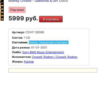
Rodney Crowell - Diamonds & Dirt
(2001)
Под заказ
5999 руб.
В корзину
Артикул:
CDVP 128385
Состав:
1 CD
Состояние:
Новое. Заводская упаковка.
Дата релиза:
01-01-2001
Лейбл:
Sony BMG Music Entertainment
Исполнители:
Crowell, Rodney / Crowell, Rodney
Жанры:
Кантри