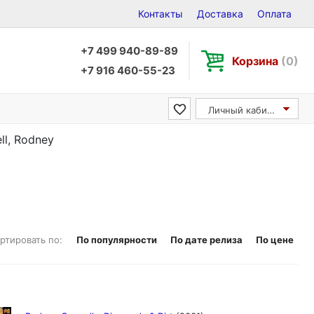
Контакты
Доставка
Оплата
+7 499 940-89-89
Корзина
(0)
+7 916 460-55-23
Личный кабинет
ll, Rodney
ртировать по:
По популярности
По дате релиза
По цене