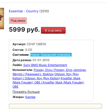
Essential - Country
(2010)
Под заказ
5999 руб.
В корзину
Артикул:
CDVP 128574
Состав:
3 CD
Состояние:
Новое. Заводская упаковка.
Дата релиза:
01-01-2010
Лейбл:
Sony BMG Music Entertainment
Исполнители:
Presley, Elvis / Presley, Elvis
Jennings,
Waylon / Дженнингс, Вэйлон
Orbison, Roy (Roy
Kelton) / Orbison, Roy (Roy Kelton)
Knopfler, Mark
(Mark Freuder), OBE / Knopfler, Mark (Mark Freuder),
OBE
Показать больше
Жанры:
Кантри