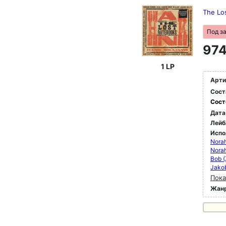
The Los
Под з
974
1 LP
Арти
Сост
Сост
Дата
Лейб
Испо
Norah
Nora
Bob (
Jako
Пока
Жан