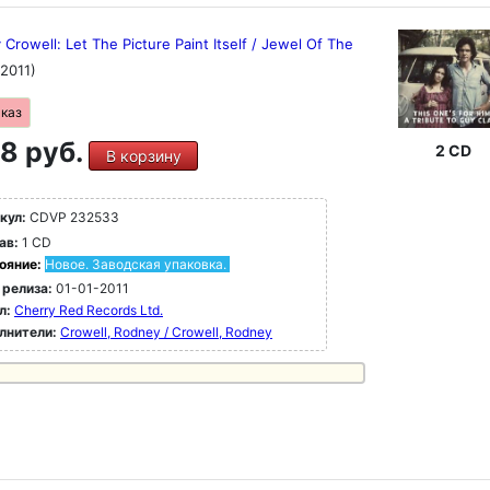
Crowell: Let The Picture Paint Itself / Jewel Of The
(2011)
аказ
8 руб.
2 CD
В корзину
кул:
CDVP 232533
ав:
1 CD
ояние:
Новое. Заводская упаковка.
 релиза:
01-01-2011
л:
Cherry Red Records Ltd.
лнители:
Crowell, Rodney / Crowell, Rodney