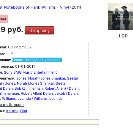
t Notebooks of Hank Williams - Vinyl
(2011)
аказ
9 руб.
В корзину
1 CD
кул:
CDVP 272552
ав:
1 LP
ояние:
Новое. Заводская упаковка.
 релиза:
01-01-2011
л:
Sony BMG Music Entertainment
лнители:
Jones, Norah (Jones Shankar, Geetali
) / Jones, Norah (Jones Shankar, Geetali
h)
Dylan, Bob (Zimmerman, Robert Allen) / Dylan,
Zimmerman, Robert Allen)
Dylan, Jakob / Dylan,
b
Williams, Lucinda / Williams, Lucinda
зать больше
ры:
Кантри
Поп