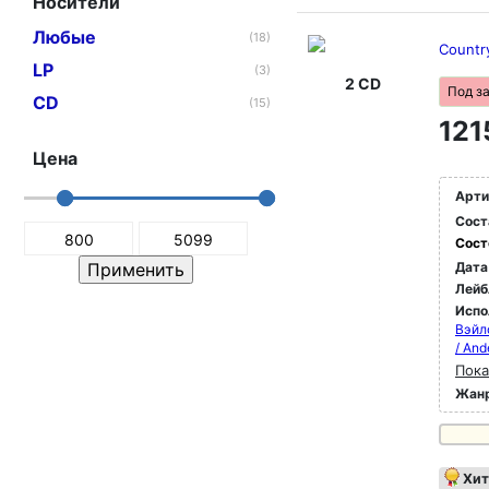
Носители
Любые
(18)
Countr
LP
(3)
2 CD
Под з
CD
(15)
121
Цена
Арти
Сост
Сост
Дата
Лейб
Испо
Вэйл
/ And
Пока
Жан
Хит