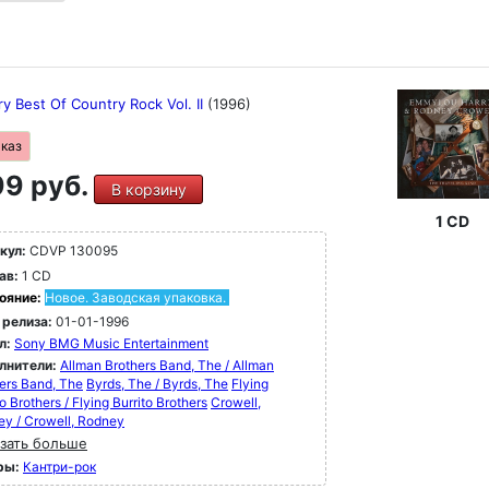
y Best Of Country Rock Vol. II
(1996)
аказ
9 руб.
В корзину
1 CD
кул:
CDVP 130095
ав:
1 CD
ояние:
Новое. Заводская упаковка.
 релиза:
01-01-1996
л:
Sony BMG Music Entertainment
лнители:
Allman Brothers Band, The / Allman
ers Band, The
Byrds, The / Byrds, The
Flying
to Brothers / Flying Burrito Brothers
Crowell,
y / Crowell, Rodney
зать больше
ры:
Кантри-рок