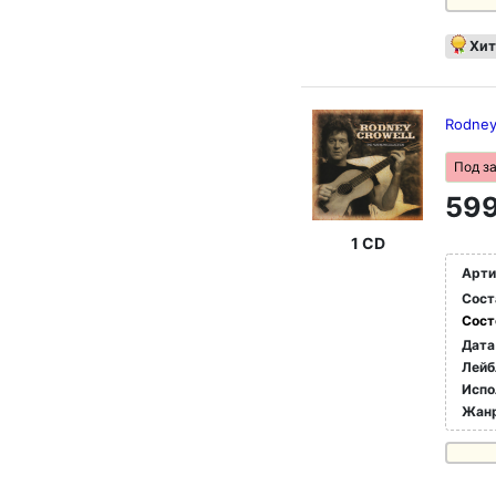
Хит
Rodney 
Под з
599
1 CD
Арти
Сост
Сост
Дата
Лейб
Испо
Жан