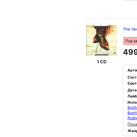
The Ver
Под з
499
1 CD
Арти
Сост
Сост
Дата
Лейб
Испо
Broth
Burri
Rodne
Пока
Жан