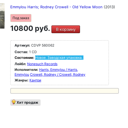
Emmylou Harris; Rodney Crowell - Old Yellow Moon
(2013)
Под заказ
10800 руб.
В корзину
Артикул:
CDVP 560062
Состав:
1 CD
Состояние:
Новое. Заводская упаковка.
Лейбл:
Nonesuch Records
Исполнители:
Harris, Emmylou / Harris,
Emmylou
Crowell, Rodney / Crowell, Rodney
Жанры:
Кантри
Хит продаж