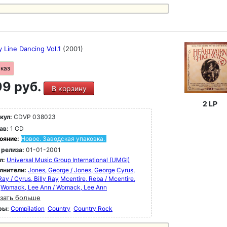
 Line Dancing Vol.1
(2001)
аказ
9 руб.
В корзину
2 LP
кул:
CDVP 038023
ав:
1 CD
ояние:
Новое. Заводская упаковка.
 релиза:
01-01-2001
л:
Universal Music Group International (UMGI)
лнители:
Jones, George / Jones, George
Cyrus,
 Ray / Cyrus, Billy Ray
Mcentire, Reba / Mcentire,
Womack, Lee Ann / Womack, Lee Ann
зать больше
ры:
Compilation
Country
Country Rock