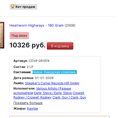
Хит продаж
Heartworn Highways - 180 Gram
(2006)
Под заказ
10326 руб.
В корзину
Артикул:
CDVP 061974
Состав:
2 LP
Состояние:
Новое. Заводская упаковка.
Дата релиза:
01-01-2006
Лейбл:
Speaker's Corner Records Hifi GmbH
Исполнители:
Various Artists / Разные
исполнители
Earle, Steve / Earle, Steve
Crowell,
Rodney / Crowell, Rodney
Clark, Guy / Clark, Guy
Показать больше
Жанры:
Кантри