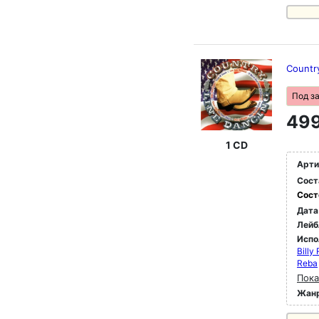
Country
Под з
499
1 CD
Арти
Сост
Сост
Дата
Лейб
Испо
Billy
Reba
Пока
Жан