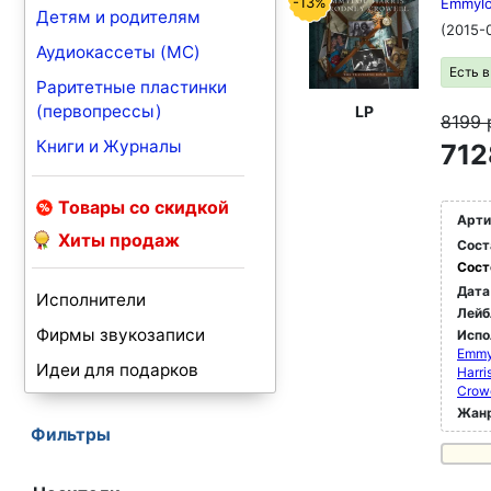
-13%
Emmylou
Детям и родителям
(2015-
Аудиокассеты (MC)
Есть 
Раритетные пластинки
(первопрессы)
LP
8199
Книги и Журналы
712
Товары со скидкой
Арти
Хиты продаж
Сост
Сост
Дата
Исполнители
Лейб
Фирмы звукозаписи
Испо
Emmy
Идеи для подарков
Harri
Crowe
Жан
Фильтры