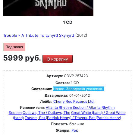
1 CD
Trouble - A Tribute To Lynyrd Skynyrd
(2012)
Под заказ
5999 руб.
В корзину
Артикул:
CDVP 257423
Состав:
1 CD
Состояние:
Новое. Заводская упаковка.
Дата релиза:
01-01-2012
Лейбл:
Cherry Red Records Ltd.
Исполнители:
Atlanta Rhythm Section / Atlanta Rhythm
Section
Outlaws, The / Outlaws, The
Great White (band) / Great White
(band)
Travers, Pat (Patrick Henry) / Travers, Pat (Patrick Henry)
Показать больше
Жанры:
Рок