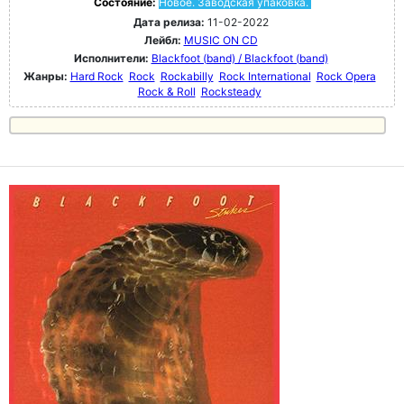
Состояние:
Новое. Заводская упаковка.
Дата релиза:
11-02-2022
Лейбл:
MUSIC ON CD
Исполнители:
Blackfoot (band) / Blackfoot (band)
Жанры:
Hard Rock
Rock
Rockabilly
Rock International
Rock Opera
Rock & Roll
Rocksteady