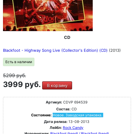
CD
Blackfoot - Highway Song Live (Collector's Edition) (CD)
(2013)
Есть в наличии
5299
руб.
3999 руб.
В корзину
Артикул:
CDVP 694539
Состав:
CD
Состояние:
Новое. Заводская упаковка.
Дата релиза:
13-08-2013
Лейбл:
Rock Candy
Исполнители:
Blackfoot (band) / Blackfoot (band)