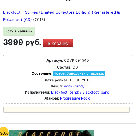
Blackfoot - Strikes (Limited Collectors Edition) (Remastered &
Reloaded) (CD)
(2013)
Есть в наличии
3999 руб.
В корзину
Артикул:
CDVP 694540
Состав:
CD
Состояние:
Новое. Заводская упаковка.
Дата релиза:
13-08-2013
Лейбл:
Rock Candy
Исполнители:
Blackfoot (band) / Blackfoot (band)
Жанры:
Progressive Rock
-30%