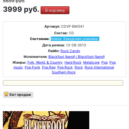
5699
руб.
3999 руб.
В корзину
Артикул:
CDVP 694541
Состав:
CD
Состояние:
Новое. Заводская упаковка.
Дата релиза:
13-08-2013
Лейбл:
Rock Candy
Исполнители:
Blackfoot (band) / Blackfoot (band)
Жанры:
Folk, World, & Country
Hard Rock
Metalcore
Pop
Pop
music
Pop Punk
Pop Rap
Pop Rock
Rock
Rock International
Southern Rock
Хит продаж