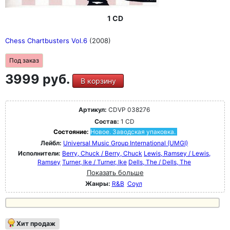
1 CD
Chess Chartbusters Vol.6
(2008)
Под заказ
3999 руб.
В корзину
Артикул:
CDVP 038276
Состав:
1 CD
Состояние:
Новое. Заводская упаковка.
Лейбл:
Universal Music Group International (UMGI)
Исполнители:
Berry, Chuck / Berry, Chuck
Lewis, Ramsey / Lewis,
Ramsey
Turner, Ike / Turner, Ike
Dells, The / Dells, The
Показать больше
Жанры:
R&B
Соул
Хит продаж