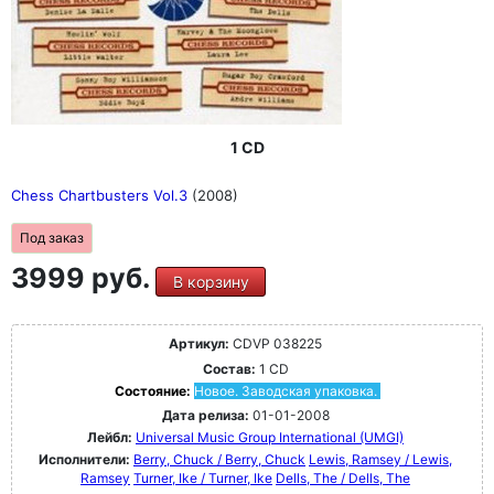
1 CD
Chess Chartbusters Vol.3
(2008)
Под заказ
3999 руб.
В корзину
Артикул:
CDVP 038225
Состав:
1 CD
Состояние:
Новое. Заводская упаковка.
Дата релиза:
01-01-2008
Лейбл:
Universal Music Group International (UMGI)
Исполнители:
Berry, Chuck / Berry, Chuck
Lewis, Ramsey / Lewis,
Ramsey
Turner, Ike / Turner, Ike
Dells, The / Dells, The