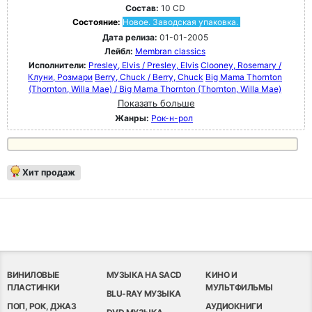
Состав:
10 CD
Состояние:
Новое. Заводская упаковка.
Дата релиза:
01-01-2005
Лейбл:
Membran classics
Исполнители:
Presley, Elvis / Presley, Elvis
Clooney, Rosemary /
Клуни, Розмари
Berry, Chuck / Berry, Chuck
Big Mama Thornton
(Thornton, Willa Mae) / Big Mama Thornton (Thornton, Willa Mae)
Показать больше
Жанры:
Рок-н-poл
Хит продаж
ВИНИЛОВЫЕ
МУЗЫКА НА SACD
КИНО И
ПЛАСТИНКИ
МУЛЬТФИЛЬМЫ
BLU-RAY МУЗЫКА
ПОП, РОК, ДЖАЗ
АУДИОКНИГИ