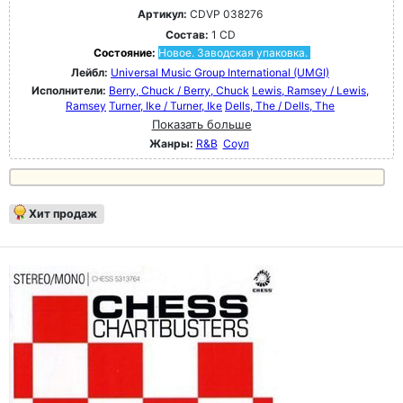
Артикул:
CDVP 038276
Состав:
1 CD
Состояние:
Новое. Заводская упаковка.
Лейбл:
Universal Music Group International (UMGI)
Исполнители:
Berry, Chuck / Berry, Chuck
Lewis, Ramsey / Lewis,
Ramsey
Turner, Ike / Turner, Ike
Dells, The / Dells, The
Показать больше
Жанры:
R&B
Соул
Хит продаж