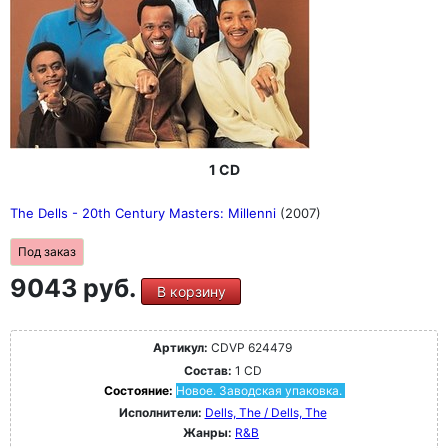
1 CD
The Dells - 20th Century Masters: Millenni
(2007)
Под заказ
9043 руб.
В корзину
Артикул:
CDVP 624479
Состав:
1 CD
Состояние:
Новое. Заводская упаковка.
Исполнители:
Dells, The / Dells, The
Жанры:
R&B