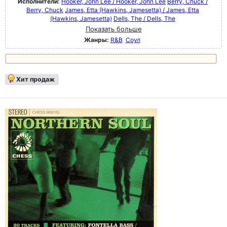
Исполнители:
Hooker, John Lee / Hooker, John Lee
Berry, Chuck /
Berry, Chuck
James, Etta (Hawkins, Jamesetta) / James, Etta
(Hawkins, Jamesetta)
Dells, The / Dells, The
Показать больше
Жанры:
R&B
Соул
Хит продаж