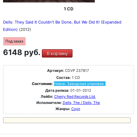
1 CD
Dells: They Said It Couldn't Be Done, But We Did It! (Expanded
Edition)
(2012)
Под заказ
6148 руб.
В корзину
Артикул:
CDVP 237817
Состав:
1 CD
Состояние:
Новое. Заводская упаковка.
Дата релиза:
01-01-2012
Лейбл:
Cherry Red Records Ltd.
Исполнители:
Dells, The / Dells, The
Жанры:
Соул