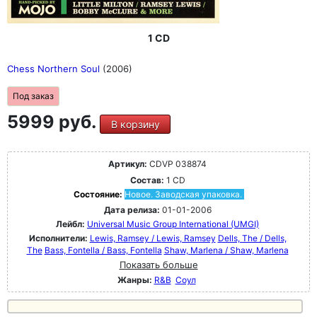
1 CD
Chess Northern Soul
(2006)
Под заказ
5999 руб.
В корзину
Артикул:
CDVP 038874
Состав:
1 CD
Состояние:
Новое. Заводская упаковка.
Дата релиза:
01-01-2006
Лейбл:
Universal Music Group International (UMGI)
Исполнители:
Lewis, Ramsey / Lewis, Ramsey
Dells, The / Dells,
The
Bass, Fontella / Bass, Fontella
Shaw, Marlena / Shaw, Marlena
Показать больше
Жанры:
R&B
Соул