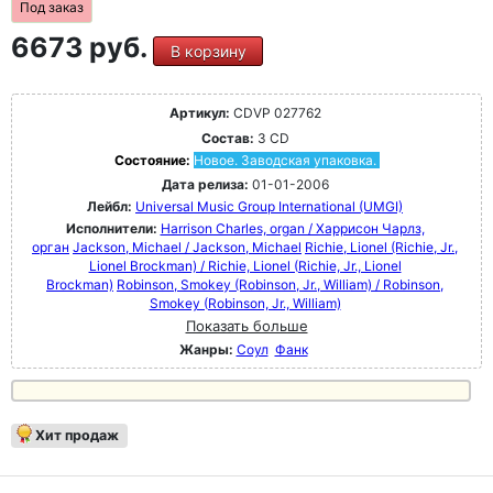
Под заказ
6673 руб.
В корзину
Артикул:
CDVP 027762
Состав:
3 CD
Состояние:
Новое. Заводская упаковка.
Дата релиза:
01-01-2006
Лейбл:
Universal Music Group International (UMGI)
Исполнители:
Harrison Charles, organ / Харрисон Чарлз,
орган
Jackson, Michael / Jackson, Michael
Richie, Lionel (Richie, Jr.,
Lionel Brockman) / Richie, Lionel (Richie, Jr., Lionel
Brockman)
Robinson, Smokey (Robinson, Jr., William) / Robinson,
Smokey (Robinson, Jr., William)
Показать больше
Жанры:
Соул
Фанк
Хит продаж