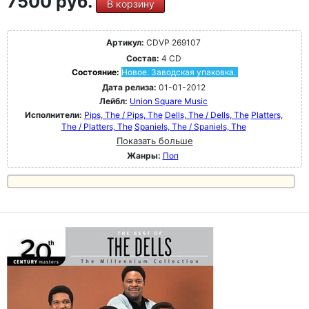
7500 руб.
В корзину
Артикул:
CDVP 269107
Состав:
4 CD
Состояние:
Новое. Заводская упаковка.
Дата релиза:
01-01-2012
Лейбл:
Union Square Music
Исполнители:
Pips, The / Pips, The
Dells, The / Dells, The
Platters,
The / Platters, The
Spaniels, The / Spaniels, The
Показать больше
Жанры:
Поп