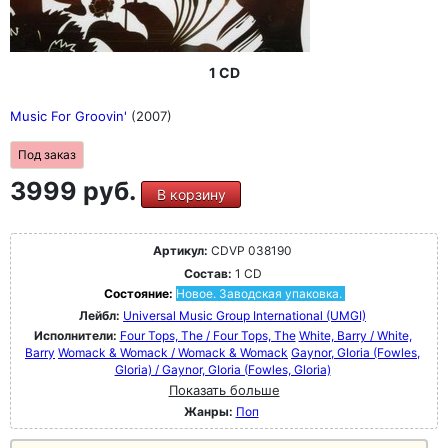
1 CD
Music For Groovin'
(2007)
Под заказ
3999 руб.
В корзину
Артикул:
CDVP 038190
Состав:
1 CD
Состояние:
Новое. Заводская упаковка.
Лейбл:
Universal Music Group International (UMGI)
Исполнители:
Four Tops, The / Four Tops, The
White, Barry / White,
Barry
Womack & Womack / Womack & Womack
Gaynor, GIoria (Fowles,
Gloria) / Gaynor, GIoria (Fowles, Gloria)
Показать больше
Жанры:
Поп