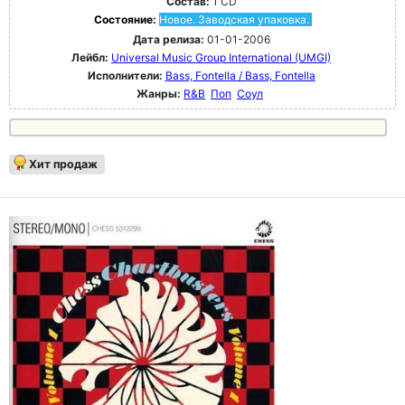
Состав:
1 CD
Состояние:
Новое. Заводская упаковка.
Дата релиза:
01-01-2006
Лейбл:
Universal Music Group International (UMGI)
Исполнители:
Bass, Fontella / Bass, Fontella
Жанры:
R&B
Поп
Соул
Хит продаж