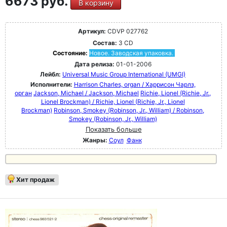
6673 руб.
В корзину
Артикул:
CDVP 027762
Состав:
3 CD
Состояние:
Новое. Заводская упаковка.
Дата релиза:
01-01-2006
Лейбл:
Universal Music Group International (UMGI)
Исполнители:
Harrison Charles, organ / Харрисон Чарлз,
орган
Jackson, Michael / Jackson, Michael
Richie, Lionel (Richie, Jr.,
Lionel Brockman) / Richie, Lionel (Richie, Jr., Lionel
Brockman)
Robinson, Smokey (Robinson, Jr., William) / Robinson,
Smokey (Robinson, Jr., William)
Показать больше
Жанры:
Соул
Фанк
Хит продаж