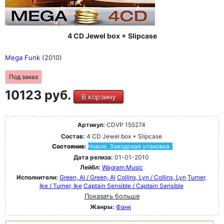
4 CD Jewel box + Slipcase
Mega Funk
(2010)
Под заказ
10123 руб.
В корзину
Артикул:
CDVP 155274
Состав:
4 CD Jewel box + Slipcase
Состояние:
Новое. Заводская упаковка.
Дата релиза:
01-01-2010
Лейбл:
Wagram Music
Исполнители:
Green, Al / Green, Al
Collins, Lyn / Collins, Lyn
Turner,
Ike / Turner, Ike
Captain Sensible / Captain Sensible
Показать больше
Жанры:
Фанк