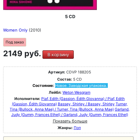
5 CD
Women Only
(2010)
Под заказ
2149 руб.
В корзину
Артикул:
CDVP 188205
Состав:
5 CD
Состояние:
Новое. Заводская упаковка.
Лейбл:
Weton Wesgram
Исполнители:
Piaf, Edith (Gassion, Édith Giovanna) / Piaf, Edith
(Gassion, Édith Giovanna)
Bassey, Shirley / Bassey, Shirley
Turner,
Tina (Bullock, Anna Mae) / Turner, Tina (Bullock, Anna Mae)
Garland,
Judy (Gumm, Frances Ethel) / Garland, Judy (Gumm, Frances Ethel)
Показать больше
Жанры:
Поп