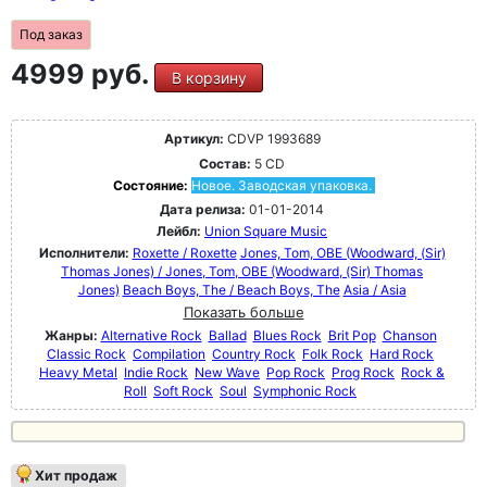
Под заказ
4999 руб.
В корзину
Артикул:
CDVP 1993689
Состав:
5 CD
Состояние:
Новое. Заводская упаковка.
Дата релиза:
01-01-2014
Лейбл:
Union Square Music
Исполнители:
Roxette / Roxette
Jones, Tom, OBE (Woodward, (Sir)
Thomas Jones) / Jones, Tom, OBE (Woodward, (Sir) Thomas
Jones)
Beach Boys, The / Beach Boys, The
Asia / Asia
Показать больше
Жанры:
Alternative Rock
Ballad
Blues Rock
Brit Pop
Chanson
Classic Rock
Compilation
Country Rock
Folk Rock
Hard Rock
Heavy Metal
Indie Rock
New Wave
Pop Rock
Prog Rock
Rock &
Roll
Soft Rock
Soul
Symphonic Rock
Хит продаж