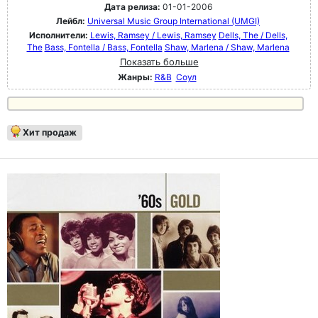
Дата релиза:
01-01-2006
Лейбл:
Universal Music Group International (UMGI)
Исполнители:
Lewis, Ramsey / Lewis, Ramsey
Dells, The / Dells,
The
Bass, Fontella / Bass, Fontella
Shaw, Marlena / Shaw, Marlena
Показать больше
Жанры:
R&B
Соул
Хит продаж