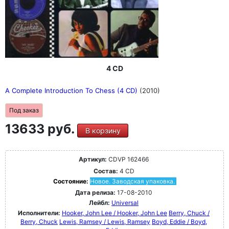
4 CD
A Complete Introduction To Chess (4 CD)
(2010)
Под заказ
13633 руб.
В корзину
Артикул:
CDVP 162466
Состав:
4 CD
Состояние:
Новое. Заводская упаковка.
Дата релиза:
17-08-2010
Лейбл:
Universal
Исполнители:
Hooker, John Lee / Hooker, John Lee
Berry, Chuck /
Berry, Chuck
Lewis, Ramsey / Lewis, Ramsey
Boyd, Eddie / Boyd,