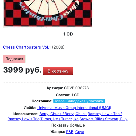
1 CD
Chess Chartbusters Vol.1
(2008)
Под заказ
3999 руб.
В корзину
Артикул:
CDVP 038278
Состав:
1 CD
Состояние:
Новое. Заводская упаковка.
Лейбл:
Universal Music Group International (UMGI)
Исполнители:
Berry, Chuck / Berry, Chuck
Ramsey Lewis Trio /
Ramsey Lewis Trio
Turner, Ike / Turner, Ike
Stewart, Billy / Stewart, Billy
Показать больше
Жанры:
R&B
Соул