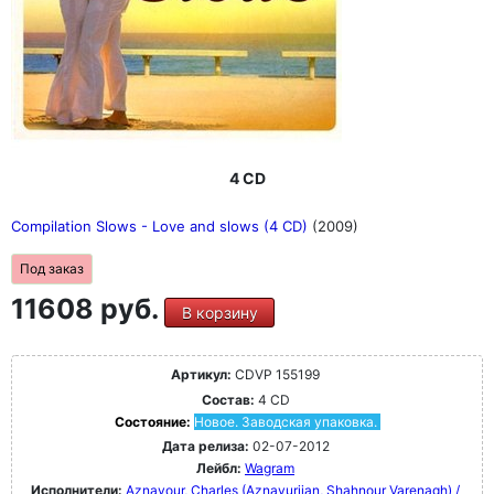
4 CD
Compilation Slows - Love and slows (4 CD)
(2009)
Под заказ
11608 руб.
В корзину
Артикул:
CDVP 155199
Состав:
4 CD
Состояние:
Новое. Заводская упаковка.
Дата релиза:
02-07-2012
Лейбл:
Wagram
Исполнители:
Aznavour, Charles (Aznavurjian, Shahnour Varenagh) /