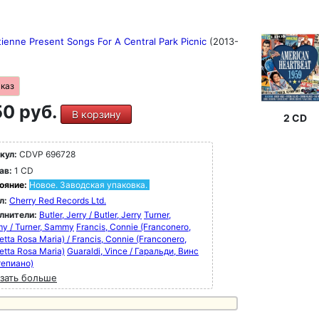
tienne Present Songs For A Central Park Picnic
(2013-
аказ
0 руб.
В корзину
2 CD
кул:
CDVP 696728
ав:
1 CD
ояние:
Новое. Заводская упаковка.
л:
Cherry Red Records Ltd.
лнители:
Butler, Jerry / Butler, Jerry
Turner,
y / Turner, Sammy
Francis, Connie (Franconero,
tta Rosa Maria) / Francis, Connie (Franconero,
tta Rosa Maria)
Guaraldi, Vince / Гаральди, Винс
тепиано)
зать больше