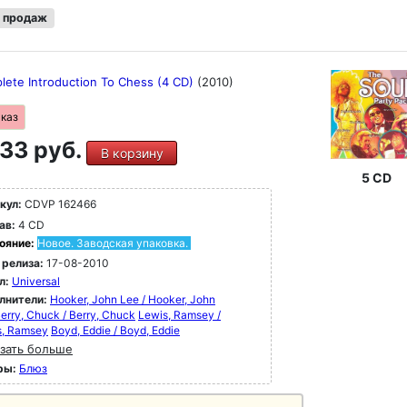
 продаж
lete Introduction To Chess (4 CD)
(2010)
аказ
33 руб.
В корзину
5 CD
кул:
CDVP 162466
ав:
4 CD
ояние:
Новое. Заводская упаковка.
 релиза:
17-08-2010
л:
Universal
лнители:
Hooker, John Lee / Hooker, John
erry, Chuck / Berry, Chuck
Lewis, Ramsey /
s, Ramsey
Boyd, Eddie / Boyd, Eddie
зать больше
ры:
Блюз