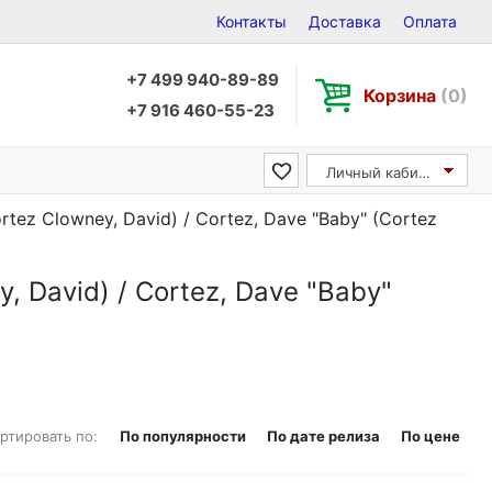
Контакты
Доставка
Оплата
+7 499 940-89-89
Корзина
(0)
+7 916 460-55-23
Личный кабинет
tez Clowney, David) / Cortez, Dave "Baby" (Cortez
, David) / Cortez, Dave "Baby"
ртировать по:
По популярности
По дате релиза
По цене