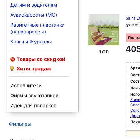
Детям и родителям
Аудиокассеты (MC)
Saint E
Раритетные пластинки
07-29)
(первопрессы)
Под з
Книги и Журналы
405
1 CD
Товары со скидкой
Хиты продаж
Арти
Сост
Сост
Исполнители
Лейб
Испо
Фирмы звукозаписи
Samm
Идеи для подарков
Conce
Conce
(фор
Пока
Фильтры