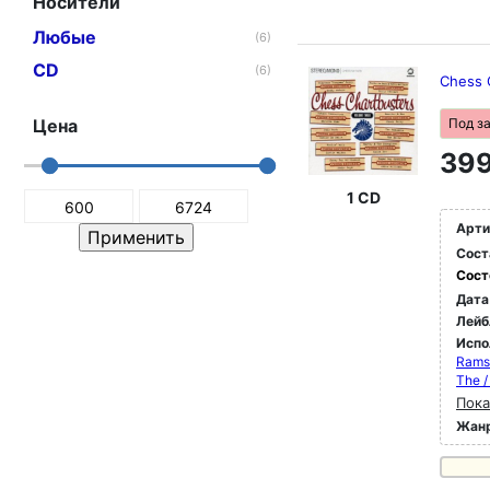
Носители
Любые
(6)
CD
(6)
Chess 
Цена
Под з
399
1 CD
Арти
Сост
Сост
Дата
Лейб
Испо
Rams
The /
Пока
Жан