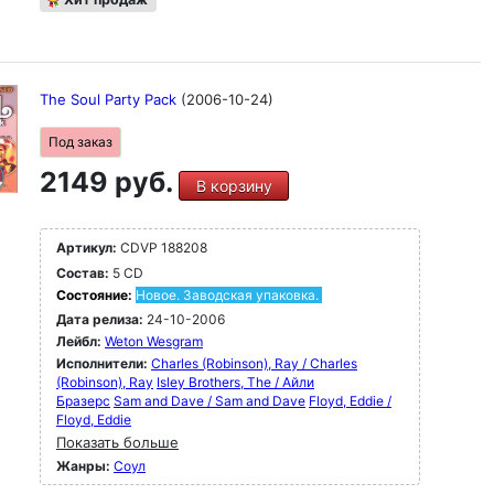
The Soul Party Pack
(2006-10-24)
Под заказ
2149 руб.
В корзину
Артикул:
CDVP 188208
Состав:
5 CD
Состояние:
Новое. Заводская упаковка.
Дата релиза:
24-10-2006
Лейбл:
Weton Wesgram
Исполнители:
Charles (Robinson), Ray / Charles
(Robinson), Ray
Isley Brothers, The / Айли
Бразерс
Sam and Dave / Sam and Dave
Floyd, Eddie /
Floyd, Eddie
Показать больше
Жанры:
Соул