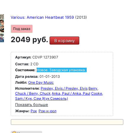
Various: American Heartbeat 1959
(2013)
Под заказ
2049 руб.
В корзину
Артикул:
CDVP 1273907
Состав:
2 CD
Состояние:
Новое. Заводская упаковка.
Дата релиза:
01-01-2013
Лейбл:
One Day Music
Исполнители:
Presley, Elvis / Presley, Elvis
Berry,
Chuck / Berry, Chuck
Anka, Paul / Anka, Paul
Cooke,
Sam / Кук, Сэм (Кук Сэмюэль)
Показать больше
Жанры:
Рок
Рок-н-poл