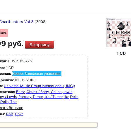
Chartbusters Vol.3
(2008)
аказ
9 руб.
В корзину
1 CD
кул:
CDVP 038225
ав:
1 CD
ояние:
Новое. Заводская упаковка.
 релиза:
01-01-2008
л:
Universal Music Group International (UMGI)
лнители:
Berry, Chuck / Berry, Chuck
Lewis,
ey / Lewis, Ramsey
Turner, Ike / Turner, Ike
Dells,
 Dells, The
зать больше
ры:
R&B
Соул