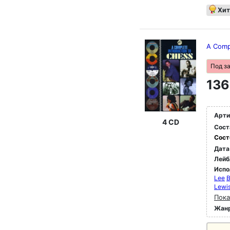
Хит
A Comp
Под з
136
Арти
4 CD
Сост
Сост
Дата
Лейб
Испо
Lee
B
Lewi
Пока
Жан