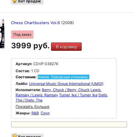
Хит продаж
Chess Chartbusters Vol.6
(2008)
Под заказ
3999 руб.
В корзину
Артикул:
CDVP 038276
Состав:
1 CD
Состояние:
Новое. Заводская упаковка.
Лейбл:
Universal Music Group International (UMGI)
Исполнители:
Berry, Chuck / Berry, Chuck
Lewis,
Ramsey / Lewis, Ramsey
Turner, Ike / Turner, Ike
Dells,
The / Dells, The
Показать больше
Жанры:
R&B
Соул
Хит продаж