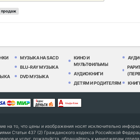
 продаж
НКИ
МУЗЫКА НА SACD
КИНО И
АУДИ
МУЛЬТФИЛЬМЫ
BLU-RAY МУЗЫКА
РАРИ
АУДИОКНИГИ
(ПЕР
ЗЫКА
DVD МУЗЫКА
ДЕТЯМ И РОДИТЕЛЯМ
КНИГ
е на то, что цены и изображения носят исключительно информа
ями Статьи 437 (2) Гражданского кодекса Российской Федерац
оваров и услуг, пожалуйста, обращайтесь к менеджерам отдела