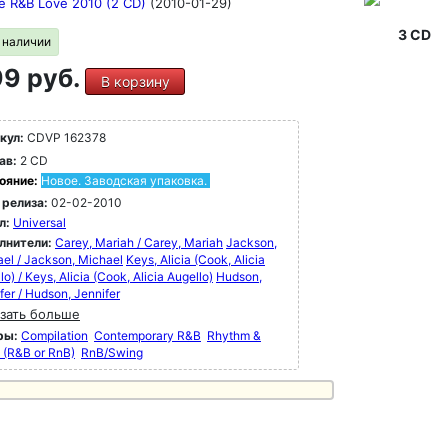
te R&B Love 2010 (2 CD)
(2010-01-29)
3 CD
в наличии
9 руб.
В корзину
кул:
CDVP 162378
ав:
2 CD
ояние:
Новое. Заводская упаковка.
 релиза:
02-02-2010
л:
Universal
лнители:
Carey, Mariah / Carey, Mariah
Jackson,
el / Jackson, Michael
Keys, Alicia (Cook, Alicia
lo) / Keys, Alicia (Cook, Alicia Augello)
Hudson,
fer / Hudson, Jennifer
зать больше
ры:
Compilation
Contemporary R&B
Rhythm &
 (R&B or RnB)
RnB/Swing