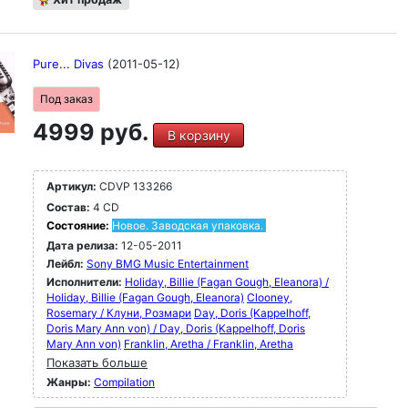
Pure... Divas
(2011-05-12)
Под заказ
4999 руб.
В корзину
Артикул:
CDVP 133266
Состав:
4 CD
Состояние:
Новое. Заводская упаковка.
Дата релиза:
12-05-2011
Лейбл:
Sony BMG Music Entertainment
Исполнители:
Holiday, Billie (Fagan Gough, Eleanora) /
Holiday, Billie (Fagan Gough, Eleanora)
Clooney,
Rosemary / Клуни, Розмари
Day, Doris (Kappelhoff,
Doris Mary Ann von) / Day, Doris (Kappelhoff, Doris
Mary Ann von)
Franklin, Aretha / Franklin, Aretha
Показать больше
Жанры:
Compilation