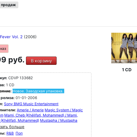
 продаж
 Fever Vol. 2
(2006)
аказ
9 руб.
В корзину
1 CD
кул:
CDVP 133682
ав:
1 CD
ояние:
Новое. Заводская упаковка.
 релиза:
01-01-2006
л:
Sony BMG Music Entertainment
лнители:
Amerie / Amerie
Magic System / Magic
em
Mami, Cheb (Khélifati, Mohammed) / Mami,
(Khélifati, Mohammed)
Mustapha / Mustapha
зать больше
ры:
R&B
Поп