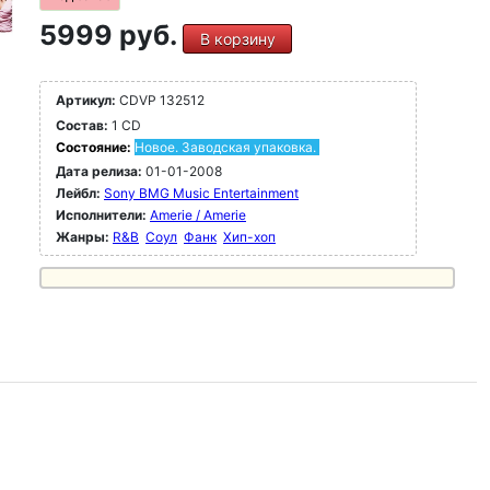
5999 руб.
В корзину
Артикул:
CDVP 132512
Состав:
1 CD
Состояние:
Новое. Заводская упаковка.
Дата релиза:
01-01-2008
Лейбл:
Sony BMG Music Entertainment
Исполнители:
Amerie / Amerie
Жанры:
R&B
Соул
Фанк
Хип-хоп