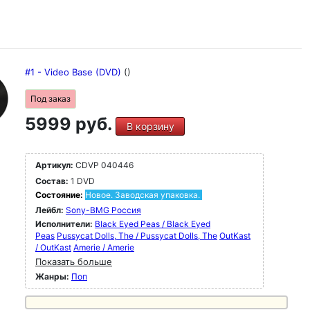
#1 - Video Base (DVD)
()
Под заказ
5999 руб.
В корзину
Артикул:
CDVP 040446
Состав:
1 DVD
Состояние:
Новое. Заводская упаковка.
Лейбл:
Sony-BMG Россия
Исполнители:
Black Eyed Peas / Black Eyed
Peas
Pussycat Dolls, The / Pussycat Dolls, The
OutKast
/ OutKast
Amerie / Amerie
Показать больше
Жанры:
Поп