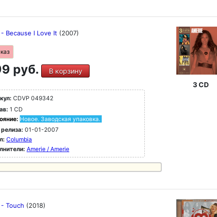
- Because I Love It
(2007)
аказ
9 руб.
В корзину
3 CD
кул:
CDVP 049342
ав:
1 CD
ояние:
Новое. Заводская упаковка.
 релиза:
01-01-2007
л:
Columbia
лнители:
Amerie / Amerie
 - Touch
(2018)