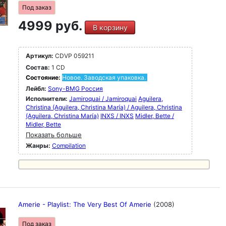
Под заказ
4999 руб.
В корзину
Артикул:
CDVP 059211
Состав:
1 CD
Состояние:
Новое. Заводская упаковка.
Лейбл:
Sony-BMG Россия
Исполнители:
Jamiroquai / Jamiroquai
Aguilera,
Christina (Aguilera, Christina María) / Aguilera, Christina
(Aguilera, Christina María)
INXS / INXS
Midler, Bette /
Midler, Bette
Показать больше
Жанры:
Compilation
Amerie - Playlist: The Very Best Of Amerie
(2008)
Под заказ