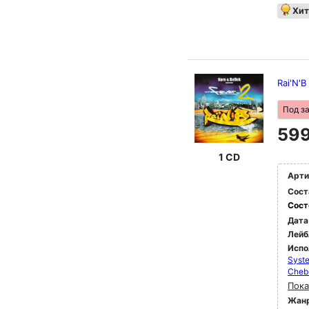
Хит
Rai'N'B
Под з
599
1 CD
Арти
Сост
Сост
Дата
Лейб
Испо
Syst
Cheb 
Пока
Жан