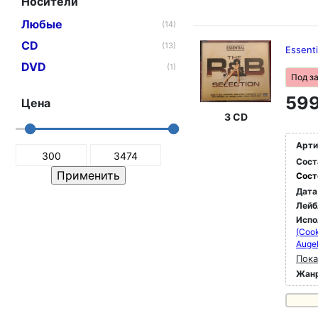
Носители
Любые
(14)
CD
(13)
Essenti
DVD
(1)
Под з
599
Цена
3 CD
Арти
Сост
Сост
Дата
Лейб
Испо
(Cook
Augel
Пока
Жан