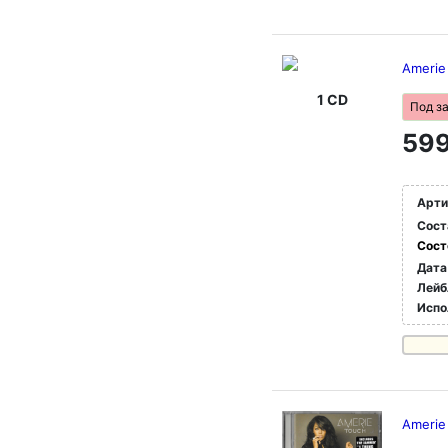
Amerie 
1 CD
Под з
599
Арти
Сост
Сост
Дата
Лейб
Испо
Amerie