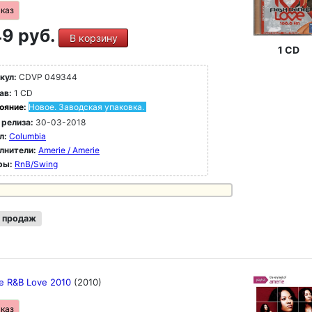
аказ
9 руб.
В корзину
1 CD
кул:
CDVP 049344
ав:
1 CD
ояние:
Новое. Заводская упаковка.
 релиза:
30-03-2018
л:
Columbia
лнители:
Amerie / Amerie
ры:
RnB/Swing
 продаж
te R&B Love 2010
(2010)
аказ