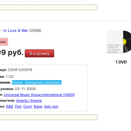
 - In Love & War
(2009)
аказ
9 руб.
В корзину
1 DVD
кул:
CDVP 030578
ав:
1 CD
ояние:
Новое. Заводская упаковка.
 релиза:
03-11-2009
л:
Universal Music Group International (UMGI)
лнители:
Amerie / Amerie
ры:
R&B
Поп
Соул
Фанк
Хип-хоп