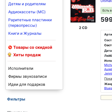
Ultima
Детям и родителям
Есть 
Аудиокассеты (MC)
599
Раритетные пластинки
(первопрессы)
2 CD
Книги и Журналы
Арти
Сост
Сост
Товары со скидкой
Дата
Хиты продаж
Лейб
Испо
Micha
Исполнители
Augel
Jenni
Фирмы звукозаписи
Пока
Идеи для подарков
Жан
Blues
Фильтры