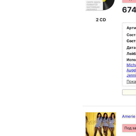
674
2 CD
Арти
Сост
Сост
Дата
Лейб
Испо
Micha
Augel
Jenni
Пока
Amerie 
Под з