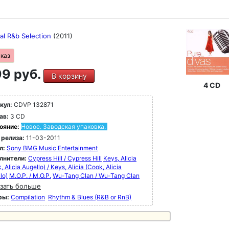
al R&b Selection
(2011)
аказ
9 руб.
В корзину
4 CD
кул:
CDVP 132871
ав:
3 CD
ояние:
Новое. Заводская упаковка.
 релиза:
11-03-2011
л:
Sony BMG Music Entertainment
лнители:
Cypress Hill / Cypress Hill
Keys, Alicia
, Alicia Augello) / Keys, Alicia (Cook, Alicia
lo)
M.O.P. / M.O.P.
Wu-Tang Clan / Wu-Tang Clan
зать больше
ры:
Compilation
Rhythm & Blues (R&B or RnB)