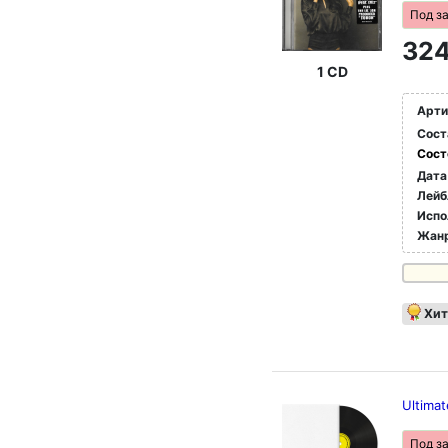
Под з
324
1 CD
Арти
Сост
Сост
Дата
Лейб
Испо
Жан
Хит
Ultima
Под з