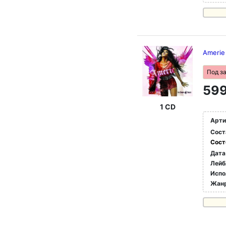
Amerie
Под з
599
1 CD
Арти
Сост
Сост
Дата
Лейб
Испо
Жан