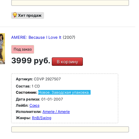
Хит продаж
AMERIE: Because I Love It
(2007)
Под заказ
3999 руб.
В корзину
Артикул:
CDVP 2927507
Состав:
1 CD
Состояние:
Новое. Заводская упаковка.
Дата релиза:
01-01-2007
Лейбл:
Союз
Исполнители:
Amerie / Amerie
Жанры:
RnB/Swing