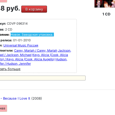
8 руб.
В корзину
1 CD
кул:
CDVP 096314
ав:
2 CD
ояние:
Новое. Заводская упаковка.
 релиза:
01-01-2010
л:
Universal Music Россия
лнители:
Carey, Mariah / Carey, Mariah
Jackson,
el / Jackson, Michael
Keys, Alicia (Cook, Alicia
lo) / Keys, Alicia (Cook, Alicia Augello)
Hudson,
fer / Hudson, Jennifer
зать больше
- Because I Love It
(2008)
аказ