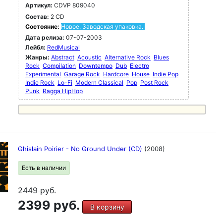
Артикул:
CDVP 809040
Состав:
2 CD
Состояние:
Новое. Заводская упаковка.
Дата релиза:
07-07-2003
Лейбл:
RedMusical
Жанры:
Abstract
Acoustic
Alternative Rock
Blues
Rock
Compilation
Downtempo
Dub
Electro
Experimental
Garage Rock
Hardcore
House
Indie Pop
Indie Rock
Lo-Fi
Modern Classical
Pop
Post Rock
Punk
Ragga HipHop
Ghislain Poirier - No Ground Under (CD)
(2008)
Есть в наличии
2449
руб.
2399 руб.
В корзину