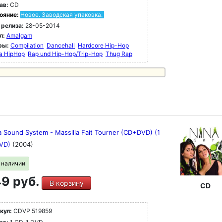
ав:
CD
ояние:
Новое. Заводская упаковка.
 релиза:
28-05-2014
л:
Amalgam
ры:
Compilation
Dancehall
Hardcore Hip-Hop
a HipHop
Rap und Hip-Hop/Trip-Hop
Thug Rap
a Sound System - Massilia Fait Tourner (CD+DVD) (1
DVD)
(2004)
в наличии
9 руб.
В корзину
CD
кул:
CDVP 519859