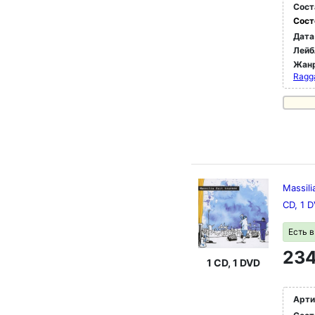
Сост
Сост
Дата
Лейб
Жан
Ragg
Massili
CD, 1 
Есть 
234
1 CD, 1 DVD
Арти