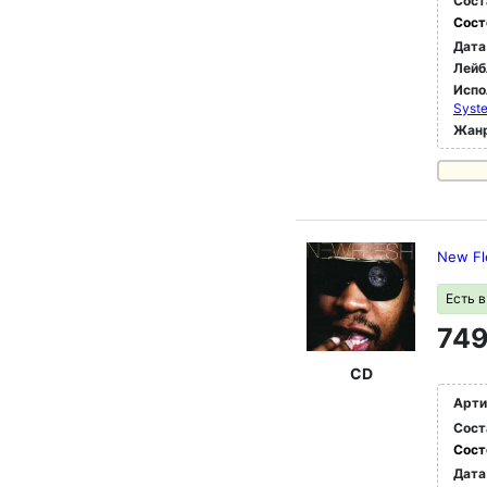
Сост
Сост
Дата
Лейб
Испо
Syst
Жан
New Fle
Есть 
749
CD
Арти
Сост
Сост
Дата