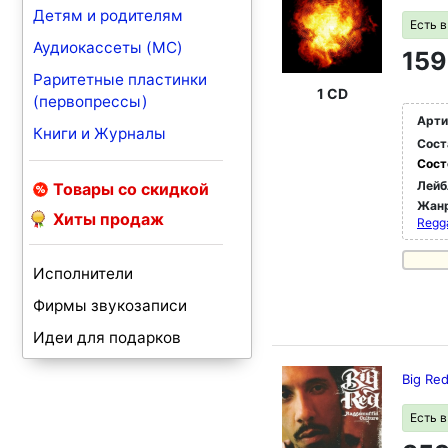
Детям и родителям
Есть 
Аудиокассеты (MC)
159
Раритетные пластинки
1 CD
(первопрессы)
Арти
Книги и Журналы
Сост
Сост
Лейб
Товары со скидкой
Жан
Хиты продаж
Regg
Исполнители
Фирмы звукозаписи
Идеи для подарков
Big Re
Есть 