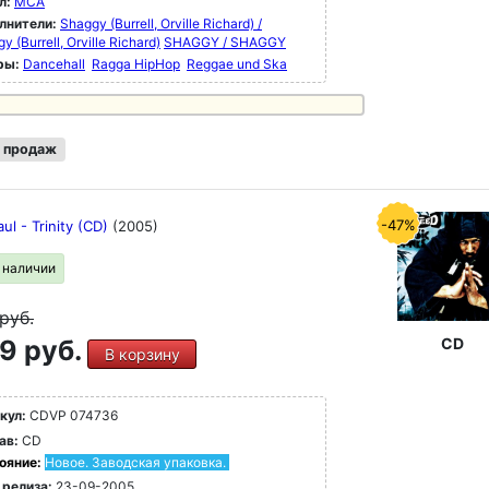
л:
MCA
лнители:
Shaggy (Burrell, Orville Richard) /
y (Burrell, Orville Richard)
SHAGGY / SHAGGY
ры:
Dancehall
Ragga HipHop
Reggae und Ska
 продаж
-47%
ul - Trinity (CD)
(2005)
в наличии
руб.
9 руб.
CD
В корзину
кул:
CDVP 074736
ав:
CD
ояние:
Новое. Заводская упаковка.
 релиза:
23-09-2005