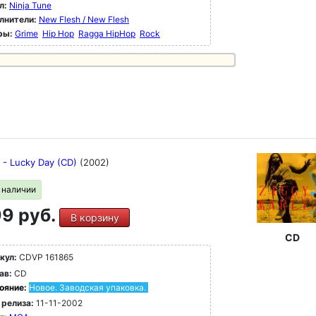
л:
Ninja Tune
лнители:
New Flesh / New Flesh
ры:
Grime
Hip Hop
Ragga HipHop
Rock
 - Lucky Day (CD)
(2002)
в наличии
9 руб.
В корзину
CD
кул:
CDVP 161865
ав:
CD
ояние:
Новое. Заводская упаковка.
 релиза:
11-11-2002