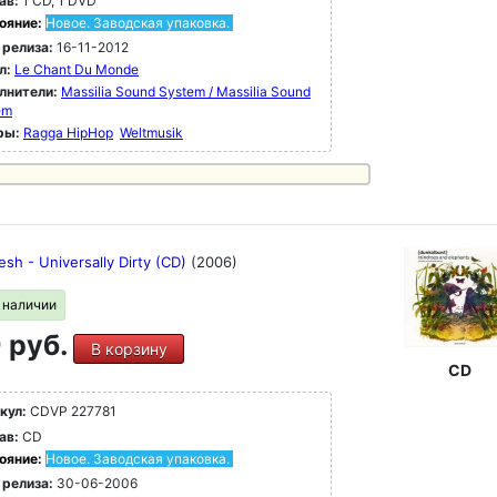
ав:
1 CD, 1 DVD
ояние:
Новое. Заводская упаковка.
 релиза:
16-11-2012
л:
Le Chant Du Monde
лнители:
Massilia Sound System / Massilia Sound
em
ры:
Ragga HipHop
Weltmusik
sh - Universally Dirty (CD)
(2006)
в наличии
 руб.
В корзину
CD
кул:
CDVP 227781
ав:
CD
ояние:
Новое. Заводская упаковка.
 релиза:
30-06-2006