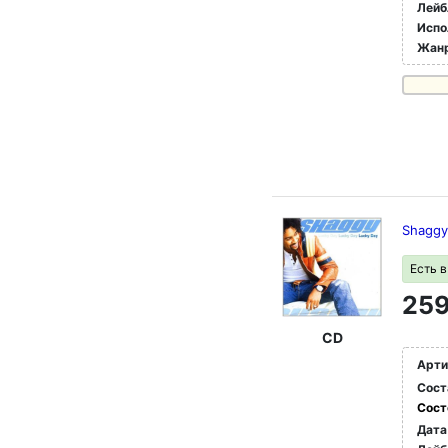
Лейб
Испо
Жан
Shaggy
Есть 
259
CD
Арти
Сост
Сост
Дата