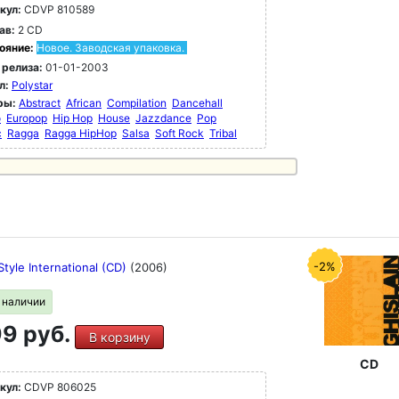
кул:
CDVP 810589
ав:
2 CD
ояние:
Новое. Заводская упаковка.
 релиза:
01-01-2003
л:
Polystar
ры:
Abstract
African
Compilation
Dancehall
o
Europop
Hip Hop
House
Jazzdance
Pop
c
Ragga
Ragga HipHop
Salsa
Soft Rock
Tribal
-2%
tyle International (CD)
(2006)
в наличии
9 руб.
В корзину
CD
кул:
CDVP 806025