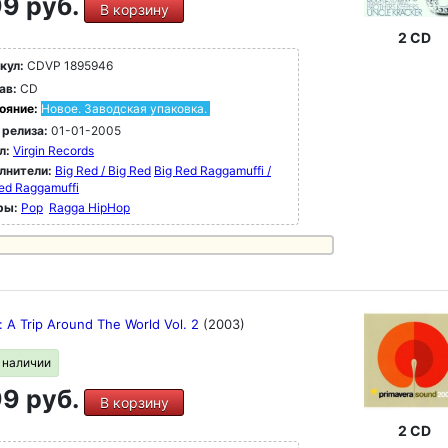
9 руб.
В корзину
2 CD
кул:
CDVP 1895946
ав:
CD
ояние:
Новое. Заводская упаковка.
 релиза:
01-01-2005
л:
Virgin Records
лнители:
Big Red / Big Red
Big Red Raggamuffi /
ed Raggamuffi
ры:
Pop
Ragga HipHop
: A Trip Around The World Vol. 2
(2003)
в наличии
9 руб.
В корзину
2 CD