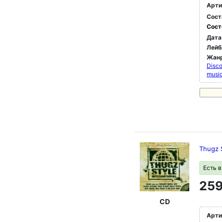
Арти
Сост
Сост
Дата
Лейб
Жан
Disc
musi
Thugz S
Есть 
259
CD
Арти