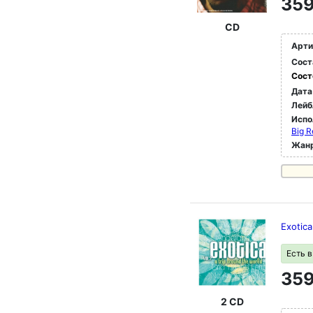
359
CD
Арти
Сост
Сост
Дата
Лейб
Испо
Big R
Жан
Exotica
Есть 
359
2 CD