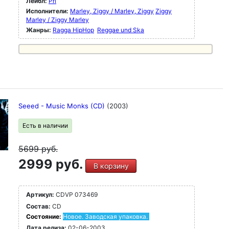
Лейбл:
Pri
Исполнители:
Marley, Ziggy / Marley, Ziggy
Ziggy
Marley / Ziggy Marley
Жанры:
Ragga HipHop
Reggae und Ska
Seeed - Music Monks (CD)
(2003)
Есть в наличии
5699
руб.
2999 руб.
В корзину
Артикул:
CDVP 073469
Состав:
CD
Состояние:
Новое. Заводская упаковка.
Дата релиза:
02-06-2003