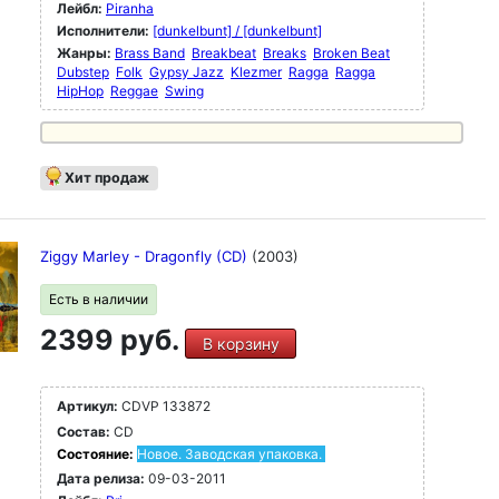
Лейбл:
Piranha
Исполнители:
[dunkelbunt] / [dunkelbunt]
Жанры:
Brass Band
Breakbeat
Breaks
Broken Beat
Dubstep
Folk
Gypsy Jazz
Klezmer
Ragga
Ragga
HipHop
Reggae
Swing
Хит продаж
Ziggy Marley - Dragonfly (CD)
(2003)
Есть в наличии
2399 руб.
В корзину
Артикул:
CDVP 133872
Состав:
CD
Состояние:
Новое. Заводская упаковка.
Дата релиза:
09-03-2011