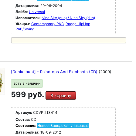
Дата релиза:
29-06-2004
Лейбл:
Universal
Исполнители:
Nina Sky (duo) / Nina Sky (duo)
Жанры:
Contemporary R&B
Ragga HipHop
RnB/Swing
[Dunkelbunt] - Raindrops And Elephants (CD)
(2009)
Есть в наличии
599 руб.
В корзину
Артикул:
CDVP 213414
Состав:
CD
Состояние:
Новое. Заводская упаковка.
Дата релиза:
18-09-2012