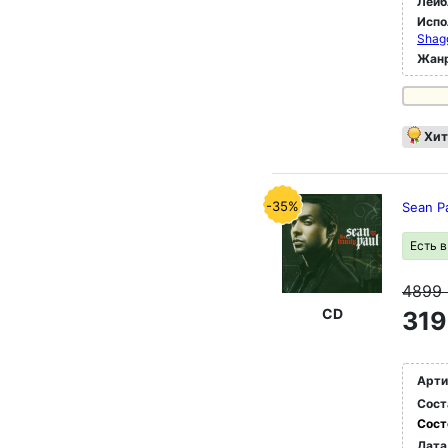
Лейб
Испо
Shagg
Жан
Хит
-35%
Sean Pa
Есть 
4899
CD
319
Арти
Сост
Сост
Дата