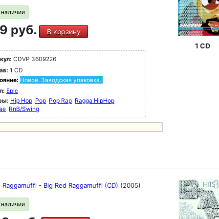
в наличии
9 руб.
В корзину
1 CD
кул:
CDVP 3609226
ав:
1 CD
ояние:
Новое. Заводская упаковка.
л:
Epic
ры:
Hip Hop
Pop
Pop Rap
Ragga HipHop
ae
RnB/Swing
d Raggamuffi - Big Red Raggamuffi (CD)
(2005)
в наличии