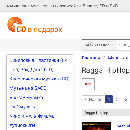
4 миллиона музыкальных записей на Виниле, CD и DVD
Главная
Музыкал
Виниловые Пластинки (LP)
Ragga HipHop
Поп, Рок, Джаз (CD)
Классическая музыка (CD)
Все
Музыка на SACD
Blu-ray музыка
1
2
3
< Назад
DVD музыка
Ragga HipHop
Кино и мультфильмы
Аудиокниги
Sean Ki