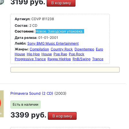
3199 руб.
В корзину
Артикул:
CDVP 811238
Состав:
2 CD
Состояние:
Новое. Заводская упаковка.
Дата релиза:
01-01-2001
Лейбл:
Sony BMG Music Entertainment
Жанры:
Compilation
Country Rock
Downtempo
Euro
House
Hip Hop
House
Pop Rap
Pop Rock
Progressive Trance
Ragga HipHop
RnB/Swing
Trance
Primavera Sound (2 CD)
(2003)
Есть в наличии
3399 руб.
В корзину