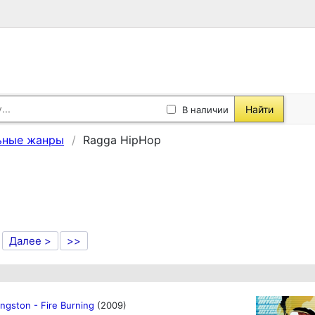
Найти
В наличии
ьные жанры
Ragga HipHop
Далее >
>>
ngston - Fire Burning
(2009)