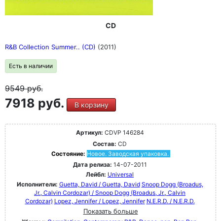
CD
R&B Collection Summer.. (CD)
(2011)
Есть в наличии
9549
руб.
7918 руб.
В корзину
Артикул:
CDVP 146284
Состав:
CD
Состояние:
Новое. Заводская упаковка.
Дата релиза:
14-07-2011
Лейбл:
Universal
Исполнители:
Guetta, David / Guetta, David
Snoop Dogg (Broadus,
Jr., Calvin Cordozar) / Snoop Dogg (Broadus, Jr., Calvin
Cordozar)
Lopez, Jennifer / Lopez, Jennifer
N.E.R.D. / N.E.R.D.
Показать больше