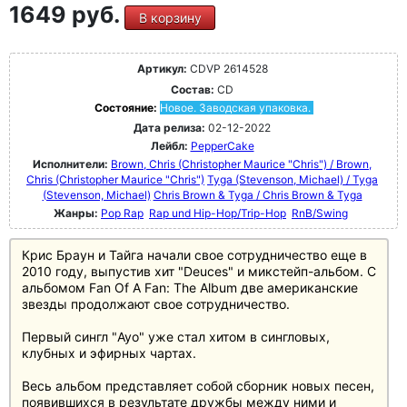
1649 руб.
В корзину
Артикул:
CDVP 2614528
Состав:
CD
Состояние:
Новое. Заводская упаковка.
Дата релиза:
02-12-2022
Лейбл:
PepperCake
Исполнители:
Brown, Chris (Christopher Maurice "Chris") / Brown,
Chris (Christopher Maurice "Chris")
Tyga (Stevenson, Michael) / Tyga
(Stevenson, Michael)
Chris Brown & Tyga / Chris Brown & Tyga
Жанры:
Pop Rap
Rap und Hip-Hop/Trip-Hop
RnB/Swing
Крис Браун и Тайга начали свое сотрудничество еще в
2010 году, выпустив хит "Deuces" и микстейп-альбом. С
альбомом Fan Of A Fan: The Album две американские
звезды продолжают свое сотрудничество.
Первый сингл "Ayo" уже стал хитом в сингловых,
клубных и эфирных чартах.
Весь альбом представляет собой сборник новых песен,
появившихся в результате дружбы между ними и