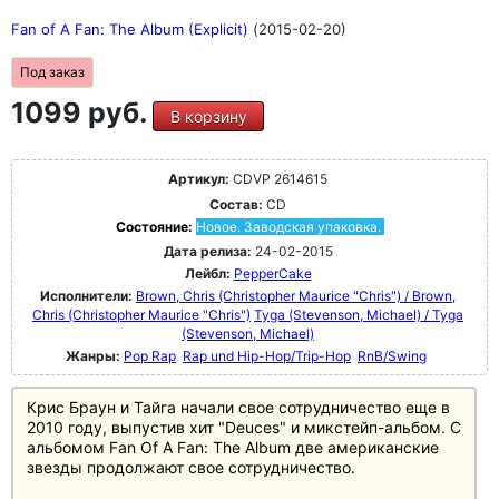
Fan of A Fan: The Album (Explicit)
(2015-02-20)
Под заказ
1099 руб.
В корзину
Артикул:
CDVP 2614615
Состав:
CD
Состояние:
Новое. Заводская упаковка.
Дата релиза:
24-02-2015
Лейбл:
PepperCake
Исполнители:
Brown, Chris (Christopher Maurice "Chris") / Brown,
Chris (Christopher Maurice "Chris")
Tyga (Stevenson, Michael) / Tyga
(Stevenson, Michael)
Жанры:
Pop Rap
Rap und Hip-Hop/Trip-Hop
RnB/Swing
Крис Браун и Тайга начали свое сотрудничество еще в
2010 году, выпустив хит "Deuces" и микстейп-альбом. С
альбомом Fan Of A Fan: The Album две американские
звезды продолжают свое сотрудничество.