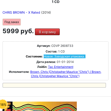
1 CD
CHRIS BROWN - X Rated
(2014)
Под заказ
5999 руб.
В корзину
Артикул:
CDVP 2608733
Состав:
1 CD
Состояние:
Новое. Заводская упаковка.
Дата релиза:
01-01-2014
Лейбл:
Tac Entertainment
Исполнители:
Brown, Chris (Christopher Maurice "Chris") / Brown,
Chris (Christopher Maurice "Chris")
-18%