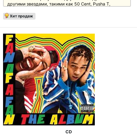
другими звездами, такими как 50 Cent, Pusha T,
ScHoolBoy Q, J305 & T.I., Wale, Lil Boosie.
Хит продаж
CD