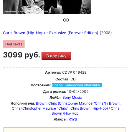
CD
Chris Brown (Hip-Hop) - Exclusive (Forever Edition)
(2008)
Под заказ
3099 руб.
В корзину
Артикул:
CDVP 049428
Состав:
CD
Состояние:
Новое. Заводская упаковка.
Дата релиза:
10-04-2009
Лейбл:
Sony Music
Исполнители:
Brown, Chris (Christopher Maurice "Chris") / Brown,
Chris (Christopher Maurice "Chris")
Chris Brown (Hip-Hop) / Chris
Brown (Hip-Hop)
Жанры:
R'n'B