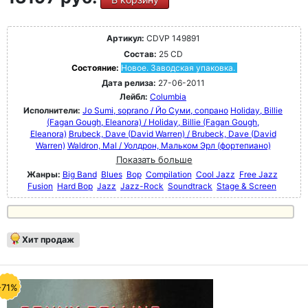
Артикул:
CDVP 149891
Состав:
25 CD
Состояние:
Новое. Заводская упаковка.
Дата релиза:
27-06-2011
Лейбл:
Columbia
Исполнители:
Jo Sumi, soprano / Йо Суми, сопрано
Holiday, Billie
(Fagan Gough, Eleanora) / Holiday, Billie (Fagan Gough,
Eleanora)
Brubeck, Dave (David Warren) / Brubeck, Dave (David
Warren)
Waldron, Mal / Уолдрон, Мальком Эрл (фортепиано)
Показать больше
Жанры:
Big Band
Blues
Bop
Compilation
Cool Jazz
Free Jazz
Fusion
Hard Bop
Jazz
Jazz-Rock
Soundtrack
Stage & Screen
Хит продаж
-71%