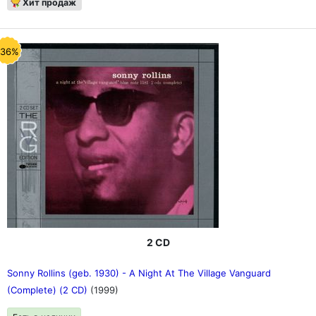
Хит продаж
-36%
2 CD
Sonny Rollins (geb. 1930) - A Night At The Village Vanguard
(Complete) (2 CD)
(1999)