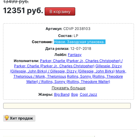
13499
руб.
12351 руб.
В корзину
Артикул:
CDVP 2038103
Состав:
LP
Состояние:
Новое. Заводская упаковка.
Дата релиза:
12-07-2018
Лейбл:
Fantasy
Исполнители:
Parker, Charlie (Parker Jr., Charles Christopher) /
Parker, Charlie (Parker Jr., Charles Christopher)
Gillespie, Dizzy
(Gillespie, John Birks) / Gillespie, Dizzy (Gillespie, John Birks)
Monk,
Thelonious / Monk, Thelonious
Rollins, Sonny (Rollins, Theodore
Walter) / Rollins, Sonny (Rollins, Theodore Walter)
Показать больше
Жанры:
Big Band
Bop
Cool Jazz
Хит продаж