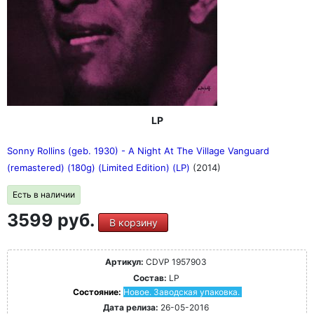
LP
Sonny Rollins (geb. 1930) - A Night At The Village Vanguard
(remastered) (180g) (Limited Edition) (LP)
(2014)
Есть в наличии
3599 руб.
В корзину
Артикул:
CDVP 1957903
Состав:
LP
Состояние:
Новое. Заводская упаковка.
Дата релиза:
26-05-2016