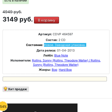
Есть в наличии
4949
руб.
3149 руб.
В корзину
Артикул:
CDVP 464597
Состав:
2 CD
Состояние:
Новое. Заводская упаковка.
Дата релиза:
01-04-2013
Лейбл:
Blue Note
Исполнители:
Rollins, Sonny (Rollins, Theodore Walter) / Rollins,
Sonny (Rollins, Theodore Walter)
Жанры:
Bop
Hard Bop
Хит продаж
-54%