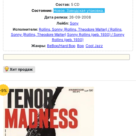
Состав:
5 CD
Состояние:
Новое. Заводская упаковка.
Дата релиза:
26-09-2008
Лейбл:
Sony
Исполнители:
Rollins, Sonny (Rollins, Theodore Walter) / Rollins,
Sonny (Rollins, Theodore Walter)
Sonny Rollins (geb. 1930) / Sonny
Rollins (geb. 1930)
Жанры:
BeBop/Hard Bop
Bop
Cool Jazz
Хит продаж
-9%