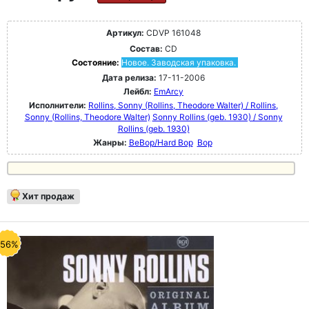
Артикул:
CDVP 161048
Состав:
CD
Состояние:
Новое. Заводская упаковка.
Дата релиза:
17-11-2006
Лейбл:
EmArcy
Исполнители:
Rollins, Sonny (Rollins, Theodore Walter) / Rollins,
Sonny (Rollins, Theodore Walter)
Sonny Rollins (geb. 1930) / Sonny
Rollins (geb. 1930)
Жанры:
BeBop/Hard Bop
Bop
Хит продаж
-56%