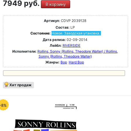
7949 руб.
В корзину
Артикул:
CDVP 2039128
Состав:
LP
Состояние:
Новое. Заводская упаковка.
Дата релиза:
02-09-2014
Лейбл:
RIVERSIDE
Исполнители:
Rollins, Sonny (Rollins, Theodore Walter) / Rollins,
Sonny (Rollins, Theodore Walter)
Жанры:
Bop
Hard Bop
Хит продаж
-8%