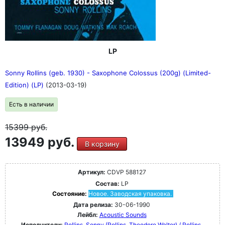
LP
Sonny Rollins (geb. 1930) - Saxophone Colossus (200g) (Limited-
Edition) (LP)
(2013-03-19)
Есть в наличии
15399
руб.
13949 руб.
В корзину
Артикул:
CDVP 588127
Состав:
LP
Состояние:
Новое. Заводская упаковка.
Дата релиза:
30-06-1990
Лейбл:
Acoustic Sounds
Исполнители:
Rollins, Sonny (Rollins, Theodore Walter) / Rollins,