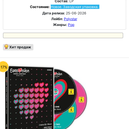
Состав:
LP
Состояние:
Новое. Заводская упаковка.
Дата релиза:
25-06-2026
Лейбл:
Polystar
Жанры:
Pop
Хит продаж
-17%