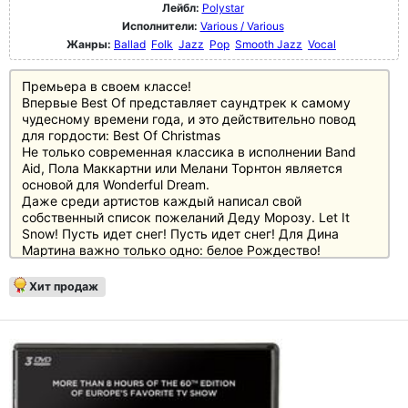
Лейбл:
Polystar
Исполнители:
Various / Various
Жанры:
Ballad
Folk
Jazz
Pop
Smooth Jazz
Vocal
Премьера в своем классе!
Впервые Best Of представляет саундтрек к самому
чудесному времени года, и это действительно повод
для гордости: Best Of Christmas
Не только современная классика в исполнении Band
Aid, Пола Маккартни или Мелани Торнтон является
основой для Wonderful Dream.
Даже среди артистов каждый написал свой
собственный список пожеланий Деду Морозу. Let It
Snow! Пусть идет снег! Пусть идет снег! Для Дина
Мартина важно только одно: белое Рождество!
Джастин Бибер и Мэрайя Кэри знают, что лучше сидеть
перед камином вдвоем, и говорят от души всем
Хит продаж
романтикам с песней All I Want For Christmas Is You.
Сэм Смит, Элен Фишер, Робби Уильямс и OneRepublic
также присоединяются к ним под рождественской
елкой - вот это праздник!
Устройте себе веселое Рождество с новым Best Of
Christmas!
Рождество может наступить!