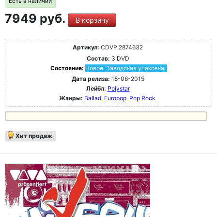
Есть в наличии
7949 руб.
В корзину
Артикул:
CDVP 2874632
Состав:
3 DVD
Состояние:
Новое. Заводская упаковка.
Дата релиза:
18-06-2015
Лейбл:
Polystar
Жанры:
Ballad
Europop
Pop Rock
Хит продаж