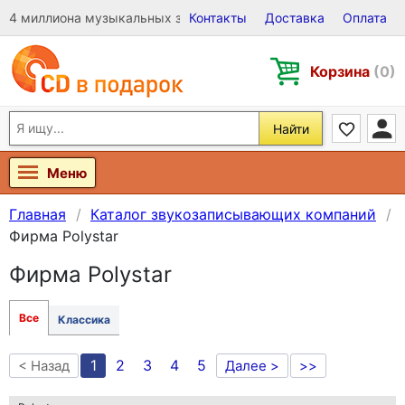
4 миллиона музыкальных записей на Виниле, CD и DVD
Контакты
Доставка
Оплата
Корзина
(0)
Найти
Меню
Главная
Каталог звукозаписывающих компаний
Фирма Polystar
Фирма Polystar
Все
Классика
1
2
3
4
5
< Назад
Далее >
>>