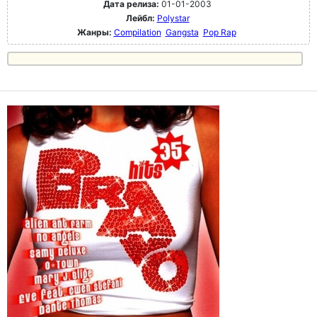
Дата релиза:
01-01-2003
Лейбл:
Polystar
Жанры:
Compilation
Gangsta
Pop Rap