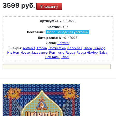
3599 руб.
В корзину
Артикул:
CDVP 810589
Состав:
2 CD
Состояние:
Новое. Заводская упаковка.
Дата релиза:
01-01-2003
Лейбл:
Polystar
Жанры:
Abstract
African
Compilation
Dancehall
Disco
Europop
Hip Hop
House
Jazzdance
Pop music
Ragga
Ragga HipHop
Salsa
Soft Rock
Tribal