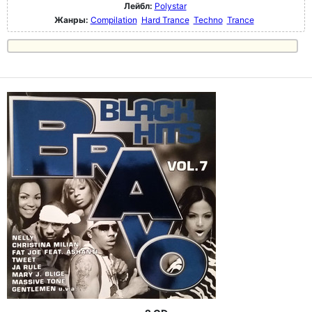
Лейбл:
Polystar
Жанры:
Compilation
Hard Trance
Techno
Trance