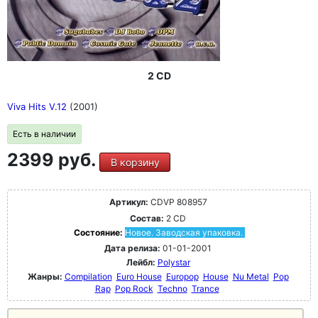
2 CD
Viva Hits V.12
(2001)
Есть в наличии
2399 руб.
В корзину
Артикул:
CDVP 808957
Состав:
2 CD
Состояние:
Новое. Заводская упаковка.
Дата релиза:
01-01-2001
Лейбл:
Polystar
Жанры:
Compilation
Euro House
Europop
House
Nu Metal
Pop
Rap
Pop Rock
Techno
Trance