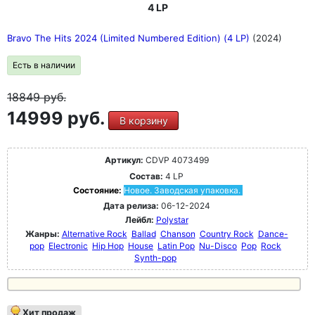
4 LP
Bravo The Hits 2024 (Limited Numbered Edition) (4 LP)
(2024)
Есть в наличии
18849
руб.
14999 руб.
В корзину
Артикул:
CDVP 4073499
Состав:
4 LP
Состояние:
Новое. Заводская упаковка.
Дата релиза:
06-12-2024
Лейбл:
Polystar
Жанры:
Alternative Rock
Ballad
Chanson
Country Rock
Dance-
pop
Electronic
Hip Hop
House
Latin Pop
Nu-Disco
Pop
Rock
Synth-pop
Хит продаж