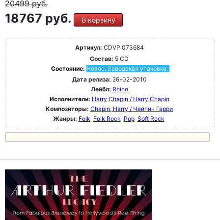
20499
руб.
18767 руб.
В корзину
Артикул:
CDVP 073684
Состав:
5 CD
Состояние:
Новое. Заводская упаковка.
Дата релиза:
26-02-2010
Лейбл:
Rhino
Исполнители:
Harry Chapin / Harry Chapin
Композиторы:
Chapin, Harry / Чейпин Гарри
Жанры:
Folk
Folk Rock
Pop
Soft Rock