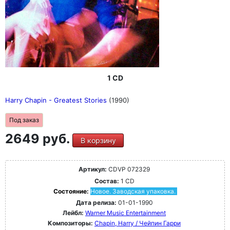
1 CD
Harry Chapin - Greatest Stories
(1990)
Под заказ
2649 руб.
В корзину
Артикул:
CDVP 072329
Состав:
1 CD
Состояние:
Новое. Заводская упаковка.
Дата релиза:
01-01-1990
Лейбл:
Warner Music Entertainment
Композиторы:
Chapin, Harry / Чейпин Гарри