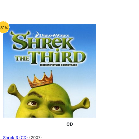
-81%
CD
Shrek 3 (CD)
(2007)