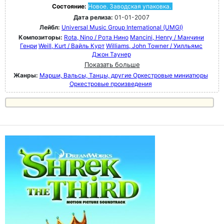
Состояние:
Новое. Заводская упаковка.
Дата релиза:
01-01-2007
Лейбл:
Universal Music Group International (UMGI)
Композиторы:
Rota, Nino / Рота Нино
Mancini, Henry / Манчини
Генри
Weill, Kurt / Вайль Курт
Williams, John Towner / Уилльямс
Джон Таунер
Показать больше
Жанры:
Марши, Вальсы, Танцы, другие Оркестровые миниатюры
Оркестровые произведения