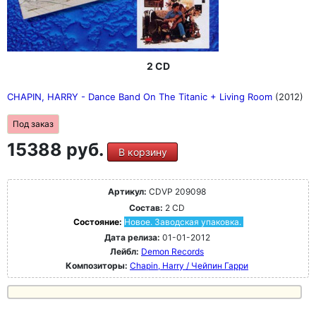
2 CD
CHAPIN, HARRY - Dance Band On The Titanic + Living Room
(2012)
Под заказ
15388 руб.
В корзину
Артикул:
CDVP 209098
Состав:
2 CD
Состояние:
Новое. Заводская упаковка.
Дата релиза:
01-01-2012
Лейбл:
Demon Records
Композиторы:
Chapin, Harry / Чейпин Гарри