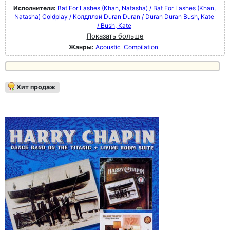
Исполнители:
Bat For Lashes (Khan, Natasha) / Bat For Lashes (Khan,
Natasha)
Coldplay / Колдплэй
Duran Duran / Duran Duran
Bush, Kate
/ Bush, Kate
Показать больше
Жанры:
Acoustic
Compilation
Хит продаж