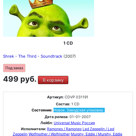
1 CD
Shrek - The Third - Soundtrack
(2007)
Под заказ
499 руб.
В корзину
Артикул:
CDVP 031191
Состав:
1 CD
Состояние:
Новое. Заводская упаковка.
Дата релиза:
01-01-2007
Лейбл:
Universal Music Россия
Исполнители:
Ramones / Ramones
Led Zeppelin / Led
Zeppelin
Wolfmother / Wolfmother
Murphy, Eddie / Murphy, Eddie