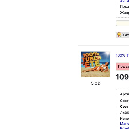
Sunsh
Пока
Жан
Хит
100% T
Под з
109
5 CD
Арти
Сост
Сост
Лейб
Испо
Marle
Roxet