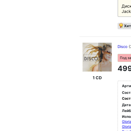
Диск
Jack
Хит
Disco
(
Под з
499
1 CD
Арти
Сост
Сост
Дата
Лейб
Испо
GIori
Glori