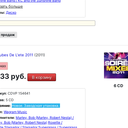
ine Band / KC and the Sunshine Band
зать больше
ры:
Диско
 продаж
ubes De L'ete 2011
(2011)
аказ
33 руб.
В корзину
6 CD
кул:
CDVP 154641
ав:
5 CD
ояние:
Новое. Заводская упаковка.
л:
Wagram Music
лнители:
Marley, Bob (Marley, Robert Nesta) /
y, Bob (Marley, Robert Nesta)
Roxette /
te
Starsailor / Starsailor
Supergrass / Supergrass