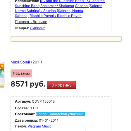
Исполнители:
KC and the Sunshine Band / KC and the
Sunshine Band
Shalamar / Shalamar
Sabrina (Salerno,
Norma Sabrina) / Sabrina (Salerno, Norma
Sabrina)
Ricchi e Poveri / Ricchi e Poveri
Показать больше
Жанры:
Эмбиент
Maxi Soleil
(2011)
Под заказ
8571 руб.
В корзину
Артикул:
CDVP 155015
Состав:
3 CD
Состояние:
Новое. Заводская упаковка.
Дата релиза:
01-01-2011
Лейбл:
Wagram Music