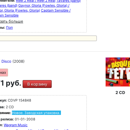
лнители:
Reel 2 Real / Reel 2 Real
Tavares (band)
ares (band)
Gaynor, GIoria (Fowles, Gloria) /
r, GIoria (Fowles, Gloria)
Captain Sensible /
in Sensible
зать больше
ры:
Поп
f Disco
(2008)
аказ
1 руб.
В корзину
2 CD
кул:
CDVP 154848
ав:
2 CD
ояние:
Новое. Заводская упаковка.
 релиза:
01-01-2008
л:
Wagram Music