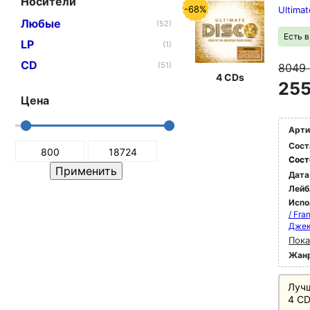
Носители
-68%
Ultimat
Любые
(52)
Есть 
LP
(1)
CD
(51)
8049
4 CDs
255
Цена
Арти
Сост
Сост
Дата
Лейб
Испо
/ Fra
Джек
Пока
Жан
Лучш
4 CD