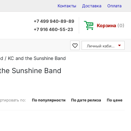
Контакты
Доставка
Оплата
+7 499 940-89-89
Корзина
(0)
+7 916 460-55-23
Личный кабинет
d / KC and the Sunshine Band
the Sunshine Band
ртировать по:
По популярности
По дате релиза
По цене