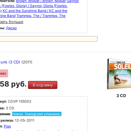
лнители:
Brown, Miquel / Brown, Miquel
Gaynor,
a (Fowles, Gloria) / Gaynor, GIoria (Fowles,
a)
KC and the Sunshine Band / KC and the
hine Band
Trammps, The / Trammps, The
зать больше
ры:
Диско
Funk (3 CD)
(2011)
аказ
58 руб.
В корзину
3 CD
кул:
CDVP 155002
ав:
3 CD
ояние:
Новое. Заводская упаковка.
 релиза:
12-05-2011
л:
Pias