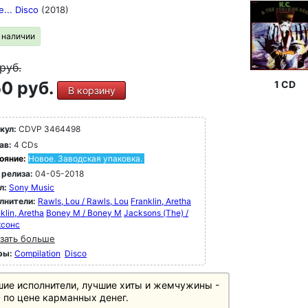
e... Disco
(2018)
в наличии
руб.
0 руб.
1 CD
В корзину
кул:
CDVP 3464498
ав:
4 CDs
ояние:
Новое. Заводская упаковка.
 релиза:
04-05-2018
л:
Sony Music
лнители:
Rawls, Lou / Rawls, Lou
Franklin, Aretha
nklin, Aretha
Boney M / Boney M
Jacksons (The) /
сонс
зать больше
ры:
Compilation
Disco
ие исполнители, лучшие хиты и жемчужины -
 по цене карманных денег.