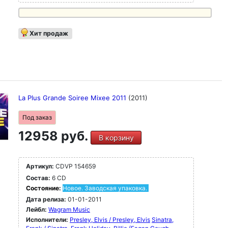
Хит продаж
La Plus Grande Soiree Mixee 2011
(2011)
Под заказ
12958 руб.
В корзину
Артикул:
CDVP 154659
Состав:
6 CD
Состояние:
Новое. Заводская упаковка.
Дата релиза:
01-01-2011
Лейбл:
Wagram Music
Исполнители:
Presley, Elvis / Presley, Elvis
Sinatra,