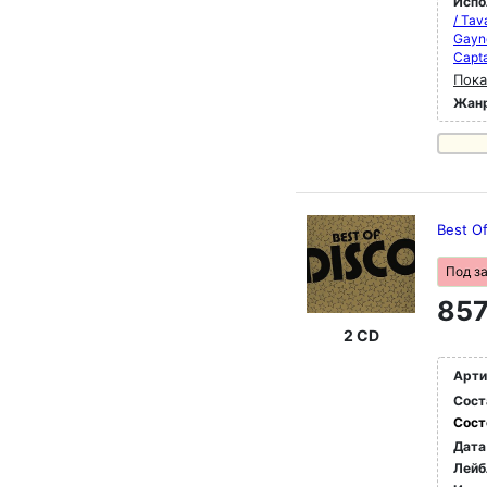
Испо
/ Tav
Gayno
Capta
Пока
Жан
Best O
Под з
857
2 CD
Арти
Сост
Сост
Дата
Лейб