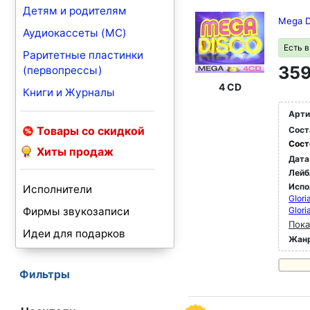
Детям и родителям
Mega D
Аудиокассеты (MC)
Есть 
Раритетные пластинки
359
(первопрессы)
4 CD
Книги и Журналы
Арти
Товары со скидкой
Сост
Сост
Хиты продаж
Дата
Лейб
Испо
Исполнители
GIori
Фирмы звукозаписи
Glori
Пока
Идеи для подарков
Жан
Фильтры