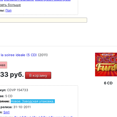
зать больше
ры:
Поп
 la soiree ideale (5 CD)
(2011)
аказ
33 руб.
В корзину
6 CD
кул:
CDVP 154733
ав:
5 CD
ояние:
Новое. Заводская упаковка.
 релиза:
31-10-2011
л:
Sm1