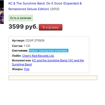
KC & The Sunshine Band: Do It Good (Expanded &
Remastered Deluxe Edition)
(2012)
Есть в наличии
3599 руб.
В корзину
Артикул:
CDVP 275509
Состав:
1 CD
Состояние:
Новое. Заводская упаковка.
Лейбл:
Cherry Red Records Ltd.
Исполнители:
KC and the Sunshine Band / KC and the
Sunshine Band
Жанры:
Pop