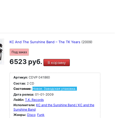
KC And The Sunshine Band ‎– The TK Years
(2009)
Под заказ
6523 руб.
В корзину
Артикул:
CDVP 041860
Состав:
2 CD
Состояние:
Новое. Заводская упаковка.
Дата релиза:
01-01-2009
Лейбл:
T.K. Records
Исполнители:
KC and the Sunshine Band / KC and the
Sunshine Band
Жанры:
Disco
Funk