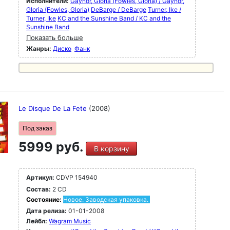
Исполнители:
Gaynor, GIoria (Fowles, Gloria) / Gaynor,
GIoria (Fowles, Gloria)
DeBarge / DeBarge
Turner, Ike /
Turner, Ike
KC and the Sunshine Band / KC and the
Sunshine Band
Показать больше
Жанры:
Диско
Фанк
Le Disque De La Fete
(2008)
Под заказ
5999 руб.
В корзину
Артикул:
CDVP 154940
Состав:
2 CD
Состояние:
Новое. Заводская упаковка.
Дата релиза:
01-01-2008
Лейбл:
Wagram Music