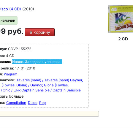
isco (4 CD)
(2010)
в наличии
9 руб.
В корзину
2 CD
кул:
CDVP 155272
ав:
4 CD
ояние:
Новое. Заводская упаковка.
 релиза:
17-01-2010
л:
Wagram
лнители:
Tavares (band) / Tavares (band)
Gaynor,
a (Fowles, Gloria) / Gaynor, GIoria (Fowles,
a)
Chic / Шик
Captain Sensible / Captain Sensible
зать больше
ры:
Compilation
Disco
Pop