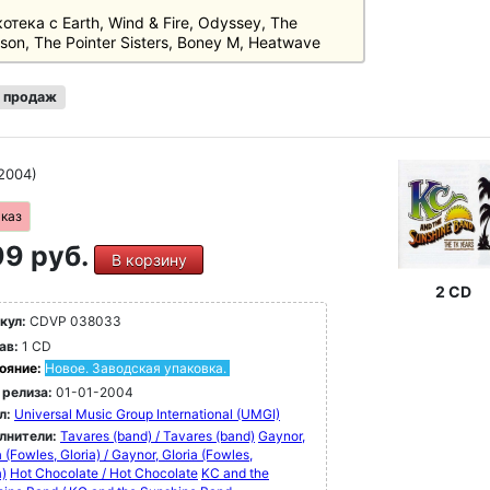
отека с Earth, Wind & Fire, Odyssey, The
son, The Pointer Sisters, Boney M, Heatwave
 продаж
2004)
аказ
9 руб.
В корзину
2 CD
кул:
CDVP 038033
ав:
1 CD
ояние:
Новое. Заводская упаковка.
 релиза:
01-01-2004
л:
Universal Music Group International (UMGI)
лнители:
Tavares (band) / Tavares (band)
Gaynor,
a (Fowles, Gloria) / Gaynor, GIoria (Fowles,
a)
Hot Chocolate / Hot Chocolate
KC and the