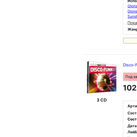
Испо
GIori
Glori
Suns
Пока
Жан
Disco-
Под з
102
3 CD
Арти
Сост
Сост
Дата
Лейб