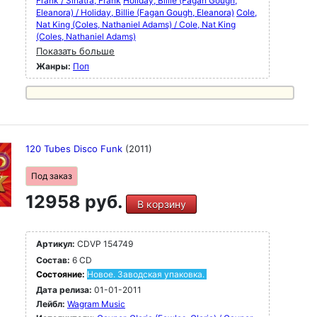
Frank / Sinatra, Frank
Holiday, Billie (Fagan Gough,
Eleanora) / Holiday, Billie (Fagan Gough, Eleanora)
Cole,
Nat King (Coles, Nathaniel Adams) / Cole, Nat King
(Coles, Nathaniel Adams)
Показать больше
Жанры:
Поп
120 Tubes Disco Funk
(2011)
Под заказ
12958 руб.
В корзину
Артикул:
CDVP 154749
Состав:
6 CD
Состояние:
Новое. Заводская упаковка.
Дата релиза:
01-01-2011
Лейбл:
Wagram Music