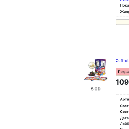
Пока
Жан
Coffret
Под з
109
5 CD
Арти
Сост
Сост
Дата
Лейб