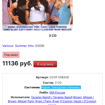
3 CD
Various: Summer Hits
(2009)
Под заказ
11136 руб.
В корзину
Артикул:
CDVP 058308
Состав:
3 CD
Состояние:
Новое. Заводская упаковка.
Лейбл:
EMI Россия
Исполнители:
Tavares (band) / Tavares (band)
Brown, Miquel /
Brown, Miquel
Paris, Ryan / Paris, Ryan
O'Connor, Hazel / O'Connor,