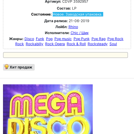
Артикул:
CDVP 3592957
Состав:
LP
Состояние:
Новое. Заводская упаковка.
Дата релиза:
21-06-2019
Лейбл:
Rhino
Исполнители:
Chic / Шик
Жанры:
Disco
Funk
Pop
Pop music
Pop Punk
Pop Rap
Pop Rock
Rock
Rockabilly
Rock Opera
Rock & Roll
Rocksteady
Soul
Хит продаж