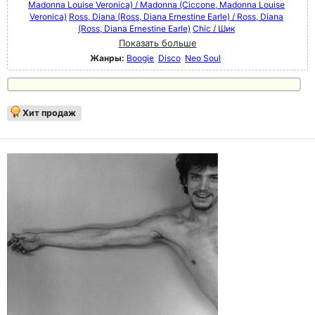
Madonna Louise Veronica) / Madonna (Ciccone, Madonna Louise
Veronica)
Ross, Diana (Ross, Diana Ernestine Earle) / Ross, Diana
(Ross, Diana Ernestine Earle)
Chic / Шик
Показать больше
Жанры:
Boogie
Disco
Neo Soul
Хит продаж