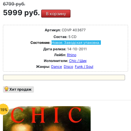
6799
руб.
5999 руб.
В корзину
Артикул:
CDVP 403677
Состав:
5 CD
Состояние:
Новое. Заводская упаковка.
Дата релиза:
14-10-2011
Лейбл:
Rhino
Исполнители:
Chic / Шик
Жанры:
Dance
Disco
Funk / Soul
Хит продаж
-19%