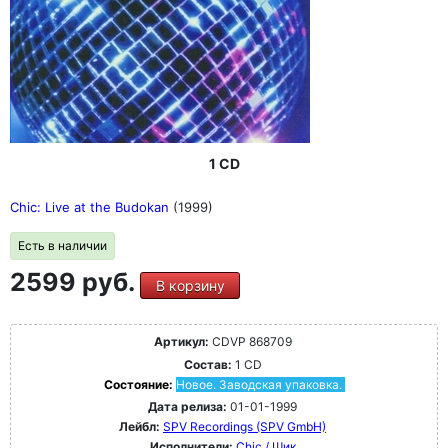
1 CD
Chic: Live at the Budokan
(1999)
Есть в наличии
2599 руб.
В корзину
Артикул:
CDVP 868709
Состав:
1 CD
Состояние:
Новое. Заводская упаковка.
Дата релиза:
01-01-1999
Лейбл:
SPV Recordings (SPV GmbH)
Исполнители:
Chic / Шик