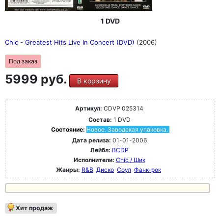
1 DVD
Chic - Greatest Hits Live In Concert (DVD)
(2006)
Под заказ
5999 руб.
В корзину
Артикул:
CDVP 025314
Состав:
1 DVD
Состояние:
Новое. Заводская упаковка.
Дата релиза:
01-01-2006
Лейбл:
BCDP
Исполнители:
Chic / Шик
Жанры:
R&B
Диско
Соул
Фанк-рок
Хит продаж