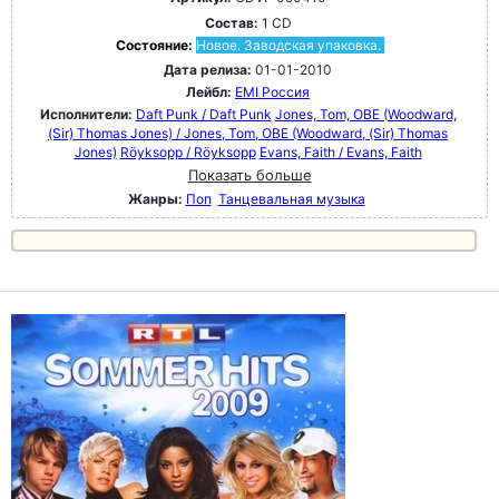
Состав:
1 CD
Состояние:
Новое. Заводская упаковка.
Дата релиза:
01-01-2010
Лейбл:
EMI Россия
Исполнители:
Daft Punk / Daft Punk
Jones, Tom, OBE (Woodward,
(Sir) Thomas Jones) / Jones, Tom, OBE (Woodward, (Sir) Thomas
Jones)
Röyksopp / Röyksopp
Evans, Faith / Evans, Faith
Показать больше
Жанры:
Поп
Танцевальная музыка