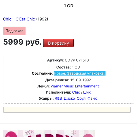
1 CD
Chic - C'Est Chic
(1992)
Под заказ
5999 руб.
В корзину
Артикул:
CDVP 071510
Состав:
1 CD
Состояние:
Новое. Заводская упаковка.
Дата релиза:
15-09-1992
Лейбл:
Warner Music Entertainment
Исполнители:
Chic / Шик
Жанры:
R&B
Диско
Соул
Фанк