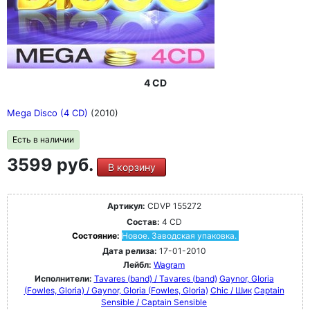
4 CD
Mega Disco (4 CD)
(2010)
Есть в наличии
3599 руб.
В корзину
Артикул:
CDVP 155272
Состав:
4 CD
Состояние:
Новое. Заводская упаковка.
Дата релиза:
17-01-2010
Лейбл:
Wagram
Исполнители:
Tavares (band) / Tavares (band)
Gaynor, GIoria
(Fowles, Gloria) / Gaynor, GIoria (Fowles, Gloria)
Chic / Шик
Captain
Sensible / Captain Sensible