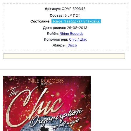
Артикул:
CDVP 699345
Состав:
5 LP (12")
Состояние:
Новое. Заводская упаковка.
Дата релиза:
26-08-2013
Лейбл:
Rhino Records
Исполнители:
Chic / Шик
Жанры:
Disco