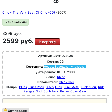
CD
Chic - The Very Best Of Chic (CD)
(2007)
Есть в наличии
3399
руб.
2599 руб.
В корзину
Артикул:
CDVP 074930
Состав:
CD
Состояние:
Новое. Заводская упаковка.
Дата релиза:
10-04-2000
Лейбл:
Rhino
Исполнители:
Chic / Шик
Жанры:
Blues
Blues Rock
Disco
Funk
Funk Metal
Funk / Soul
R&B
Reggae
Soul
Soul-Jazz
Диско
Соул
Фанк
Хит продаж