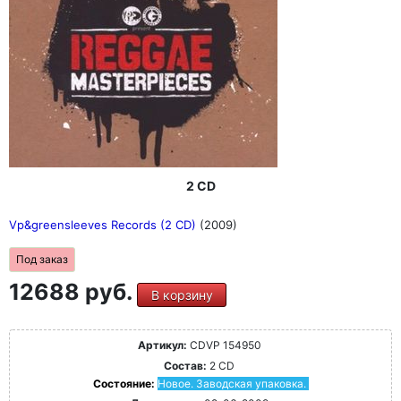
2 CD
Vp&greensleeves Records (2 CD)
(2009)
Под заказ
12688 руб.
В корзину
Артикул:
CDVP 154950
Состав:
2 CD
Состояние:
Новое. Заводская упаковка.