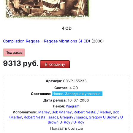
4 CD
Compilation Reggae - Reggae vibrations (4 CD)
(2006)
Под заказ
9313 руб.
В корзину
Артикул:
CDVP 155233
Состав:
4 CD
Состояние:
Новое. Заводская упаковка.
Дата релиза:
10-07-2006
Лейбл:
Wagram
Исполнители:
Marley, Bob (Marley, Robert Nesta) / Marley, Bob
(Marley, Robert Nesta)
Isaacs, Gregory / Isaacs, Gregory
U Brown / U
Brown
U-Roy / U-Roy
Показать больше