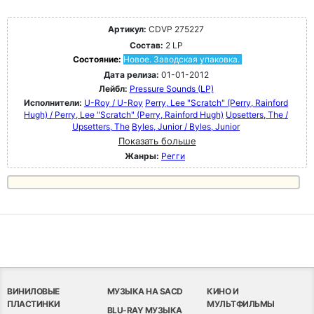
Артикул:
CDVP 275227
Состав:
2 LP
Состояние:
Новое. Заводская упаковка.
Дата релиза:
01-01-2012
Лейбл:
Pressure Sounds (LP)
Исполнители:
U-Roy / U-Roy
Perry, Lee "Scratch" (Perry, Rainford
Hugh) / Perry, Lee "Scratch" (Perry, Rainford Hugh)
Upsetters, The /
Upsetters, The
Byles, Junior / Byles, Junior
Показать больше
Жанры:
Регги
ВИНИЛОВЫЕ
МУЗЫКА НА SACD
КИНО И
ПЛАСТИНКИ
МУЛЬТФИЛЬМЫ
BLU-RAY МУЗЫКА