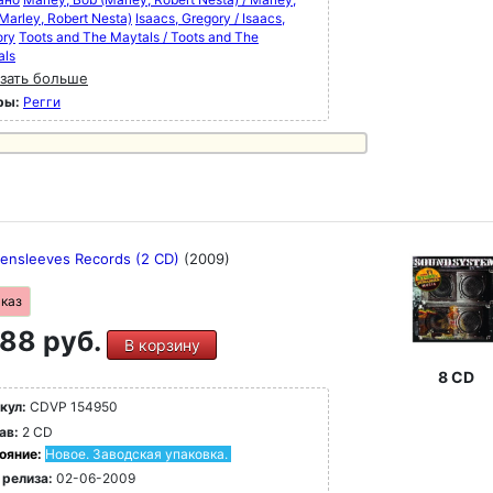
Marley, Robert Nesta)
Isaacs, Gregory / Isaacs,
ory
Toots and The Maytals / Toots and The
als
зать больше
ры:
Регги
ensleeves Records (2 CD)
(2009)
аказ
88 руб.
В корзину
8 CD
кул:
CDVP 154950
ав:
2 CD
ояние:
Новое. Заводская упаковка.
 релиза:
02-06-2009