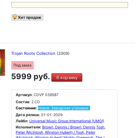
Хит продаж
Trojan Roots Collection
(2009)
Под заказ
5999 руб.
В корзину
Артикул:
CDVP 038587
Состав:
2 CD
Состояние:
Новое. Заводская упаковка.
Дата релиза:
01-01-2009
Лейбл:
Universal Music Group International (UMGI)
Исполнители:
Brown, Dennis / Brown, Dennis
Tosh,
Peter (McIntosh, Winston Hubert) / Tosh, Peter
(McIntosh, Winston Hubert)
Mighty Diamonds, The /