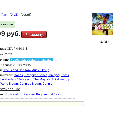
 Gold (2 CD)
(2005)
в наличии
9 руб.
В корзину
4 CD
кул:
CDVP 040311
ав:
2 CD
ояние:
Новое. Заводская упаковка.
 релиза:
25-08-2005
л:
The Island Def Jam Music Group
лнители:
Isaacs, Gregory / Isaacs, Gregory
Toots
he Maytals / Toots and The Maytals
Third World /
 World
Brown, Dennis / Brown, Dennis
зать больше
ры:
Compilation
Reggae
Reggae und Ska