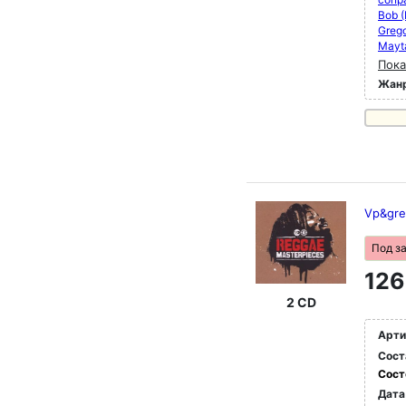
Bob (
Greg
Mayt
Пока
Жан
Vp&gre
Под з
126
2 CD
Арти
Сост
Сост
Дата