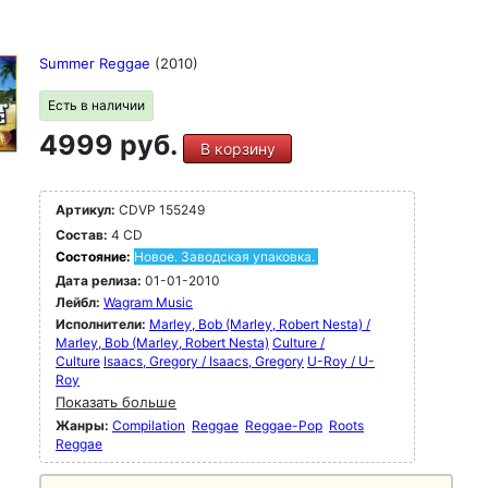
Summer Reggae
(2010)
Есть в наличии
4999 руб.
В корзину
Артикул:
CDVP 155249
Состав:
4 CD
Состояние:
Новое. Заводская упаковка.
Дата релиза:
01-01-2010
Лейбл:
Wagram Music
Исполнители:
Marley, Bob (Marley, Robert Nesta) /
Marley, Bob (Marley, Robert Nesta)
Culture /
Culture
Isaacs, Gregory / Isaacs, Gregory
U-Roy / U-
Roy
Показать больше
Жанры:
Compilation
Reggae
Reggae-Pop
Roots
Reggae