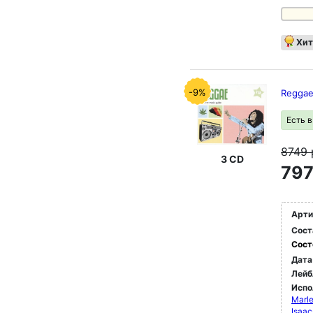
Хит
-9%
Reggae
Есть 
8749
3 CD
797
Арти
Сост
Сост
Дата
Лейб
Испо
Marle
Isaac