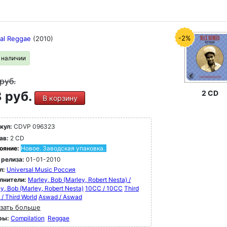
-2%
ial Reggae
(2010)
в наличии
руб.
 руб.
2 CD
В корзину
кул:
CDVP 096323
ав:
2 CD
ояние:
Новое. Заводская упаковка.
 релиза:
01-01-2010
л:
Universal Music Россия
лнители:
Marley, Bob (Marley, Robert Nesta) /
y, Bob (Marley, Robert Nesta)
10CC / 10CC
Third
 / Third World
Aswad / Aswad
зать больше
ры:
Compilation
Reggae