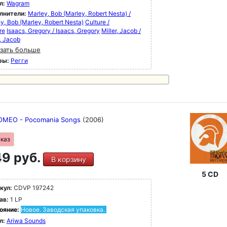
л:
Wagram
лнители:
Marley, Bob (Marley, Robert Nesta) /
y, Bob (Marley, Robert Nesta)
Culture /
re
Isaacs, Gregory / Isaacs, Gregory
Miller, Jacob /
r, Jacob
зать больше
ры:
Регги
OMEO - Pocomania Songs
(2006)
аказ
9 руб.
В корзину
5 CD
кул:
CDVP 197242
ав:
1 LP
ояние:
Новое. Заводская упаковка.
л:
Ariwa Sounds