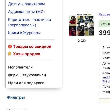
Детям и родителям
Аудиокассеты (MC)
Reggae
Раритетные пластинки
Есть 
(первопрессы)
399
Книги и Журналы
2 CD
Товары со скидкой
Арти
Сост
Хиты продаж
Сост
Дата
Исполнители
Лейб
Испо
Фирмы звукозаписи
and T
Third
Идеи для подарков
Пока
Жан
Фильтры