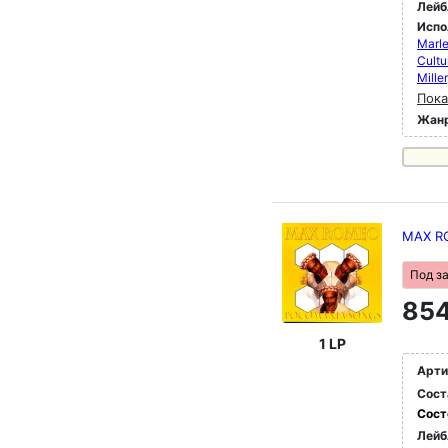
Лейб
Испо
Marle
Cultu
Mille
Пока
Жан
MAX R
Под з
854
1 LP
Арти
Сост
Сост
Лейб