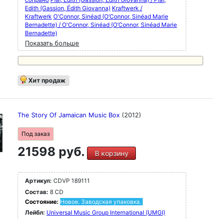
Edith (Gassion, Édith Giovanna)
Kraftwerk /
Kraftwerk
O'Connor, Sinéad (O’Connor, Sinéad Marie
Bernadette) / O'Connor, Sinéad (O’Connor, Sinéad Marie
Bernadette)
Показать больше
Хит продаж
The Story Of Jamaican Music Box
(2012)
Под заказ
21598 руб.
В корзину
Артикул:
CDVP 189111
Состав:
8 CD
Состояние:
Новое. Заводская упаковка.
Лейбл:
Universal Music Group International (UMGI)