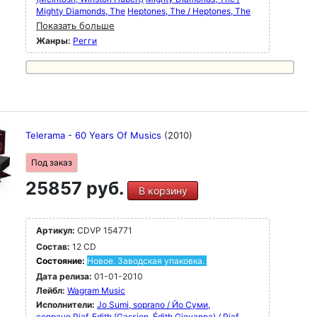
Mighty Diamonds, The
Heptones, The / Heptones, The
Показать больше
Жанры:
Регги
Telerama - 60 Years Of Musics
(2010)
Под заказ
25857 руб.
В корзину
Артикул:
CDVP 154771
Состав:
12 CD
Состояние:
Новое. Заводская упаковка.
Дата релиза:
01-01-2010
Лейбл:
Wagram Music
Исполнители:
Jo Sumi, soprano / Йо Суми,
сопрано
Piaf, Edith (Gassion, Édith Giovanna) / Piaf,