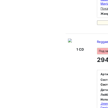
Mayt
Пока
Жан
Reggae
1 CD
Под з
294
Арти
Сост
Сост
Дата
Лейб
Испо
Jimm
Derri