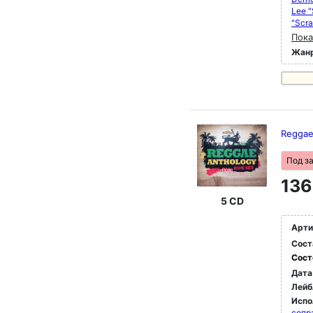
Lee "
"Scra
Пока
Жан
Reggae
Под з
136
5 CD
Арти
Сост
Сост
Дата
Лейб
Испо
сопр