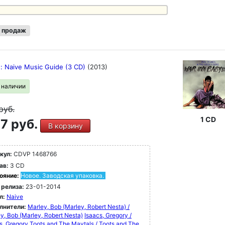
 продаж
: Naive Music Guide (3 CD)
(2013)
в наличии
руб.
1 CD
7 руб.
В корзину
кул:
CDVP 1468766
ав:
3 CD
ояние:
Новое. Заводская упаковка.
 релиза:
23-01-2014
л:
Naive
лнители:
Marley, Bob (Marley, Robert Nesta) /
y, Bob (Marley, Robert Nesta)
Isaacs, Gregory /
s, Gregory
Toots and The Maytals / Toots and The