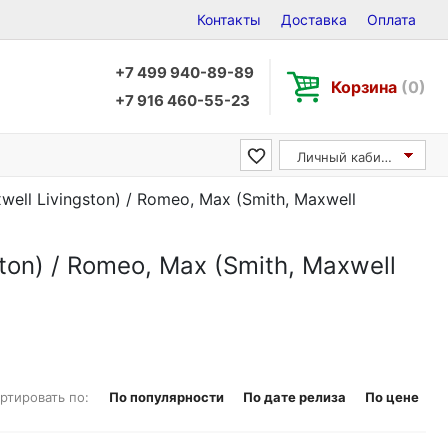
Контакты
Доставка
Оплата
+7 499 940-89-89
Корзина
(0)
+7 916 460-55-23
Личный кабинет
ell Livingston) / Romeo, Max (Smith, Maxwell
ton) / Romeo, Max (Smith, Maxwell
ртировать по:
По популярности
По дате релиза
По цене