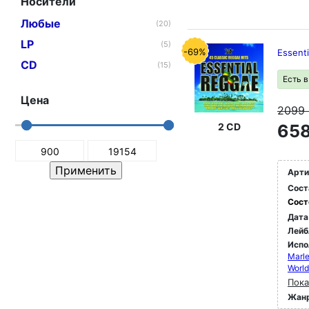
Носители
Любые
(20)
LP
(5)
-69%
Essent
CD
(15)
Есть 
Цена
2099
2 CD
658
Арти
Сост
Сост
Дата
Лейб
Испо
Marle
World
Пока
Жан