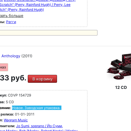
Scratch" (Perry, Rainford Hugh) / Perry, Lee
tch" (Perry, Rainford Hugh)
зать больше
ры:
Регги
 Anthology
(2011)
аказ
33 руб.
В корзину
12 CD
кул:
CDVP 154729
ав:
5 CD
ояние:
Новое. Заводская упаковка.
 релиза:
01-01-2011
л:
Wagram Music
лнители:
Jo Sumi, soprano / Йо Суми,
ано
Marley, Bob (Marley, Robert Nesta) / Marley,