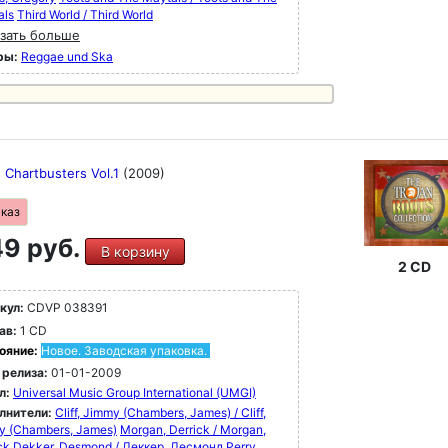
als
Third World / Third World
зать больше
ры:
Reggae und Ska
 Chartbusters Vol.1
(2009)
аказ
9 руб.
В корзину
2 CD
кул:
CDVP 038391
ав:
1 CD
ояние:
Новое. Заводская упаковка.
 релиза:
01-01-2009
л:
Universal Music Group International (UMGI)
лнители:
Cliff, Jimmy (Chambers, James) / Cliff,
y (Chambers, James)
Morgan, Derrick / Morgan,
ck
Dekker, Desmond / Деккер, Десмонд
Perry,