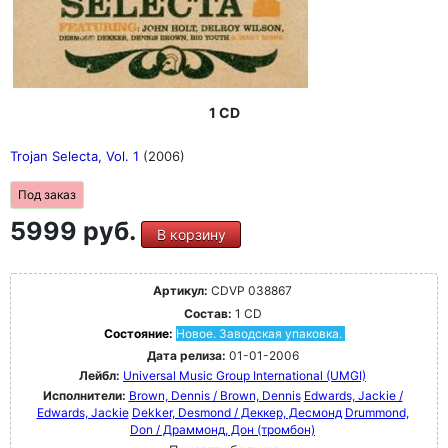
1 CD
Trojan Selecta, Vol. 1
(2006)
Под заказ
5999 руб.
В корзину
Артикул:
CDVP 038867
Состав:
1 CD
Состояние:
Новое. Заводская упаковка.
Дата релиза:
01-01-2006
Лейбл:
Universal Music Group International (UMGI)
Исполнители:
Brown, Dennis / Brown, Dennis
Edwards, Jackie /
Edwards, Jackie
Dekker, Desmond / Деккер, Десмонд
Drummond,
Don / Драммонд, Дон (тромбон)