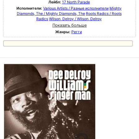
Лейбл:
17 North Parade
Исполнители:
Various Artists / Разные исполнители
Mighty
Diamonds, The / Mighty Diamonds, The
Roots Radics / Roots
Radics
Wilson, Delroy / Wilson, Delroy
Показать больше
Жанры:
Регги