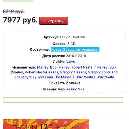
8749
руб.
7977 руб.
В корзину
Артикул:
CDVP 1468766
Состав:
3 CD
Состояние:
Новое. Заводская упаковка.
Дата релиза:
23-01-2014
Лейбл:
Naive
Исполнители:
Marley, Bob (Marley, Robert Nesta) / Marley, Bob
(Marley, Robert Nesta)
Isaacs, Gregory / Isaacs, Gregory
Toots and
The Maytals / Toots and The Maytals
Third World / Third World
Показать больше
Жанры:
Reggae und Ska