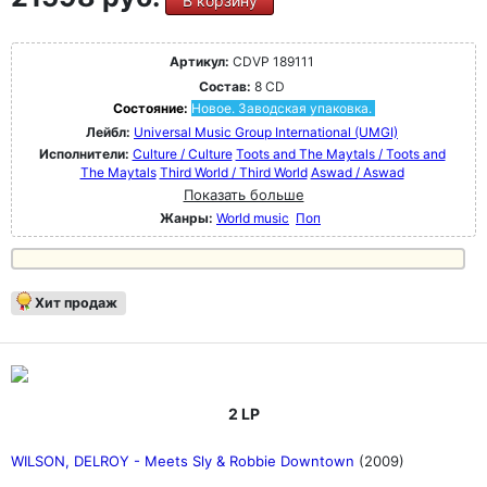
В корзину
Артикул:
CDVP 189111
Состав:
8 CD
Состояние:
Новое. Заводская упаковка.
Лейбл:
Universal Music Group International (UMGI)
Исполнители:
Culture / Culture
Toots and The Maytals / Toots and
The Maytals
Third World / Third World
Aswad / Aswad
Показать больше
Жанры:
World music
Поп
Хит продаж
2 LP
WILSON, DELROY - Meets Sly & Robbie Downtown
(2009)