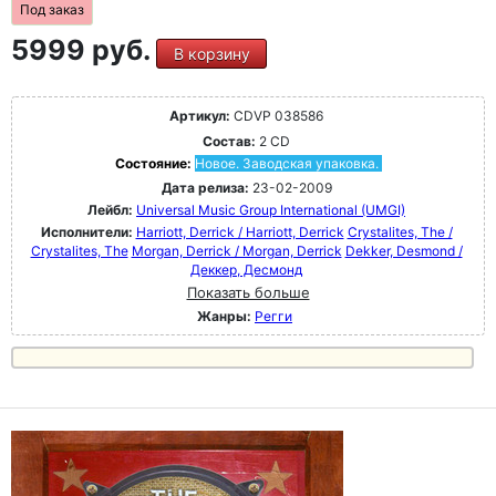
Под заказ
5999 руб.
В корзину
Артикул:
CDVP 038586
Состав:
2 CD
Состояние:
Новое. Заводская упаковка.
Дата релиза:
23-02-2009
Лейбл:
Universal Music Group International (UMGI)
Исполнители:
Harriott, Derrick / Harriott, Derrick
Crystalites, The /
Crystalites, The
Morgan, Derrick / Morgan, Derrick
Dekker, Desmond /
Деккер, Десмонд
Показать больше
Жанры:
Регги