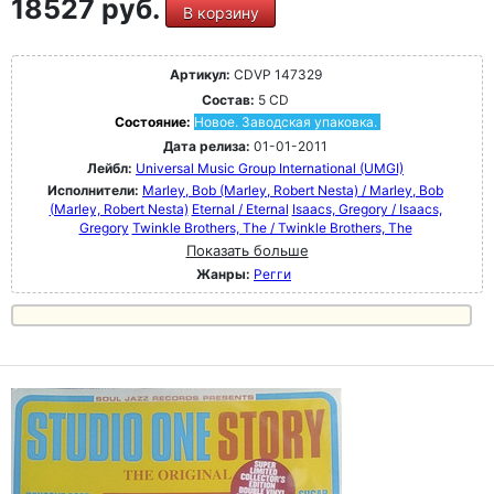
18527 руб.
В корзину
Артикул:
CDVP 147329
Состав:
5 CD
Состояние:
Новое. Заводская упаковка.
Дата релиза:
01-01-2011
Лейбл:
Universal Music Group International (UMGI)
Исполнители:
Marley, Bob (Marley, Robert Nesta) / Marley, Bob
(Marley, Robert Nesta)
Eternal / Eternal
Isaacs, Gregory / Isaacs,
Gregory
Twinkle Brothers, The / Twinkle Brothers, The
Показать больше
Жанры:
Регги