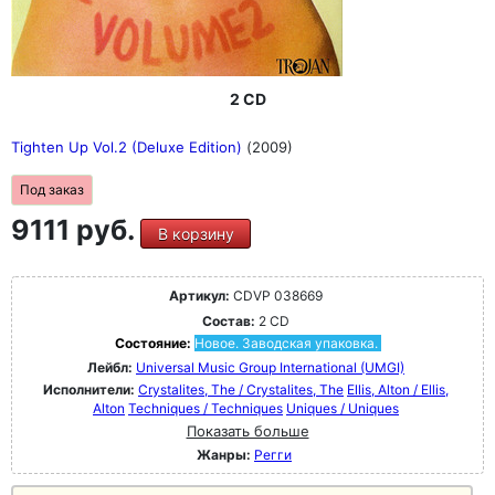
2 CD
Tighten Up Vol.2 (Deluxe Edition)
(2009)
Под заказ
9111 руб.
В корзину
Артикул:
CDVP 038669
Состав:
2 CD
Состояние:
Новое. Заводская упаковка.
Лейбл:
Universal Music Group International (UMGI)
Исполнители:
Crystalites, The / Crystalites, The
Ellis, Alton / Ellis,
Alton
Techniques / Techniques
Uniques / Uniques
Показать больше
Жанры:
Регги