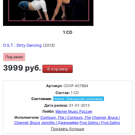
1 CD
O.S.T.: Dirty Dancing
(2013)
Под заказ
3999 руб.
В корзину
Артикул:
CDVP 407864
Состав:
1 CD
Состояние:
Новое. Заводская упаковка.
Дата релиза:
01-01-2013
Лейбл:
Warner Music Россия
Исполнители:
Contours, The / Contours, The
Channel, Bruce /
Channel, Bruce
Jennifer / Дженнифер
Five Satins / Five Satins
Показать больше