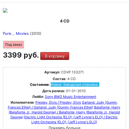
4 CD
Pure... Movies
(2010)
Под заказ
3399 руб.
В корзину
Артикул:
CDVP 133271
Состав:
4 CD
Состояние:
Новое. Заводская упаковка.
Дата релиза:
01-01-2010
Лейбл:
Sony BMG Music Entertainment
Исполнители:
Presley, Elvis / Presley, Elvis
Garland, Judy (Gumm,
Frances Ethel) / Garland, Judy (Gumm, Frances Ethel)
Belafonte, Harry
(Belafonte Jr., Harold George) / Belafonte, Harry (Belafonte Jr., Harold
George)
Electric Light Orchestra (ELO); (Jeff Lynne's ELO) / Electric
Light Orchestra (ELO); (Jeff Lynne's ELO)
Показать больше