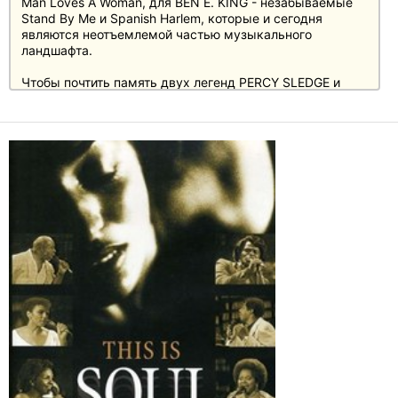
Man Loves A Woman, для BEN E. KING - незабываемые
Stand By Me и Spanish Harlem, которые и сегодня
являются неотъемлемой частью музыкального
ландшафта.
Чтобы почтить память двух легенд PERCY SLEDGE и
BEN E. KING, 7 августа будет выпущен двойной CD с 40
песнями. Впервые 20 главных хитов каждого из них
будут собраны в одной упаковке: The Very Best Of
PERCY SLEDGE & BEN E. KING. Среди мастерски
составленной подборки такие хиты, как When A Man
Loves A Woman, Warm And Tender Love, It Tears Me Up,
Take Time To Know Her и My Special Prayer от PERCY
SLEDGE и Stand By Me, Spanish Harlem, Save The Last
Dance For Me, Moon River и River Of Tears от BEN E. KING.
Блестящая коллекция песен, в которой также собраны
некоторые из величайших классических произведений
в стиле соул.
ПЕРСИ СЛЕДЖ родился в Алабаме в 1940 году,
мальчиком работал в поле, а затем стал помощником
медсестры в больнице. Его нежный голос очаровывал
людей, и уже с первым синглом When A Man Loves A
Woman он сразу же стал первым мировым хитом и
получил золотую награду. в 2005 году Пэрси Слэдж