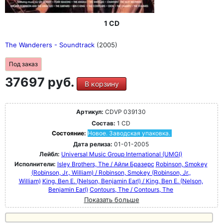
1 CD
The Wanderers - Soundtrack
(2005)
Под заказ
37697 руб.
В корзину
Артикул:
CDVP 039130
Состав:
1 CD
Состояние:
Новое. Заводская упаковка.
Дата релиза:
01-01-2005
Лейбл:
Universal Music Group International (UMGI)
Исполнители:
Isley Brothers, The / Айли Бразерс
Robinson, Smokey
(Robinson, Jr., William) / Robinson, Smokey (Robinson, Jr.,
William)
King, Ben E. (Nelson, Benjamin Earl) / King, Ben E. (Nelson,
Benjamin Earl)
Contours, The / Contours, The
Показать больше