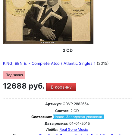
2 CD
KING, BEN E. - Complete Atco / Atlantic Singles 1
(2015)
Под заказ
12688 руб.
В корзину
Артикул:
CDVP 2882654
Состав:
2 CD
Состояние:
Новое. Заводская упаковка.
Дата релиза:
01-01-2015
Лейбл:
Real Gone Music