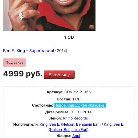
1 CD
Ben E. King - Supernatural
(2014)
Под заказ
4999 руб.
В корзину
Артикул:
CDVP 2121366
Состав:
1 CD
Состояние:
Новое. Заводская упаковка.
Дата релиза:
01-01-2014
Лейбл:
Rhino Records
Исполнители:
King, Ben E. (Nelson, Benjamin Earl) / King, Ben E.
(Nelson, Benjamin Earl)
Жанры:
Soul