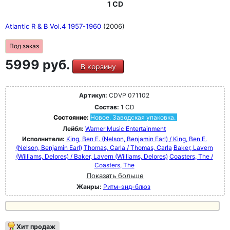
1 CD
Atlantic R & B Vol.4 1957-1960
(2006)
Под заказ
5999 руб.
В корзину
Артикул:
CDVP 071102
Состав:
1 CD
Состояние:
Новое. Заводская упаковка.
Лейбл:
Warner Music Entertainment
Исполнители:
King, Ben E. (Nelson, Benjamin Earl) / King, Ben E.
(Nelson, Benjamin Earl)
Thomas, Carla / Thomas, Carla
Baker, Lavern
(Williams, Delores) / Baker, Lavern (Williams, Delores)
Coasters, The /
Coasters, The
Показать больше
Жанры:
Ритм-энд-блюз
Хит продаж