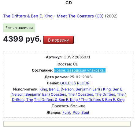
CD
The Drifters & Ben E. King - Meet The Coasters (CD)
(2002)
Есть в наличии
4399 руб.
В корзину
Артикул:
CDVP 2065071
Состав:
CD
Состояние:
Новое. Заводская упаковка.
Дата релиза:
25-02-2003
Лейбл:
GOLDIES RECOR
Исполнители:
King, Ben E. (Nelson, Benjamin Earl) / King, Ben E.
(Nelson, Benjamin Earl)
Coasters, The / Coasters, The
Drifters, The /
Drifters, The
The Drifters & Ben E. King / The Drifters & Ben E. King
Показать больше
Жанры:
Funk
Pop
Soul