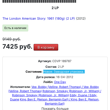
2 LP
The London American Story: 1961 (180g) (2 LP)
(2012)
Есть в наличии
9149
руб.
7425 руб.
В корзину
Артикул:
CDVP 189787
Состав:
2 LP
Состояние:
Новое. Заводская упаковка.
Дата релиза:
16-04-2012
Лейбл:
One Day
Исполнители:
Vee, Bobby (Velline, Robert Thomas) / Vee, Bobby
(Velline, Robert Thomas)
Robinson, Smokey (Robinson, Jr., William) /
Robinson, Smokey (Robinson, Jr., William)
Eddy, Duane / Eddy,
Duane
King, Ben E. (Nelson, Benjamin Earl) / King, Ben E. (Nelson,
Benjamin Earl)
Показать больше