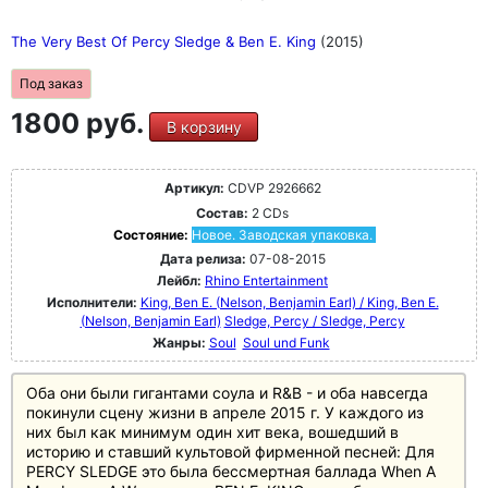
The Very Best Of Percy Sledge & Ben E. King
(2015)
Под заказ
1800 руб.
В корзину
Артикул:
CDVP 2926662
Состав:
2 CDs
Состояние:
Новое. Заводская упаковка.
Дата релиза:
07-08-2015
Лейбл:
Rhino Entertainment
Исполнители:
King, Ben E. (Nelson, Benjamin Earl) / King, Ben E.
(Nelson, Benjamin Earl)
Sledge, Percy / Sledge, Percy
Жанры:
Soul
Soul und Funk
Оба они были гигантами соула и R&B - и оба навсегда
покинули сцену жизни в апреле 2015 г. У каждого из
них был как минимум один хит века, вошедший в
историю и ставший культовой фирменной песней: Для
PERCY SLEDGE это была бессмертная баллада When A