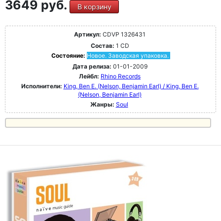
3649 руб.
В корзину
Артикул:
CDVP 1326431
Состав:
1 CD
Состояние:
Новое. Заводская упаковка.
Дата релиза:
01-01-2009
Лейбл:
Rhino Records
Исполнители:
King, Ben E. (Nelson, Benjamin Earl) / King, Ben E.
(Nelson, Benjamin Earl)
Жанры:
Soul