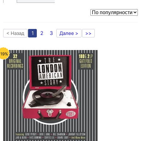
1
2
3
< Назад
Далее >
>>
-19%