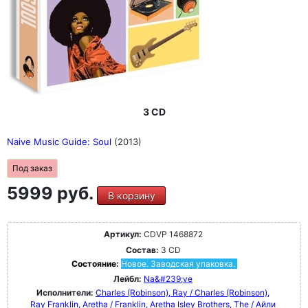
3 CD
Naive Music Guide: Soul
(2013)
Под заказ
5999 руб.
В корзину
Артикул:
CDVP 1468872
Состав:
3 CD
Состояние:
Новое. Заводская упаковка.
Лейбл:
Na&#239;ve
Исполнители:
Charles (Robinson), Ray / Charles (Robinson),
Ray
Franklin, Aretha / Franklin, Aretha
Isley Brothers, The / Айли