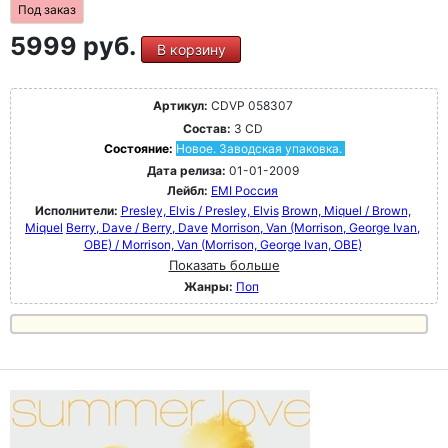
Под заказ
5999 руб.
В корзину
Артикул:
CDVP 058307
Состав:
3 CD
Состояние:
Новое. Заводская упаковка.
Дата релиза:
01-01-2009
Лейбл:
EMI Россия
Исполнители:
Presley, Elvis / Presley, Elvis
Brown, Miquel / Brown,
Miquel
Berry, Dave / Berry, Dave
Morrison, Van (Morrison, George Ivan,
OBE) / Morrison, Van (Morrison, George Ivan, OBE)
Показать больше
Жанры:
Поп