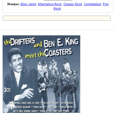
Жанры:
60er Jahre
Alternative Rock
Classic Rock
Compilation
Pop
Rock