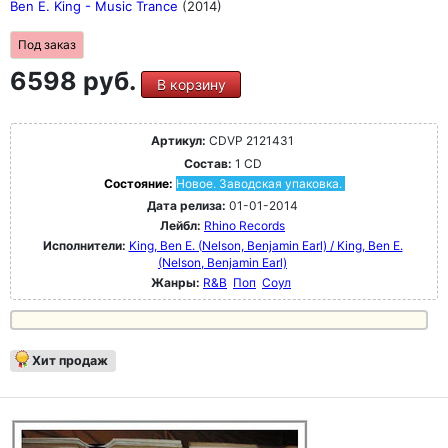
Ben E. King - Music Trance
(2014)
Под заказ
6598 руб.
В корзину
Артикул:
CDVP 2121431
Состав:
1 CD
Состояние:
Новое. Заводская упаковка.
Дата релиза:
01-01-2014
Лейбл:
Rhino Records
Исполнители:
King, Ben E. (Nelson, Benjamin Earl) / King, Ben E.
(Nelson, Benjamin Earl)
Жанры:
R&B
Поп
Соул
Хит продаж