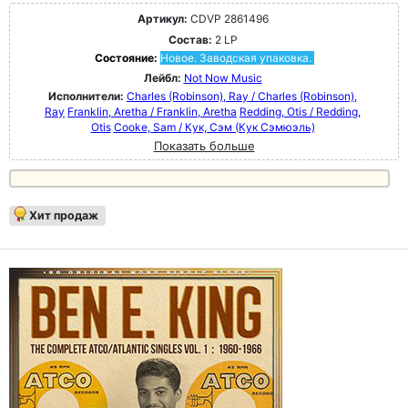
Артикул:
CDVP 2861496
Состав:
2 LP
Состояние:
Новое. Заводская упаковка.
Лейбл:
Not Now Music
Исполнители:
Charles (Robinson), Ray / Charles (Robinson),
Ray
Franklin, Aretha / Franklin, Aretha
Redding, Otis / Redding,
Otis
Cooke, Sam / Кук, Сэм (Кук Сэмюэль)
Показать больше
Хит продаж