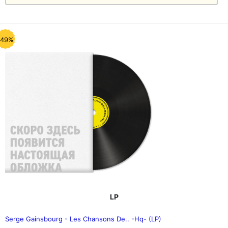
-49%
LP
Serge Gainsbourg - Les Chansons De.. -Hq- (LP)