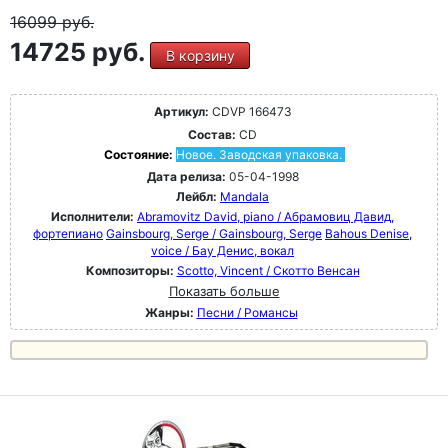
16099
руб.
14725 руб.
В корзину
Артикул:
CDVP 166473
Состав:
CD
Состояние:
Новое. Заводская упаковка.
Дата релиза:
05-04-1998
Лейбл:
Mandala
Исполнители:
Abramovitz David, piano / Абрамовиц Давид,
фортепиано
Gainsbourg, Serge / Gainsbourg, Serge
Bahous Denise,
voice / Бау Денис, вокал
Композиторы:
Scotto, Vincent / Скотто Венсан
Показать больше
Жанры:
Песни / Романсы