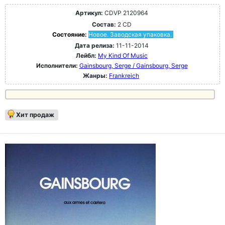
Артикул:
CDVP 2120964
Состав:
2 CD
Состояние:
Новое. Заводская упаковка.
Дата релиза:
11-11-2014
Лейбл:
My Kind Of Music
Исполнители:
Gainsbourg, Serge / Gainsbourg, Serge
Жанры:
Frankreich
Хит продаж