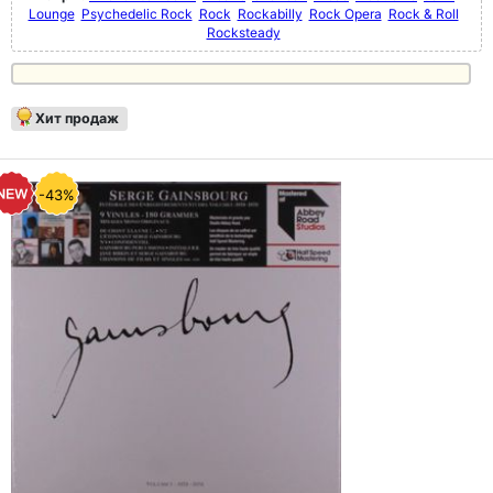
Lounge
Psychedelic Rock
Rock
Rockabilly
Rock Opera
Rock & Roll
Rocksteady
Хит продаж
-43%