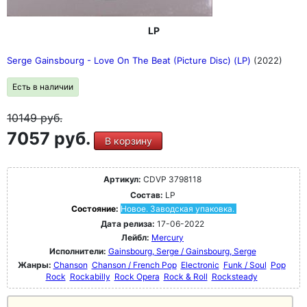
LP
Serge Gainsbourg - Love On The Beat (Picture Disc) (LP)
(2022)
Есть в наличии
10149
руб.
7057 руб.
В корзину
Артикул:
CDVP 3798118
Состав:
LP
Состояние:
Новое. Заводская упаковка.
Дата релиза:
17-06-2022
Лейбл:
Mercury
Исполнители:
Gainsbourg, Serge / Gainsbourg, Serge
Жанры:
Chanson
Chanson / French Pop
Electronic
Funk / Soul
Pop
Rock
Rockabilly
Rock Opera
Rock & Roll
Rocksteady