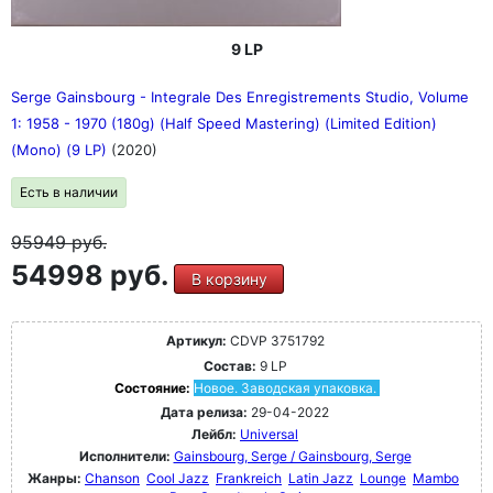
9 LP
Serge Gainsbourg - Integrale Des Enregistrements Studio, Volume
1: 1958 - 1970 (180g) (Half Speed Mastering) (Limited Edition)
(Mono) (9 LP)
(2020)
Есть в наличии
95949
руб.
54998 руб.
В корзину
Артикул:
CDVP 3751792
Состав:
9 LP
Состояние:
Новое. Заводская упаковка.
Дата релиза:
29-04-2022
Лейбл:
Universal
Исполнители:
Gainsbourg, Serge / Gainsbourg, Serge
Жанры:
Chanson
Cool Jazz
Frankreich
Latin Jazz
Lounge
Mambo