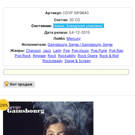
Артикул:
CDVP 2919640
Состав:
20 CD
Состояние:
Новое. Заводская упаковка.
Дата релиза:
04-12-2015
Лейбл:
Mercury
Исполнители:
Gainsbourg, Serge / Gainsbourg, Serge
Жанры:
Chanson
Jazz
Latin
Pop
Pop music
Pop Punk
Pop Rap
Pop Rock
Reggae
Rock
Rockabilly
Rock Opera
Rock & Roll
Rocksteady
Stage & Screen
Хит продаж
-29%