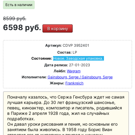
Есть в наличии
8599
руб.
6598 руб.
В корзину
Артикул:
CDVP 3952401
Состав:
LP
Состояние:
Новое. Заводская упаковка.
Дата релиза:
27-01-2023
Лейбл:
Wagram
Исполнители:
Gainsbourg, Serge / Gainsbourg, Serge
Жанры:
Frankreich
Поначалу казалось, что Сержа Генсбура ждет не самая
лучшая карьера. До 30 лет французский шансонье,
певец, киноактер, композитор и писатель, родившийся
в Париже 2 апреля 1928 года, жил на случайных
подработках.
Он давал уроки рисования и пения, но основным его
занятием была живопись. В 1958 году Борис Виан
отвратил его от живописи и привел к шансону.