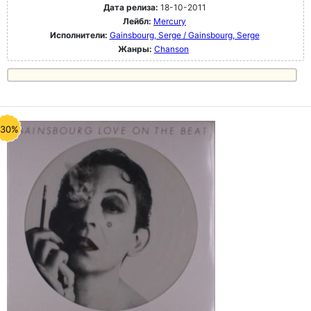
Дата релиза:
18-10-2011
Лейбл:
Mercury
Исполнители:
Gainsbourg, Serge / Gainsbourg, Serge
Жанры:
Chanson
-30%