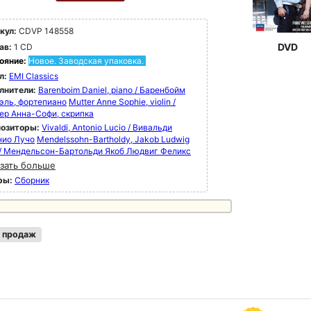
кул:
CDVP 148558
DVD
ав:
1 CD
ояние:
Новое. Заводская упаковка.
л:
EMI Classics
лнители:
Barenboim Daniel, piano / Баренбойм
эль, фортепиано
Mutter Anne Sophie, violin /
ер Анна-Софи, скрипка
озиторы:
Vivaldi, Antonio Lucio / Вивальди
нио Лучо
Mendelssohn-Bartholdy, Jakob Ludwig
x / Мендельсон-Бартольди Якоб Людвиг Феликс
зать больше
ры:
Сборник
 продаж