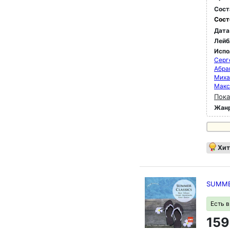
Сост
Сост
Дата
Лейб
Испо
Серг
Абра
Миха
Макс
Пока
Жан
Хит
SUMME
Есть 
159