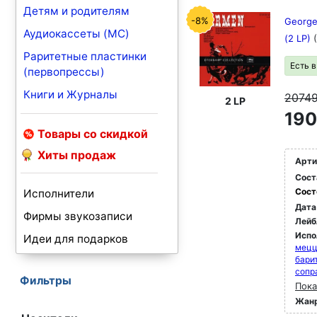
Детям и родителям
-8%
Georges
Аудиокассеты (MC)
(2 LP)
Раритетные пластинки
Есть 
(первопрессы)
Книги и Журналы
2074
2 LP
190
Товары со скидкой
Хиты продаж
Арти
Сост
Сост
Исполнители
Дата
Фирмы звукозаписи
Лейб
Испо
Идеи для подарков
мец
бари
сопр
Фильтры
Пока
Жан