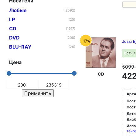
Носители
Любые
(2592)
LP
(25)
CD
(1917)
DVD
(208)
-17%
Jussi B
BLU-RAY
(26)
Есть 
Цена
5099
CD
422
Арти
Сост
Сост
Дата
Лейб
Испо
тено