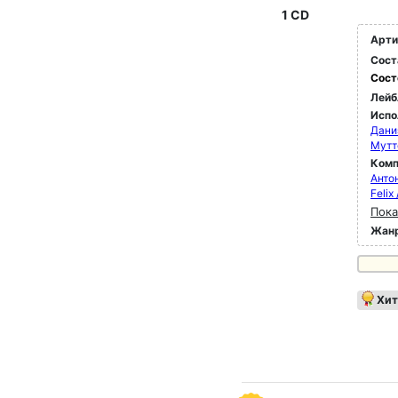
1 CD
Арти
Сост
Сост
Лейб
Испо
Дани
Мутт
Комп
Анто
Feli
Пока
Жан
Хит