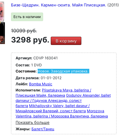
Бизе-Щедрин. Кармен-сюита. Майя Плисецкая.
(2011)
Есть в наличии
10099
руб.
3298 руб.
В корзину
Артикул:
CDVP 163041
Состав:
1 DVD
Состояние:
Новое. Заводская упаковка.
Дата релиза:
01-01-2012
Лейбл:
Bomba Music
Исполнители:
Plisetskaya Maya, ballerina /
Плисецкая Майя, балерина
Godunov Alexander, ballet
danseur / Годунов Александр, солист
балета
Mikhailovsky Valery, ballet daseur /
Михайловский Валерий, солист балета
Morozova
Valentina, ballerina / Морозова Валентина, балерина
Показать больше
Жанры:
Балет/Танец