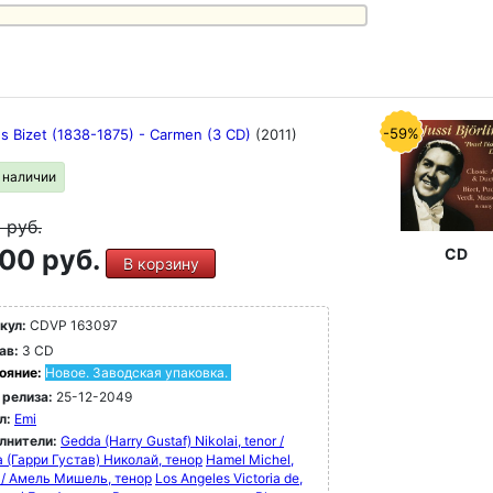
-59%
s Bizet (1838-1875) - Carmen (3 CD)
(2011)
в наличии
9
руб.
00 руб.
CD
В корзину
кул:
CDVP 163097
ав:
3 CD
ояние:
Новое. Заводская упаковка.
 релиза:
25-12-2049
л:
Emi
лнители:
Gedda (Harry Gustaf) Nikolai, tenor /
 (Гарри Густав) Николай, тенор
Hamel Michel,
r / Амель Мишель, тенор
Los Angeles Victoria de,