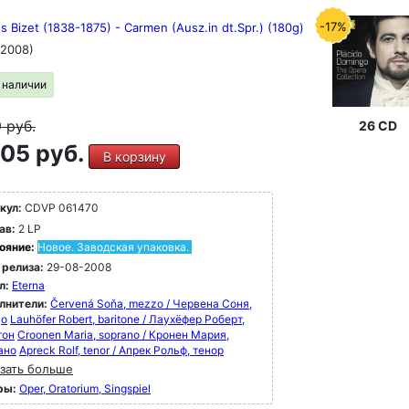
-17%
 Bizet (1838-1875) - Carmen (Ausz.in dt.Spr.) (180g)
(2008)
в наличии
9
руб.
26 CD
05 руб.
В корзину
кул:
CDVP 061470
ав:
2 LP
ояние:
Новое. Заводская упаковка.
 релиза:
29-08-2008
л:
Eterna
лнители:
Červená Soňa, mezzo / Червена Соня,
цо
Lauhöfer Robert, baritone / Лаухёфер Роберт,
тон
Croonen Maria, soprano / Кронен Мария,
ано
Apreck Rolf, tenor / Апрек Рольф, тенор
зать больше
ры:
Oper, Oratorium, Singspiel