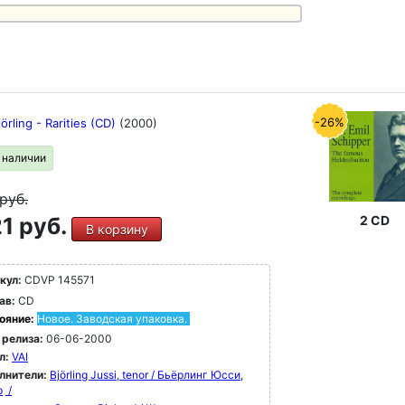
-26%
jörling - Rarities (CD)
(2000)
в наличии
руб.
1 руб.
2 CD
В корзину
кул:
CDVP 145571
ав:
CD
ояние:
Новое. Заводская упаковка.
 релиза:
06-06-2000
л:
VAI
лнители:
Björling Jussi, tenor / Бьёрлинг Юсси,
р
/