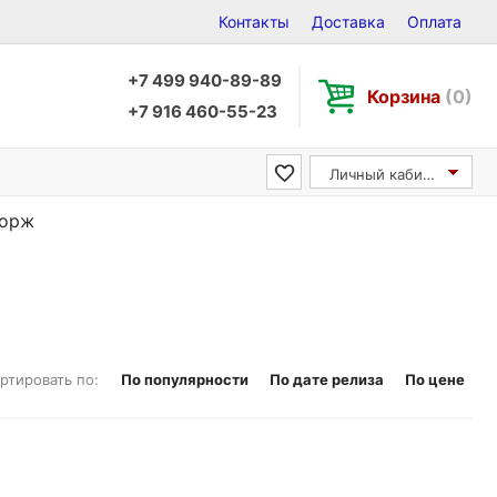
Контакты
Доставка
Оплата
+7 499 940-89-89
Корзина
(0)
+7 916 460-55-23
Личный кабинет
Жорж
ртировать по:
По популярности
По дате релиза
По цене