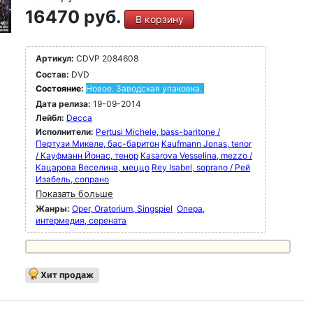
16470 руб.
В корзину
Артикул:
CDVP 2084608
Состав:
DVD
Состояние:
Новое. Заводская упаковка.
Дата релиза:
19-09-2014
Лейбл:
Decca
Исполнители:
Pertusi Michele, bass-baritone /
Пертузи Микеле, бас-баритон
Kaufmann Jonas, tenor
/ Кауфманн Йонас, тенор
Kasarova Vesselina, mezzo /
Кацарова Веселина, меццо
Rey Isabel, soprano / Рей
Изабель, сопрано
Показать больше
Жанры:
Oper, Oratorium, Singspiel
Опера,
интермедия, серената
Хит продаж