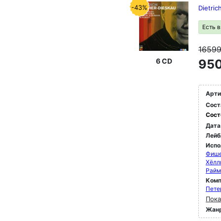
-43%
Dietric
Есть 
1659
6 CD
950
Арти
Сост
Сост
Дата
Лейб
Испо
Фише
Хёлл
Райм
Комп
Пете
Пока
Жан