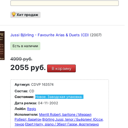
Хит продаж
Jussi Björling - Favourite Arias & Duets (CD)
(2007)
Есть в наличии
4999
руб.
2055 руб.
В корзину
Артикул:
CDVP 163574
Состав:
CD
Состояние:
Новое. Заводская упаковка.
Дата релиза:
04-11-2002
Лейбл:
Regis
Исполнители:
Merrill Robert, baritone / Меррил
Роберт, баритон
Björling Jussi, tenor / Бьёрлинг Юсси,
тенор
Ebert Harry, piano / Эберт Гарри, фортепиано