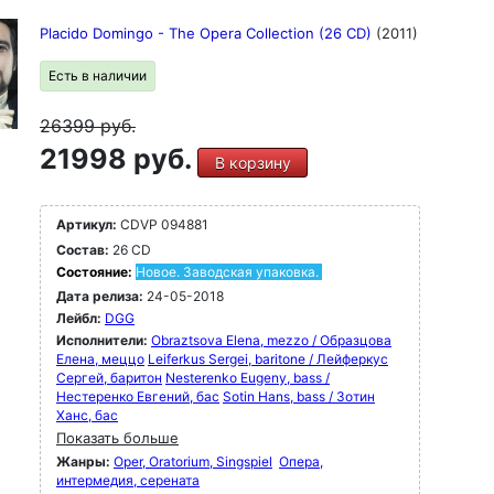
Placido Domingo - The Opera Collection (26 CD)
(2011)
Есть в наличии
26399
руб.
21998 руб.
В корзину
Артикул:
CDVP 094881
Состав:
26 CD
Состояние:
Новое. Заводская упаковка.
Дата релиза:
24-05-2018
Лейбл:
DGG
Исполнители:
Obraztsova Elena, mezzo / Образцова
Елена, меццо
Leiferkus Sergei, baritone / Лейферкус
Сергей, баритон
Nesterenko Eugeny, bass /
Нестеренко Евгений, бас
Sotin Hans, bass / Зотин
Ханс, бас
Показать больше
Жанры:
Oper, Oratorium, Singspiel
Опера,
интермедия, серената