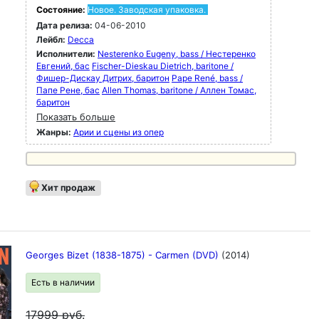
Состояние:
Новое. Заводская упаковка.
Дата релиза:
04-06-2010
Лейбл:
Decca
Исполнители:
Nesterenko Eugeny, bass / Нестеренко
Евгений, бас
Fischer-Dieskau Dietrich, baritone /
Фишер-Дискау Дитрих, баритон
Pape René, bass /
Папе Рене, бас
Allen Thomas, baritone / Аллен Томас,
баритон
Показать больше
Жанры:
Арии и сцены из опер
Хит продаж
Georges Bizet (1838-1875) - Carmen (DVD)
(2014)
Есть в наличии
17999
руб.