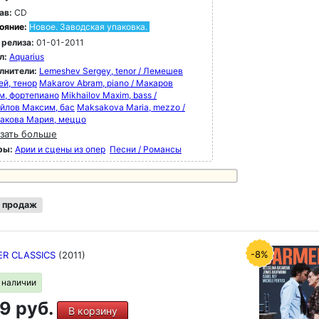
ав:
CD
ояние:
Новое. Заводская упаковка.
 релиза:
01-01-2011
л:
Aquarius
лнители:
Lemeshev Sergey, tenor / Лемешев
ей, тенор
Makarov Abram, piano / Макаров
м, фортепиано
Mikhailov Maxim, bass /
йлов Максим, бас
Maksakova Maria, mezzo /
акова Мария, меццо
зать больше
ры:
Арии и сцены из опер
Песни / Романсы
 продаж
-8%
R CLASSICS
(2011)
в наличии
9 руб.
В корзину