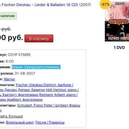
-67%
h Fischer-Dieskau - Lieder & Balladen (6 CD)
(2007)
в наличии
9
руб.
0 руб.
В корзину
1 DVD
кул:
CDVP 015895
ав:
6 CD
ояние:
Новое. Заводская упаковка.
 релиза:
31-08-2007
л:
Warner
лнители:
Fischer-Dieskau Dietrich, baritone /
р-Дискау Дитрих, баритон
Höll Hartmut, piano /
ь Хартмут, фортепиано
Reimann Aribert, piano /
анн Ариберт, фортепиано
озиторы:
Schubert, Franz Peter / Шуберт Франц
р
зать больше
ры:
Вокальный цикл
Песни / Романсы