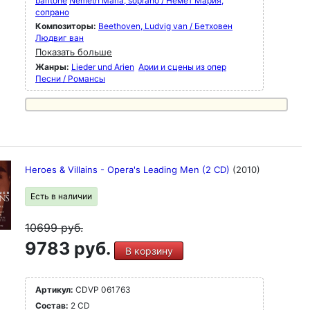
baritone
Nemeth Maria, soprano / Немет Мария,
сопрано
Композиторы:
Beethoven, Ludvig van / Бетховен
Людвиг ван
Показать больше
Жанры:
Lieder und Arien
Арии и сцены из опер
Песни / Романсы
Heroes & Villains - Opera's Leading Men (2 CD)
(2010)
Есть в наличии
10699
руб.
9783 руб.
В корзину
Артикул:
CDVP 061763
Состав:
2 CD