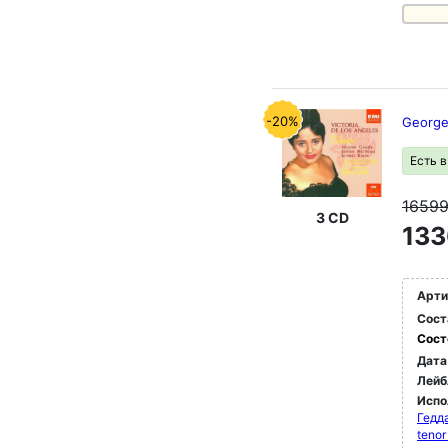
-20%
George
Есть 
1659
3 CD
133
Арти
Сост
Сост
Дата
Лейб
Испо
Гедда
teno