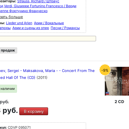
озиторы:
Strauss, Richard / Штраус
рд
Verdi, Giuseppe Fortunino Francesco / Верди
еппе Фортунино Франческо
зать больше
ры:
Lieder und Arien
Арии / Вокальные
атюры
Арии и сцены из опер
Песни / Романсы
 продаж
-9%
ev, Sergei - Maksakova, Maria - - Concert From The
ed Hall Of The (CD)
(2011)
в наличии
руб.
2 CD
 руб.
В корзину
кул:
CDVP 095071