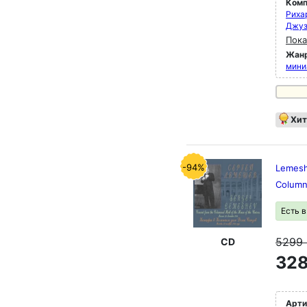
Комп
Риха
Джуз
Пока
Жан
мини
Хит
-94%
Lemesh
Column
Есть 
5299
CD
328
Арти