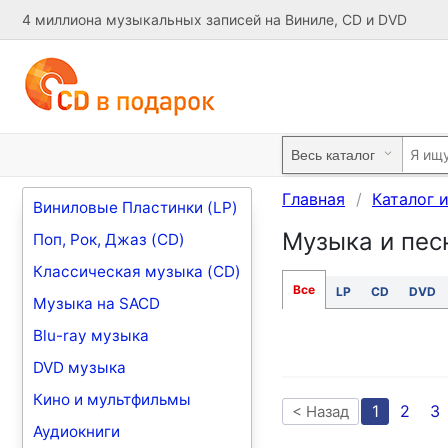
4 миллиона музыкальных записей на Виниле, CD и DVD
Главная
Каталог 
Виниловые Пластинки (LP)
Музыка и песн
Поп, Рок, Джаз (CD)
Классическая музыка (CD)
Все
LP
CD
DVD
Музыка на SACD
Blu-ray музыка
DVD музыка
Кино и мультфильмы
1
2
3
< Назад
Аудиокниги