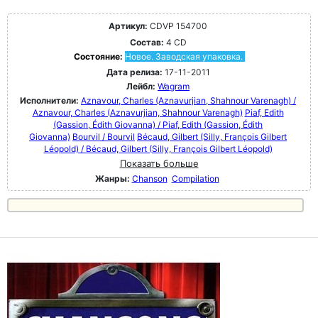
Артикул:
CDVP 154700
Состав:
4 CD
Состояние:
Новое. Заводская упаковка.
Дата релиза:
17-11-2011
Лейбл:
Wagram
Исполнители:
Aznavour, Charles (Aznavurjian, Shahnour Varenagh) /
Aznavour, Charles (Aznavurjian, Shahnour Varenagh)
Piaf, Edith
(Gassion, Édith Giovanna) / Piaf, Edith (Gassion, Édith
Giovanna)
Bourvil / Bourvil
Bécaud, Gilbert (Silly, François Gilbert
Léopold) / Bécaud, Gilbert (Silly, François Gilbert Léopold)
Показать больше
Жанры:
Chanson
Compilation