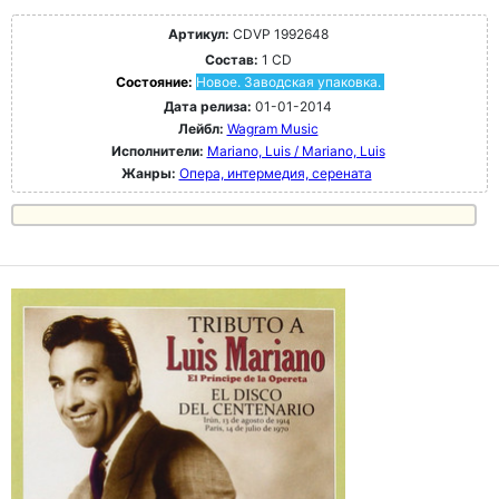
Артикул:
CDVP 1992648
Состав:
1 CD
Состояние:
Новое. Заводская упаковка.
Дата релиза:
01-01-2014
Лейбл:
Wagram Music
Исполнители:
Mariano, Luis / Mariano, Luis
Жанры:
Опера, интермедия, серената