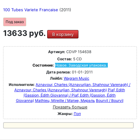
100 Tubes Variete Francaise
(2011)
Под заказ
13633 руб.
В корзину
Артикул:
CDVP 154638
Состав:
5 CD
Состояние:
Новое. Заводская упаковка.
Дата релиза:
01-01-2011
Лейбл:
Wagram Music
Исполнители:
Aznavour, Charles (Aznavurjian, Shahnour Varenagh) /
Aznavour, Charles (Aznavurjian, Shahnour Varenagh)
Piaf, Edith
(Gassion, Édith Giovanna) / Piaf, Edith (Gassion, Édith
Giovanna)
Mathieu, Mireille / Матие, Мирэль
Bourvil / Bourvil
Показать больше
Жанры:
Поп