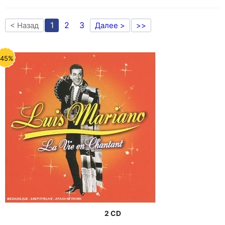
1
2
3
< Назад
Далее >
>>
-45%
2 CD