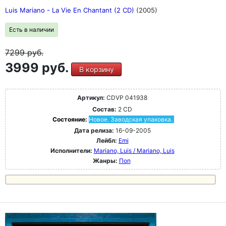
Luis Mariano - La Vie En Chantant (2 CD)
(2005)
Есть в наличии
7299
руб.
3999 руб.
В корзину
Артикул:
CDVP 041938
Состав:
2 CD
Состояние:
Новое. Заводская упаковка.
Дата релиза:
16-09-2005
Лейбл:
Emi
Исполнители:
Mariano, Luis / Mariano, Luis
Жанры:
Поп