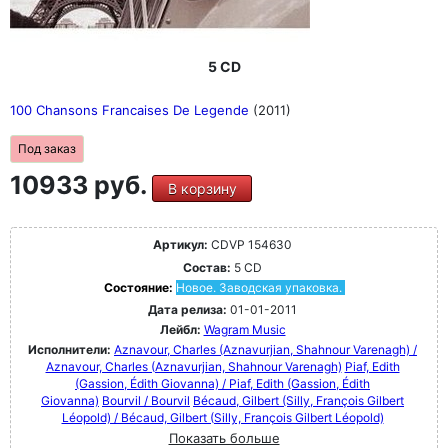
5 CD
100 Chansons Francaises De Legende
(2011)
Под заказ
10933 руб.
В корзину
Артикул:
CDVP 154630
Состав:
5 CD
Состояние:
Новое. Заводская упаковка.
Дата релиза:
01-01-2011
Лейбл:
Wagram Music
Исполнители:
Aznavour, Charles (Aznavurjian, Shahnour Varenagh) /
Aznavour, Charles (Aznavurjian, Shahnour Varenagh)
Piaf, Edith
(Gassion, Édith Giovanna) / Piaf, Edith (Gassion, Édith
Giovanna)
Bourvil / Bourvil
Bécaud, Gilbert (Silly, François Gilbert
Léopold) / Bécaud, Gilbert (Silly, François Gilbert Léopold)
Показать больше