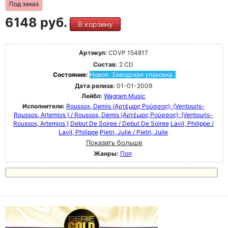
Под заказ
6148 руб.
В корзину
Артикул:
CDVP 154817
Состав:
2 CD
Состояние:
Новое. Заводская упаковка.
Дата релиза:
01-01-2009
Лейбл:
Wagram Music
Исполнители:
Roussos, Demis (Αρτέμιος Ρούσσος); (Ventouris-
Roussos, Artemios ) / Roussos, Demis (Αρτέμιος Ρούσσος); (Ventouris-
Roussos, Artemios )
Debut De Soiree / Debut De Soiree
Lavil, Philippe /
Lavil, Philippe
Pietri, Julie / Pietri, Julie
Показать больше
Жанры:
Поп