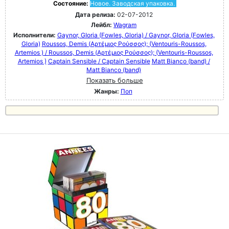
Состояние:
Новое. Заводская упаковка.
Дата релиза:
02-07-2012
Лейбл:
Wagram
Исполнители:
Gaynor, GIoria (Fowles, Gloria) / Gaynor, GIoria (Fowles,
Gloria)
Roussos, Demis (Αρτέμιος Ρούσσος); (Ventouris-Roussos,
Artemios ) / Roussos, Demis (Αρτέμιος Ρούσσος); (Ventouris-Roussos,
Artemios )
Captain Sensible / Captain Sensible
Matt Bianco (band) /
Matt Bianco (band)
Показать больше
Жанры:
Поп