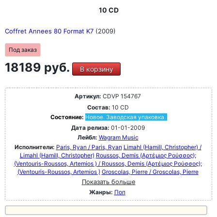
10 CD
Coffret Annees 80 Format K7
(2009)
Под заказ
18189 руб.
В корзину
Артикул:
CDVP 154767
Состав:
10 CD
Состояние:
Новое. Заводская упаковка.
Дата релиза:
01-01-2009
Лейбл:
Wagram Music
Исполнители:
Paris, Ryan / Paris, Ryan
Limahl (Hamill, Christopher) /
Limahl (Hamill, Christopher)
Roussos, Demis (Αρτέμιος Ρούσσος);
(Ventouris-Roussos, Artemios ) / Roussos, Demis (Αρτέμιος Ρούσσος);
(Ventouris-Roussos, Artemios )
Groscolas, Pierre / Groscolas, Pierre
Показать больше
Жанры:
Поп