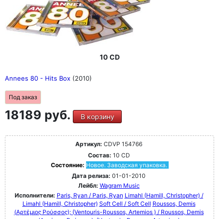
10 CD
Annees 80 - Hits Box
(2010)
Под заказ
18189 руб.
В корзину
Артикул:
CDVP 154766
Состав:
10 CD
Состояние:
Новое. Заводская упаковка.
Дата релиза:
01-01-2010
Лейбл:
Wagram Music
Исполнители:
Paris, Ryan / Paris, Ryan
Limahl (Hamill, Christopher) /
Limahl (Hamill, Christopher)
Soft Cell / Soft Cell
Roussos, Demis
(Αρτέμιος Ρούσσος); (Ventouris-Roussos, Artemios ) / Roussos, Demis