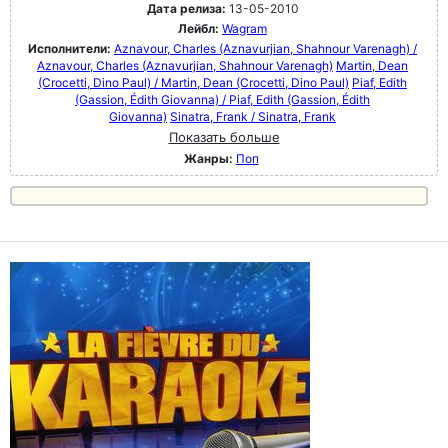
Дата релиза:
13-05-2010
Лейбл:
Wagram
Исполнители:
Aznavour, Charles (Aznavurjian, Shahnour Varenagh) /
Aznavour, Charles (Aznavurjian, Shahnour Varenagh)
Martin, Dean
(Crocetti, Dino Paul) / Martin, Dean (Crocetti, Dino Paul)
Piaf, Edith
(Gassion, Édith Giovanna) / Piaf, Edith (Gassion, Édith
Giovanna)
Sinatra, Frank / Sinatra, Frank
Показать больше
Жанры:
Поп