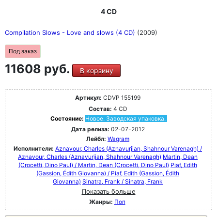
4 CD
Compilation Slows - Love and slows (4 CD)
(2009)
Под заказ
11608 руб.
В корзину
Артикул:
CDVP 155199
Состав:
4 CD
Состояние:
Новое. Заводская упаковка.
Дата релиза:
02-07-2012
Лейбл:
Wagram
Исполнители:
Aznavour, Charles (Aznavurjian, Shahnour Varenagh) /
Aznavour, Charles (Aznavurjian, Shahnour Varenagh)
Martin, Dean
(Crocetti, Dino Paul) / Martin, Dean (Crocetti, Dino Paul)
Piaf, Edith
(Gassion, Édith Giovanna) / Piaf, Edith (Gassion, Édith
Giovanna)
Sinatra, Frank / Sinatra, Frank
Показать больше
Жанры:
Поп