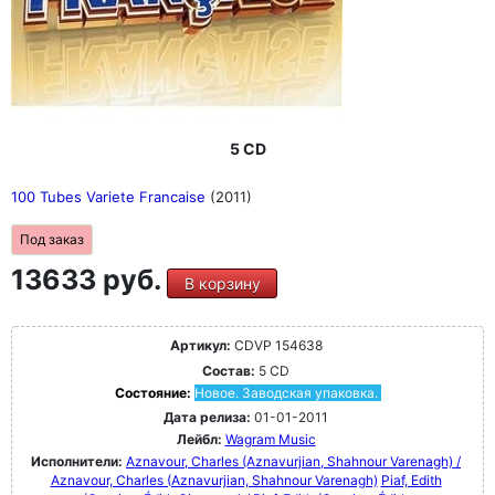
5 CD
100 Tubes Variete Francaise
(2011)
Под заказ
13633 руб.
В корзину
Артикул:
CDVP 154638
Состав:
5 CD
Состояние:
Новое. Заводская упаковка.
Дата релиза:
01-01-2011
Лейбл:
Wagram Music
Исполнители:
Aznavour, Charles (Aznavurjian, Shahnour Varenagh) /
Aznavour, Charles (Aznavurjian, Shahnour Varenagh)
Piaf, Edith