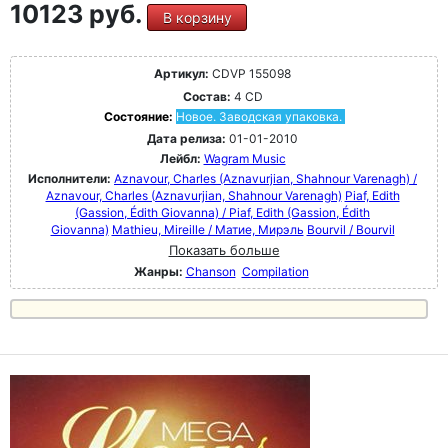
10123 руб.
В корзину
Артикул:
CDVP 155098
Состав:
4 CD
Состояние:
Новое. Заводская упаковка.
Дата релиза:
01-01-2010
Лейбл:
Wagram Music
Исполнители:
Aznavour, Charles (Aznavurjian, Shahnour Varenagh) /
Aznavour, Charles (Aznavurjian, Shahnour Varenagh)
Piaf, Edith
(Gassion, Édith Giovanna) / Piaf, Edith (Gassion, Édith
Giovanna)
Mathieu, Mireille / Матие, Мирэль
Bourvil / Bourvil
Показать больше
Жанры:
Chanson
Compilation