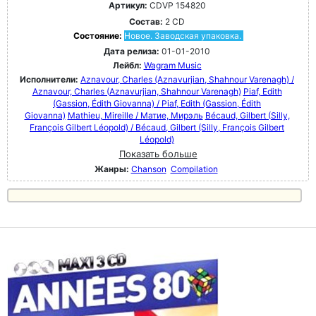
Артикул:
CDVP 154820
Состав:
2 CD
Состояние:
Новое. Заводская упаковка.
Дата релиза:
01-01-2010
Лейбл:
Wagram Music
Исполнители:
Aznavour, Charles (Aznavurjian, Shahnour Varenagh) /
Aznavour, Charles (Aznavurjian, Shahnour Varenagh)
Piaf, Edith
(Gassion, Édith Giovanna) / Piaf, Edith (Gassion, Édith
Giovanna)
Mathieu, Mireille / Матие, Мирэль
Bécaud, Gilbert (Silly,
François Gilbert Léopold) / Bécaud, Gilbert (Silly, François Gilbert
Léopold)
Показать больше
Жанры:
Chanson
Compilation