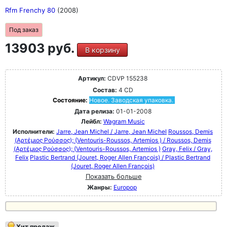
Rfm Frenchy 80
(2008)
Под заказ
13903 руб.
В корзину
Артикул:
CDVP 155238
Состав:
4 CD
Состояние:
Новое. Заводская упаковка.
Дата релиза:
01-01-2008
Лейбл:
Wagram Music
Исполнители:
Jarre, Jean Michel / Jarre, Jean Michel
Roussos, Demis
(Αρτέμιος Ρούσσος); (Ventouris-Roussos, Artemios ) / Roussos, Demis
(Αρτέμιος Ρούσσος); (Ventouris-Roussos, Artemios )
Gray, Felix / Gray,
Felix
Plastic Bertrand (Jouret, Roger Allen François) / Plastic Bertrand
(Jouret, Roger Allen François)
Показать больше
Жанры:
Europop
Хит продаж