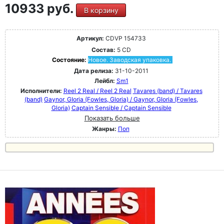
10933 руб.
В корзину
Артикул:
CDVP 154733
Состав:
5 CD
Состояние:
Новое. Заводская упаковка.
Дата релиза:
31-10-2011
Лейбл:
Sm1
Исполнители:
Reel 2 Real / Reel 2 Real
Tavares (band) / Tavares
(band)
Gaynor, GIoria (Fowles, Gloria) / Gaynor, GIoria (Fowles,
Gloria)
Captain Sensible / Captain Sensible
Показать больше
Жанры:
Поп