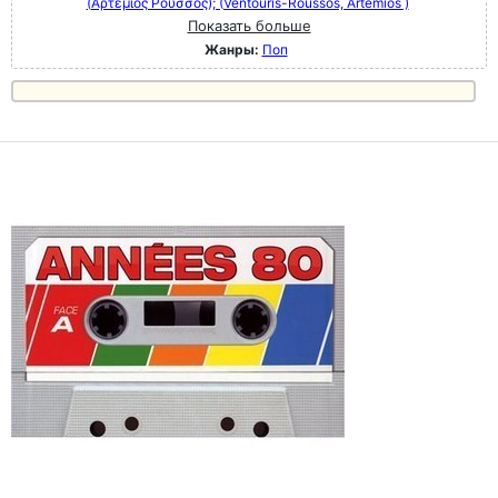
(Αρτέμιος Ρούσσος); (Ventouris-Roussos, Artemios )
Показать больше
Жанры:
Поп