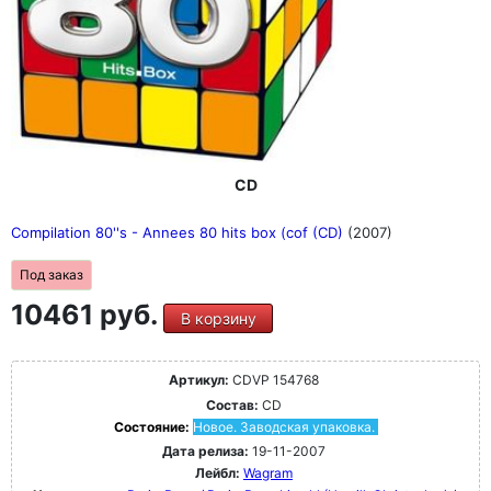
CD
Compilation 80''s - Annees 80 hits box (cof (CD)
(2007)
Под заказ
10461 руб.
В корзину
Артикул:
CDVP 154768
Состав:
CD
Состояние:
Новое. Заводская упаковка.
Дата релиза:
19-11-2007
Лейбл:
Wagram