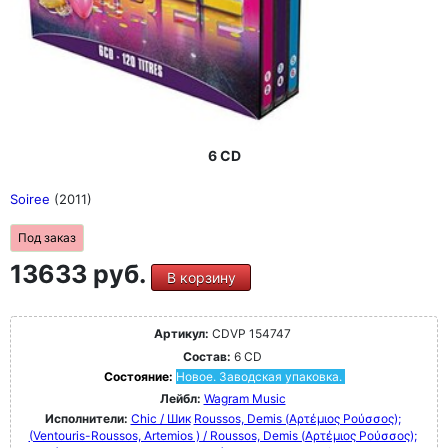
6 CD
Soiree
(2011)
Под заказ
13633 руб.
В корзину
Артикул:
CDVP 154747
Состав:
6 CD
Состояние:
Новое. Заводская упаковка.
Лейбл:
Wagram Music
Исполнители:
Chic / Шик
Roussos, Demis (Αρτέμιος Ρούσσος);
(Ventouris-Roussos, Artemios ) / Roussos, Demis (Αρτέμιος Ρούσσος);