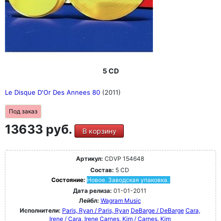
5 CD
Le Disque D'Or Des Annees 80
(2011)
Под заказ
13633 руб.
В корзину
Артикул:
CDVP 154648
Состав:
5 CD
Состояние:
Новое. Заводская упаковка.
Дата релиза:
01-01-2011
Лейбл:
Wagram Music
Исполнители:
Paris, Ryan / Paris, Ryan
DeBarge / DeBarge
Cara,
Irene / Cara, Irene
Carnes, Kim / Carnes, Kim