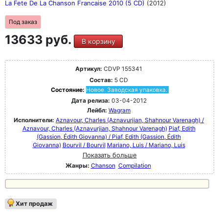
La Fete De La Chanson Francaise 2010 (5 CD)
(2012)
Под заказ
13633 руб.
В корзину
Артикул:
CDVP 155341
Состав:
5 CD
Состояние:
Новое. Заводская упаковка.
Дата релиза:
03-04-2012
Лейбл:
Wagram
Исполнители:
Aznavour, Charles (Aznavurjian, Shahnour Varenagh) /
Aznavour, Charles (Aznavurjian, Shahnour Varenagh)
Piaf, Edith
(Gassion, Édith Giovanna) / Piaf, Edith (Gassion, Édith
Giovanna)
Bourvil / Bourvil
Mariano, Luis / Mariano, Luis
Показать больше
Жанры:
Chanson
Compilation
Хит продаж