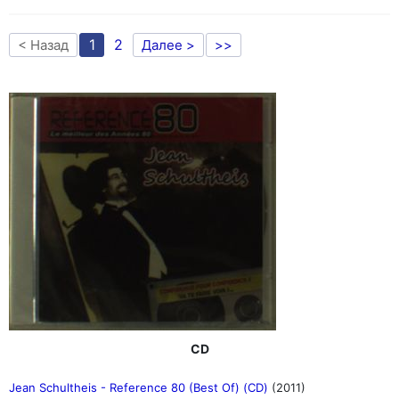
1
2
< Назад
Далее >
>>
CD
Jean Schultheis - Reference 80 (Best Of) (CD)
(2011)