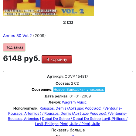
2 CD
Annes 80 Vol.2
(2009)
Под заказ
6148 руб.
В корзину
Артикул:
CDVP 154817
Состав:
2 CD
Состояние:
Новое. Заводская упаковка.
Дата релиза:
01-01-2009
Лейбл:
Wagram Music
Исполнители:
Roussos, Demis (Αρτέμιος Ρούσσος); (Ventouris-
Roussos, Artemios ) / Roussos, Demis (Αρτέμιος Ρούσσος); (Ventouris-
Roussos, Artemios )
Debut De Soiree / Debut De Soiree
Lavil, Philippe /
Lavil, Philippe
Pietri, Julie / Pietri, Julie
Показать больше