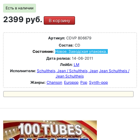
Есть в наличии
2399 руб.
В корзину
Артикул:
CDVP 806679
Состав:
CD
Состояние:
Новое. Заводская упаковка.
Дата релиза:
14-06-2011
Лейбл:
LM
Исполнители:
Schultheis, Jean / Schultheis, Jean
Jean Schultheis /
Jean Schultheis
Жанры:
Chanson
Europop
Pop
Synth-pop