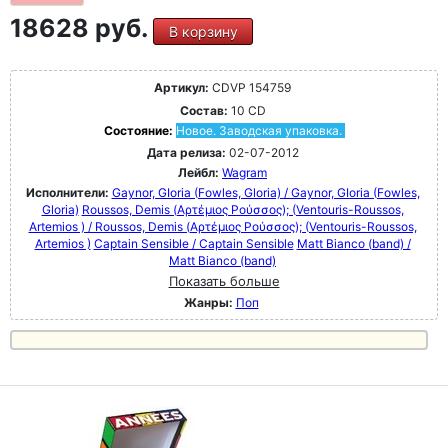
18628 руб.
В корзину
Артикул:
CDVP 154759
Состав:
10 CD
Состояние:
Новое. Заводская упаковка.
Дата релиза:
02-07-2012
Лейбл:
Wagram
Исполнители:
Gaynor, GIoria (Fowles, Gloria) / Gaynor, GIoria (Fowles,
Gloria)
Roussos, Demis (Αρτέμιος Ρούσσος); (Ventouris-Roussos,
Artemios ) / Roussos, Demis (Αρτέμιος Ρούσσος); (Ventouris-Roussos,
Artemios )
Captain Sensible / Captain Sensible
Matt Bianco (band) /
Matt Bianco (band)
Показать больше
Жанры:
Поп