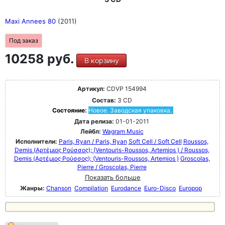
Maxi Annees 80
(2011)
Под заказ
10258 руб.
В корзину
Артикул:
CDVP 154994
Состав:
3 CD
Состояние:
Новое. Заводская упаковка.
Дата релиза:
01-01-2011
Лейбл:
Wagram Music
Исполнители:
Paris, Ryan / Paris, Ryan
Soft Cell / Soft Cell
Roussos,
Demis (Αρτέμιος Ρούσσος); (Ventouris-Roussos, Artemios ) / Roussos,
Demis (Αρτέμιος Ρούσσος); (Ventouris-Roussos, Artemios )
Groscolas,
Pierre / Groscolas, Pierre
Показать больше
Жанры:
Chanson
Compilation
Eurodance
Euro-Disco
Europop