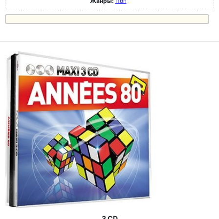
Жанры:
Поп
3 CD