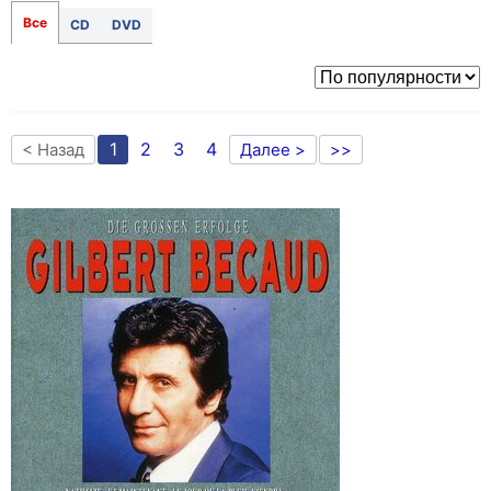
Все
CD
DVD
1
2
3
4
< Назад
Далее >
>>