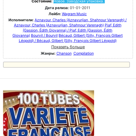
Состояние:
Новое. Заводская упаковка.
Дата релиза:
01-01-2011
Лейбл:
Wagram Music
Исполнители:
Aznavour, Charles (Aznavurjian, Shahnour Varenagh) /
Aznavour, Charles (Aznavurjian, Shahnour Varenagh)
Piaf, Edith
(Gassion, Édith Giovanna) / Piaf, Edith (Gassion, Édith
Giovanna)
Bourvil / Bourvil
Bécaud, Gilbert (Silly, François Gilbert
Léopold) / Bécaud, Gilbert (Silly, François Gilbert Léopold)
Показать больше
Жанры:
Chanson
Compilation