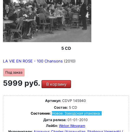
5 CD
LA VIE EN ROSE - 100 Chansons
(2010)
Под заказ
5999 руб.
В корзину
Артикул:
CDVP 145940
Состав:
5 CD
Состояние:
Новое. Заводская упаковка.
Дата релиза:
01-01-2010
Лейбл:
Weton Wesgram
Исполнители:
Aznavour, Charles (Aznavurjian, Shahnour Varenagh) /