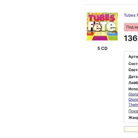
Tubes 
Под з
136
5 CD
Арти
Сост
Сост
Дата
Лейб
Испо
GIori
Glori
Thelm
Пока
Жан