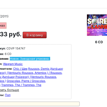
(2011)
аказ
33 руб.
В корзину
6 CD
кул:
CDVP 154747
ав:
6 CD
ояние:
Новое. Заводская упаковка.
л:
Wagram Music
лнители:
Chic / Шик
Roussos, Demis (Αρτέμιος
ος); (Ventouris-Roussos, Artemios ) / Roussos,
 (Αρτέμιος Ρούσσος); (Ventouris-Roussos,
ios )
Groscolas, Pierre / Groscolas,
e
Trammps, The / Trammps, The
зать больше
ры:
Поп