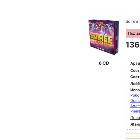
Soiree
Под з
136
6 CD
Арти
Сост
Сост
Лейб
Испо
Ρούσσ
Demis
Artem
Pierr
Пока
Жан