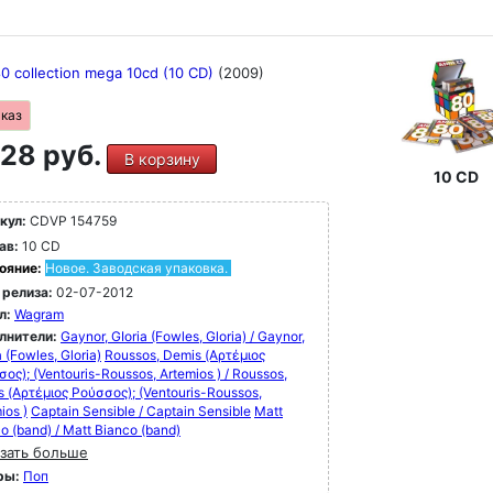
0 collection mega 10cd (10 CD)
(2009)
аказ
28 руб.
В корзину
10 CD
кул:
CDVP 154759
ав:
10 CD
ояние:
Новое. Заводская упаковка.
 релиза:
02-07-2012
л:
Wagram
лнители:
Gaynor, GIoria (Fowles, Gloria) / Gaynor,
a (Fowles, Gloria)
Roussos, Demis (Αρτέμιος
ος); (Ventouris-Roussos, Artemios ) / Roussos,
 (Αρτέμιος Ρούσσος); (Ventouris-Roussos,
ios )
Captain Sensible / Captain Sensible
Matt
o (band) / Matt Bianco (band)
зать больше
ры:
Поп