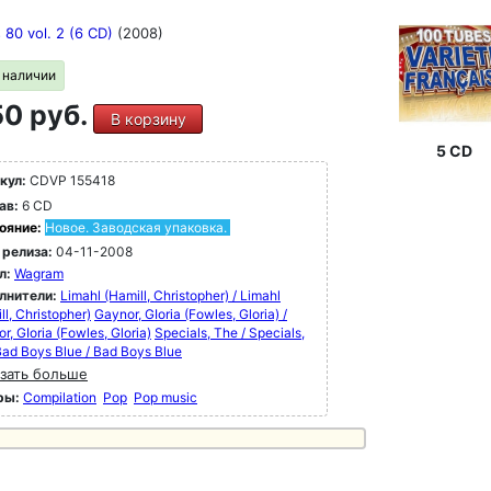
 80 vol. 2 (6 CD)
(2008)
в наличии
0 руб.
В корзину
5 CD
кул:
CDVP 155418
ав:
6 CD
ояние:
Новое. Заводская упаковка.
 релиза:
04-11-2008
л:
Wagram
лнители:
Limahl (Hamill, Christopher) / Limahl
ll, Christopher)
Gaynor, GIoria (Fowles, Gloria) /
r, GIoria (Fowles, Gloria)
Specials, The / Specials,
ad Boys Blue / Bad Boys Blue
зать больше
ры:
Compilation
Pop
Pop music