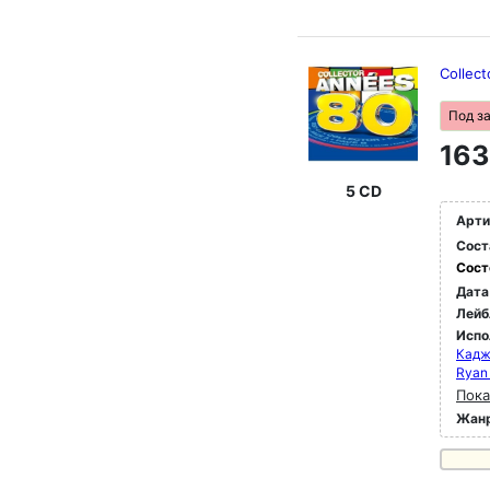
Collec
Под з
163
5 CD
Арти
Сост
Сост
Дата
Лейб
Испо
Кадж
Ryan 
Пока
Жан