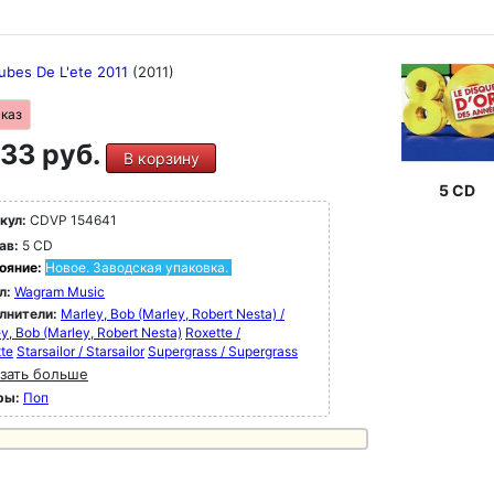
ubes De L'ete 2011
(2011)
аказ
33 руб.
В корзину
5 CD
кул:
CDVP 154641
ав:
5 CD
ояние:
Новое. Заводская упаковка.
л:
Wagram Music
лнители:
Marley, Bob (Marley, Robert Nesta) /
y, Bob (Marley, Robert Nesta)
Roxette /
te
Starsailor / Starsailor
Supergrass / Supergrass
зать больше
ры:
Поп