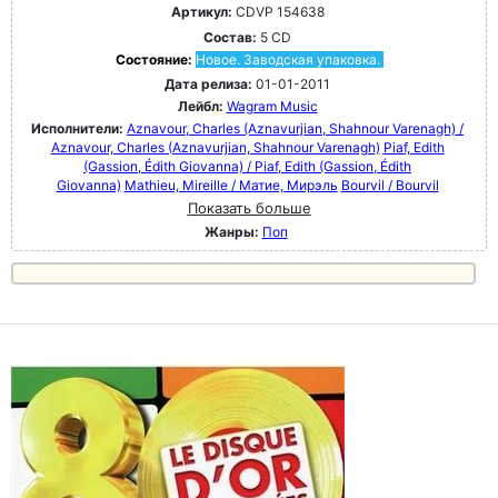
Артикул:
CDVP 154638
Состав:
5 CD
Состояние:
Новое. Заводская упаковка.
Дата релиза:
01-01-2011
Лейбл:
Wagram Music
Исполнители:
Aznavour, Charles (Aznavurjian, Shahnour Varenagh) /
Aznavour, Charles (Aznavurjian, Shahnour Varenagh)
Piaf, Edith
(Gassion, Édith Giovanna) / Piaf, Edith (Gassion, Édith
Giovanna)
Mathieu, Mireille / Матие, Мирэль
Bourvil / Bourvil
Показать больше
Жанры:
Поп