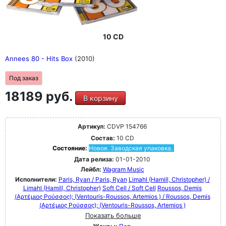
10 CD
Annees 80 - Hits Box
(2010)
Под заказ
18189 руб.
В корзину
Артикул:
CDVP 154766
Состав:
10 CD
Состояние:
Новое. Заводская упаковка.
Дата релиза:
01-01-2010
Лейбл:
Wagram Music
Исполнители:
Paris, Ryan / Paris, Ryan
Limahl (Hamill, Christopher) /
Limahl (Hamill, Christopher)
Soft Cell / Soft Cell
Roussos, Demis
(Αρτέμιος Ρούσσος); (Ventouris-Roussos, Artemios ) / Roussos, Demis
(Αρτέμιος Ρούσσος); (Ventouris-Roussos, Artemios )
Показать больше