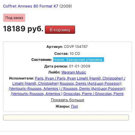
Coffret Annees 80 Format K7
(2009)
Под заказ
18189 руб.
В корзину
Артикул:
CDVP 154767
Состав:
10 CD
Состояние:
Новое. Заводская упаковка.
Дата релиза:
01-01-2009
Лейбл:
Wagram Music
Исполнители:
Paris, Ryan / Paris, Ryan
Limahl (Hamill, Christopher) /
Limahl (Hamill, Christopher)
Roussos, Demis (Αρτέμιος Ρούσσος);
(Ventouris-Roussos, Artemios ) / Roussos, Demis (Αρτέμιος Ρούσσος);
(Ventouris-Roussos, Artemios )
Groscolas, Pierre / Groscolas, Pierre
Показать больше
Жанры:
Поп