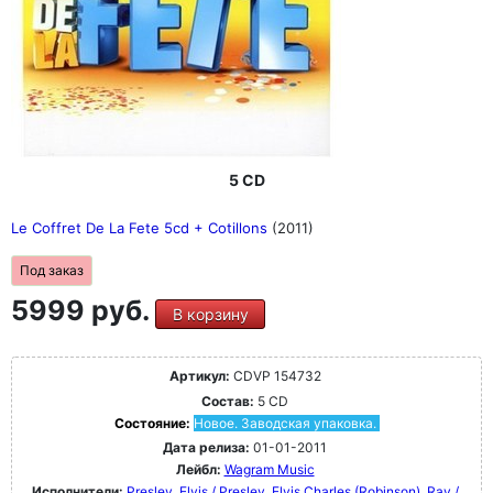
5 CD
Le Coffret De La Fete 5cd + Cotillons
(2011)
Под заказ
5999 руб.
В корзину
Артикул:
CDVP 154732
Состав:
5 CD
Состояние:
Новое. Заводская упаковка.
Дата релиза:
01-01-2011
Лейбл:
Wagram Music
Исполнители:
Presley, Elvis / Presley, Elvis
Charles (Robinson), Ray /