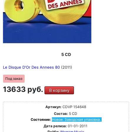
5 CD
Le Disque D'Or Des Annees 80
(2011)
Под заказ
13633 руб.
В корзину
Артикул:
CDVP 154648
Состав:
5 CD
Состояние:
Новое. Заводская упаковка.
Дата релиза:
01-01-2011
Лейбл:
Wagram Music