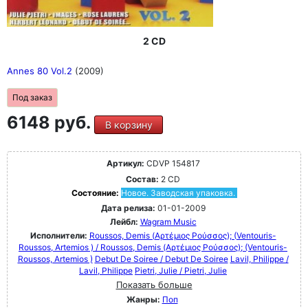
2 CD
Annes 80 Vol.2
(2009)
Под заказ
6148 руб.
В корзину
Артикул:
CDVP 154817
Состав:
2 CD
Состояние:
Новое. Заводская упаковка.
Дата релиза:
01-01-2009
Лейбл:
Wagram Music
Исполнители:
Roussos, Demis (Αρτέμιος Ρούσσος); (Ventouris-
Roussos, Artemios ) / Roussos, Demis (Αρτέμιος Ρούσσος); (Ventouris-
Roussos, Artemios )
Debut De Soiree / Debut De Soiree
Lavil, Philippe /
Lavil, Philippe
Pietri, Julie / Pietri, Julie
Показать больше
Жанры:
Поп