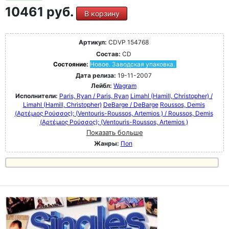
10461 руб.
В корзину
Артикул:
CDVP 154768
Состав:
CD
Состояние:
Новое. Заводская упаковка.
Дата релиза:
19-11-2007
Лейбл:
Wagram
Исполнители:
Paris, Ryan / Paris, Ryan
Limahl (Hamill, Christopher) /
Limahl (Hamill, Christopher)
DeBarge / DeBarge
Roussos, Demis
(Αρτέμιος Ρούσσος); (Ventouris-Roussos, Artemios ) / Roussos, Demis
(Αρτέμιος Ρούσσος); (Ventouris-Roussos, Artemios )
Показать больше
Жанры:
Поп