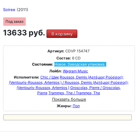
Soiree
(2011)
Под заказ
13633 руб.
В корзину
Артикул:
CDVP 154747
Состав:
6 CD
Состояние:
Новое. Заводская упаковка.
Лейбл:
Wagram Music
Исполнители:
Chic / Шик
Roussos, Demis (Αρτέμιος Ρούσσος);
(Ventouris-Roussos, Artemios ) / Roussos, Demis (Αρτέμιος Ρούσσος);
(Ventouris-Roussos, Artemios )
Groscolas, Pierre / Groscolas,
Pierre
Trammps, The / Trammps, The
Показать больше
Жанры:
Поп