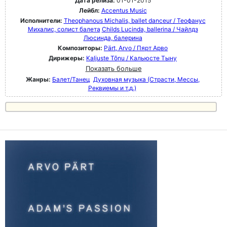
Дата релиза:
01-01-2015
Лейбл:
Accentus Music
Исполнители:
Theophanous Michalis, ballet danceur / Теофанус
Михалис, солист балета
Childs Lucinda, ballerina / Чайлдз
Люсинда, балерина
Композиторы:
Pärt, Arvo / Пярт Арво
Дирижеры:
Kaljuste Tõnu / Кальюсте Тыну
Показать больше
Жанры:
Балет/Танец
Духовная музыка (Страсти, Мессы,
Реквиемы и т.д.)