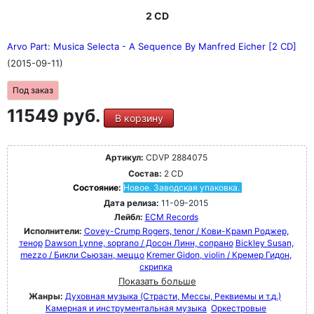
2 CD
Arvo Part: Musica Selecta - A Sequence By Manfred Eicher [2 CD]
(2015-09-11)
Под заказ
11549 руб.
В корзину
Артикул:
CDVP 2884075
Состав:
2 CD
Состояние:
Новое. Заводская упаковка.
Дата релиза:
11-09-2015
Лейбл:
ECM Records
Исполнители:
Covey-Crump Rogers, tenor / Кови-Крамп Роджер,
тенор
Dawson Lynne, soprano / Досон Линн, сопрано
Bickley Susan,
mezzo / Бикли Сьюзан, меццо
Kremer Gidon, violin / Кремер Гидон,
скрипка
Показать больше
Жанры:
Духовная музыка (Страсти, Мессы, Реквиемы и т.д.)
Камерная и инструментальная музыка
Оркестровые