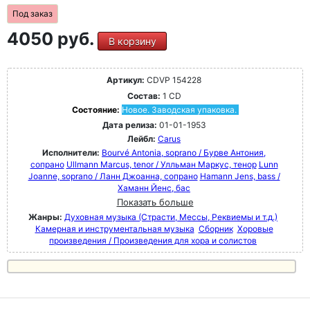
Под заказ
4050 руб.
В корзину
Артикул:
CDVP 154228
Состав:
1 CD
Состояние:
Новое. Заводская упаковка.
Дата релиза:
01-01-1953
Лейбл:
Carus
Исполнители:
Bourvé Antonia, soprano / Бурве Антония,
сопрано
Ullmann Marcus, tenor / Улльман Маркус, тенор
Lunn
Joanne, soprano / Ланн Джоанна, сопрано
Hamann Jens, bass /
Хаманн Йенс, бас
Показать больше
Жанры:
Духовная музыка (Страсти, Мессы, Реквиемы и т.д.)
Камерная и инструментальная музыка
Сборник
Хоровые
произведения / Произведения для хора и солистов