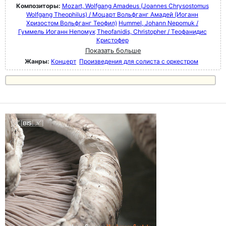
Композиторы:
Mozart, Wolfgang Amadeus (Joannes Chrysostomus
Wolfgang Theophilus) / Моцарт Вольфганг Амадей (Иоганн
Хризостом Вольфганг Теофил)
Hummel, Johann Nepomuk /
Гуммель Иоганн Непомук
Theofanidis, Christopher / Теофанидис
Кристофер
Показать больше
Жанры:
Концерт
Произведения для солиста с оркестром