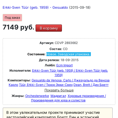
Erkki-Sven Tüür (geb. 1959) - Gesualdo
(2015-09-18)
Под заказ
7149 руб.
В корзину
Артикул:
CDVP 2893662
Состав:
CD
Состояние:
Новое. Заводская упаковка.
Дата релиза:
18-09-2015
Лейбл:
Ecm Import
Исполнители:
Erkki-Sven Tüür (geb. 1959) / Erkki-Sven Tüür (geb.
1959)
Композиторы:
Gesualdo da Venosa, Carlo / Джезуальдо да Веноза
Карло
Tüür, Erkki-Sven / Тююр Эрки-Свен
Dean, Brett / Дин Бретт
Показать больше
Жанры:
Orchesterwerke
Мадригал
Хоровые произведения /
Произведения для хора и солистов
В этом увлекательном проекте принимают участие
австралийский композитор Бретт Дин и эстонский