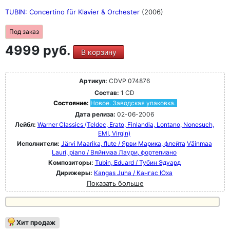
TUBIN: Concertino für Klavier & Orchester
(2006)
Под заказ
4999 руб.
В корзину
Артикул:
CDVP 074876
Состав:
1 CD
Состояние:
Новое. Заводская упаковка.
Дата релиза:
02-06-2006
Лейбл:
Warner Classics (Teldec, Erato, Finlandia, Lontano, Nonesuch,
EMI, Virgin)
Исполнители:
Järvi Maarika, flute / Ярви Марика, флейта
Väinmaa
Lauri, piano / Вяйнмаа Лаури, фортепиано
Композиторы:
Tubin, Eduard / Тубин Эдуард
Дирижеры:
Kangas Juha / Кангас Юха
Показать больше
Хит продаж