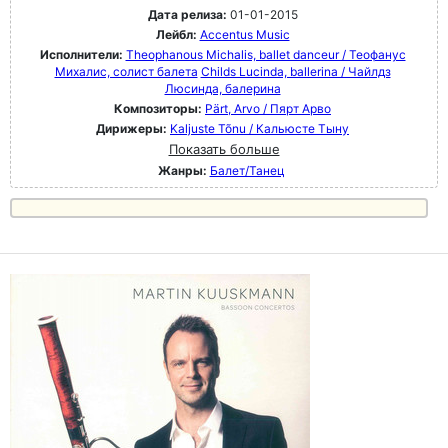
Дата релиза:
01-01-2015
Лейбл:
Accentus Music
Исполнители:
Theophanous Michalis, ballet danceur / Теофанус
Михалис, солист балета
Childs Lucinda, ballerina / Чайлдз
Люсинда, балерина
Композиторы:
Pärt, Arvo / Пярт Арво
Дирижеры:
Kaljuste Tõnu / Кальюсте Тыну
Показать больше
Жанры:
Балет/Танец