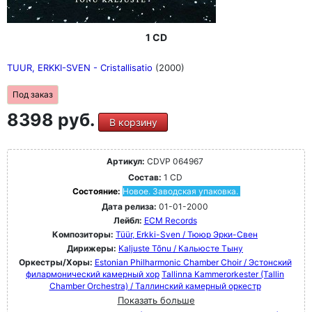
1 CD
TUUR, ERKKI-SVEN - Cristallisatio
(2000)
Под заказ
8398 руб.
В корзину
Артикул:
CDVP 064967
Состав:
1 CD
Состояние:
Новое. Заводская упаковка.
Дата релиза:
01-01-2000
Лейбл:
ECM Records
Композиторы:
Tüür, Erkki-Sven / Тююр Эрки-Свен
Дирижеры:
Kaljuste Tõnu / Кальюсте Тыну
Оркестры/Хоры:
Estonian Philharmonic Chamber Choir / Эстонский
филармонический камерный хор
Tallinna Kammerorkester (Tallin
Chamber Orchestra) / Таллинский камерный оркестр
Показать больше