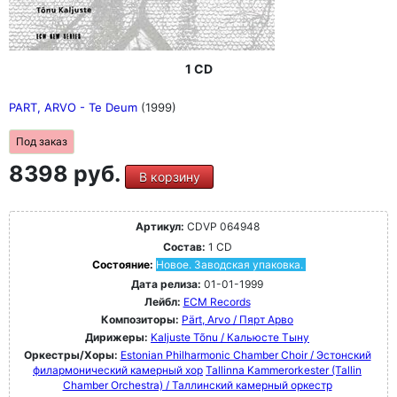
1 CD
PART, ARVO - Te Deum
(1999)
Под заказ
8398 руб.
В корзину
Артикул:
CDVP 064948
Состав:
1 CD
Состояние:
Новое. Заводская упаковка.
Дата релиза:
01-01-1999
Лейбл:
ECM Records
Композиторы:
Pärt, Arvo / Пярт Арво
Дирижеры:
Kaljuste Tõnu / Кальюсте Тыну
Оркестры/Хоры:
Estonian Philharmonic Chamber Choir / Эстонский
филармонический камерный хор
Tallinna Kammerorkester (Tallin
Chamber Orchestra) / Таллинский камерный оркестр