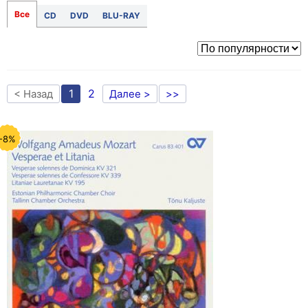
Все
CD
DVD
BLU-RAY
1
2
< Назад
Далее >
>>
-8%