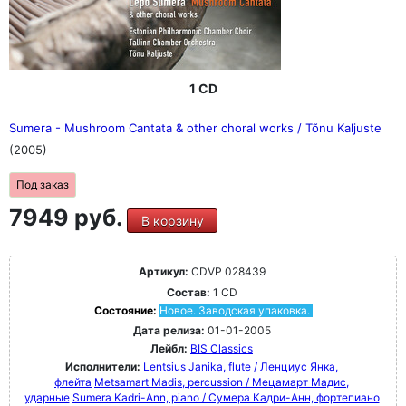
1 CD
Sumera - Mushroom Cantata & other choral works / Tõnu Kaljuste
(2005)
Под заказ
7949 руб.
В корзину
Артикул:
CDVP 028439
Состав:
1 CD
Состояние:
Новое. Заводская упаковка.
Дата релиза:
01-01-2005
Лейбл:
BIS Classics
Исполнители:
Lentsius Janika, flute / Ленциус Янка,
флейта
Metsamart Madis, percussion / Мецамарт Мадис,
ударные
Sumera Kadri-Ann, piano / Сумера Кадри-Анн, фортепиано