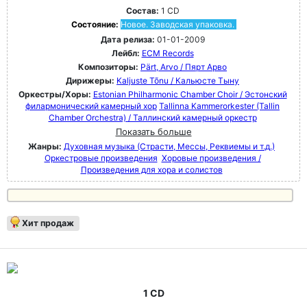
Состав:
1 CD
Состояние:
Новое. Заводская упаковка.
Дата релиза:
01-01-2009
Лейбл:
ECM Records
Композиторы:
Pärt, Arvo / Пярт Арво
Дирижеры:
Kaljuste Tõnu / Кальюсте Тыну
Оркестры/Хоры:
Estonian Philharmonic Chamber Choir / Эстонский
филармонический камерный хор
Tallinna Kammerorkester (Tallin
Chamber Orchestra) / Таллинский камерный оркестр
Показать больше
Жанры:
Духовная музыка (Страсти, Мессы, Реквиемы и т.д.)
Оркестровые произведения
Хоровые произведения /
Произведения для хора и солистов
Хит продаж
1 CD