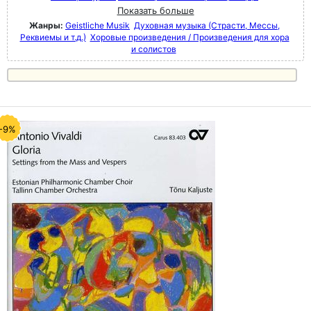
Показать больше
Жанры:
Geistliche Musik
Духовная музыка (Страсти, Мессы,
Реквиемы и т.д.)
Хоровые произведения / Произведения для хора
и солистов
-9%