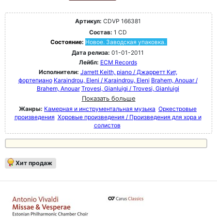
Артикул:
CDVP 166381
Состав:
1 CD
Состояние:
Новое. Заводская упаковка.
Дата релиза:
01-01-2011
Лейбл:
ECM Records
Исполнители:
Jarrett Keith, piano / Джарретт Кит,
фортепиано
Karaindrou, Eleni / Karaindrou, Eleni
Brahem, Anouar /
Brahem, Anouar
Trovesi, Gianluigi / Trovesi, Gianluigi
Показать больше
Жанры:
Камерная и инструментальная музыка
Оркестровые
произведения
Хоровые произведения / Произведения для хора и
солистов
Хит продаж