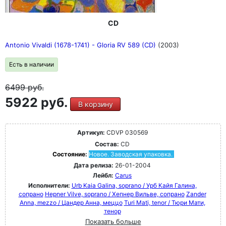
CD
Antonio Vivaldi (1678-1741) - Gloria RV 589 (CD)
(2003)
Есть в наличии
6499
руб.
5922 руб.
В корзину
Артикул:
CDVP 030569
Состав:
CD
Состояние:
Новое. Заводская упаковка.
Дата релиза:
26-01-2004
Лейбл:
Carus
Исполнители:
Urb Kaia Galina, soprano / Урб Кайя Галина,
сопрано
Hepner Vilve, soprano / Хепнер Вильве, сопрано
Zander
Anna, mezzo / Цандер Анна, меццо
Turi Mati, tenor / Тюри Мати,
тенор
Показать больше