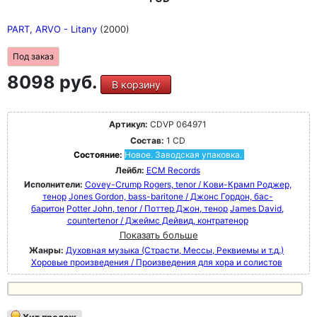
PART, ARVO - Litany
(2000)
Под заказ
8098 руб.
В корзину
Артикул:
CDVP 064971
Состав:
1 CD
Состояние:
Новое. Заводская упаковка.
Лейбл:
ECM Records
Исполнители:
Covey-Crump Rogers, tenor / Кови-Крамп Роджер,
тенор
Jones Gordon, bass-baritone / Джонс Гордон, бас-
баритон
Potter John, tenor / Поттер Джон, тенор
James David,
countertenor / Джеймс Дейвид, контратенор
Показать больше
Жанры:
Духовная музыка (Страсти, Мессы, Реквиемы и т.д.)
Хоровые произведения / Произведения для хора и солистов