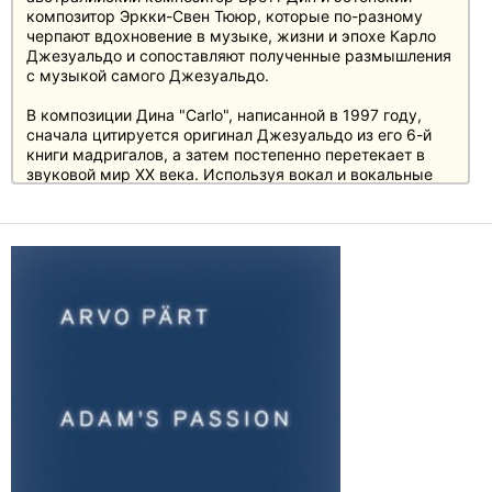
композитор Эркки-Свен Тююр, которые по-разному
черпают вдохновение в музыке, жизни и эпохе Карло
Джезуальдо и сопоставляют полученные размышления
с музыкой самого Джезуальдо.
В композиции Дина "Carlo", написанной в 1997 году,
сначала цитируется оригинал Джезуальдо из его 6-й
книги мадригалов, а затем постепенно перетекает в
звуковой мир XX века. Используя вокал и вокальные
сэмплы, а также все более напряженные струнные,
Дин создает почти г.............. образ душевного состояния
веронского принца, идущего навстречу жестоким
преступлениям страсти.
Произведение Эркки Свена Тююра "L'Ombra di
Gesualdo" отсылает к мотету Джезуальдо "O crux
benedicta" из "Cantiones Sacrae", который также звучит
в переложении Тююра для струнных. Завершает
программу "Псалмодия" Тююра.
Отзывы
"В результате получился симпатичный "концептуальный
альбом", отдельные компоненты которого тесно
переплетены между собой..." (FonoForum, ноябрь 2015
г.)