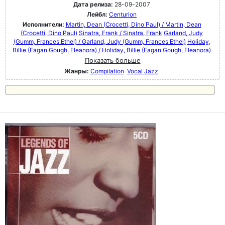
Дата релиза:
28-09-2007
Лейбл:
Centurion
Исполнители:
Martin, Dean (Crocetti, Dino Paul) / Martin, Dean
(Crocetti, Dino Paul)
Sinatra, Frank / Sinatra, Frank
Garland, Judy
(Gumm, Frances Ethel) / Garland, Judy (Gumm, Frances Ethel)
Holiday,
Billie (Fagan Gough, Eleanora) / Holiday, Billie (Fagan Gough, Eleanora)
Показать больше
Жанры:
Compilation
Vocal Jazz