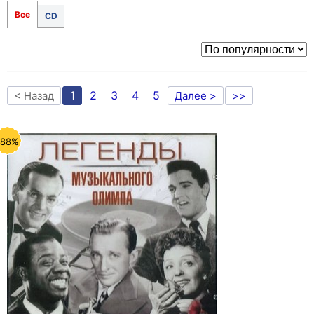
Все
CD
1
2
3
4
5
< Назад
Далее >
>>
-88%