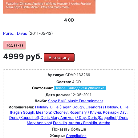
4 CD
Pure... Divas
(2011-05-12)
Под заказ
4999 руб.
В корзину
Артикул:
CDVP 133266
Состав:
4 CD
Состояние:
Новое. Заводская упаковка.
Дата релиза:
12-05-2011
Лейбл:
Sony BMG Music Entertainment
Исполнители:
Holiday, Billie (Fagan Gough, Eleanora) / Holiday, Billie
(Fagan Gough, Eleanora)
Clooney, Rosemary / Клуни, Розмари
Day,
Doris (Kappelhoff, Doris Mary Ann von) / Day, Doris (Kappelhoff, Doris
Mary Ann von)
Franklin, Aretha / Franklin, Aretha
Показать больше
Жанры:
Compilation