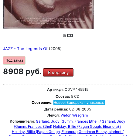
5 CD
JAZZ - The Legends Of
(2005)
Под заказ
8908 руб.
В корзину
Артикул:
CDVP 145915
Состав:
5 CD
Состояние:
Новое. Заводская упаковка.
Дата релиза:
02-08-2005
Лейбл:
Weton Wesgram
Исполнители:
Garland, Judy (Gumm, Frances Ethel) / Garland, Judy
(Gumm, Frances Ethel)
Holiday, Billie (Fagan Gough, Eleanora) /
Holiday, Billie (Fagan Gough, Eleanora)
Goodman Benny, clarinet /