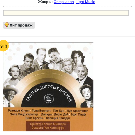
Жанры:
Compilation
Light Music
Хит продаж
-91%