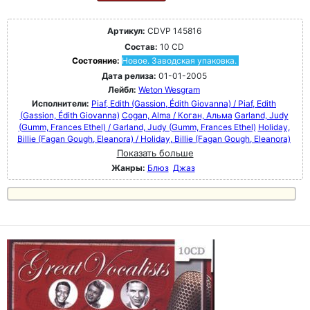
Артикул:
CDVP 145816
Состав:
10 CD
Состояние:
Новое. Заводская упаковка.
Дата релиза:
01-01-2005
Лейбл:
Weton Wesgram
Исполнители:
Piaf, Edith (Gassion, Édith Giovanna) / Piaf, Edith
(Gassion, Édith Giovanna)
Cogan, Alma / Коган, Альма
Garland, Judy
(Gumm, Frances Ethel) / Garland, Judy (Gumm, Frances Ethel)
Holiday,
Billie (Fagan Gough, Eleanora) / Holiday, Billie (Fagan Gough, Eleanora)
Показать больше
Жанры:
Блюз
Джаз