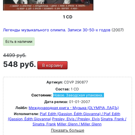
1 CD
Легенды музыкального олимпа. Записи 30-50-х годов
(2007)
Есть в наличии
4499
руб.
548 руб.
В корзину
Артикул:
CDVP 290877
Состав:
1 CD
Состояние:
Новое. Заводская упаковка.
Дата релиза:
01-01-2007
Лейбл:
Международная книга - Музыка (OLYMPIA, ЛАДЪ)
Исполнители:
Piaf, Edith (Gassion, Édith Giovanna) / Piaf, Edith
(Gassion, Édith Giovanna)
Presley, Elvis / Presley, Elvis
Sinatra, Frank /
Sinatra, Frank
Miller, Glenn / Miller, Glenn
Показать больше