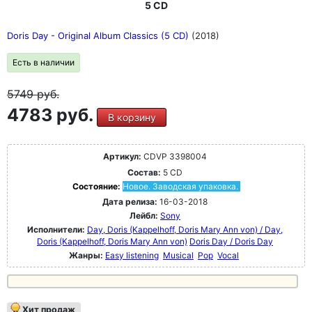
5 CD
Doris Day - Original Album Classics (5 CD)
(2018)
Есть в наличии
5749
руб.
4783 руб.
В корзину
Артикул:
CDVP 3398004
Состав:
5 CD
Состояние:
Новое. Заводская упаковка.
Дата релиза:
16-03-2018
Лейбл:
Sony
Исполнители:
Day, Doris (Kappelhoff, Doris Mary Ann von) / Day,
Doris (Kappelhoff, Doris Mary Ann von)
Doris Day / Doris Day
Жанры:
Easy listening
Musical
Pop
Vocal
Хит продаж